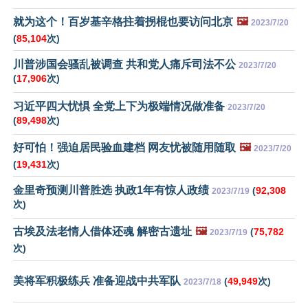
就为这个！百岁基辛格拄着拐棍也要访问北京
🖼️
2023/7/20
(
85,104
次)
川普涉国会骚乱被调查 共和党人痛斥司法不公
2023/7/20
(
17,906
次)
习近平四大忧惧 全党上下为极端情况做准备
2023/7/20
(
89,498
次)
好可怕！强迫居民验血建档 网友忧被随用随取
🖼️
2023/7/20
(
19,431
次)
金里奇预测川普胜选 执政1年有惊人政绩
(
92,308
2023/7/19
次)
古埃及法老情人借体还魂 解密古遗址
🖼️
(
75,782
2023/7/19
次)
美将军积极练兵 准备迎战中共军队
(
49,949
次)
2023/7/18