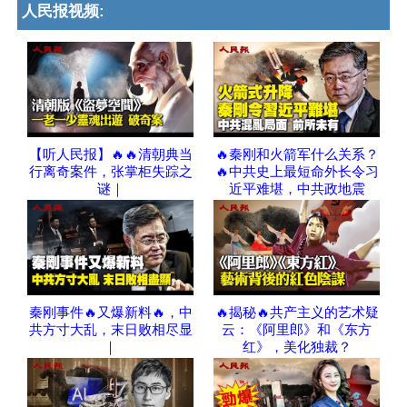
人民报视频:
【听人民报】🔥🔥清朝典当
🔥秦刚和火箭军什么关系？
行离奇案件，张掌柜失踪之
🔥中共史上最短命外长令习
谜｜
近平难堪，中共政地震
秦刚事件🔥又爆新料🔥，中
🔥揭秘🔥共产主义的艺术疑
共方寸大乱，末日败相尽显
云：《阿里郎》和《东方
｜
红》，美化独裁？