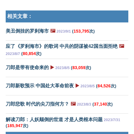
相关文章：
美丑倒挂的罗刹海市
🖼️
(
153,795
次)
2023/9/1
应了《罗刹海市》的歌词 中共的阴谋被42国当面拒绝
🖼️
(
80,854
次)
2023/8/7
刀郎是带有使命来的
▶️
(
83,059
次)
2023/8/5
刀郎新歌预示 中国处大革命前夜
▶️
(
84,526
次)
2023/8/5
刀郎悲歌 时代的尖刀指何方？
🖼️
(
37,140
次)
2023/8/3
解读刀郎：人妖颠倒的世道 才是人类根本问题
2023/7/31
(
185,947
次)