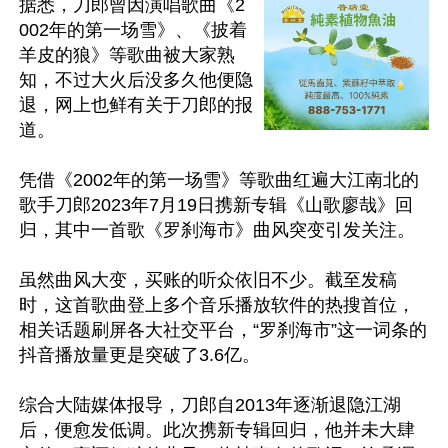
据悉，刀郎曾因演唱歌曲《2
002年的第一场雪》、《披着
羊皮的狼》等歌曲被大家熟
知，不过大火后没多久他便隐
退，网上也鲜有关于刀郎的报
道。

凭借《2002年的第一场雪》等歌曲红遍大江南北的
歌手刀郎2023年7月19日携新专辑《山歌廖哉》回
归，其中一首歌《罗刹海市》曲风突变引发关注。

虽然曲风大变，买账的听众依旧不少。截至发稿
时，这首歌曲登上多个音乐播放软件的热搜首位，
相关话题刷屏各大社交平台，“罗刹海市”这一词条的
抖音播放量更是突破了3.6亿。

综合大陆媒体报导，刀郎自2013年逐渐退隐江湖
后，便愈发低调。此次携新专辑回归，他并未大肆