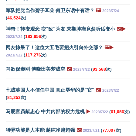
军队把党当作聋子耳朵 何卫东话中有话？
🖼️
2023/7/24
(
46,524
次)
神奇！转变观念 变“敌”为友 末期肿瘤竟然听话变小
🖼️▶️
(
183,656
次)
2023/7/24
网友惊呆了！这位大五毛要把火引向外交部？
🖼️▶️
(
117,276
次)
2023/7/22
习欲保秦刚 傅晓田美梦成空
🖼️
(
93,568
次)
2023/7/22
七成英国人不信任中国 真正辱华的是“它”
🖼️
2023/7/22
(
81,253
次)
马屁官员献忠心 中共内部的权力危机
▶️
(
61,056
次)
2023/7/22
特异功能是人本能 越纯净越超强
🖼️
(
77,097
次)
2023/7/21