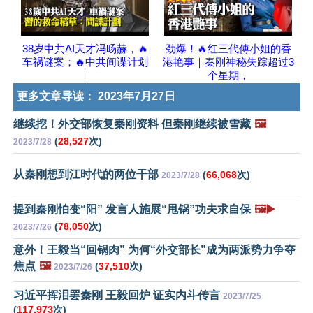
38岁中共AI天才冯旸赫，🔥
劲爆！🔥红三代傅小姐的香
车祸谜案；🔥中共间谍计划
港艳事｜秦刚神秘失踪超过3
｜
个星期，
更多文章导读：
2023年7月27日
继续挖！外交部恢复秦刚资料 但秦刚继续被雪藏
🖼️
(
28,527
次)
2023/7/28
从秦刚想到江时代的两位干部
(
66,068
次)
2023/7/28
提到秦刚怕变“阳” 发言人施展“甩锅”功夫求自保
🖼️▶️
(
78,050
次)
2023/7/26
意外！王毅当“回锅肉” 为何“外交部长”成为两派势力争夺
焦点
🖼️
(
37,510
次)
2023/7/26
习近平挥泪罢秦刚 王毅回炉 证实内斗传言
2023/7/25
(
117,973
次)