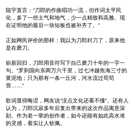
陆宇直言：“刀郎的作曲唱功一流，但作词太平民
化，多了一些土气和地气，少一点精致和高雅。现
在证明他的最后一块短板也被补齐了。”

正如网民评价的那样：我以为刀郎封刀了，原来他
是在磨刀。

崭新回归，刀郎用音符写下自己磨刀十年的一字一
句。“罗刹国向东两万六千里，过七冲越焦海三寸的
黄泥地；只为那有一条一丘河，河水流过苟苟
营……”

歌词显得晦涩，网友说“没点文化还看不懂”。还有人
认为，刀郎沉寂多年后复出带来的这次作品寓意深
刻。作为老一辈的创作者，如今还能有如此高水准
的灵感，着实让人钦佩。
