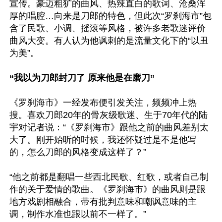
宣传。豪迈粗犷的曲风、热辣直白的歌词、沧桑浑
厚的唱腔…向来是刀郎的特色，但此次“罗刹海市”包
含了民歌、小调、摇滚等风格，被许多老歌迷评价
曲风大变。有人认为他讽刺的是流量文化下的“以丑
为美”。

“我以为刀郎封刀了 原来他是在磨刀”
《罗刹海市》一经发布便引发关注，频频冲上热
搜。喜欢刀郎20年的骨灰级歌迷、生于70年代的陆
宇对记者说：“《罗刹海市》跟他之前的曲风差别太
大了。刚开始听的时候，我还怀疑过是不是他写
的，怎么刀郎的风格变成这样了？”

“他之前都是翻唱一些西北民歌、红歌，或者自己制
作的关于爱情的歌曲。《罗刹海市》的曲风则是跟
地方戏剧相融合，带有批判意味和嘲讽意味的主
调，制作水准也跟以前不一样了。”
