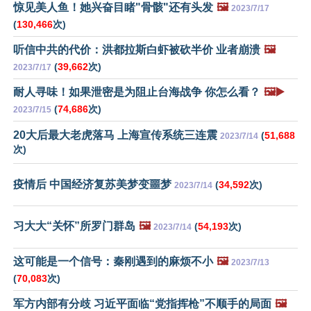
惊见美人鱼！她兴奋目睹"骨骸"还有头发
🖼️
2023/7/17
(
130,466
次)
听信中共的代价：洪都拉斯白虾被砍半价 业者崩溃
🖼️
(
39,662
次)
2023/7/17
耐人寻味！如果泄密是为阻止台海战争 你怎么看？
🖼️▶️
(
74,686
次)
2023/7/15
20大后最大老虎落马 上海宣传系统三连震
(
51,688
2023/7/14
次)
疫情后 中国经济复苏美梦变噩梦
(
34,592
次)
2023/7/14
习大大“关怀”所罗门群岛
🖼️
(
54,193
次)
2023/7/14
这可能是一个信号：秦刚遇到的麻烦不小
🖼️
2023/7/13
(
70,083
次)
军方内部有分歧 习近平面临“党指挥枪”不顺手的局面
🖼️