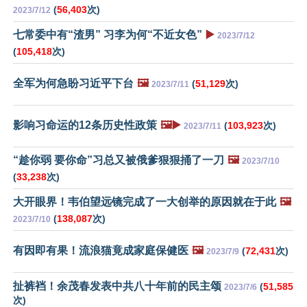
(
56,403
次)
2023/7/12
七常委中有“渣男” 习李为何“不近女色”
▶️
2023/7/12
(
105,418
次)
全军为何急盼习近平下台
🖼️
(
51,129
次)
2023/7/11
影响习命运的12条历史性政策
🖼️▶️
(
103,923
次)
2023/7/11
“趁你弱 要你命”习总又被俄爹狠狠捅了一刀
🖼️
2023/7/10
(
33,238
次)
大开眼界！韦伯望远镜完成了一大创举的原因就在于此
🖼️
(
138,087
次)
2023/7/10
有因即有果！流浪猫竟成家庭保健医
🖼️
(
72,431
次)
2023/7/9
扯裤裆！余茂春发表中共八十年前的民主颂
(
51,585
2023/7/6
次)