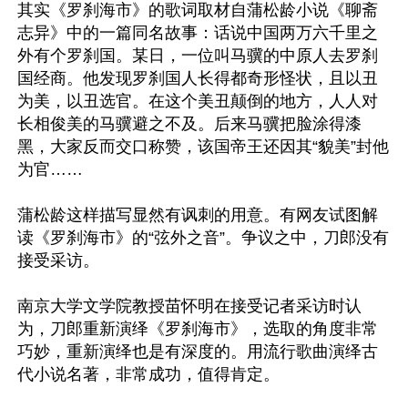
其实《罗刹海市》的歌词取材自蒲松龄小说《聊斋
志异》中的一篇同名故事：话说中国两万六千里之
外有个罗刹国。某日，一位叫马骥的中原人去罗刹
国经商。他发现罗刹国人长得都奇形怪状，且以丑
为美，以丑选官。在这个美丑颠倒的地方，人人对
长相俊美的马骥避之不及。后来马骥把脸涂得漆
黑，大家反而交口称赞，该国帝王还因其“貌美”封他
为官……

蒲松龄这样描写显然有讽刺的用意。有网友试图解
读《罗刹海市》的“弦外之音”。争议之中，刀郎没有
接受采访。

南京大学文学院教授苗怀明在接受记者采访时认
为，刀郎重新演绎《罗刹海市》，选取的角度非常
巧妙，重新演绎也是有深度的。用流行歌曲演绎古
代小说名著，非常成功，值得肯定。
