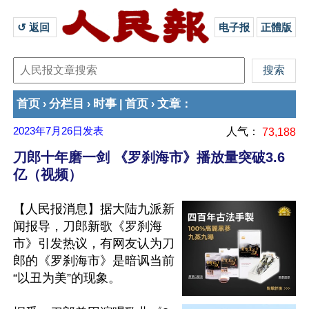
↺ 返回 
电子报
正體版
首页
分栏目
时事
首页
文章
›
›
|
›
：
2023年7月26日
发表
人气：
73,188
刀郎十年磨一剑 《罗刹海市》播放量突破3.6
亿（视频）
【人民报消息】据大陆九派新
闻报导，刀郎新歌《罗刹海
市》引发热议，有网友认为刀
郎的《罗刹海市》是暗讽当前
“以丑为美”的现象。
