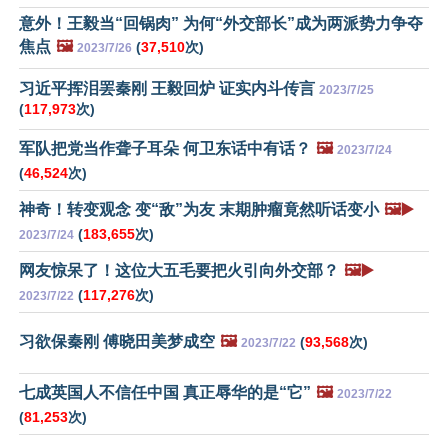
意外！王毅当“回锅肉” 为何“外交部长”成为两派势力争夺
焦点
🖼️
(
37,510
次)
2023/7/26
习近平挥泪罢秦刚 王毅回炉 证实内斗传言
2023/7/25
(
117,973
次)
军队把党当作聋子耳朵 何卫东话中有话？
🖼️
2023/7/24
(
46,524
次)
神奇！转变观念 变“敌”为友 末期肿瘤竟然听话变小
🖼️▶️
(
183,655
次)
2023/7/24
网友惊呆了！这位大五毛要把火引向外交部？
🖼️▶️
(
117,276
次)
2023/7/22
习欲保秦刚 傅晓田美梦成空
🖼️
(
93,568
次)
2023/7/22
七成英国人不信任中国 真正辱华的是“它”
🖼️
2023/7/22
(
81,253
次)