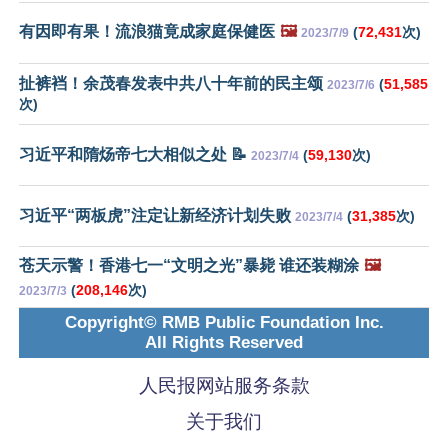
有因即有果！流浪猫竟成家庭保健医
🖼️
(
72,431
次)
2023/7/9
扯裤裆！余茂春发表中共八十年前的民主颂
(
51,585
2023/7/6
次)
习近平和隋炀帝七大相似之处 📝
(
59,130
次)
2023/7/4
习近平“两板虎”注定让新经济计划失败
(
31,385
次)
2023/7/4
苍天示警！香港七一“文明之光”暴毙 谁还装糊涂
🖼️
(
208,146
次)
2023/7/3
Copyright© RMB Public Foundation Inc.
All Rights Reserved
人民报网站服务条款
关于我们