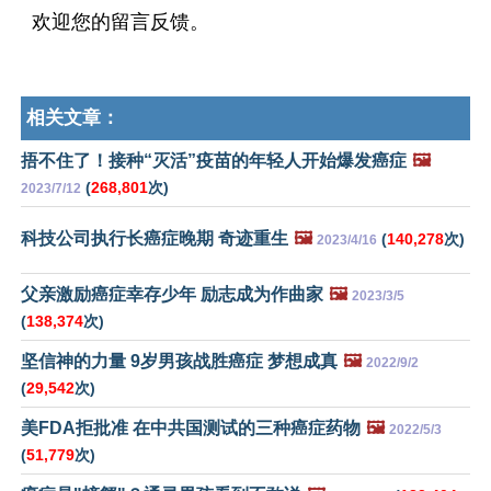
欢迎您的留言反馈。
相关文章：
捂不住了！接种“灭活”疫苗的年轻人开始爆发癌症
🖼️
(
268,801
次)
2023/7/12
科技公司执行长癌症晚期 奇迹重生
🖼️
(
140,278
次)
2023/4/16
父亲激励癌症幸存少年 励志成为作曲家
🖼️
2023/3/5
(
138,374
次)
坚信神的力量 9岁男孩战胜癌症 梦想成真
🖼️
2022/9/2
(
29,542
次)
美FDA拒批准 在中共国测试的三种癌症药物
🖼️
2022/5/3
(
51,779
次)