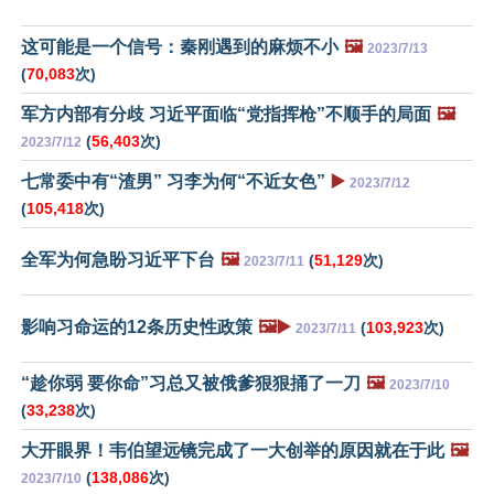
这可能是一个信号：秦刚遇到的麻烦不小
🖼️
2023/7/13
(
70,083
次)
军方内部有分歧 习近平面临“党指挥枪”不顺手的局面
🖼️
(
56,403
次)
2023/7/12
七常委中有“渣男” 习李为何“不近女色”
▶️
2023/7/12
(
105,418
次)
全军为何急盼习近平下台
🖼️
(
51,129
次)
2023/7/11
影响习命运的12条历史性政策
🖼️▶️
(
103,923
次)
2023/7/11
“趁你弱 要你命”习总又被俄爹狠狠捅了一刀
🖼️
2023/7/10
(
33,238
次)
大开眼界！韦伯望远镜完成了一大创举的原因就在于此
🖼️
(
138,086
次)
2023/7/10