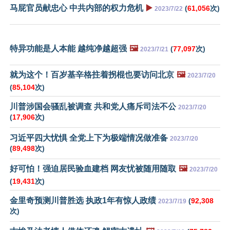
马屁官员献忠心 中共内部的权力危机
▶️
(
61,056
次)
2023/7/22
特异功能是人本能 越纯净越超强
🖼️
(
77,097
次)
2023/7/21
就为这个！百岁基辛格拄着拐棍也要访问北京
🖼️
2023/7/20
(
85,104
次)
川普涉国会骚乱被调查 共和党人痛斥司法不公
2023/7/20
(
17,906
次)
习近平四大忧惧 全党上下为极端情况做准备
2023/7/20
(
89,498
次)
好可怕！强迫居民验血建档 网友忧被随用随取
🖼️
2023/7/20
(
19,431
次)
金里奇预测川普胜选 执政1年有惊人政绩
(
92,308
2023/7/19
次)