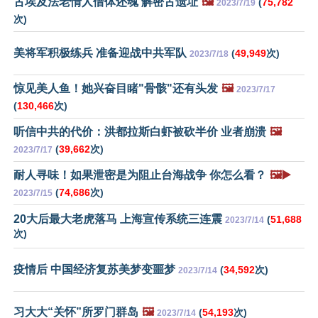
古埃及法老情人借体还魂 解密古遗址
🖼️
(
75,782
2023/7/19
次)
美将军积极练兵 准备迎战中共军队
(
49,949
次)
2023/7/18
惊见美人鱼！她兴奋目睹"骨骸"还有头发
🖼️
2023/7/17
(
130,466
次)
听信中共的代价：洪都拉斯白虾被砍半价 业者崩溃
🖼️
(
39,662
次)
2023/7/17
耐人寻味！如果泄密是为阻止台海战争 你怎么看？
🖼️▶️
(
74,686
次)
2023/7/15
20大后最大老虎落马 上海宣传系统三连震
(
51,688
2023/7/14
次)
疫情后 中国经济复苏美梦变噩梦
(
34,592
次)
2023/7/14
习大大“关怀”所罗门群岛
🖼️
(
54,193
次)
2023/7/14