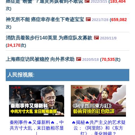
癌症是"螃蟹"？通灵男孩看到不敢说
🖼️
(
183,404
2022/3/15
次)
神无所不能 癌症幸存者生下奇迹宝宝
🖼️
(
659,082
2021/7/28
次)
消防员着装步行140英里 为癌症队友募款
🖼️
2020/11/9
(
24,170
次)
上海癌症访民被稳控 向外界求助
🖼️
(
70,535
次)
2020/5/18
人民报视频:
秦刚事件🔥又爆新料🔥，中
🔥揭秘🔥共产主义的艺术疑
共方寸大乱，末日败相尽显
云：《阿里郎》和《东方
｜
红》，美化独裁？