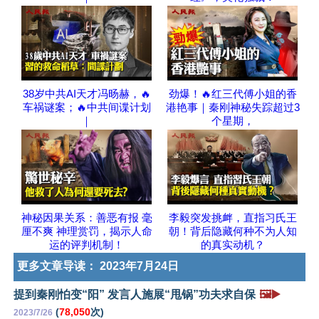
38岁中共AI天才冯旸赫，🔥
劲爆！🔥红三代傅小姐的香
车祸谜案；🔥中共间谍计划
港艳事｜秦刚神秘失踪超过3
｜
个星期，
神秘因果关系：善恶有报 毫
李毅突发挑衅，直指习氏王
厘不爽 神理赏罚，揭示人命
朝！背后隐藏何种不为人知
运的评判机制！
的真实动机？
更多文章导读：
2023年7月24日
提到秦刚怕变“阳” 发言人施展“甩锅”功夫求自保
🖼️▶️
(
78,050
次)
2023/7/26