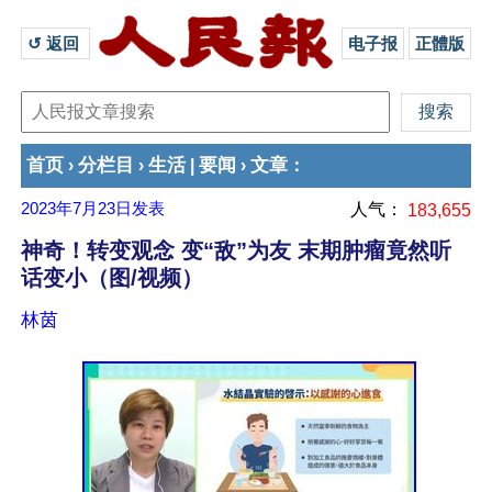
↺ 返回 
电子报
正體版
首页
分栏目
生活
要闻
文章
›
›
|
›
：
2023年7月23日
发表
人气：
183,655
神奇！转变观念 变“敌”为友 末期肿瘤竟然听
话变小（图/视频）
林茵