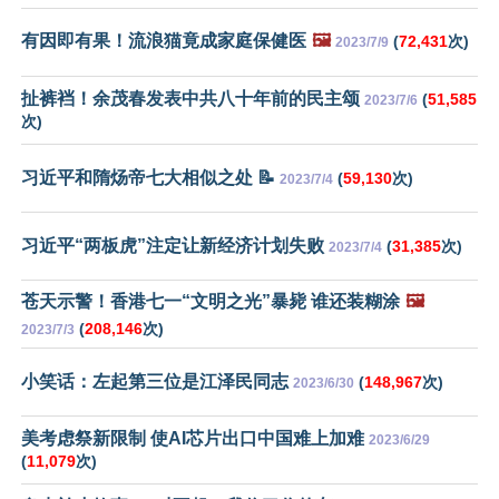
有因即有果！流浪猫竟成家庭保健医
🖼️
(
72,431
次)
2023/7/9
扯裤裆！余茂春发表中共八十年前的民主颂
(
51,585
2023/7/6
次)
习近平和隋炀帝七大相似之处 📝
(
59,130
次)
2023/7/4
习近平“两板虎”注定让新经济计划失败
(
31,385
次)
2023/7/4
苍天示警！香港七一“文明之光”暴毙 谁还装糊涂
🖼️
(
208,146
次)
2023/7/3
小笑话：左起第三位是江泽民同志
(
148,967
次)
2023/6/30
美考虑祭新限制 使AI芯片出口中国难上加难
2023/6/29
(
11,079
次)