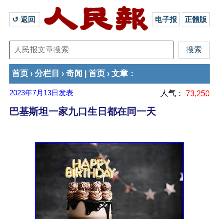
↺ 返回 
电子报
正體版
首页
分栏目
奇闻
首页
文章
›
›
|
›
：
2023年7月13日
发表
人气：
73,250
巴基斯坦一家九口生日都在同一天