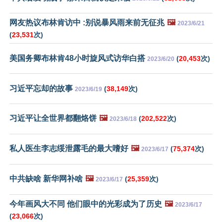
网友热议布林肯访中 :别说暴风雨来前无征兆
🖼️
2023/6/21
(
23,531
次)
美国务卿布林肯48小时旋风式访华白搭
(
20,453
次)
2023/6/20
习近平忘却的故事
(
38,149
次)
2023/6/19
习近平让全世界都翻烙饼
🖼️
(
202,522
次)
2023/6/18
私人医生李志绥泄露毛的最大嗜好
🖼️
(
75,374
次)
2023/6/17
中共缺啥 新华网补啥
🖼️
(
25,359
次)
2023/6/17
今年画风大不同 他们眼中的光彩成为了历史
🖼️
2023/6/17
(
23,066
次)