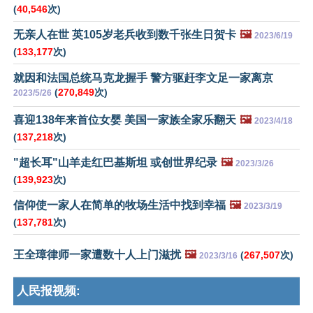
(
40,546
次)
无亲人在世 英105岁老兵收到数千张生日贺卡
🖼️
2023/6/19
(
133,177
次)
就因和法国总统马克龙握手 警方驱赶李文足一家离京
(
270,849
次)
2023/5/26
喜迎138年来首位女婴 美国一家族全家乐翻天
🖼️
2023/4/18
(
137,218
次)
"超长耳"山羊走红巴基斯坦 或创世界纪录
🖼️
2023/3/26
(
139,923
次)
信仰使一家人在简单的牧场生活中找到幸福
🖼️
2023/3/19
(
137,781
次)
王全璋律师一家遭数十人上门滋扰
🖼️
(
267,507
次)
2023/3/16
人民报视频: