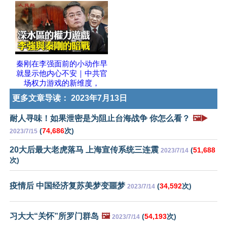
秦刚在李强面前的小动作早
就显示他内心不安｜中共官
场权力游戏的新维度，
更多文章导读：
2023年7月13日
耐人寻味！如果泄密是为阻止台海战争 你怎么看？
🖼️▶️
(
74,686
次)
2023/7/15
20大后最大老虎落马 上海宣传系统三连震
(
51,688
2023/7/14
次)
疫情后 中国经济复苏美梦变噩梦
(
34,592
次)
2023/7/14
习大大“关怀”所罗门群岛
🖼️
(
54,193
次)
2023/7/14