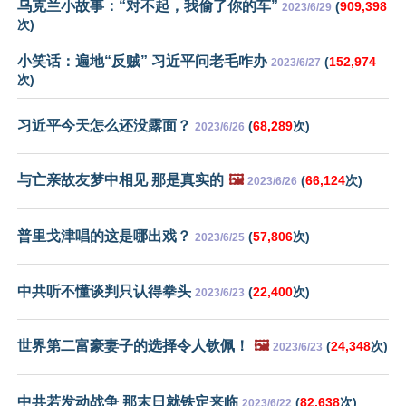
乌克兰小故事：“对不起，我偷了你的车”
(
909,398
2023/6/29
次)
小笑话：遍地“反贼” 习近平问老毛咋办
(
152,974
2023/6/27
次)
习近平今天怎么还没露面？
(
68,289
次)
2023/6/26
与亡亲故友梦中相见 那是真实的
🖼️
(
66,124
次)
2023/6/26
普里戈津唱的这是哪出戏？
(
57,806
次)
2023/6/25
中共听不懂谈判只认得拳头
(
22,400
次)
2023/6/23
世界第二富豪妻子的选择令人钦佩！
🖼️
(
24,348
次)
2023/6/23
中共若发动战争 那末日就铁定来临
(
82,638
次)
2023/6/22