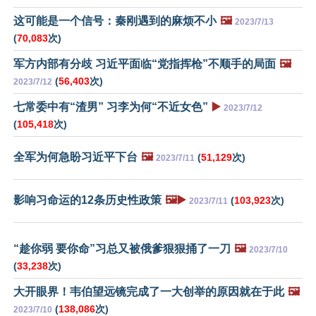
这可能是一个信号：秦刚遇到的麻烦不小
🖼️
2023/7/13
(
70,083
次)
军方内部有分歧 习近平面临“党指挥枪”不顺手的局面
🖼️
(
56,403
次)
2023/7/12
七常委中有“渣男” 习李为何“不近女色”
▶️
2023/7/12
(
105,418
次)
全军为何急盼习近平下台
🖼️
(
51,129
次)
2023/7/11
影响习命运的12条历史性政策
🖼️▶️
(
103,923
次)
2023/7/11
“趁你弱 要你命”习总又被俄爹狠狠捅了一刀
🖼️
2023/7/10
(
33,238
次)
大开眼界！韦伯望远镜完成了一大创举的原因就在于此
🖼️
(
138,086
次)
2023/7/10