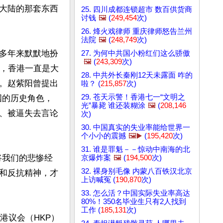
大陆的那套东西
25. 四川成都连锁超市 数百供货商
讨钱
🖼️
(
249,454
次)
26. 烽火戏律师 重庆律师怒告兰州
法院
🖼️
(
248,749
次)
多年来默默地扮
27. 为何中共国小粉红们这么骄傲
🖼️
(
243,309
次)
命，香港一直是大
28. 中共外长秦刚12天未露面 咋的
。赵紫阳曾提出
啦？ (
215,857
次)
29. 苍天示警！香港七一“文明之
国的历史角色，
光”暴毙 谁还装糊涂
🖼️
(
208,146
、被逼失去言论
次)
30. 中国真实的失业率能给世界一
个小小的震撼
🖼️▶️
(
195,420
次)
31. 谁是罪魁－－惊动中南海的北
将我们的悲惨经
京爆炸案
🖼️
(
194,500
次)
32. 裸身别毛像 内蒙八百铁汉北京
和反抗精神，才
上访喊冤 (
190,870
次)
33. 怎么活？中国实际失业率高达
80%！350名毕业生只有2人找到
工作 (
185,131
次)
港议会（HKP）