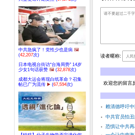
中共急疯了！党性少也是病
🖼️
(
42,207
次)
读者暱称:
日本电视台街访“台海局势” 14岁
少女1句话获赞
🖼️
(
32,878
次)
成都大运会将现白纸革命？召集
欢迎您的留言
帖已广为流传
▶️
(
67,594
次)
赖清德呼吁中
中共官员怕丑闻
恐惧让中共再
一个让中南海