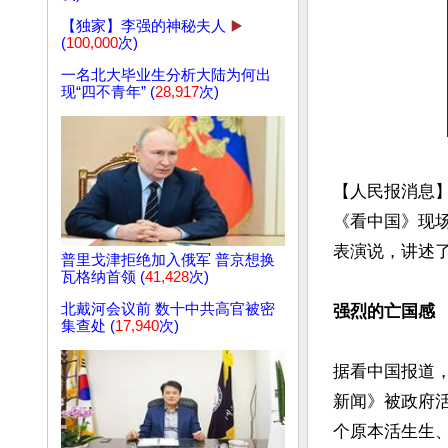
【独家】李强的神秘夫人
▶️
(
100,000
次)
一名北大毕业生分析大陆为何出
现“四不青年” (
28,917
次)
【人民报消息】
《看中国》现
表演说，讲述了
普里戈津拒绝加入俄军 普京想换
瓦格纳首领 (
41,428
次)
北戴河会议前 数十中共高官被密
强烈的亡国感
集查处 (
17,940
次)
据看中国报道
新闻》被政府活
个原本活生生、