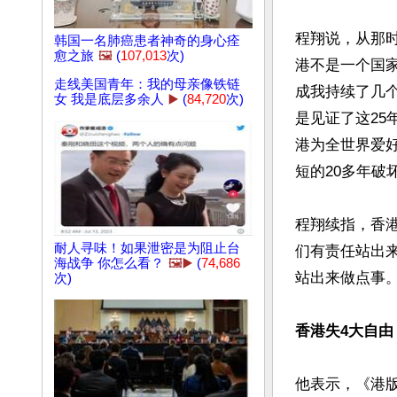
程翔说，从那
韩国一名肺癌患者神奇的身心痊
愈之旅
🖼️
(
107,013
次)
港不是一个国
走线美国青年：我的母亲像铁链
成我持续了几
女 我是底层多余人
▶️
(
84,720
次)
是见证了这25
港为全世界爱
短的20多年破
程翔续指，香
耐人寻味！如果泄密是为阻止台
们有责任站出
海战争 你怎么看？
🖼️▶️
(
74,686
站出来做点事。”
次)
香港失4大自由
他表示，《港