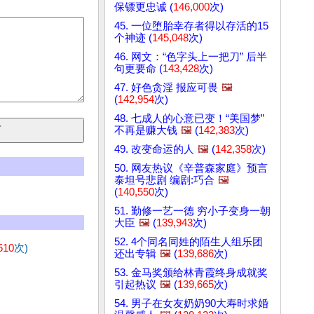
保镖更忠诚 (
146,000
次)
45. 一位堕胎幸存者得以存活的15
个神迹 (
145,048
次)
46. 网文：“色字头上一把刀” 后半
句更要命 (
143,428
次)
47. 好色贪淫 报应可畏
🖼️
(
142,954
次)
48. 七成人的心意已变！“美国梦”
不再是赚大钱
🖼️
(
142,383
次)
49. 改变命运的人
🖼️
(
142,358
次)
50. 网友热议《辛普森家庭》预言
泰坦号悲剧 编剧:巧合
🖼️
(
140,550
次)
51. 勤修一艺一德 穷小子变身一朝
大臣
🖼️
(
139,943
次)
52. 4个同名同姓的陌生人组乐团
510
次)
还出专辑
🖼️
(
139,686
次)
53. 金马奖颁给林青霞终身成就奖
引起热议
🖼️
(
139,665
次)
54. 男子在女友奶奶90大寿时求婚