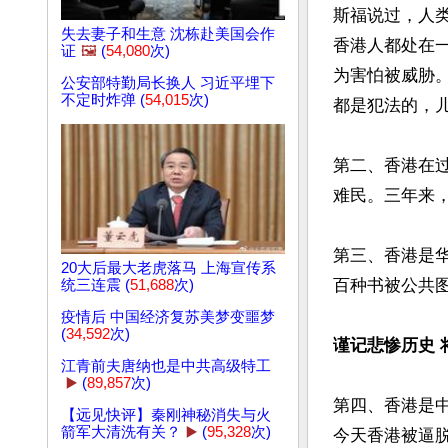
斯福说过，人
失去妻子和生意 沈栋赴美国会作
香港人都处在
证
🖼️
(
54,080
次)
为害怕被威胁
公安部特勤局长换人 习近平埋下
不定时炸弹 (
54,015
次)
都是犯法的，儿
第二、香港在
难民。三年来，
第三、香港是
20大后最大老虎落马 上海宣传系
百种书被公共图
统三连震 (
51,688
次)
疫情后 中国经济复苏美梦变噩梦
(
34,592
次)
谨记悲惨历史 
江青前夫唐纳也是中共高级特工
▶️
(
89,857
次)
第四、香港是
【远见快评】秦刚神秘消失与火
箭军大清洗有关？
▶️
(
95,328
次)
今天香港被逼