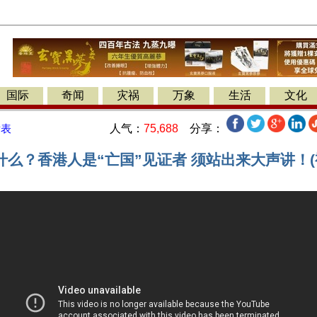
国际
奇闻
灾祸
万象
生活
文化
人气：
75,688
分享：
发表
么？香港人是“亡国”见证者 须站出来大声讲！(