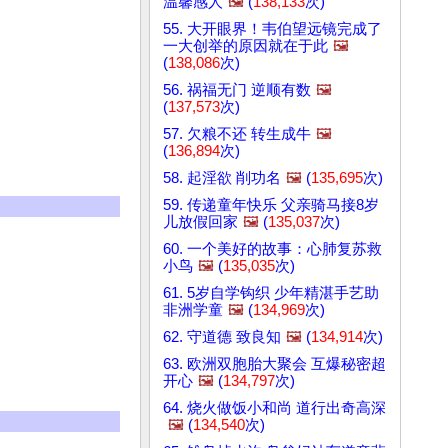
温馨感人
🖼️
(
138,133
次)
55. 大开眼界！韦伯望远镜完成了
一大创举的原因就在于此
🖼️
(
138,086
次)
56. 祸福无门 逆顺有数
🖼️
(
137,573
次)
57. 欠粮不还 转生成牛
🖼️
(
136,894
次)
58. 起淫欲 削功名
🖼️
(
135,695
次)
59. 传递童年快乐 父亲骑马接8岁
儿放假回家
🖼️
(
135,037
次)
60. 一个美好的故事：心肺复苏救
小鸟
🖼️
(
135,035
次)
61. 5岁自学钩织 少年精湛手艺助
非洲学童
🖼️
(
134,969
次)
62. 守道德 致良知
🖼️
(
134,914
次)
63. 欧洲双胞胎大聚会 互爆秘密超
开心
🖼️
(
134,797
次)
64. 烧火做饭小和尚 道行出奇高深
🖼️
(
134,540
次)