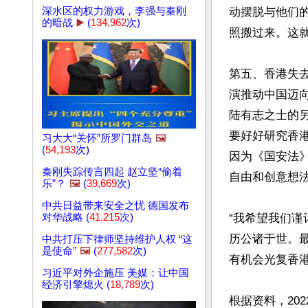
深水区的权力游戏，李强与秦刚
动摆脱与他们
的暗战
▶️
(
134,962
次)
照搬过来。这就
第五、香港失
演推动中国迈
陆有志之士的
要好好研究香
习大大“关怀”所罗门群岛
🖼️
(
54,193
次)
因为《国安法
秦刚失踪传言四起 赵立坚“偷着
自由和创意想法。
乐”？
🖼️
(
39,669
次)
中共日益带来安全之忧 德国发布
对华战略 (
41,215
次)
“我希望我们
历公诸于世。
中共打压下律师坚持维护人权 “这
是使命”
🖼️
(
277,582
次)
有机会光复香港
习近平对外企施压 美媒：让中国
经济引擎熄火 (
18,789
次)
根据资料，20