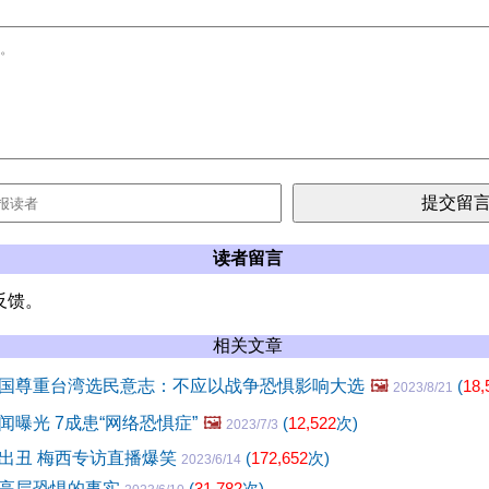
读者留言
反馈。
相关文章
国尊重台湾选民意志：不应以战争恐惧影响大选
🖼️
(
18,
2023/8/21
曝光 7成患“网络恐惧症”
🖼️
(
12,522
次)
2023/7/3
出丑 梅西专访直播爆笑
(
172,652
次)
2023/6/14
高层恐惧的事实
(
31,782
次)