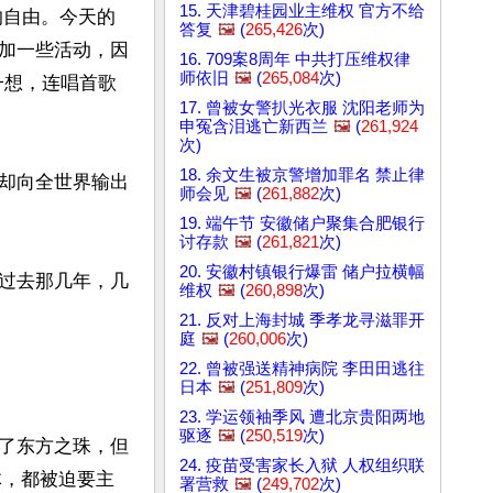
15. 天津碧桂园业主维权 官方不给
的自由。今天的
答复
🖼️
(
265,426
次)
加一些活动，因
16. 709案8周年 中共打压维权律
师依旧
🖼️
(
265,084
次)
一想，连唱首歌
17. 曾被女警扒光衣服 沈阳老师为
申冤含泪逃亡新西兰
🖼️
(
261,924
次)
18. 余文生被京警增加罪名 禁止律
却向全世界输出
师会见
🖼️
(
261,882
次)
19. 端午节 安徽储户聚集合肥银行
讨存款
🖼️
(
261,821
次)
20. 安徽村镇银行爆雷 储户拉横幅
过去那几年，几
维权
🖼️
(
260,898
次)
21. 反对上海封城 季孝龙寻滋罪开
庭
🖼️
(
260,006
次)
22. 曾被强送精神病院 李田田逃往
日本
🖼️
(
251,809
次)
23. 学运领袖季风 遭北京贵阳两地
驱逐
🖼️
(
250,519
次)
了东方之珠，但
24. 疫苗受害家长入狱 人权组织联
体，都被迫要主
署营救
🖼️
(
249,702
次)