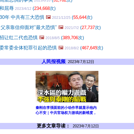
2023/6/10
惧和屈辱
(
234,668
次)
2023/4/12
30年 中共有三大恐惧
🖼️
(
55,644
次)
2021/12/25
 父亲靠信仰面对"最大恐惧"
🖼️
(
27,737
次)
2021/7/2
招让红二代也恐惧
🖼️
(
389,706
次)
2018/8/5
委常委全体犯罪引起的恐惧
🖼️
(
467,649
次)
2018/8/2
人民报视频
2023年7月12日
秦刚在李强面前的小动作早就显示他内
心不安｜中共官场权力游戏的新维度，
更多文章导读：
2023年7月12日