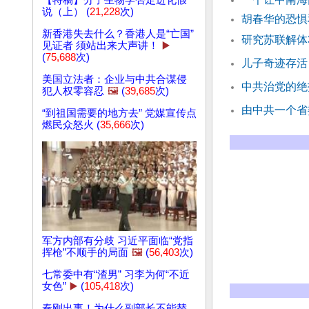
【特稿】分子生物学否定进化假
说（上） (
21,228
次)
胡春华的恐
新香港失去什么？香港人是“亡国”
研究苏联解体
见证者 须站出来大声讲！
▶️
(
75,688
次)
儿子奇迹存活
美国立法者：企业与中共合谋侵
中共治党的绝
犯人权零容忍
🖼️
(
39,685
次)
由中共一个省
“到祖国需要的地方去” 党媒宣传点
燃民众怒火 (
35,666
次)
军方内部有分歧 习近平面临“党指
挥枪”不顺手的局面
🖼️
(
56,403
次)
七常委中有“渣男” 习李为何“不近
女色”
▶️
(
105,418
次)
秦刚出事！为什么副部长不能替