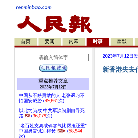
首页
要闻
内幕
时事
幽默
2023年7月12日
新香港失去什
重点推荐文章
2023年7月12日
中国从不缺勇敢的人 老张讽习不
怕国安威胁 (
49,661
次)
以北约为敌 中共军演闹剧自寻死
路
🖼️
(
36,079
次)
“老百姓支离破碎怨气比厉鬼还重”
中国男告诫别得瑟
🖼️▶️
(
58,944
次)