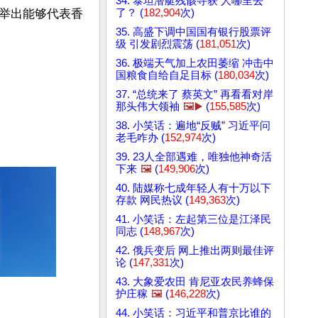
34. 泰坦潜艇残骸寻获 人哪里去
了？ (
182,904
次)
举出能够代表香
35. 高盛下调中国国有银行股票评
级 引发剧烈震荡 (
181,051
次)
36. 极端天气加上农田萎缩 冲击中
国粮食自给自足目标 (
180,034
次)
37. “总统来了 蔡英文” 再看看对岸
那头伟大领袖
🖼️▶️
(
155,585
次)
38. 小笑话：遍地“反贼” 习近平问
老毛咋办 (
152,974
次)
39. 23人全部遇难，唯独他神奇活
下来
🖼️
(
149,906
次)
40. 陆媒称七成年轻人有十万以下
存款 网民热议 (
149,363
次)
41. 小笑话：左起第三位是江泽民
同志 (
148,967
次)
42. 俄兵变后 网上推出两则最佳评
论 (
147,331
次)
43. 大象爱农田 肯尼亚农民养蜂保
护庄稼
🖼️
(
146,228
次)
44. 小笑话：习近平和普京比谁的