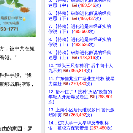
5. 【特稿】破除进化假说的经典
迷思（中）
🖼️
(
489,546
次)
6. 【特稿】破除进化假说的经典
迷思（下）
🖼️
(
486,437
次)
7. 【特稿】进化论是未经证实的
假说（下） (
485,660
次)
8. 【特稿】进化论是未经证实的
假说（上） (
483,536
次)
方，被中共在短
9. 【特稿】破除进化假说的经典
港。”

迷思（上）
🖼️
(
478,316
次)
10. “举头三尺有神明” 后半句十人
九不知
🖼️
(
355,814
次)
种种手段。“我
11. 广东佳兆业广场业主维权 被暴
力驱赶
🖼️
(
270,430
次)
才能够战胜抑郁，
12. 捂不住了！接种“灭活”疫苗的
年轻人开始爆发癌症
🖼️
(
268,801
次)
13. 上海小区居民维权多日 警民激
烈冲突
🖼️
(
268,492
次)
14. 北京大学一人举牌反专制标
语 被校方保安带走 (
267,480
次)
自由的家园；罗