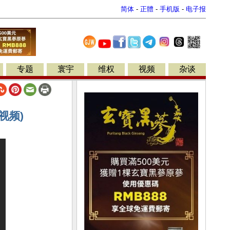
简体
-
正體
-
手机版
-
电子报
专题
寰宇
维权
视频
杂谈
视频)