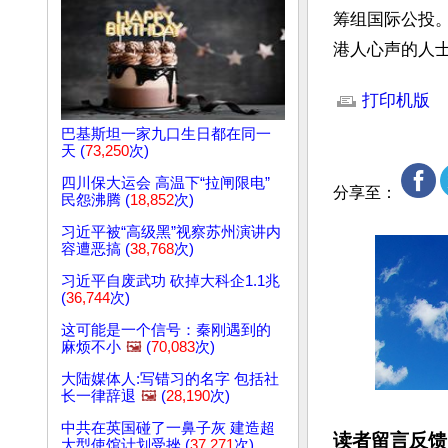
筹组国际公投
港人心声的人
文章网址: http://w
打印机版
巴基斯坦一家九口生日都在同一
天 (
73,250
次)
四川保大运会 高温下“拉闸限电”
分享至：
民怨沸腾 (
18,852
次)
习近平被“高级黑”视察苏州演讲内
容遭恶搞 (
38,768
次)
习近平自废武功 砍掉大科企1.1兆
(
36,744
次)
这可能是一个信号：秦刚遇到的
麻烦不小
🖼️
(
70,083
次)
大陆媒体人:写错习的名字 包括社
长一律辞退
🖼️
(
28,190
次)
中共在英国碰了一鼻子灰 建造超
读者留言反馈
大型使馆计划受挫 (
37,271
次)