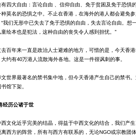
类有四大自由：言论自由 、信仰自由、免于贫困及免于恐惧
一种莫名的恐惧之中。不止在香港，在海外的港人都会避免参
。“我们无形中已失去了免于恐惧的自由，失去言论自由。想
童绘本也是犯法，这种自由的丧失令人感到担忧。”

过去百年来一直是政治人士避难的地方，可惜的是，今天香港
大约有40万港人流散海外各地。这是一件很讽刺的事。

华文世界最著名的禁书集中地，但今天香港产生自己的禁书。
书馆下架。

将经历公诸于世
中西文化近乎完美的结晶，得益于中西文化的结合，我们产生
脱离西方的阵营，所有与西方有联系的，无论NGO或宗教团