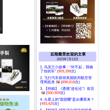
近期最受欢迎的文章
2023年7月12日
1. 乌克兰小故事：“对不起，我偷
了你的车” (
909,398
次)
2. 飞行汽车获得美国联邦航空管
理局批准
🖼️
(
896,618
次)
3. 【特稿】《透视“进化论”》前言
🖼️
(
500,909
次)
4. 火星上的“甜甜圈”是从哪里来？
(
493,425
次)