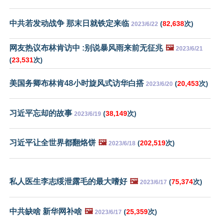
中共若发动战争 那末日就铁定来临
(
82,638
次)
2023/6/22
网友热议布林肯访中 :别说暴风雨来前无征兆
🖼️
2023/6/21
(
23,531
次)
美国务卿布林肯48小时旋风式访华白搭
(
20,453
次)
2023/6/20
习近平忘却的故事
(
38,149
次)
2023/6/19
习近平让全世界都翻烙饼
🖼️
(
202,519
次)
2023/6/18
私人医生李志绥泄露毛的最大嗜好
🖼️
(
75,374
次)
2023/6/17
中共缺啥 新华网补啥
🖼️
(
25,359
次)
2023/6/17