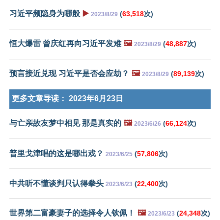
习近平频隐身为哪般
▶️
(
63,518
次)
2023/8/29
恒大爆雷 曾庆红再向习近平发难
🖼️
(
48,887
次)
2023/8/29
预言接近兑现 习近平是否会应劫？
🖼️
(
89,139
次)
2023/8/29
更多文章导读：
2023年6月23日
与亡亲故友梦中相见 那是真实的
🖼️
(
66,124
次)
2023/6/26
普里戈津唱的这是哪出戏？
(
57,806
次)
2023/6/25
中共听不懂谈判只认得拳头
(
22,400
次)
2023/6/23
世界第二富豪妻子的选择令人钦佩！
🖼️
(
24,348
次)
2023/6/23