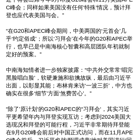
C峰会；同样如果美国没有任何‘特殊’情况，预计拜
登也应代表美国与会。” 

“在G20和APEC峰会期间，中美两国的‘元首会’几
乎‘约定俗成’；所以‘习拜会’在今年的G20和APEC举
行，也早已是中南海核心智囊和高层团队年初就制
定好的预案。” 

中南海知情者进一步独家披露：“中共外交常常‘唱完
黑脸唱白脸’，软硬兼施和欲擒故纵，最后由习近平
出面，以彰显其能；布林肯来访‘一波三折’，中方也
确实在很多‘细节’方面‘煞费苦心’。”

“除了’原计划‘的G20和APEC的“习拜会‘，其实习近
平更希望年内与拜登实现互访；考虑到2024美国大
选现况和拜登的可能行程，习近平非常期待拜登能
在9月G20峰会前后对中国正式访问，而在11月APE