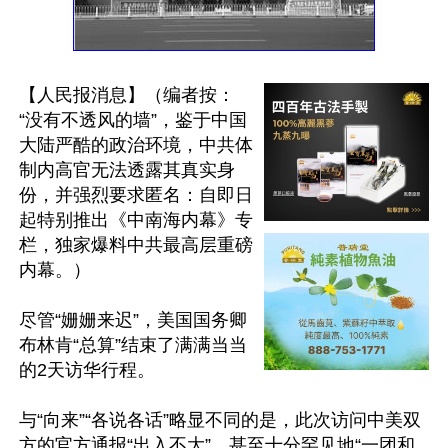
【人民报消息】（编者按：
“没有不透风的墙”，鉴于中国
大陆严酷的政治环境，中共体
制内高官无法透露其真实身
份，并强烈要求匿名：自即日
起特别推出《中南海内幕》专
栏，独家爆料中共最高层重磅
内幕。） 

尽管“姗姗来迟”，美国国务卿
布林肯“总算”结束了满满当当
的2天访华行程。 

与“向来”“各说各话”略显不同的是，此次访问中美双
方的官方通报“出入不大”，甚至十分罕见地“一团和