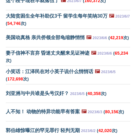
这个段子现在早就落伍了
🖼️
(
160,372
次)
2023/6/7
大陆贫困生全年补助仅3千 留学生每年笑纳30万
🖼️
2023/6/7
(
54,746
次)
美国动真格 亲共侨领全部龟缩静悄悄
🖼️
(
42,219
次)
2023/6/6
妻子信神不言弃 昏迷丈夫醒来见证神迹
🖼️
(
65,234
2023/6/6
次)
小笑话：江泽民在对小英子说什么悄悄话
🖼️
2023/6/5
(
172,698
次)
刘亚洲与中共谁是头号汉奸？
(
40,358
次)
2023/6/5
人不知！ 动物的特异功能早有答案
🖼️
(
80,156
次)
2023/6/3
郭伯雄惊曝江的罕见罪行 轻判无期
(
42,020
次)
2023/6/2