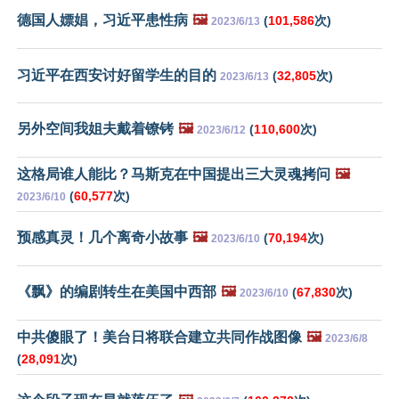
德国人嫖娼，习近平患性病
🖼️
(
101,586
次)
2023/6/13
习近平在西安讨好留学生的目的
(
32,805
次)
2023/6/13
另外空间我姐夫戴着镣铐
🖼️
(
110,600
次)
2023/6/12
这格局谁人能比？马斯克在中国提出三大灵魂拷问
🖼️
(
60,577
次)
2023/6/10
预感真灵！几个离奇小故事
🖼️
(
70,194
次)
2023/6/10
《飘》的编剧转生在美国中西部
🖼️
(
67,830
次)
2023/6/10
中共傻眼了！美台日将联合建立共同作战图像
🖼️
2023/6/8
(
28,091
次)