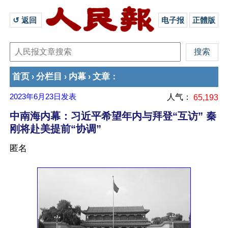
↺ 返回 
电子报
正體版
首页
分栏目
内幕
文章
›
›
›
：
2023年6月23日
发表
人气：
65,193
中南海内幕：习近平希望年内与拜登“互访” 秦
刚将赴美提前“协调”
匿名