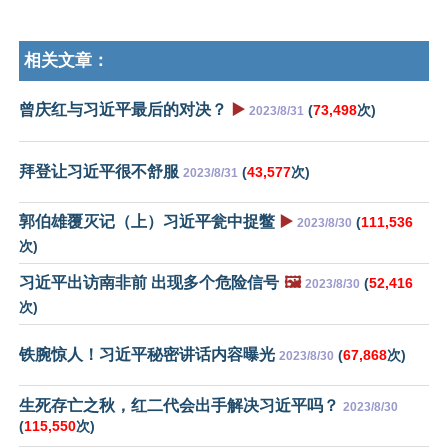
相关文章：
曾庆红与习近平最后的对决？
▶️
(
73,498
次)
2023/8/31
拜登让习近平很不舒服
(
43,577
次)
2023/8/31
郭伯雄覆灭记（上）习近平瓮中捉鳖
▶️
(
111,536
2023/8/30
次)
习近平出访南非前 出现多个危险信号
🖼️
(
52,416
2023/8/30
次)
铁腕惊人！习近平秘密讲话内容曝光
(
67,868
次)
2023/8/30
生死存亡之秋，红二代会出手解决习近平吗？
2023/8/30
(
115,550
次)