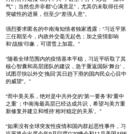
气”；当然也并非都“心满意足”，尤其仍未取得任何
突破性的进展，但至少“差强人意”。

强烈要求匿名的中南海知情者独家透露：“习近平第
三任期至今，内政外交毫无起色；加之疫情影响
和‘战狼’印象，可谓雪上加霜。” 

“随着全球范围内的疫情基本平稳，习近平听取了其
核心智囊和高层团队的建议，急于重返国际‘舞台’，
试图尽快以外交‘挽回’其日趋下滑的国内民众心目中
的威望”。” 

“而中美关系，绝对是中共外交的‘第一要务’和‘重中
之重’；中南海最高层已经达成共识，希望与美方重
新修复并建立和维持’相对稳定的关系’。” 

“如果没有全球突发性疫情和国内群起恶性事件，习
近平将会出席今年9月印度G20峰会和11月美国APE