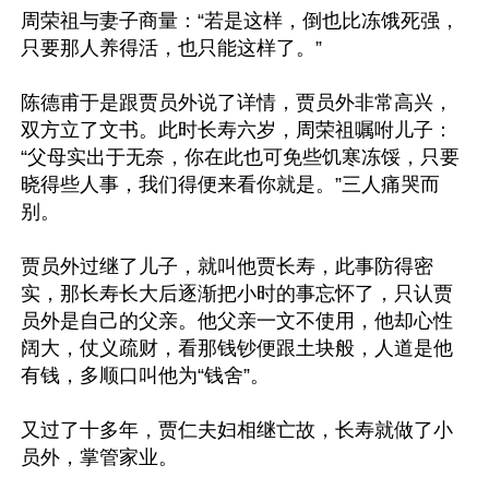
周荣祖与妻子商量：“若是这样，倒也比冻饿死强，
只要那人养得活，也只能这样了。”

陈德甫于是跟贾员外说了详情，贾员外非常高兴，
双方立了文书。此时长寿六岁，周荣祖嘱咐儿子：
“父母实出于无奈，你在此也可免些饥寒冻馁，只要
晓得些人事，我们得便来看你就是。”三人痛哭而
别。

贾员外过继了儿子，就叫他贾长寿，此事防得密
实，那长寿长大后逐渐把小时的事忘怀了，只认贾
员外是自己的父亲。他父亲一文不使用，他却心性
阔大，仗义疏财，看那钱钞便跟土块般，人道是他
有钱，多顺口叫他为“钱舍”。

又过了十多年，贾仁夫妇相继亡故，长寿就做了小
员外，掌管家业。
