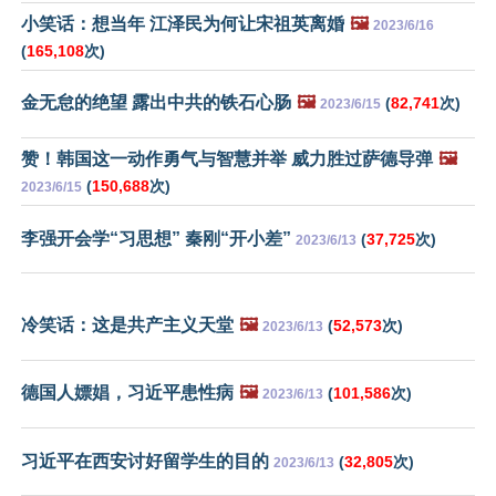
小笑话：想当年 江泽民为何让宋祖英离婚
🖼️
2023/6/16
(
165,108
次)
金无怠的绝望 露出中共的铁石心肠
🖼️
(
82,741
次)
2023/6/15
赞！韩国这一动作勇气与智慧并举 威力胜过萨德导弹
🖼️
(
150,688
次)
2023/6/15
李强开会学“习思想” 秦刚“开小差”
(
37,725
次)
2023/6/13
冷笑话：这是共产主义天堂
🖼️
(
52,573
次)
2023/6/13
德国人嫖娼，习近平患性病
🖼️
(
101,586
次)
2023/6/13
习近平在西安讨好留学生的目的
(
32,805
次)
2023/6/13