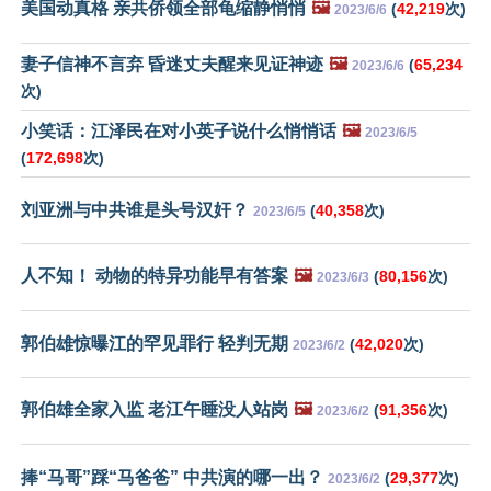
美国动真格 亲共侨领全部龟缩静悄悄
🖼️
(
42,219
次)
2023/6/6
妻子信神不言弃 昏迷丈夫醒来见证神迹
🖼️
(
65,234
2023/6/6
次)
小笑话：江泽民在对小英子说什么悄悄话
🖼️
2023/6/5
(
172,698
次)
刘亚洲与中共谁是头号汉奸？
(
40,358
次)
2023/6/5
人不知！ 动物的特异功能早有答案
🖼️
(
80,156
次)
2023/6/3
郭伯雄惊曝江的罕见罪行 轻判无期
(
42,020
次)
2023/6/2
郭伯雄全家入监 老江午睡没人站岗
🖼️
(
91,356
次)
2023/6/2
捧“马哥”踩“马爸爸” 中共演的哪一出？
(
29,377
次)
2023/6/2