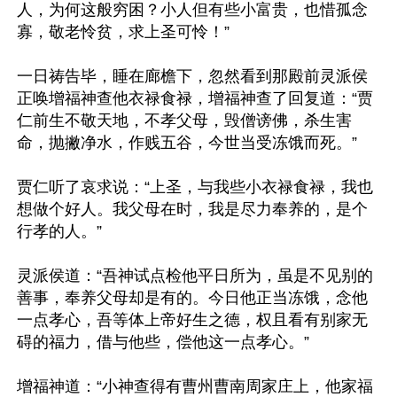
人，为何这般穷困？小人但有些小富贵，也惜孤念
寡，敬老怜贫，求上圣可怜！”

一日祷告毕，睡在廊檐下，忽然看到那殿前灵派侯
正唤增福神查他衣禄食禄，增福神查了回复道：“贾
仁前生不敬天地，不孝父母，毁僧谤佛，杀生害
命，抛撇净水，作贱五谷，今世当受冻饿而死。”

贾仁听了哀求说：“上圣，与我些小衣禄食禄，我也
想做个好人。我父母在时，我是尽力奉养的，是个
行孝的人。”

灵派侯道：“吾神试点检他平日所为，虽是不见别的
善事，奉养父母却是有的。今日他正当冻饿，念他
一点孝心，吾等体上帝好生之德，权且看有别家无
碍的福力，借与他些，偿他这一点孝心。”

增福神道：“小神查得有曹州曹南周家庄上，他家福