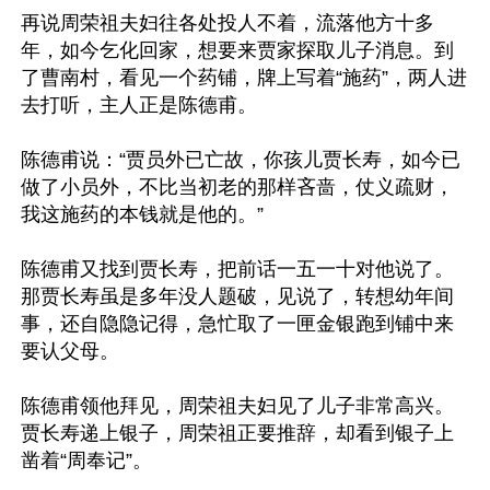
再说周荣祖夫妇往各处投人不着，流落他方十多
年，如今乞化回家，想要来贾家探取儿子消息。到
了曹南村，看见一个药铺，牌上写着“施药”，两人进
去打听，主人正是陈德甫。

陈德甫说：“贾员外已亡故，你孩儿贾长寿，如今已
做了小员外，不比当初老的那样吝啬，仗义疏财，
我这施药的本钱就是他的。”

陈德甫又找到贾长寿，把前话一五一十对他说了。
那贾长寿虽是多年没人题破，见说了，转想幼年间
事，还自隐隐记得，急忙取了一匣金银跑到铺中来
要认父母。

陈德甫领他拜见，周荣祖夫妇见了儿子非常高兴。
贾长寿递上银子，周荣祖正要推辞，却看到银子上
凿着“周奉记”。
