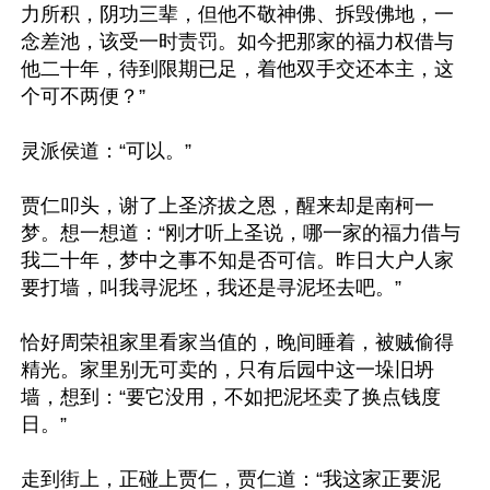
力所积，阴功三辈，但他不敬神佛、拆毁佛地，一
念差池，该受一时责罚。如今把那家的福力权借与
他二十年，待到限期已足，着他双手交还本主，这
个可不两便？”

灵派侯道：“可以。”

贾仁叩头，谢了上圣济拔之恩，醒来却是南柯一
梦。想一想道：“刚才听上圣说，哪一家的福力借与
我二十年，梦中之事不知是否可信。昨日大户人家
要打墙，叫我寻泥坯，我还是寻泥坯去吧。”

恰好周荣祖家里看家当值的，晚间睡着，被贼偷得
精光。家里别无可卖的，只有后园中这一垛旧坍
墙，想到：“要它没用，不如把泥坯卖了换点钱度
日。”

走到街上，正碰上贾仁，贾仁道：“我这家正要泥