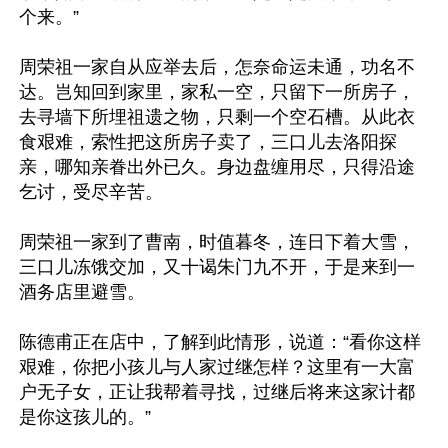
个来。”

周荣祖一家自从应举去后，怎奈命运未通，功名不
达。岂知回到家里，家私一空，只留下一所房子，
去寻墙下所埋祖遗之物，只剩一个空石槽。从此衣
食艰难，索性把这所房子卖了，三口儿去洛阳探
亲，哪知亲眷出外已久。身边盘缠用尽，只得沿途
乞讨，受尽辛苦。

周荣祖一家到了曹南，时值暮冬，连日下着大雪，
三口儿冻饿交加，又十谒朱门九不开，于是来到一
酒务店里避雪。

陈德甫正在店中，了解到此情形，说道：“看你这样
艰难，你把小孩儿与人家过继怎样？这里有一大富
户无子女，正让我帮着寻找，过继后将来这家计都
是你这孩儿的。”
