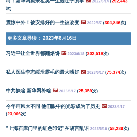
呵！新华网揭宋祖英一生最在乎的事
🖼️
(
292,443
2022/6/14
次)
震惊中外！被安排好的一生被改变
🖼️
(
304,846
次)
2022/6/7
更多文章导读：
2023年6月16日
习近平让全世界都翻烙饼
🖼️
(
202,519
次)
2023/6/18
私人医生李志绥泄露毛的最大嗜好
🖼️
(
75,374
次)
2023/6/17
中共缺啥 新华网补啥
🖼️
(
25,359
次)
2023/6/17
今年画风大不同 他们眼中的光彩成为了历史
🖼️
2023/6/17
(
23,066
次)
“上海石库门里的红色印记”在胡言乱语
(
58,289
次)
2023/6/16