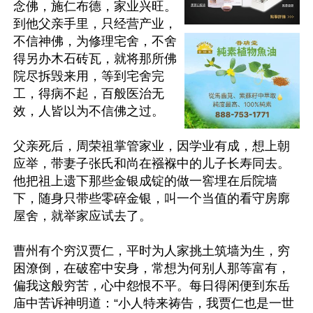
念佛，施仁布德，家业兴旺。
到他父亲手里，只经营产业，
不信神佛，为修理宅舍，不舍
得另办木石砖瓦，就将那所佛
院尽拆毁来用，等到宅舍完
工，得病不起，百般医治无
效，人皆以为不信佛之过。

父亲死后，周荣祖掌管家业，因学业有成，想上朝
应举，带妻子张氏和尚在襁褓中的儿子长寿同去。
他把祖上遗下那些金银成锭的做一窖埋在后院墙
下，随身只带些零碎金银，叫一个当值的看守房廓
屋舍，就举家应试去了。

曹州有个穷汉贾仁，平时为人家挑土筑墙为生，穷
困潦倒，在破窑中安身，常想为何别人那等富有，
偏我这般穷苦，心中怨恨不平。每日得闲便到东岳
庙中苦诉神明道：“小人特来祷告，我贾仁也是一世