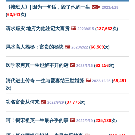
《接班人》| 因为一句话，毁了他的一生
🖼️▶️
2023/4/29
(
63,941
次)
请求赈灾 地府为他注记大富贵
🖼️
(
137,662
次)
2023/4/15
风水高人揭秘：富贵的秘诀
🖼️
(
66,509
次)
2023/2/22
医学家穷其一生也解不开的谜
🖼️
(
63,156
次)
2023/1/16
清代进士传奇 一生与爱妻结三世婚缘
🖼️
(
65,451
2022/12/26
次)
功名富贵从何来
🖼️
(
37,775
次)
2022/9/29
呵！揭宋祖英一生最在乎的事
🖼️
(
235,136
次)
2022/9/19