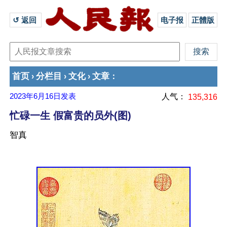
↺ 返回 
电子报
正體版
首页
分栏目
文化
文章
›
›
›
：
2023年6月16日
发表
人气：
135,316
忙碌一生 假富贵的员外(图)
智真