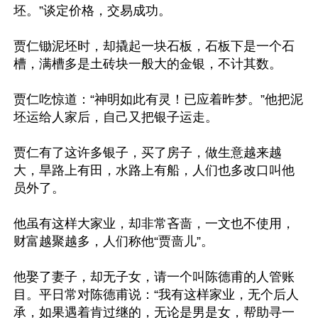
坯。”谈定价格，交易成功。

贾仁锄泥坯时，却撬起一块石板，石板下是一个石
槽，满槽多是土砖块一般大的金银，不计其数。

贾仁吃惊道：“神明如此有灵！已应着昨梦。”他把泥
坯运给人家后，自己又把银子运走。

贾仁有了这许多银子，买了房子，做生意越来越
大，旱路上有田，水路上有船，人们也多改口叫他
员外了。

他虽有这样大家业，却非常吝啬，一文也不使用，
财富越聚越多，人们称他“贾啬儿”。

他娶了妻子，却无子女，请一个叫陈德甫的人管账
目。平日常对陈德甫说：“我有这样家业，无个后人
承，如果遇着肯过继的，无论是男是女，帮助寻一