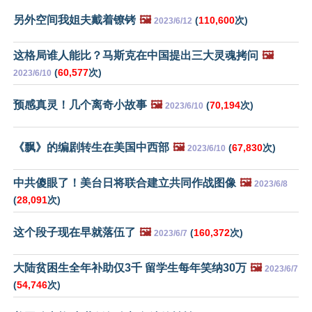
另外空间我姐夫戴着镣铐
🖼️
(
110,600
次)
2023/6/12
这格局谁人能比？马斯克在中国提出三大灵魂拷问
🖼️
(
60,577
次)
2023/6/10
预感真灵！几个离奇小故事
🖼️
(
70,194
次)
2023/6/10
《飘》的编剧转生在美国中西部
🖼️
(
67,830
次)
2023/6/10
中共傻眼了！美台日将联合建立共同作战图像
🖼️
2023/6/8
(
28,091
次)
这个段子现在早就落伍了
🖼️
(
160,372
次)
2023/6/7
大陆贫困生全年补助仅3千 留学生每年笑纳30万
🖼️
2023/6/7
(
54,746
次)