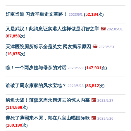
奸臣当道 习近平重走文革路！
(
52,184
次)
2023/6/1
又是武汉！此消息证实港人这样做是明智之举
🖼️
2023/5/31
(
87,858
次)
天津医院厕所标示全是英文 网友揭示原因
🖼️
2023/5/31
(
16,975
次)
瞧！一个两岁娃与母亲的对话
(
147,931
次)
2023/5/29
谁破了周永康家的风水宝地？
(
83,512
次)
2023/5/28
鳄鱼大战！薄熙来周永康进去的惊人内幕
🖼️
2023/5/27
(
114,866
次)
爹死了薄熙来不哭，却在八宝山唱国际歌
🖼️
2023/5/26
(
100,190
次)