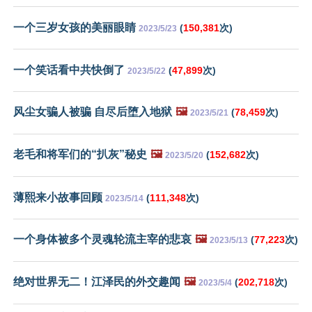
一个三岁女孩的美丽眼睛
(
150,381
次)
2023/5/23
一个笑话看中共快倒了
(
47,899
次)
2023/5/22
风尘女骗人被骗 自尽后堕入地狱
🖼️
(
78,459
次)
2023/5/21
老毛和将军们的“扒灰”秘史
🖼️
(
152,682
次)
2023/5/20
薄熙来小故事回顾
(
111,348
次)
2023/5/14
一个身体被多个灵魂轮流主宰的悲哀
🖼️
(
77,223
次)
2023/5/13
绝对世界无二！江泽民的外交趣闻
🖼️
(
202,718
次)
2023/5/4