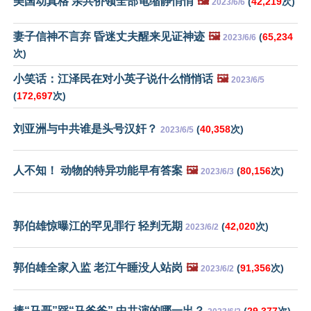
美国动真格 亲共侨领全部龟缩静悄悄
🖼️
(
42,219
次)
2023/6/6
妻子信神不言弃 昏迷丈夫醒来见证神迹
🖼️
(
65,234
2023/6/6
次)
小笑话：江泽民在对小英子说什么悄悄话
🖼️
2023/6/5
(
172,697
次)
刘亚洲与中共谁是头号汉奸？
(
40,358
次)
2023/6/5
人不知！ 动物的特异功能早有答案
🖼️
(
80,156
次)
2023/6/3
郭伯雄惊曝江的罕见罪行 轻判无期
(
42,020
次)
2023/6/2
郭伯雄全家入监 老江午睡没人站岗
🖼️
(
91,356
次)
2023/6/2
捧“马哥”踩“马爸爸” 中共演的哪一出？
(
29,377
次)