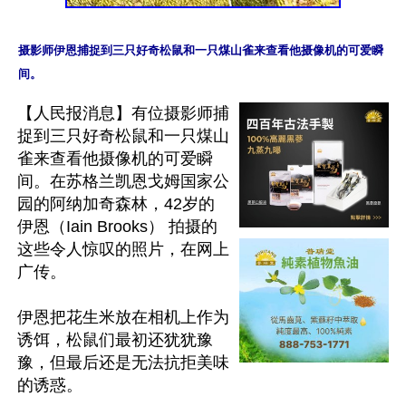
摄影师伊恩捕捉到三只好奇松鼠和一只煤山雀来查看他摄像机的可爱瞬
【人民报消息】有位摄影师捕
捉到三只好奇松鼠和一只煤山
雀来查看他摄像机的可爱瞬
间。在苏格兰凯恩戈姆国家公
园的阿纳加奇森林，42岁的
伊恩（Iain Brooks） 拍摄的
这些令人惊叹的照片，在网上
广传。

伊恩把花生米放在相机上作为
诱饵，松鼠们最初还犹犹豫
豫，但最后还是无法抗拒美味
的诱惑。
