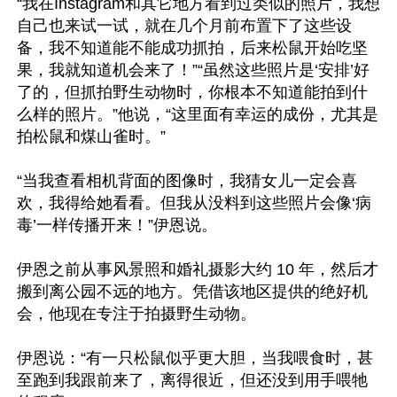
“我在Instagram和其它地方看到过类似的照片，我想
自己也来试一试，就在几个月前布置下了这些设
备，我不知道能不能成功抓拍，后来松鼠开始吃坚
果，我就知道机会来了！”“虽然这些照片是‘安排’好
了的，但抓拍野生动物时，你根本不知道能拍到什
么样的照片。”他说，“这里面有幸运的成份，尤其是
拍松鼠和煤山雀时。”

“当我查看相机背面的图像时，我猜女儿一定会喜
欢，我得给她看看。但我从没料到这些照片会像‘病
毒’一样传播开来！”伊恩说。

伊恩之前从事风景照和婚礼摄影大约 10 年，然后才
搬到离公园不远的地方。凭借该地区提供的绝好机
会，他现在专注于拍摄野生动物。

伊恩说：“有一只松鼠似乎更大胆，当我喂食时，甚
至跑到我跟前来了，离得很近，但还没到用手喂牠