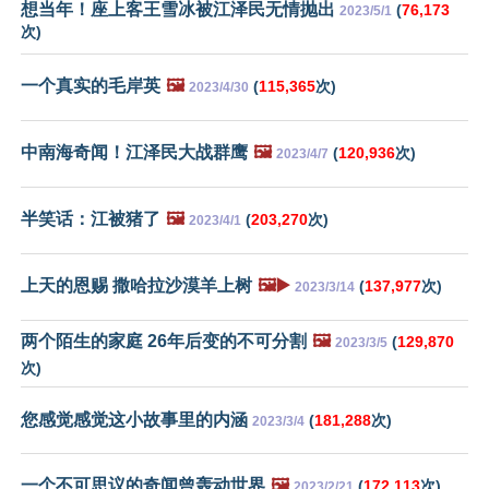
想当年！座上客王雪冰被江泽民无情抛出
(
76,173
2023/5/1
次)
一个真实的毛岸英
🖼️
(
115,365
次)
2023/4/30
中南海奇闻！江泽民大战群鹰
🖼️
(
120,936
次)
2023/4/7
半笑话：江被猪了
🖼️
(
203,270
次)
2023/4/1
上天的恩赐 撒哈拉沙漠羊上树
🖼️▶️
(
137,977
次)
2023/3/14
两个陌生的家庭 26年后变的不可分割
🖼️
(
129,870
2023/3/5
次)
您感觉感觉这小故事里的内涵
(
181,288
次)
2023/3/4
一个不可思议的奇闻曾轰动世界
🖼️
(
172,113
次)
2023/2/21