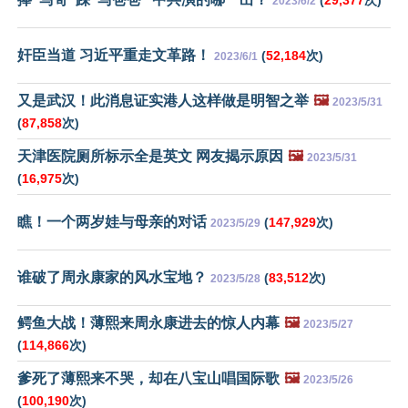
2023/6/2
奸臣当道 习近平重走文革路！
(
52,184
次)
2023/6/1
又是武汉！此消息证实港人这样做是明智之举
🖼️
2023/5/31
(
87,858
次)
天津医院厕所标示全是英文 网友揭示原因
🖼️
2023/5/31
(
16,975
次)
瞧！一个两岁娃与母亲的对话
(
147,929
次)
2023/5/29
谁破了周永康家的风水宝地？
(
83,512
次)
2023/5/28
鳄鱼大战！薄熙来周永康进去的惊人内幕
🖼️
2023/5/27
(
114,866
次)
爹死了薄熙来不哭，却在八宝山唱国际歌
🖼️
2023/5/26
(
100,190
次)