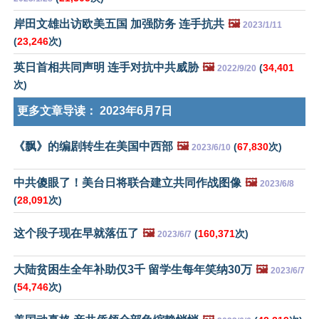
岸田文雄出访欧美五国 加强防务 连手抗共
🖼️
2023/1/11
(
23,246
次)
英日首相共同声明 连手对抗中共威胁
🖼️
(
34,401
2022/9/20
次)
更多文章导读：
2023年6月7日
《飘》的编剧转生在美国中西部
🖼️
(
67,830
次)
2023/6/10
中共傻眼了！美台日将联合建立共同作战图像
🖼️
2023/6/8
(
28,091
次)
这个段子现在早就落伍了
🖼️
(
160,371
次)
2023/6/7
大陆贫困生全年补助仅3千 留学生每年笑纳30万
🖼️
2023/6/7
(
54,746
次)