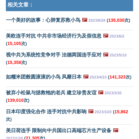
相关文章：
一个美好的故事：心肺复苏救小鸟
🖼️
(
135,030
次)
2023/6/28
美欧连手对抗 中共非市场经济行为及假信息
🖼️
2023/6/2
(
15,105
次)
视中共为系统性竞争对手 法德两国连手应对
🖼️
2023/5/10
(
15,358
次)
如糯米团般圆滚滚的小鸟 风靡日本
🖼️
(
141,323
次)
2023/4/10
被弃小松鼠与拯救牠的老兵 建立珍贵友谊
🖼️
2023/3/30
(
139,010
次)
日本印度强化合作 连手对抗中共影响
🖼️
(
15,862
2023/3/20
次)
美日荷连手 限制向中共国出口高端芯片生产设备
🖼️
(
21,305
次)
2023/1/28