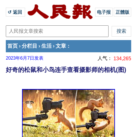
↺ 返回 
电子报
正體版
首页
分栏目
生活
文章
›
›
›
：
2023年6月7日
发表
人气：
134,265
好奇的松鼠和小鸟连手查看摄影师的相机(图)