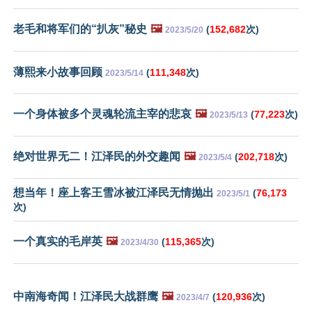
老毛和将军们的“扒灰”秘史
🖼️
(
152,682
次)
2023/5/20
薄熙来小故事回顾
(
111,348
次)
2023/5/14
一个身体被多个灵魂轮流主宰的悲哀
🖼️
(
77,223
次)
2023/5/13
绝对世界无二！江泽民的外交趣闻
🖼️
(
202,718
次)
2023/5/4
想当年！座上客王雪冰被江泽民无情抛出
(
76,173
2023/5/1
次)
一个真实的毛岸英
🖼️
(
115,365
次)
2023/4/30
中南海奇闻！江泽民大战群鹰
🖼️
(
120,936
次)
2023/4/7