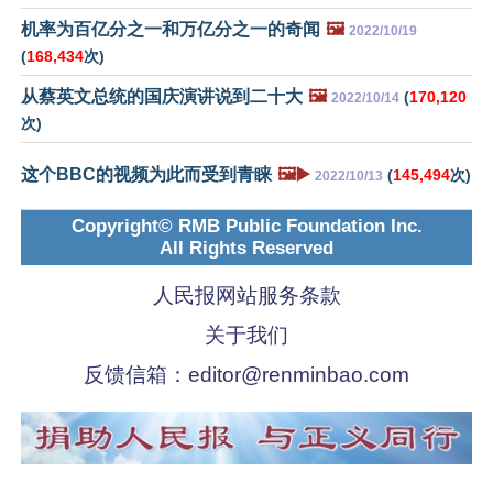
机率为百亿分之一和万亿分之一的奇闻
🖼️
2022/10/19
(
168,434
次)
从蔡英文总统的国庆演讲说到二十大
🖼️
(
170,120
2022/10/14
次)
这个BBC的视频为此而受到青睐
🖼️▶️
(
145,494
次)
2022/10/13
Copyright© RMB Public Foundation Inc.
All Rights Reserved
人民报网站服务条款
关于我们
反馈信箱：
editor@renminbao.com