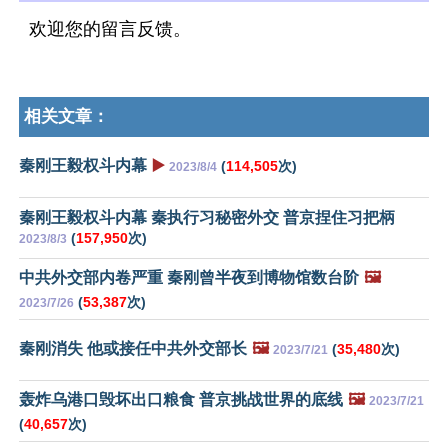
欢迎您的留言反馈。
相关文章：
秦刚王毅权斗内幕
▶️
(
114,505
次)
2023/8/4
秦刚王毅权斗内幕 秦执行习秘密外交 普京捏住习把柄
(
157,950
次)
2023/8/3
中共外交部内卷严重 秦刚曾半夜到博物馆数台阶
🖼️
(
53,387
次)
2023/7/26
秦刚消失 他或接任中共外交部长
🖼️
(
35,480
次)
2023/7/21
轰炸乌港口毁坏出口粮食 普京挑战世界的底线
🖼️
2023/7/21
(
40,657
次)