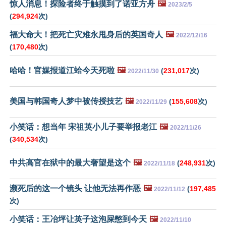
惊人消息！探险者终于触摸到了诺亚方舟
🖼️
2023/2/5
(
294,924
次)
福大命大！把死亡灾难永甩身后的英国奇人
🖼️
2022/12/16
(
170,480
次)
哈哈！官媒报道江蛤今天死啦
🖼️
(
231,017
次)
2022/11/30
美国与韩国奇人梦中被传授技艺
🖼️
(
155,608
次)
2022/11/29
小笑话：想当年 宋祖英小儿子要举报老江
🖼️
2022/11/26
(
340,534
次)
中共高官在狱中的最大奢望是这个
🖼️
(
248,931
次)
2022/11/18
濒死后的这一个镜头 让他无法再作恶
🖼️
(
197,485
2022/11/12
次)
小笑话：王冶坪让英子这泡屎憋到今天
🖼️
2022/11/10