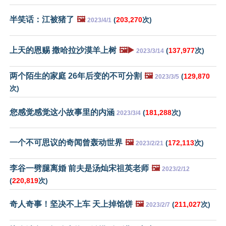
半笑话：江被猪了
🖼️
(
203,270
次)
2023/4/1
上天的恩赐 撒哈拉沙漠羊上树
🖼️▶️
(
137,977
次)
2023/3/14
两个陌生的家庭 26年后变的不可分割
🖼️
(
129,870
2023/3/5
次)
您感觉感觉这小故事里的内涵
(
181,288
次)
2023/3/4
一个不可思议的奇闻曾轰动世界
🖼️
(
172,113
次)
2023/2/21
李谷一劈腿离婚 前夫是汤灿宋祖英老师
🖼️
2023/2/12
(
220,819
次)
奇人奇事！坚决不上车 天上掉馅饼
🖼️
(
211,027
次)
2023/2/7