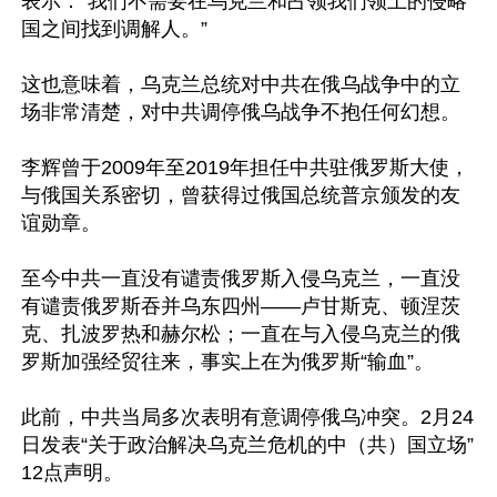
表示：“我们不需要在乌克兰和占领我们领土的侵略
国之间找到调解人。”

这也意味着，乌克兰总统对中共在俄乌战争中的立
场非常清楚，对中共调停俄乌战争不抱任何幻想。

李辉曾于2009年至2019年担任中共驻俄罗斯大使，
与俄国关系密切，曾获得过俄国总统普京颁发的友
谊勋章。

至今中共一直没有谴责俄罗斯入侵乌克兰，一直没
有谴责俄罗斯吞并乌东四州——卢甘斯克、顿涅茨
克、扎波罗热和赫尔松；一直在与入侵乌克兰的俄
罗斯加强经贸往来，事实上在为俄罗斯“输血”。

此前，中共当局多次表明有意调停俄乌冲突。2月24
日发表“关于政治解决乌克兰危机的中（共）国立场”
12点声明。
