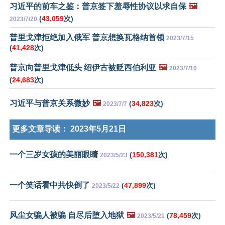
习近平的前车之鉴：普京签下羞辱性协议以求自保
🖼️
(
43,059
次)
2023/7/20
普里戈津拒绝加入俄军 普京想换瓦格纳首领
2023/7/15
(
41,428
次)
普京向普里戈津低头 绍伊古被贬西伯利亚
🖼️
2023/7/10
(
24,683
次)
习近平与普京关系微妙
🖼️
(
34,823
次)
2023/7/7
更多文章导读：
2023年5月21日
一个三岁女孩的美丽眼睛
(
150,381
次)
2023/5/23
一个笑话看中共快倒了
(
47,899
次)
2023/5/22
风尘女骗人被骗 自尽后堕入地狱
🖼️
(
78,459
次)
2023/5/21