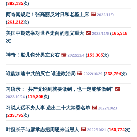
(
382,135
次)
两奇闻规定！张高丽反对只和老婆上床
🖼️
2022/11/9
(
261,212
次)
美国中期选举对世界走向的意义重大
🖼️
(
165,318
2022/11/6
次)
神奇！胎儿也分男左女右
🖼️
(
153,365
次)
2022/11/4
谁能加速中共的灭亡 谁进政治局
🖼️
(
238,794
次)
2022/10/29
习语录：“共产党说到就要做到，也一定能够做到”
🖼️
(
119,805
次)
2022/10/24
习说人话不办人事 造出二十大常委名单
🖼️
2022/10/23
(
233,795
次)
叶挺长子与廖承志把周恩来当恩人
🖼️
(
160,774
次)
2022/10/21