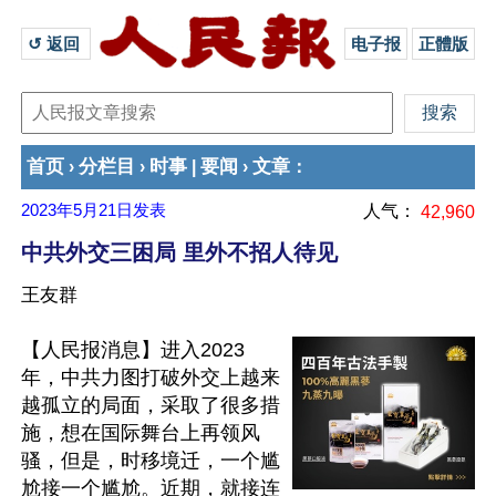
↺ 返回 
电子报
正體版
首页
分栏目
时事
要闻
文章
›
›
|
›
：
2023年5月21日
发表
人气：
42,960
中共外交三困局 里外不招人待见
王友群
【人民报消息】进入2023
年，中共力图打破外交上越来
越孤立的局面，采取了很多措
施，想在国际舞台上再领风
骚，但是，时移境迁，一个尴
尬接一个尴尬。近期，就接连