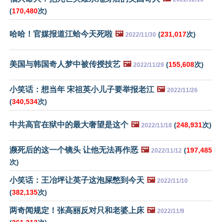
(
170,480
次)
哈哈！官媒报道江蛤今天死啦
🖼️
(
231,017
次)
2022/11/30
美国与韩国奇人梦中被传授技艺
🖼️
(
155,608
次)
2022/11/29
小笑话：想当年 宋祖英小儿子要举报老江
🖼️
2022/11/26
(
340,534
次)
中共高官在狱中的最大奢望是这个
🖼️
(
248,931
次)
2022/11/18
濒死后的这一个镜头 让他无法再作恶
🖼️
(
197,485
2022/11/12
次)
小笑话：王冶坪让英子这泡屎憋到今天
🖼️
2022/11/10
(
382,135
次)
两奇闻规定！张高丽反对只和老婆上床
🖼️
2022/11/9