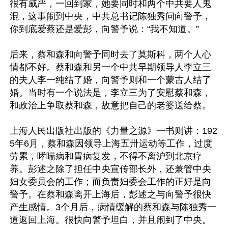
很有威严，一回到家，她要同时和两个中共要人鬼
混，这事闹到中央，中共总书记陈独秀问向警予，
你到底爱蔡还是爱彭，向警予说：“我不知道。”

后来，蔡和森和向警予同时去了莫斯科，两个人心
情都不好。蔡和森和另一个中共早期领导人李立三
的夫人李一纯结了婚，向警予则和一个蒙古人结了
婚。当时有一个说法是，李立三为了安慰蔡和森，
和政治上争取蔡和森，故意把自己的老婆送给蔡。

上海人民出版社出版的《力量之源》一书则讲：192
5年6月，蔡和森因领导上海五卅运动等工作，过度
劳累，哮喘病和胃病复发，不得不离沪到北京疗
养。彭述之除了担任中央宣传部长外，还兼管中央
妇女委员会的工作；而负责妇委会工作的正好是向
警予。在蔡和森离开上海后，彭述之与向警予很快
产生感情。3个月后，病情缓解的蔡和森与陈独秀一
道返回上海。很快向警予坦白，并且闹到了中央。
