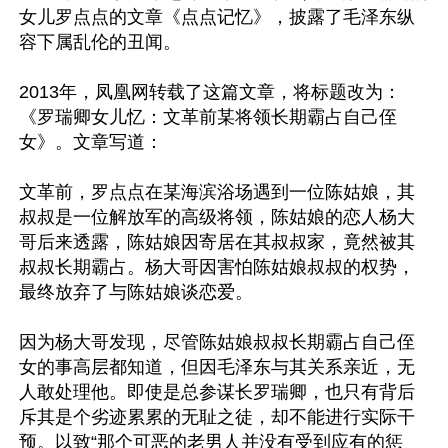
女儿罗点点的文章《点点记忆》，披露了毛泽东纵
容下属乱伦的丑闻。

2013年，凤凰网转载了这篇文章，将标题改为：
《罗瑞卿女儿忆：文革前某将领长期霸占自己侄
女》。文章写道：

文革前，罗点点在某海滨浴场遇到一位陈姑娘，其
叔叔是一位解放军的高级将领，陈姑娘的恋人杨大
哥后来透露，陈姑娘因寄居在其叔叔家，竟然被其
叔叔长期霸占。杨大哥因害怕陈姑娘叔叔的权势，
最终放弃了与陈姑娘谈恋爱。

因为杨大哥发现，尽管陈姑娘叔叔长期霸占自己侄
女的事高层都知道，但因毛泽东与其关系亲近，无
人敢处理他。即使是总参谋长罗瑞卿，也只有背后
斥其是个劣迹累累的无耻之徒，却不能进行实际干
预。以致“那个可恶的老男人并没有受到应有的惩