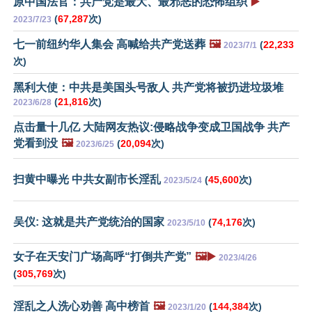
原中国法官：共产党是最大、最邪恶的恐怖组织
▶️
(
67,287
次)
2023/7/23
七一前纽约华人集会 高喊给共产党送葬
🖼️
(
22,233
2023/7/1
次)
黑利大使：中共是美国头号敌人 共产党将被扔进垃圾堆
(
21,816
次)
2023/6/28
点击量十几亿 大陆网友热议:侵略战争变成卫国战争 共产
党看到没
🖼️
(
20,094
次)
2023/6/25
扫黄中曝光 中共女副市长淫乱
(
45,600
次)
2023/5/24
吴仪: 这就是共产党统治的国家
(
74,176
次)
2023/5/10
女子在天安门广场高呼“打倒共产党”
🖼️▶️
2023/4/26
(
305,769
次)
淫乱之人洗心劝善 高中榜首
🖼️
(
144,384
次)
2023/1/20