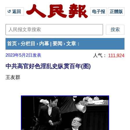
↺ 返回 
电子报
正體版
首页
分栏目
内幕
要闻
文章
›
›
|
›
：
2023年5月2日
发表
人气：
111,924
中共高官好色淫乱史纵贯百年(图)
王友群