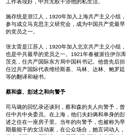
工作表现好，中共无权干涉他的私生活。

施存统是浙江人，1920年加入上海共产主义小组，
参与成立马克思主义研究会，成为中国共产党最早
的党员之一。

张太雷是江苏人，1920年加入北京共产主义小组，
也是中共最早的党员之一。1921年春被派往伊尔库
茨克，任共产国际东方局中国科书记。他曾先后担
任过共产国际代表维经斯基、马林、达林、鲍罗廷
等的翻译和秘书。

蔡和森、彭述之和向警予
司马璐的回忆录还谈到，蔡和森的夫人向警予，曾
任中共中央委员。在上海，他们夫妇俩和单身的彭
述之住在一座房子里。当年的向警予，也被称为早
期最能干的女活动家，在公众场合，她言词动人，