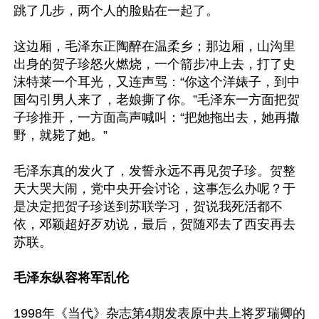
跳了几步，两个人的脸贴在一起了。

这边厢，毛泽东正陶醉在温柔乡；那边厢，山沟里
出身的贺子珍怒火燃烧，一个箭步冲上去，打了史
沫特莱一个耳光，又连声骂：“你这个洋婊子，到中
国勾引男人来了，老娘撕了你。”毛泽东一方面把贺
子珍推开，一方面高声喊叫：“把她拖出去，她再撒
野，就毙了她。”

毛泽东真的发火了，发誓永远不再见贺子珍。贺整
天大哭大闹，党中央开会讨论，这事怎么办呢？于
是决定把贺子珍送到苏联学习，贺说我死活都不
依，邓颖超好歹劝说，最后，贺随邓去了西安再去
苏联。

毛泽东纵容将军乱伦
1998年《当代》杂志第4期发表原中共上将罗瑞卿的