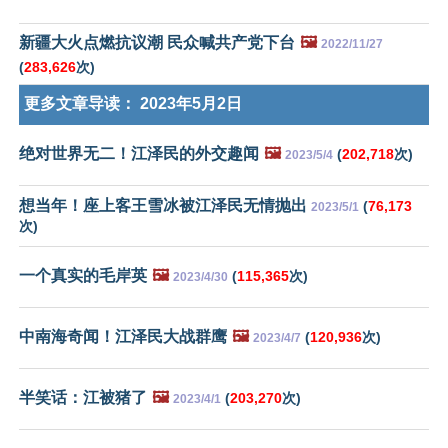
新疆大火点燃抗议潮 民众喊共产党下台
🖼️
2022/11/27
(
283,626
次)
更多文章导读：
2023年5月2日
绝对世界无二！江泽民的外交趣闻
🖼️
(
202,718
次)
2023/5/4
想当年！座上客王雪冰被江泽民无情抛出
(
76,173
2023/5/1
次)
一个真实的毛岸英
🖼️
(
115,365
次)
2023/4/30
中南海奇闻！江泽民大战群鹰
🖼️
(
120,936
次)
2023/4/7
半笑话：江被猪了
🖼️
(
203,270
次)
2023/4/1