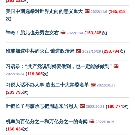
(
261,212
次)
美国中期选举对世界走向的意义重大
🖼️
(
165,318
2022/11/6
次)
神奇！胎儿也分男左女右
🖼️
(
153,365
次)
2022/11/4
谁能加速中共的灭亡 谁进政治局
🖼️
(
238,794
次)
2022/10/29
习语录：“共产党说到就要做到，也一定能够做到”
🖼️
(
119,805
次)
2022/10/24
习说人话不办人事 造出二十大常委名单
🖼️
2022/10/23
(
233,795
次)
叶挺长子与廖承志把周恩来当恩人
🖼️
(
160,774
次)
2022/10/21
机率为百亿分之一和万亿分之一的奇闻
🖼️
2022/10/19
(
168,434
次)