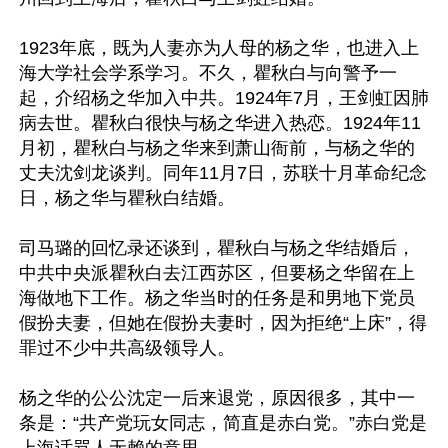
1923年底，既为人妻亦为人母的杨之华，也进入上
海大学社会学系学习。不久，瞿秋白与向警予一
起，介绍杨之华加入中共。1924年7月，王剑虹因肺
病去世。瞿秋白很快与杨之华进入热恋。1924年11
月初，瞿秋白与杨之华来到萧山衙前，与杨之华的
丈夫沈剑龙谈判。同年11月7日，苏联十月革命纪念
日，杨之华与瞿秋白结婚。

司马璐的回忆录还谈到，瞿秋白与杨之华结婚后，
中共中央派瞿秋白去江西苏区，但要杨之华留在上
海做地下工作。杨之华当时的任务是和男地下党员
假扮夫妻，但她在假扮夫妻时，因为拒绝“上床”，得
罪过不少中共高级领导人。

杨之华的公公沈定一后来退党，原因很多，其中一
条是：“共产党玩女同志，简直是赤白党。”赤白党是