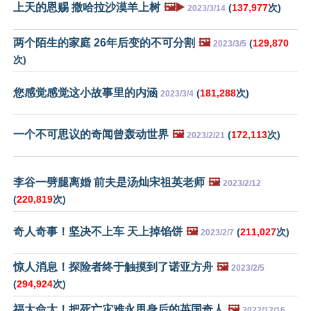
上天的恩赐 撒哈拉沙漠羊上树
🖼️▶️
(
137,977
次)
2023/3/14
两个陌生的家庭 26年后变的不可分割
🖼️
(
129,870
2023/3/5
次)
您感觉感觉这小故事里的内涵
(
181,288
次)
2023/3/4
一个不可思议的奇闻曾轰动世界
🖼️
(
172,113
次)
2023/2/21
李谷一劈腿离婚 前夫是汤灿宋祖英老师
🖼️
2023/2/12
(
220,819
次)
奇人奇事！坚决不上车 天上掉馅饼
🖼️
(
211,027
次)
2023/2/7
惊人消息！探险者终于触摸到了诺亚方舟
🖼️
2023/2/5
(
294,924
次)
福大命大！把死亡灾难永甩身后的英国奇人
🖼️
2022/12/16