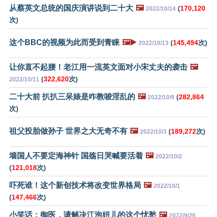
从蔡英文总统的国庆演讲说到二十大
🖼️
(
170,120
2022/10/14
次)
这个BBC的视频为此而受到青睐
🖼️▶️
(
145,494
次)
2022/10/13
让你直不起腰！老江用一流英文面对小宋丈夫的袭击
🖼️
(
322,620
次)
2022/10/11
二十大前 扒扒三呆婊是咋教唆淫乱的
🖼️
(
282,864
2022/10/9
次)
祖父投胎做孙子 世界之大无奇不有
🖼️
(
189,272
次)
2022/10/3
墙国人不要定海神针 国殇日哭喊要活着
🖼️
2022/10/2
(
121,018
次)
吓死谁！这个新创技术将改变世界格局
🖼️
2022/10/1
(
147,466
次)
小笑话：御医，请解决江泡妞儿的这个忧愁
🖼️
2022/9/26