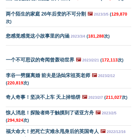
两个陌生的家庭 26年后变的不可分割
🖼️
(
129,870
2023/3/5
次)
您感觉感觉这小故事里的内涵
(
181,288
次)
2023/3/4
一个不可思议的奇闻曾轰动世界
🖼️
(
172,113
次)
2023/2/21
李谷一劈腿离婚 前夫是汤灿宋祖英老师
🖼️
2023/2/12
(
220,819
次)
奇人奇事！坚决不上车 天上掉馅饼
🖼️
(
211,027
次)
2023/2/7
惊人消息！探险者终于触摸到了诺亚方舟
🖼️
2023/2/5
(
294,924
次)
福大命大！把死亡灾难永甩身后的英国奇人
🖼️
2022/12/16