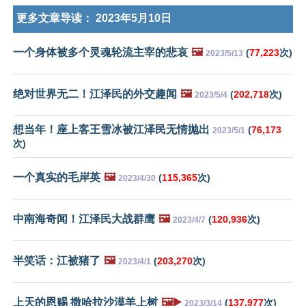
更多文章导读：
2023年5月10日
一个身体被多个灵魂轮流主宰的悲哀
🖼️
(
77,223
次)
2023/5/13
绝对世界无二！江泽民的外交趣闻
🖼️
(
202,718
次)
2023/5/4
想当年！座上客王雪冰被江泽民无情抛出
(
76,173
2023/5/1
次)
一个真实的毛岸英
🖼️
(
115,365
次)
2023/4/30
中南海奇闻！江泽民大战群鹰
🖼️
(
120,936
次)
2023/4/7
半笑话：江被猪了
🖼️
(
203,270
次)
2023/4/1
上天的恩赐 撒哈拉沙漠羊上树
🖼️▶️
(
137,977
次)
2023/3/14