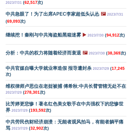
(
62,517
次)
2023/7/31
中共急眼了！为了出席APEC李家超低头认怂
🖼️
2023/7/31
(
69,093
次)
继续挖！秦刚与中共海盗船黑箱迷雾
▶️
(
94,912
次)
2023/7/30
分析：中共的权力将随着经济而衰退
🖼️
(
38,369
次)
2023/7/30
中共官媒自曝大学就业率造假 报导遭封杀
(
17,245
2023/7/29
次)
维权律师卢思位在老挝被捕 傅希秋:中共长臂管辖无处不在
(
278,301
次)
2023/7/29
比芳婷更悲惨！著名红色美女歌手在中共强权下的悲惨世
界
(
193,592
次)
2023/7/29
中共劳民伤财经济崩溃：无能者观风拍马，有能者躺平痛
骂
(
32,902
次)
2023/7/29