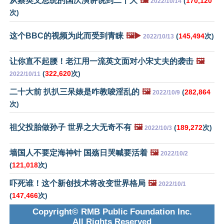
从蔡英文总统的国庆演讲说到二十大
🖼️
(
170,120
2022/10/14
次)
这个BBC的视频为此而受到青睐
🖼️▶️
(
145,494
次)
2022/10/13
让你直不起腰！老江用一流英文面对小宋丈夫的袭击
🖼️
(
322,620
次)
2022/10/11
二十大前 扒扒三呆婊是咋教唆淫乱的
🖼️
(
282,864
2022/10/9
次)
祖父投胎做孙子 世界之大无奇不有
🖼️
(
189,272
次)
2022/10/3
墙国人不要定海神针 国殇日哭喊要活着
🖼️
2022/10/2
(
121,018
次)
吓死谁！这个新创技术将改变世界格局
🖼️
2022/10/1
(
147,466
次)
Copyright© RMB Public Foundation Inc.
All Rights Reserved