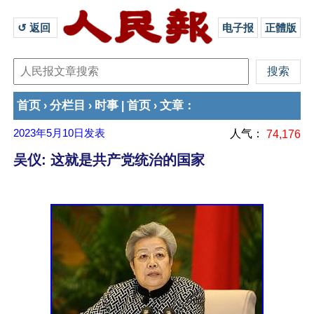
↺ 返回 
电子报
正體版
首页
分栏目
时事
首页
文章
›
›
|
›
：
2023年5月10日
发表
人气：
74,176
吴仪: 这就是共产党统治的国家