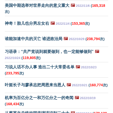
美国中期选举对世界走向的意义重大
🖼️
(
165,318
2022/11/6
次)
神奇！胎儿也分男左女右
🖼️
(
153,365
次)
2022/11/4
谁能加速中共的灭亡 谁进政治局
🖼️
(
238,794
次)
2022/10/29
习语录：“共产党说到就要做到，也一定能够做到”
🖼️
(
119,805
次)
2022/10/24
习说人话不办人事 造出二十大常委名单
🖼️
2022/10/23
(
233,795
次)
叶挺长子与廖承志把周恩来当恩人
🖼️
(
160,774
次)
2022/10/21
机率为百亿分之一和万亿分之一的奇闻
🖼️
2022/10/19
(
168,434
次)