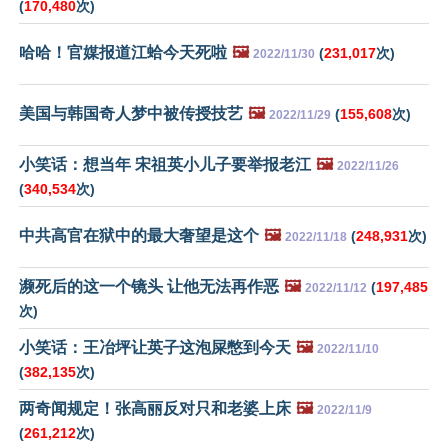
(
170,480
次)
哈哈！官媒报道江蛤今天死啦
🖼️
(
231,017
次)
2022/11/30
美国与韩国奇人梦中被传授技艺
🖼️
(
155,608
次)
2022/11/29
小笑话：想当年 宋祖英小儿子要举报老江
🖼️
2022/11/26
(
340,534
次)
中共高官在狱中的最大奢望是这个
🖼️
(
248,931
次)
2022/11/18
濒死后的这一个镜头 让他无法再作恶
🖼️
(
197,485
2022/11/12
次)
小笑话：王冶坪让英子这泡屎憋到今天
🖼️
2022/11/10
(
382,135
次)
两奇闻规定！张高丽反对只和老婆上床
🖼️
2022/11/9
(
261,212
次)