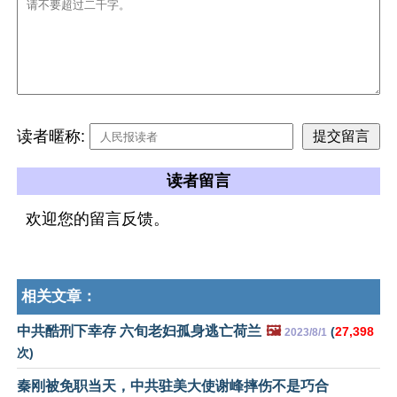
读者暱称:
读者留言
欢迎您的留言反馈。
相关文章：
中共酷刑下幸存 六旬老妇孤身逃亡荷兰
🖼️
(
27,398
2023/8/1
次)
秦刚被免职当天，中共驻美大使谢峰摔伤不是巧合