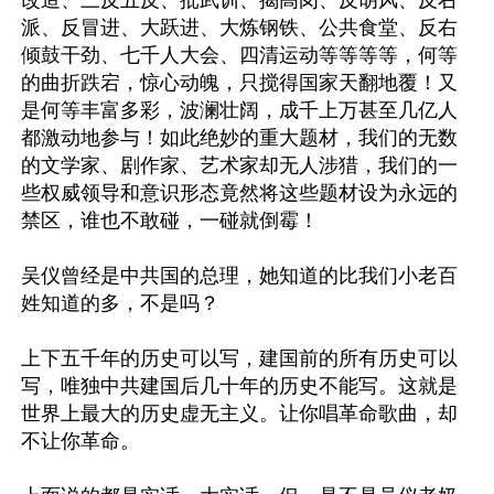
改造、三反五反、批武训、揭高岗、反胡风、反右
派、反冒进、大跃进、大炼钢铁、公共食堂、反右
倾鼓干劲、七千人大会、四清运动等等等等，何等
的曲折跌宕，惊心动魄，只搅得国家天翻地覆！又
是何等丰富多彩，波澜壮阔，成千上万甚至几亿人
都激动地参与！如此绝妙的重大题材，我们的无数
的文学家、剧作家、艺术家却无人涉猎，我们的一
些权威领导和意识形态竟然将这些题材设为永远的
禁区，谁也不敢碰，一碰就倒霉！

吴仪曾经是中共国的总理，她知道的比我们小老百
姓知道的多，不是吗？

上下五千年的历史可以写，建国前的所有历史可以
写，唯独中共建国后几十年的历史不能写。这就是
世界上最大的历史虚无主义。让你唱革命歌曲，却
不让你革命。
