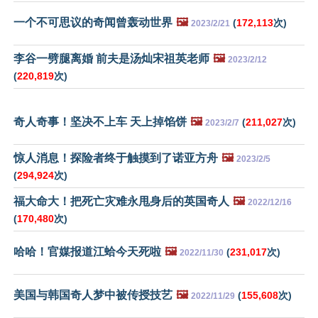
一个不可思议的奇闻曾轰动世界
🖼️
(
172,113
次)
2023/2/21
李谷一劈腿离婚 前夫是汤灿宋祖英老师
🖼️
2023/2/12
(
220,819
次)
奇人奇事！坚决不上车 天上掉馅饼
🖼️
(
211,027
次)
2023/2/7
惊人消息！探险者终于触摸到了诺亚方舟
🖼️
2023/2/5
(
294,924
次)
福大命大！把死亡灾难永甩身后的英国奇人
🖼️
2022/12/16
(
170,480
次)
哈哈！官媒报道江蛤今天死啦
🖼️
(
231,017
次)
2022/11/30
美国与韩国奇人梦中被传授技艺
🖼️
(
155,608
次)
2022/11/29