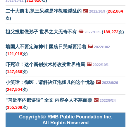
(
322,620
次)
2022/10/11
二十大前 扒扒三呆婊是咋教唆淫乱的
🖼️
(
282,864
2022/10/9
次)
祖父投胎做孙子 世界之大无奇不有
🖼️
(
189,272
次)
2022/10/3
墙国人不要定海神针 国殇日哭喊要活着
🖼️
2022/10/2
(
121,018
次)
吓死谁！这个新创技术将改变世界格局
🖼️
2022/10/1
(
147,466
次)
小笑话：御医，请解决江泡妞儿的这个忧愁
🖼️
2022/9/26
(
267,504
次)
“习近平内部讲话” 全文 内容令人不寒而栗
🖼️
2022/9/24
(
355,308
次)
Copyright© RMB Public Foundation Inc.
All Rights Reserved