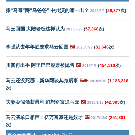
捧“马哥”踩“马爸爸” 中共演的哪一出？
(
29,377
次)
2023/6/2
马云回国 大陆老板这样认为
(
57,368
次)
2023/3/29
李强从去年年底要求马云回国
🖼️
(
81,646
次)
2023/3/27
川普再出手 阿里巴巴股票被抛售
🖼️
(
454,110
次)
2019/4/3
马云还没死哪，新华网谈其身后事
🖼️▶️
(
1,183,316
2018/9/30
次)
夫妻卖假酒获暴利 幻想财富追马云
🖼️
(
42,985
次)
2018/1/18
马云演单口相声：亿万富豪还是奴才
🖼️
(
251,301
2017/12/9
次)