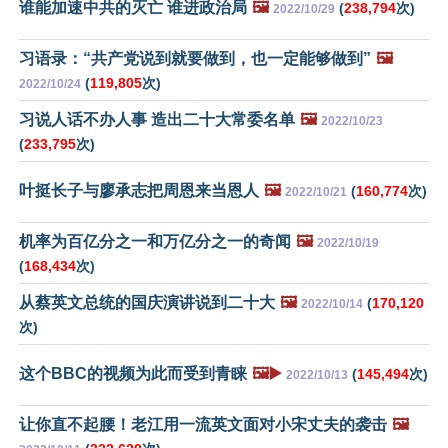
谁能加速中共的灭亡 谁进政治局
🖼️
(
238,794
次)
2022/10/29
习语录：“共产党说到就要做到，也一定能够做到”
🖼️
(
119,805
次)
2022/10/24
习说人话不办人事 造出二十大常委名单
🖼️
2022/10/23
(
233,795
次)
叶挺长子与廖承志把周恩来当恩人
🖼️
(
160,774
次)
2022/10/21
机率为百亿分之一和万亿分之一的奇闻
🖼️
2022/10/19
(
168,434
次)
从蔡英文总统的国庆演讲说到二十大
🖼️
(
170,120
2022/10/14
次)
这个BBC的视频为此而受到青睐
🖼️▶️
(
145,494
次)
2022/10/13
让你直不起腰！老江用一流英文面对小宋丈夫的袭击
🖼️