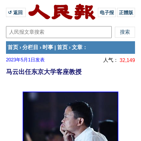
↺ 返回 
电子报
正體版
首页
分栏目
时事
首页
文章
›
›
|
›
：
2023年5月1日
发表
人气：
32,149
马云出任东京大学客座教授