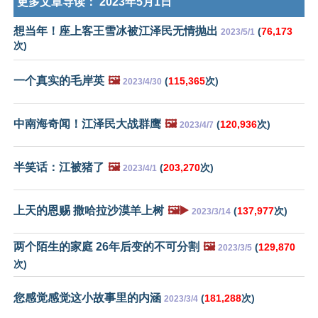
更多文章导读：
2023年5月1日
想当年！座上客王雪冰被江泽民无情抛出
(
76,173
2023/5/1
次)
一个真实的毛岸英
🖼️
(
115,365
次)
2023/4/30
中南海奇闻！江泽民大战群鹰
🖼️
(
120,936
次)
2023/4/7
半笑话：江被猪了
🖼️
(
203,270
次)
2023/4/1
上天的恩赐 撒哈拉沙漠羊上树
🖼️▶️
(
137,977
次)
2023/3/14
两个陌生的家庭 26年后变的不可分割
🖼️
(
129,870
2023/3/5
次)
您感觉感觉这小故事里的内涵
(
181,288
次)
2023/3/4