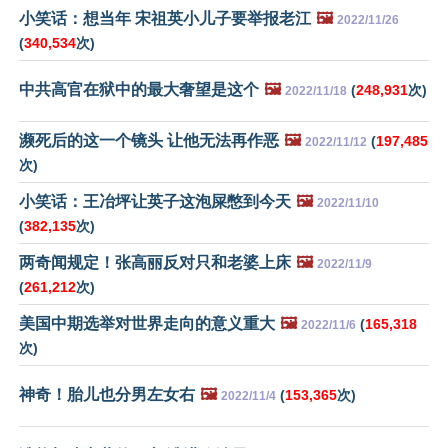
小笑话：想当年 宋祖英小儿子要举报老江
🖼️
2022/11/26
(
340,534
次)
中共高官在狱中的最大奢望是这个
🖼️
(
248,931
次)
2022/11/18
濒死后的这一个镜头 让他无法再作恶
🖼️
(
197,485
2022/11/12
次)
小笑话：王冶坪让英子这泡屎憋到今天
🖼️
2022/11/10
(
382,135
次)
两奇闻规定！张高丽反对只和老婆上床
🖼️
2022/11/9
(
261,212
次)
美国中期选举对世界走向的意义重大
🖼️
(
165,318
2022/11/6
次)
神奇！胎儿也分男左女右
🖼️
(
153,365
次)
2022/11/4