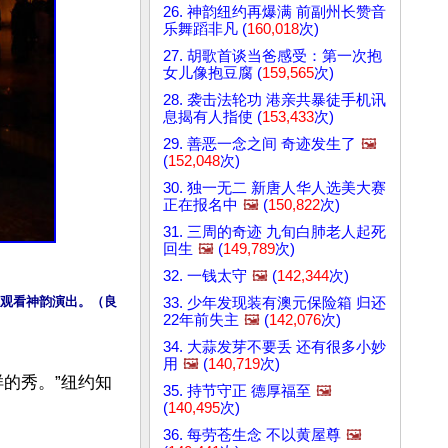
26. 神韵纽约再爆满 前副州长赞音
乐舞蹈非凡 (
160,018
次)
27. 胡歌首谈当爸感受：第一次抱
女儿像抱豆腐 (
159,565
次)
28. 袭击法轮功 港亲共暴徒手机讯
息揭有人指使 (
153,433
次)
29. 善恶一念之间 奇迹发生了
🖼️
(
152,048
次)
30. 独一无二 新唐人华人选美大赛
正在报名中
🖼️
(
150,822
次)
31. 三周的奇迹 九旬白肺老人起死
回生
🖼️
(
149,789
次)
32. 一钱太守
🖼️
(
142,344
次)
克剧院观看神韵演出。（良
33. 少年发现装有澳元保险箱 归还
22年前失主
🖼️
(
142,076
次)
34. 大蒜发芽不要丢 还有很多小妙
用
🖼️
(
140,719
次)
的秀。”纽约知
35. 持节守正 德厚福至
🖼️
(
140,495
次)
36. 每劳苍生念 不以黄屋尊
🖼️