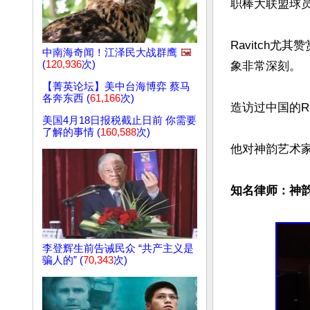
职棒大联盟球员
Ravitch
中南海奇闻！江泽民大战群鹰
🖼️
(
120,936
次)
象非常深刻。

【菁英论坛】美中台海博弈 蔡马
各奔东西 (
61,166
次)
造访过中国的R
美国4月18日报税截止日前 你需要
了解的事情 (
160,588
次)
他对神韵艺术家
知名律师：神
李登辉生前告诫民众 “共产主义是
骗人的” (
70,343
次)