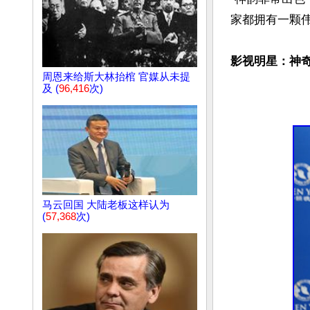
家都拥有一颗伟
影视明星：神
周恩来给斯大林抬棺 官媒从未提
及 (
96,416
次)
马云回国 大陆老板这样认为
(
57,368
次)