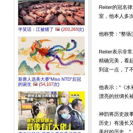
Reiter的
室，他本人多次观
半笑话：江被猪了
🖼️
(
203,269
次)
他称赞：“整场
Reiter表
精确完美，看
到这一点，了不
新唐人选美大赛“Miss NTD”后冠
的诞生
🖼️
(
54,107
次)
他表示：“《
漂亮的丝绸长袖
神韵将历史故事
历史）有漫长
美好的历史。”
