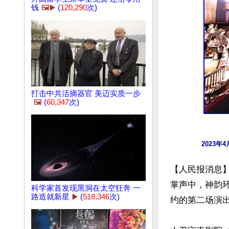
钱
🖼️▶️
(
120,290
次)
打击中共活摘器官 美迈实质一步
🖼️
(
60,347
次)
2023
【人民报消息】
掌声中，神韵
科学家首发现黑洞在太空狂奔 一
路造就新星
▶️
(
518,346
次)
约的第二场演出