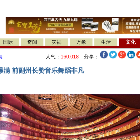
国际
奇闻
灾祸
万象
生活
文化
人气：
160,018
分享：
表
爆满 前副州长赞音乐舞蹈非凡