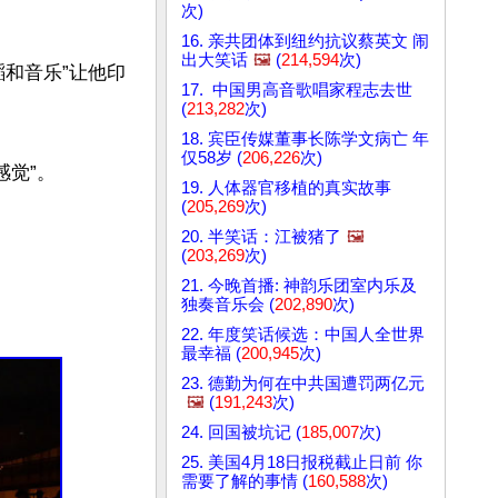
次)
16. 亲共团体到纽约抗议蔡英文 闹
出大笑话
🖼️
(
214,594
次)
蹈和音乐”让他印
17. 中国男高音歌唱家程志去世
(
213,282
次)
18. 宾臣传媒董事长陈学文病亡 年
仅58岁 (
206,226
次)
觉”。

19. 人体器官移植的真实故事
(
205,269
次)
20. 半笑话：江被猪了
🖼️
(
203,269
次)
21. 今晚首播: 神韵乐团室内乐及
独奏音乐会 (
202,890
次)
22. 年度笑话候选：中国人全世界
最幸福 (
200,945
次)
23. 德勤为何在中共国遭罚两亿元
🖼️
(
191,243
次)
24. 回国被坑记 (
185,007
次)
25. 美国4月18日报税截止日前 你
需要了解的事情 (
160,588
次)