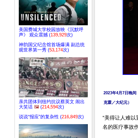
美国费城大学校园放映《沉默呼
声》 观众震撼 (
139,929
次)
神韵国父纪念馆首场爆满 副总统
观世界第一秀 (
53,174
次)
2023年4月7日晚间
亲共团体到纽约抗议蔡英文 闹出
克霖／大纪元）
大笑话
🖼️
(
214,594
次)
说说“报应”的复杂性 (
216,849
次)
“美得让人难
名的医疗事故伤害律