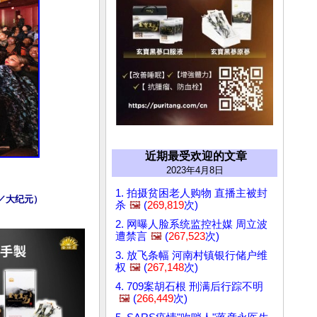
近期最受欢迎的文章
2023年4月8日
1. 拍摄贫困老人购物 直播主被封
／大纪元）
杀
🖼️
(
269,819
次)
2. 网曝人脸系统监控社媒 周立波
遭禁言
🖼️
(
267,523
次)
3. 放飞条幅 河南村镇银行储户维
权
🖼️
(
267,148
次)
4. 709案胡石根 刑满后行踪不明
🖼️
(
266,449
次)