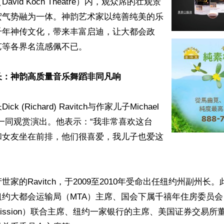
vid Koch Theatre）内，观众席的壮观景
宏气势融为一体。神韵艺术家以纯善纯美的乐
千年神传文化，带来丰富启迪，让大都会政
等各界名流感佩不已。

长：神韵高质量音乐舞蹈非同凡响
 (Richard) Ravitch与作家儿子Michael 
及孙辈一同观赏演出。他表示：“我非常喜欢这台
和女友坐在前排，他们很喜爱，我儿子也爱这
家的Ravitch，于2009至2010年受命出任纽约州副州长
大都会运输局（MTA）主席、国会下属千禧年住房委员会（Mill
Commission）联合主席、纽约一家银行的主席、美国证券交易