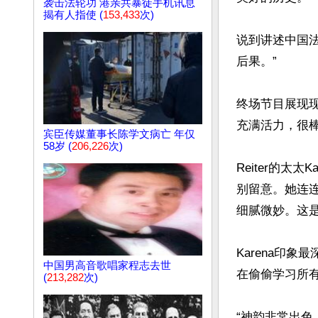
袭击法轮功 港亲共暴徒手机讯息
揭有人指使 (
153,433
次)
说到讲述中国
后果。”

终场节目展现现
充满活力，很棒！
宾臣传媒董事长陈学文病亡 年仅
58岁 (
206,226
次)
Reiter的
别留意。她连
细腻微妙。这是
Karena印
中国男高音歌唱家程志去世
在偷偷学习所有
(
213,282
次)
“神韵非常出