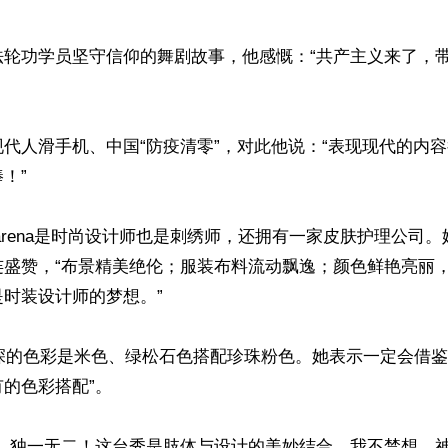
法轮功学员坚守信仰的舞剧故事，他感慨：“共产主义来了，
代人滑手机、中国“防疫清零”，对此他说：“表现现代的内容
”

太太Karena是时尚设计师也是刺绣师，还拥有一家皮肤护理公司
连盛赞，“布景精美绝伦；服装布料流动飘逸；颜色鲜艳亮丽
时装设计师的梦想。”

象最深的色彩是米色、绿松石色搭配珍珠粉色。她表示一定会借鉴
的色彩搭配”。

色，独一无二！这台秀是肢体与设计的美妙结合。我不禁想，