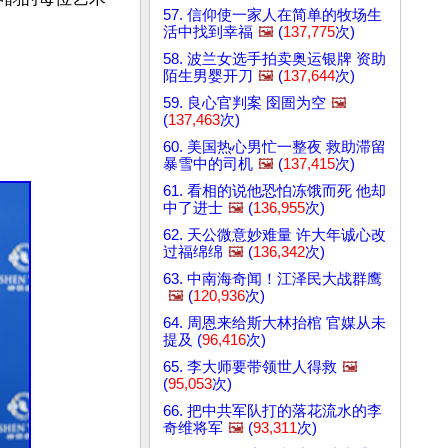
57. 信仰使一家人在简单的牧场生
活中找到幸福
🖼️
(
137,775
次)
58. 波兰女选手拍卖奥运银牌 资助
陌生男婴开刀
🖼️
(
137,644
次)
59. 良心官判案 囹圄为空
🖼️
(
137,463
次)
60. 美国热心男忙一整夜 救助滞留
暴雪中的司机
🖼️
(
137,415
次)
61. 看相的说他恐怕冻饿而死 他却
中了进士
🖼️
(
136,955
次)
62. 天公微意妙难量 许大年诚心改
过福绵绵
🖼️
(
136,342
次)
63. 中南海奇闻！江泽民大战群鹰
🖼️
(
120,936
次)
64. 周恩来给斯大林抬棺 官媒从未
提及 (
96,416
次)
65. 李大师要带领世人得救
🖼️
(
95,053
次)
66. 把中共军队打的落花流水的李
奇维将军
🖼️
(
93,311
次)