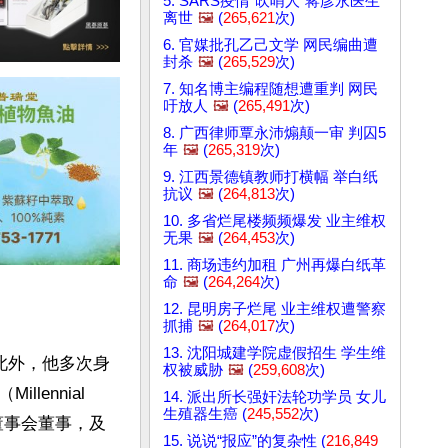
5. SARS疫情"吹哨人"蒋彦永医生
离世
🖼️
(
265,621
次)
6. 官媒批孔乙己文学 网民编曲遭
封杀
🖼️
(
265,529
次)
7. 知名博主编程随想遭重判 网民
吁放人
🖼️
(
265,491
次)
8. 广西律师覃永沛煽颠一审 判囚5
年
🖼️
(
265,319
次)
9. 江西景德镇教师打横幅 举白纸
抗议
🖼️
(
264,813
次)
10. 多省烂尾楼频频爆发 业主维权
无果
🖼️
(
264,453
次)
11. 商场违约加租 广州再爆白纸革
命
🖼️
(
264,264
次)
12. 昆明房子烂尾 业主维权遭警察
抓捕
🖼️
(
264,017
次)
13. 沈阳城建学院虚假招生 学生维
。此外，他多次身
权被威胁
🖼️
(
259,608
次)
ennial 
14. 派出所长强奸法轮功学员 女儿
生殖器生癌 (
245,552
次)
所董事会董事，及
15. 说说“报应”的复杂性 (
216,849