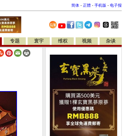
简体
-
正體
-
手机版
-
电子报
专题
寰宇
维权
视频
杂谈