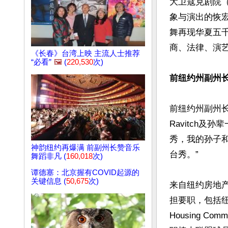
大卫寇克剧院（Da
象与演出的恢
舞再现华夏五
商、法律、演艺
《长春》台湾上映 主流人士推荐
“必看”
🖼️
(
220,530
次)
前纽约州副州
前纽约州副州长Dick
Ravitch
秀，我的孙子
神韵纽约再爆满 前副州长赞音乐
台秀。”

舞蹈非凡 (
160,018
次)
谭德塞：北京握有COVID起源的
关键信息 (
50,675
次)
来自纽约房地产世
担要职，包括纽约
Housing 