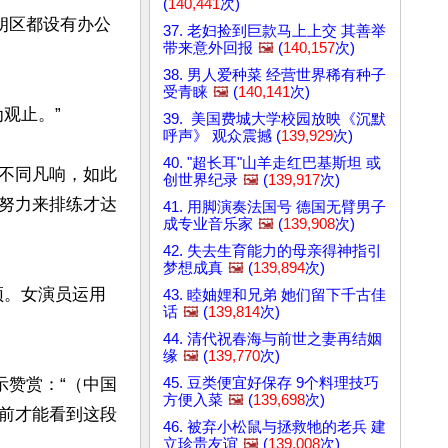
(
140,441
次)
布朗区都设有办公
37. 老妇捡到巨款马上上交 其善举
带来意外回报
🖼️
(
140,157
次)
38. 男人爱种菜 经营世界稀有种子
受青睐
🖼️
(
140,141
次)
止。”

39. 美国费城大学校园放映《沉默
呼声》 观众震撼 (
139,929
次)
40. "超长耳"山羊走红巴基斯坦 或
度不同凡响，如此
创世界纪录
🖼️
(
139,917
次)
努力来排练才达
41. 用脚演奏法国号 德国无臂男子
成专业音乐家
🖼️
(
139,908
次)
42. 失去生育能力的母亲得神指引
梦想成真
🖼️
(
139,894
次)
颂。女演员运用
43. 睦妯娌和兄弟 她们留下千古佳
话
🖼️
(
139,814
次)
44. 清代祝春海与前世之妻再结姻
缘
🖼️
(
139,770
次)
45. 豆类便宜好保存 9个料理技巧
示赞赏：“（中国
方便入菜
🖼️
(
139,698
次)
前才能看到这段
46. 被弃小松鼠与拯救牠的老兵 建
立珍贵友谊
🖼️
(
139,008
次)