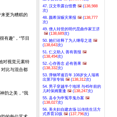
47. 汉文帝露台惜费
🖼️
(
138,988
次)
带来更为糟糕的
48. 颜希深赈灾果报
🖼️
(
138,777
次)
49. 僧人转世的明代昆曲作家王济
🖼️
(
138,689
次)
很有趣”，“节目
50. 她们诠释了为人继母之道
🖼️
(
138,643
次)
51. 仁义助人 善有善报
🖼️
(
138,494
次)
。她对视觉元素特
52. 心存善念 必有善果
🖼️
(
138,332
次)
，对比与混合都
53. 弹钢琴逾百年 108岁女人瑞将
出第7张专辑
🖼️
(
138,312
次)
54. 男子穿越半个地球 与45年前的
儿时保姆重逢
🖼️
(
138,247
次)
神韵之美，“我
55. 县令为申冤亭鬼办案
🖼️
(
138,027
次)
56. 美夫妇自建农场 以传统生活方
式养育10孩
🖼️
(
137,796
次)
神韵的每位艺术