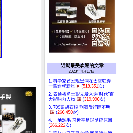
近期最受欢迎的文章
2023年4月17日
1. 科学家首发现黑洞在太空狂奔
一路造就新星
▶️
(
518,351
次)
2. 四通桥勇士彭立发入选"时代"百
大影响力人物
🖼️
(
319,998
次)
3. 709案胡石根 刑满后行踪不明
🖼️
(
266,450
次)
4. 一地鸡毛 习近平足球梦碎原因
(
266,222
次)