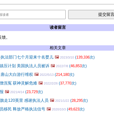
读者留言
反馈。
相关文章
美执法部门七个月迎来十名婴儿
🖼️
(
139,336
次)
2023/3/10
镇压计划 美国执法人员被诉
🖼️
(
46,853
次)
2022/7/8
 唐山大白游行维权
🖼️
(
214,180
次)
2022/5/13
僧洗冤 获神灵解危难
🖼️
(
37,770
次)
2022/2/26
报
🖼️
(
23,729
次)
2021/4/14
旗走120英里 感谢执法人员
🖼️
(
28,295
次)
2021/1/22
员移民 释放严格执法信号
🖼️
(
49,623
次)
2020/10/3