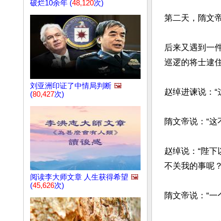
破烂10余年 (
48,120
次)
第二天，隋文
后来又遇到一
巡逻的将士逮
刘亚洲印证了中情局判断
🖼️
赵绰进谏说：“
(
80,427
次)
隋文帝说：“这
赵绰说：“陛
不关我的事呢？”
阅读李大师文章 人生获得希望
🖼️
(
45,626
次)
隋文帝说：“一