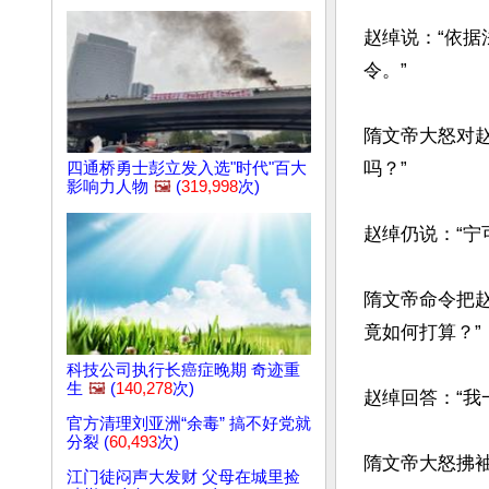
赵绰说：“依
令。”

隋文帝大怒对
吗？”

四通桥勇士彭立发入选"时代"百大
影响力人物
🖼️
(
319,998
次)
赵绰仍说：“宁
隋文帝命令把
竟如何打算？”

科技公司执行长癌症晚期 奇迹重
生
🖼️
(
140,278
次)
赵绰回答：“我
官方清理刘亚洲“余毒” 搞不好党就
分裂 (
60,493
次)
隋文帝大怒拂袖
江门徒闷声大发财 父母在城里捡