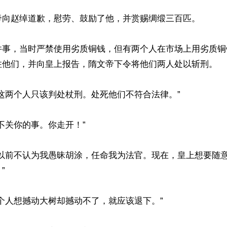
帝向赵绰道歉，慰劳、鼓励了他，并赏赐绸缎三百匹。

件事，当时严禁使用劣质铜钱，但有两个人在市场上用劣质铜
住他们，并向皇上报告，隋文帝下令将他们两人处以斩刑。

这两个人只该判处杖刑。处死他们不符合法律。”

不关你的事。你走开！”

下以前不认为我愚昧胡涂，任命我为法官。现在，皇上想要随


个人想撼动大树却撼动不了，就应该退下。”
