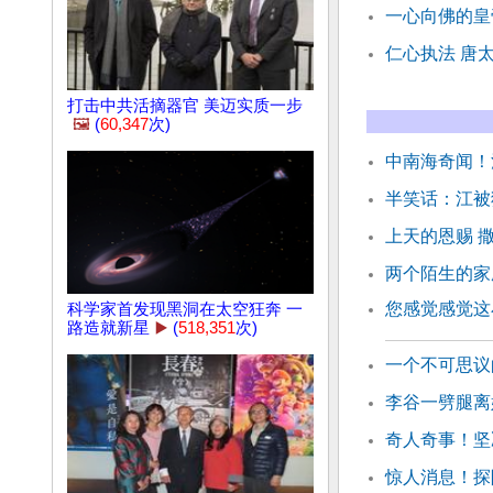
一心向佛的皇
仁心执法 唐
打击中共活摘器官 美迈实质一步
🖼️
(
60,347
次)
中南海奇闻！
半笑话：江被
上天的恩赐 
两个陌生的家
您感觉感觉这
科学家首发现黑洞在太空狂奔 一
路造就新星
▶️
(
518,351
次)
一个不可思议
李谷一劈腿离
奇人奇事！坚
惊人消息！探