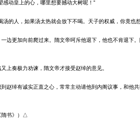
望感动皇上的心，哪里想要撼动大树呢！”

喝汤的人，如果汤太热就会放下不喝。天子的权威，你竟也想要
，一边更加向前爬过来。隋文帝呵斥他退下，他也不肯退下。
又上奏极力劝谏，隋文帝才接受赵绰的意见。

识到赵绰有诚实正直之心，常常主动请他到内阁议事，和他共
《隋书》）△
ww.renminbao.com/rmb/articles/2023/4/17/75935.html