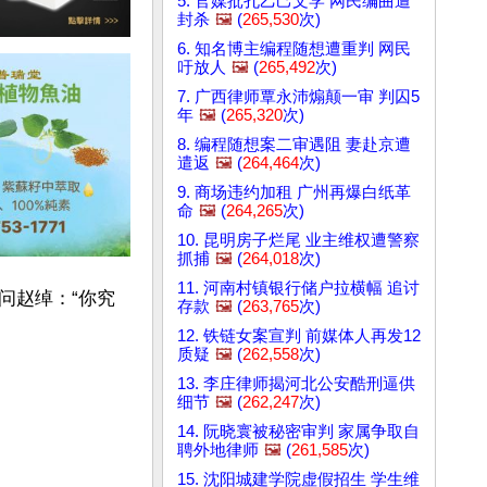
5. 官媒批孔乙己文学 网民编曲遭
封杀
🖼️
(
265,530
次)
6. 知名博主编程随想遭重判 网民
吁放人
🖼️
(
265,492
次)
7. 广西律师覃永沛煽颠一审 判囚5
年
🖼️
(
265,320
次)
8. 编程随想案二审遇阻 妻赴京遭
遣返
🖼️
(
264,464
次)
9. 商场违约加租 广州再爆白纸革
命
🖼️
(
264,265
次)
10. 昆明房子烂尾 业主维权遭警察
抓捕
🖼️
(
264,018
次)
11. 河南村镇银行储户拉横幅 追讨
问赵绰：“你究
存款
🖼️
(
263,765
次)
12. 铁链女案宣判 前媒体人再发12
质疑
🖼️
(
262,558
次)
13. 李庄律师揭河北公安酷刑逼供
细节
🖼️
(
262,247
次)
14. 阮晓寰被秘密审判 家属争取自
聘外地律师
🖼️
(
261,585
次)
15. 沈阳城建学院虚假招生 学生维