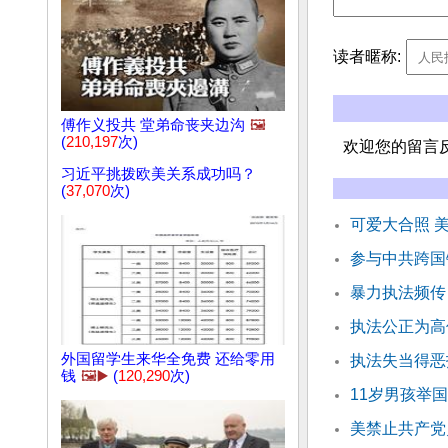
读者暱称:
傅作义投共 堂弟命丧夹边沟
🖼️
(
210,197
次)
欢迎您的留言
习近平挑拨欧美关系成功吗？
(
37,070
次)
可爱大合照 
参与中共跨国
暴力执法频传
执法公正为高
外国留学生来华全免费 还给零用
执法失当得恶
钱
🖼️▶️
(
120,290
次)
11岁男孩举国
美禁止共产党