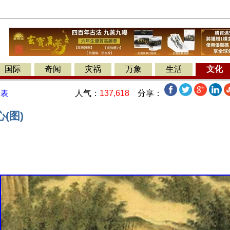
国际
奇闻
灾祸
万象
生活
文化
人气：
137,618
分享：
发表
(图)