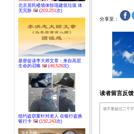
北京居民楼墙体惊现建筑垃圾 体
无完肤
🖼️
(
203,251
次)
分享至：
基督徒读李大师文章：来自高层
生命的召唤
🖼️
(
48,528
次)
读者留言反馈
纽约盗窃案针对老人 在银行盗换
银行卡
🖼️
(
192,243
次)