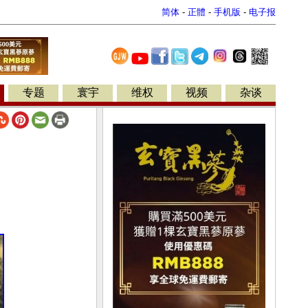
简体
-
正體
-
手机版
-
电子报
专题
寰宇
维权
视频
杂谈