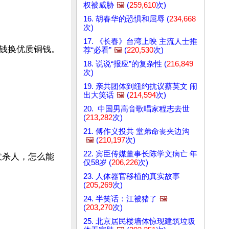
权被威胁
🖼️
(
259,610
次)
16. 胡春华的恐惧和屈辱 (
234,668
次)
17. 《长春》台湾上映 主流人士推
钱换优质铜钱。
荐“必看”
🖼️
(
220,530
次)
18. 说说“报应”的复杂性 (
216,849
次)
19. 亲共团体到纽约抗议蔡英文 闹
出大笑话
🖼️
(
214,594
次)
20. 中国男高音歌唱家程志去世
(
213,282
次)
21. 傅作义投共 堂弟命丧夹边沟
🖼️
(
210,197
次)
22. 宾臣传媒董事长陈学文病亡 年
意杀人，怎么能
仅58岁 (
206,226
次)
23. 人体器官移植的真实故事
(
205,269
次)
24. 半笑话：江被猪了
🖼️
(
203,270
次)
25. 北京居民楼墙体惊现建筑垃圾