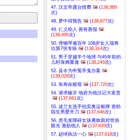
47. 汉文帝露台惜费
🖼️
(
138,989
次)
48. 梦中得预告
🖼️
(
138,877
次)
49. 仁义助人 善有善报
🖼️
(
138,495
次)
50. 弹钢琴逾百年 108岁女人瑞将
出第7张专辑
🖼️
(
138,314
次)
51. 男子穿越半个地球 与45年前的
儿时保姆重逢
🖼️
(
138,249
次)
52. 县令为申冤亭鬼办案
🖼️
(
138,028
次)
53. 朱寿命赎母
🖼️
(
137,720
次)
54. 请求赈灾 地府为他注记大富贵
🖼️
(
137,661
次)
55. 波兰女选手拍卖奥运银牌 资助
陌生男婴开刀
🖼️
(
137,646
次)
56. 患毛发障碍女孩勇敢面对世俗
眼光 激励他人
🖼️
(
137,639
次)
57. 赵绰执法一心
🖼️
(
137,618
次)