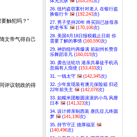
体无完肤
🖼️
(
203,251
次)
26. 纽约盗窃案针对老人 在银行盗
换银行卡
🖼️
(
192,243
次)
触犯吗？”

27. 男子坚持20年 终买回已故母亲
的老爷车
🖼️
(
170,106
次)
28. 美国4月18日报税截止日前 你
隋文帝气得自己
需要了解的事情 (
160,590
次)
29. 神韵纽约再爆满 前副州长赞音
乐舞蹈非凡 (
160,019
次)
30. 袭击法轮功 港亲共暴徒手机讯
息揭有人指使 (
153,433
次)
31. 一钱太守
🖼️
(
142,345
次)
32. 少年发现装有澳元保险箱 归还
同评议朝政的得
22年前失主
🖼️
(
142,078
次)
33. 如糯米团般圆滚滚的小鸟 风靡
日本
🖼️
(
141,323
次)
34. 设计师亲制西装 唐氏症儿终圆
梦
🖼️
(
141,190
次)
35. 持节守正 德厚福至
🖼️
(
140,496
次)