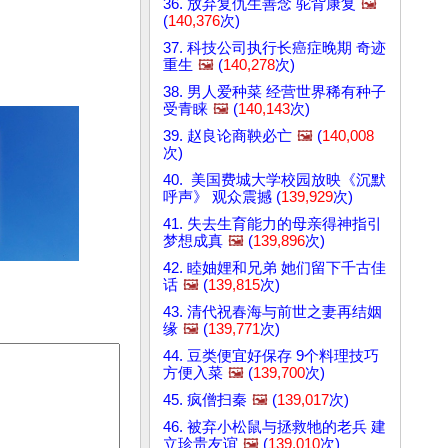
36. 放弃复仇生善念 驼背康复
🖼️
(
140,376
次)
37. 科技公司执行长癌症晚期 奇迹
重生
🖼️
(
140,278
次)
38. 男人爱种菜 经营世界稀有种子
受青睐
🖼️
(
140,143
次)
39. 赵良论商鞅必亡
🖼️
(
140,008
次)
40. 美国费城大学校园放映《沉默
呼声》 观众震撼 (
139,929
次)
41. 失去生育能力的母亲得神指引
梦想成真
🖼️
(
139,896
次)
42. 睦妯娌和兄弟 她们留下千古佳
话
🖼️
(
139,815
次)
43. 清代祝春海与前世之妻再结姻
缘
🖼️
(
139,771
次)
44. 豆类便宜好保存 9个料理技巧
方便入菜
🖼️
(
139,700
次)
45. 疯僧扫秦
🖼️
(
139,017
次)
46. 被弃小松鼠与拯救牠的老兵 建
立珍贵友谊
🖼️
(
139,010
次)