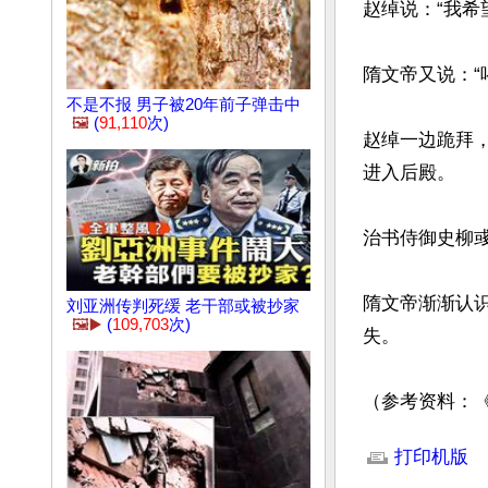
赵绰说：“我希
隋文帝又说：“
不是不报 男子被20年前子弹击中
🖼️
(
91,110
次)
赵绰一边跪拜
进入后殿。

治书侍御史柳彧
隋文帝渐渐认
刘亚洲传判死缓 老干部或被抄家
🖼️▶️
(
109,703
次)
失。

（参考资料：
文章网址: http://w
打印机版