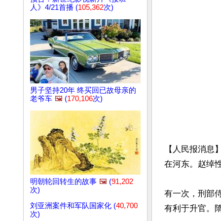
人》4/21首播 (
105,362
次)
男子坚持20年 终买回已故母亲的
老爷车
🖼️
(
170,106
次)
【人民报消息
在河东。赵绰性
明朝轮回转生的故事
🖼️
(
91,202
次)
有一次，刑部
刘亚洲案件和军队国家化 (
40,700
有利于升官。隋
次)