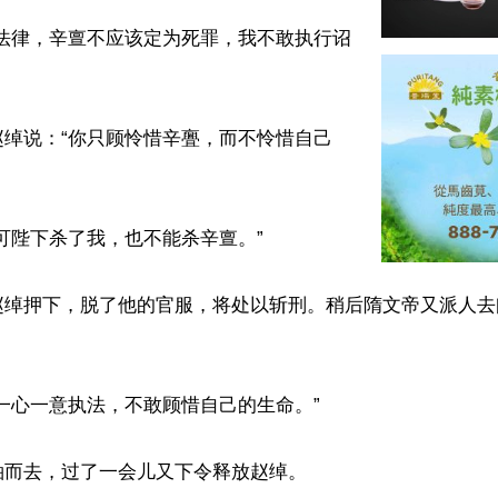
据法律，辛亶不应该定为死罪，我不敢执行诏
赵绰说：“你只顾怜惜辛亹，而不怜惜自己
可陛下杀了我，也不能杀辛亶。”

赵绰押下，脱了他的官服，将处以斩刑。稍后隋文帝又派人去
一心一意执法，不敢顾惜自己的生命。”

而去，过了一会儿又下令释放赵绰。
