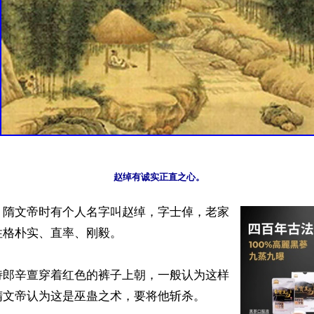
】隋文帝时有个人名字叫赵绰，字士倬，老家
格朴实、直率、刚毅。

侍郎辛亶穿着红色的裤子上朝，一般认为这样
文帝认为这是巫蛊之术，要将他斩杀。
