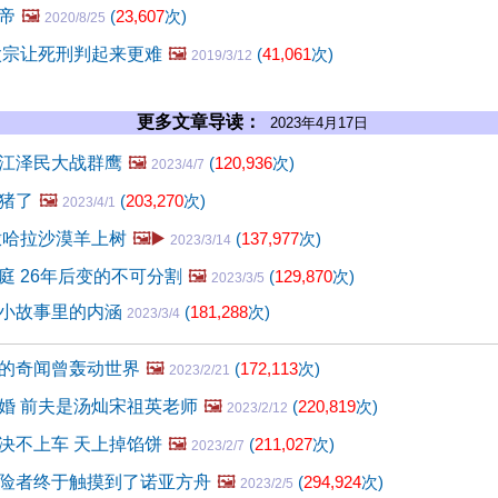
帝
🖼️
(
23,607
次)
2020/8/25
太宗让死刑判起来更难
🖼️
(
41,061
次)
2019/3/12
更多文章导读：
2023年4月17日
江泽民大战群鹰
🖼️
(
120,936
次)
2023/4/7
猪了
🖼️
(
203,270
次)
2023/4/1
撒哈拉沙漠羊上树
🖼️▶️
(
137,977
次)
2023/3/14
庭 26年后变的不可分割
🖼️
(
129,870
次)
2023/3/5
小故事里的内涵
(
181,288
次)
2023/3/4
的奇闻曾轰动世界
🖼️
(
172,113
次)
2023/2/21
婚 前夫是汤灿宋祖英老师
🖼️
(
220,819
次)
2023/2/12
决不上车 天上掉馅饼
🖼️
(
211,027
次)
2023/2/7
险者终于触摸到了诺亚方舟
🖼️
(
294,924
次)
2023/2/5