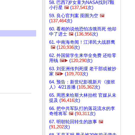
58. 巴西7岁女童为NASA找到7颗
小行星
🖼️
(
137,541
次)
59. 良心官判案 囹圄为空
🖼️
(
137,464
次)
60. 看相的说他恐怕冻饿而死 他却
中了进士
🖼️
(
136,956
次)
61. 中南海奇闻！江泽民大战群鹰
🖼️
(
120,936
次)
62. 外国留学生来华全免费 还给零
用钱
🖼️▶️
(
120,290
次)
63. 刘亚洲传判死缓 老干部或被抄
家
🖼️▶️
(
109,703
次)
64. 预告：新世纪影视新片《接班
人》4/21首播 (
105,362
次)
65. 周恩来给斯大林抬棺 官媒从未
提及 (
96,416
次)
66. 把中共军队打的落花流水的李
奇维将军
🖼️
(
93,311
次)
67. 明朝轮回转生的故事
🖼️
(
91,202
次)
68. 不是不报 男子被20年前子弹击