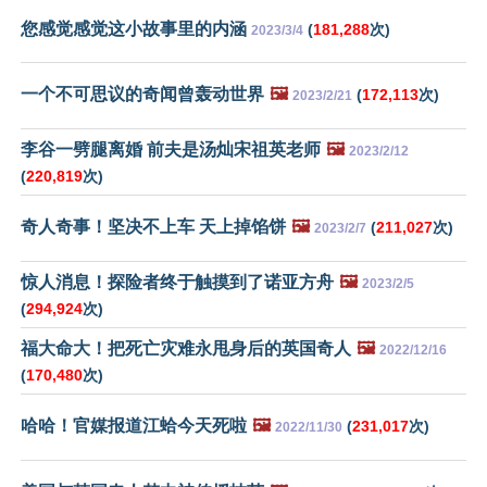
您感觉感觉这小故事里的内涵
(
181,288
次)
2023/3/4
一个不可思议的奇闻曾轰动世界
🖼️
(
172,113
次)
2023/2/21
李谷一劈腿离婚 前夫是汤灿宋祖英老师
🖼️
2023/2/12
(
220,819
次)
奇人奇事！坚决不上车 天上掉馅饼
🖼️
(
211,027
次)
2023/2/7
惊人消息！探险者终于触摸到了诺亚方舟
🖼️
2023/2/5
(
294,924
次)
福大命大！把死亡灾难永甩身后的英国奇人
🖼️
2022/12/16
(
170,480
次)
哈哈！官媒报道江蛤今天死啦
🖼️
(
231,017
次)
2022/11/30