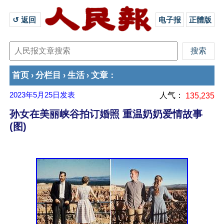
↺ 返回 
电子报
正體版
首页
分栏目
生活
文章
›
›
›
：
2023年5月25日
发表
人气：
135,235
孙女在美丽峡谷拍订婚照 重温奶奶爱情故事
(图)