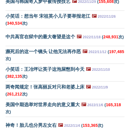
美国与韩国奇人梦中被传授技艺
🖼️
(
155,608
次)
2022/11/29
小笑话：想当年 宋祖英小儿子要举报老江
🖼️
2022/11/26
(
340,534
次)
中共高官在狱中的最大奢望是这个
🖼️
(
248,931
次)
2022/11/18
濒死后的这一个镜头 让他无法再作恶
🖼️
(
197,485
2022/11/12
次)
小笑话：王冶坪让英子这泡屎憋到今天
🖼️
2022/11/10
(
382,135
次)
两奇闻规定！张高丽反对只和老婆上床
🖼️
2022/11/9
(
261,212
次)
美国中期选举对世界走向的意义重大
🖼️
(
165,318
2022/11/6
次)
神奇！胎儿也分男左女右
🖼️
(
153,365
次)
2022/11/4