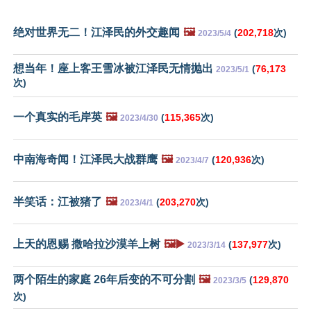
绝对世界无二！江泽民的外交趣闻
🖼️
(
202,718
次)
2023/5/4
想当年！座上客王雪冰被江泽民无情抛出
(
76,173
2023/5/1
次)
一个真实的毛岸英
🖼️
(
115,365
次)
2023/4/30
中南海奇闻！江泽民大战群鹰
🖼️
(
120,936
次)
2023/4/7
半笑话：江被猪了
🖼️
(
203,270
次)
2023/4/1
上天的恩赐 撒哈拉沙漠羊上树
🖼️▶️
(
137,977
次)
2023/3/14
两个陌生的家庭 26年后变的不可分割
🖼️
(
129,870
2023/3/5
次)