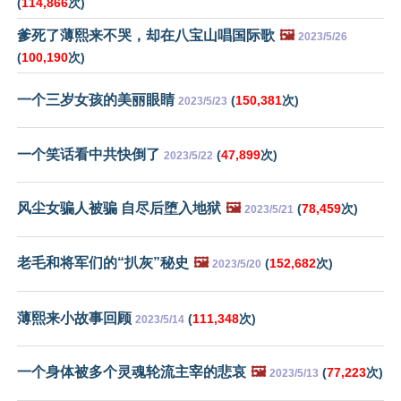
(
114,866
次)
爹死了薄熙来不哭，却在八宝山唱国际歌
🖼️
2023/5/26
(
100,190
次)
一个三岁女孩的美丽眼睛
(
150,381
次)
2023/5/23
一个笑话看中共快倒了
(
47,899
次)
2023/5/22
风尘女骗人被骗 自尽后堕入地狱
🖼️
(
78,459
次)
2023/5/21
老毛和将军们的“扒灰”秘史
🖼️
(
152,682
次)
2023/5/20
薄熙来小故事回顾
(
111,348
次)
2023/5/14
一个身体被多个灵魂轮流主宰的悲哀
🖼️
(
77,223
次)
2023/5/13