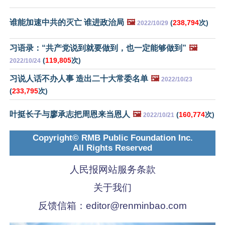
谁能加速中共的灭亡 谁进政治局
🖼️
(
238,794
次)
2022/10/29
习语录：“共产党说到就要做到，也一定能够做到”
🖼️
(
119,805
次)
2022/10/24
习说人话不办人事 造出二十大常委名单
🖼️
2022/10/23
(
233,795
次)
叶挺长子与廖承志把周恩来当恩人
🖼️
(
160,774
次)
2022/10/21
Copyright© RMB Public Foundation Inc.
All Rights Reserved
人民报网站服务条款
关于我们
反馈信箱：
editor@renminbao.com