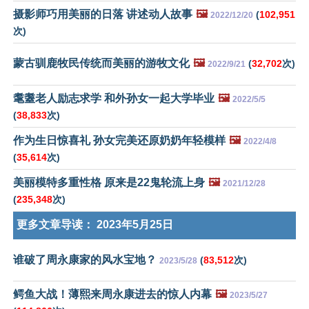
摄影师巧用美丽的日落 讲述动人故事
🖼️
(
102,951
2022/12/20
次)
蒙古驯鹿牧民传统而美丽的游牧文化
🖼️
(
32,702
次)
2022/9/21
耄耋老人励志求学 和外孙女一起大学毕业
🖼️
2022/5/5
(
38,833
次)
作为生日惊喜礼 孙女完美还原奶奶年轻模样
🖼️
2022/4/8
(
35,614
次)
美丽模特多重性格 原来是22鬼轮流上身
🖼️
2021/12/28
(
235,348
次)
更多文章导读：
2023年5月25日
谁破了周永康家的风水宝地？
(
83,512
次)
2023/5/28
鳄鱼大战！薄熙来周永康进去的惊人内幕
🖼️
2023/5/27