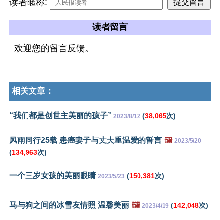
读者暱称:
读者留言
欢迎您的留言反馈。
相关文章：
“我们都是创世主美丽的孩子”
(
38,065
次)
2023/8/12
风雨同行25载 患癌妻子与丈夫重温爱的誓言
🖼️
2023/5/20
(
134,963
次)
一个三岁女孩的美丽眼睛
(
150,381
次)
2023/5/23
马与狗之间的冰雪友情照 温馨美丽
🖼️
(
142,048
次)
2023/4/19