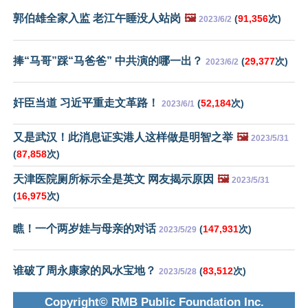
郭伯雄全家入监 老江午睡没人站岗
🖼️
(
91,356
次)
2023/6/2
捧“马哥”踩“马爸爸” 中共演的哪一出？
(
29,377
次)
2023/6/2
奸臣当道 习近平重走文革路！
(
52,184
次)
2023/6/1
又是武汉！此消息证实港人这样做是明智之举
🖼️
2023/5/31
(
87,858
次)
天津医院厕所标示全是英文 网友揭示原因
🖼️
2023/5/31
(
16,975
次)
瞧！一个两岁娃与母亲的对话
(
147,931
次)
2023/5/29
谁破了周永康家的风水宝地？
(
83,512
次)
2023/5/28
Copyright© RMB Public Foundation Inc.