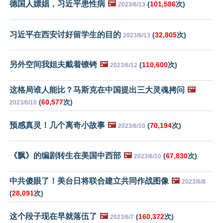
德国人嫖娼，习近平患性病
🖼️
(
101,586
次)
2023/6/13
习近平在西安讨好留学生的目的
(
32,805
次)
2023/6/13
另外空间我姐夫戴着镣铐
🖼️
(
110,600
次)
2023/6/12
这格局谁人能比？马斯克在中国提出三大灵魂拷问
🖼️
(
60,577
次)
2023/6/10
预感真灵！几个离奇小故事
🖼️
(
70,194
次)
2023/6/10
《飘》的编剧转生在美国中西部
🖼️
(
67,830
次)
2023/6/10
中共傻眼了！美台日将联合建立共同作战图像
🖼️
2023/6/8
(
28,091
次)
这个段子现在早就落伍了
🖼️
(
160,372
次)
2023/6/7