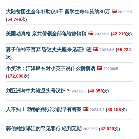
大陆贫困生全年补助仅3千 留学生每年笑纳30万
🖼️
2023/6/7
(
54,746
次)
美国动真格 亲共侨领全部龟缩静悄悄
🖼️
(
42,219
次)
2023/6/6
妻子信神不言弃 昏迷丈夫醒来见证神迹
🖼️
(
65,234
2023/6/6
次)
小笑话：江泽民在对小英子说什么悄悄话
🖼️
2023/6/5
(
172,698
次)
刘亚洲与中共谁是头号汉奸？
(
40,358
次)
2023/6/5
人不知！ 动物的特异功能早有答案
🖼️
(
80,156
次)
2023/6/3
郭伯雄惊曝江的罕见罪行 轻判无期
(
42,020
次)
2023/6/2