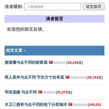
读者暱称:
读者留言
欢迎您的留言反馈。
相关文章：
曾国藩与众不同的财富观
🖼️
(
33,236
次)
2022/1/1
商人卖米与众不同 守住方寸自有道
🖼️
(
38,193
次)
2018/11/10
韦诜选婿 与众不同
🖼️
(
31,275
次)
2018/1/8
木卫三拥有与众不同的地下分层海洋
🖼️
(
245,051
2014/5/16