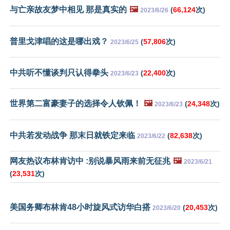
与亡亲故友梦中相见 那是真实的
🖼️
(
66,124
次)
2023/6/26
普里戈津唱的这是哪出戏？
(
57,806
次)
2023/6/25
中共听不懂谈判只认得拳头
(
22,400
次)
2023/6/23
世界第二富豪妻子的选择令人钦佩！
🖼️
(
24,348
次)
2023/6/23
中共若发动战争 那末日就铁定来临
(
82,638
次)
2023/6/22
网友热议布林肯访中 :别说暴风雨来前无征兆
🖼️
2023/6/21
(
23,531
次)
美国务卿布林肯48小时旋风式访华白搭
(
20,453
次)
2023/6/20