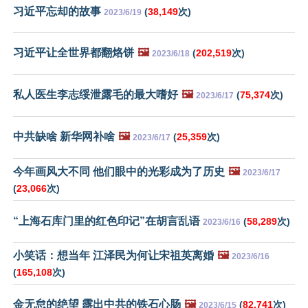
习近平忘却的故事
(
38,149
次)
2023/6/19
习近平让全世界都翻烙饼
🖼️
(
202,519
次)
2023/6/18
私人医生李志绥泄露毛的最大嗜好
🖼️
(
75,374
次)
2023/6/17
中共缺啥 新华网补啥
🖼️
(
25,359
次)
2023/6/17
今年画风大不同 他们眼中的光彩成为了历史
🖼️
2023/6/17
(
23,066
次)
“上海石库门里的红色印记”在胡言乱语
(
58,289
次)
2023/6/16
小笑话：想当年 江泽民为何让宋祖英离婚
🖼️
2023/6/16
(
165,108
次)
金无怠的绝望 露出中共的铁石心肠
🖼️
(
82,741
次)
2023/6/15