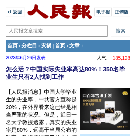
↺ 返回 
电子报
正體版
首页
分栏目
灾祸
首页
文章
›
›
|
›
：
2023年6月26日
发表
人气：
185,128
怎么活？中国实际失业率高达80%！350名毕
业生只有2人找到工作
【人民报消息】中国大学毕业
生的失业率，中共官方宣称是
20%，在外界看来这已经是相
当严重的状况。但是，近日一
名大学教授透露，真实的失业
率是80%，远高于当局公布的