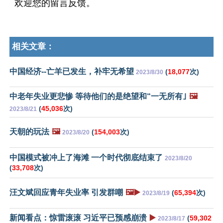
欢迎您的留言反馈。
相关文章：
中国经济--亡羊已发生，补牢无希望
(
18,077
次)
2023/8/30
中老年失业更悲惨 等待他们的是绝望和“一无所有｣
🖼️
(
45,036
次)
2023/8/21
天朝的玩法
🖼️
(
154,003
次)
2023/8/20
中国模式被冲上了海滩 一个时代彻底结束了
2023/8/20
(
33,708
次)
汪文斌回应青年失业率 引发群嘲
🖼️▶️
(
65,394
次)
2023/8/19
新闻看点：惊雷滚滚 习近平已预感崩溃
▶️
(
59,302
2023/8/17