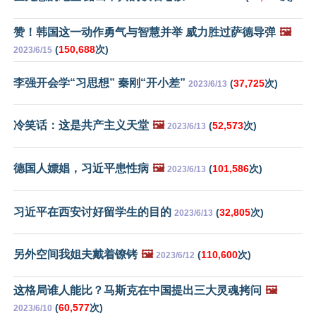
赞！韩国这一动作勇气与智慧并举 威力胜过萨德导弹
🖼️
(
150,688
次)
2023/6/15
李强开会学“习思想” 秦刚“开小差”
(
37,725
次)
2023/6/13
冷笑话：这是共产主义天堂
🖼️
(
52,573
次)
2023/6/13
德国人嫖娼，习近平患性病
🖼️
(
101,586
次)
2023/6/13
习近平在西安讨好留学生的目的
(
32,805
次)
2023/6/13
另外空间我姐夫戴着镣铐
🖼️
(
110,600
次)
2023/6/12
这格局谁人能比？马斯克在中国提出三大灵魂拷问
🖼️
(
60,577
次)
2023/6/10