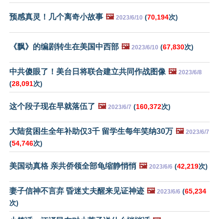
预感真灵！几个离奇小故事
🖼️
(
70,194
次)
2023/6/10
《飘》的编剧转生在美国中西部
🖼️
(
67,830
次)
2023/6/10
中共傻眼了！美台日将联合建立共同作战图像
🖼️
2023/6/8
(
28,091
次)
这个段子现在早就落伍了
🖼️
(
160,372
次)
2023/6/7
大陆贫困生全年补助仅3千 留学生每年笑纳30万
🖼️
2023/6/7
(
54,746
次)
美国动真格 亲共侨领全部龟缩静悄悄
🖼️
(
42,219
次)
2023/6/6
妻子信神不言弃 昏迷丈夫醒来见证神迹
🖼️
(
65,234
2023/6/6
次)