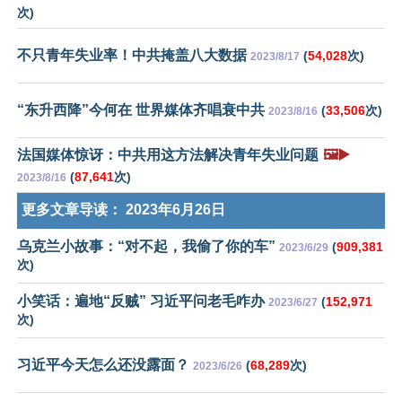
次)
不只青年失业率！中共掩盖八大数据
(
54,028
次)
2023/8/17
“东升西降”今何在 世界媒体齐唱衰中共
(
33,506
次)
2023/8/16
法国媒体惊讶：中共用这方法解决青年失业问题
🖼️▶️
(
87,641
次)
2023/8/16
更多文章导读：
2023年6月26日
乌克兰小故事：“对不起，我偷了你的车”
(
909,381
2023/6/29
次)
小笑话：遍地“反贼” 习近平问老毛咋办
(
152,971
2023/6/27
次)
习近平今天怎么还没露面？
(
68,289
次)
2023/6/26