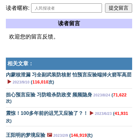
读者暱称:
读者留言
欢迎您的留言反馈。
相关文章：
内蒙核泄漏 习全副武装防核射 怕预言应验端掉火箭军高层
▶️
(
116,010
次)
2023/9/10
担心预言应验 习防暗杀防政变 频频隐身
(
71,622
2023/8/24
次)
震惊！100多年前的诅咒又应验了？！
▶️
(
41,931
2023/6/23
次)
王阳明的梦境应验
🖼️
(
146,919
次)
2023/2/9