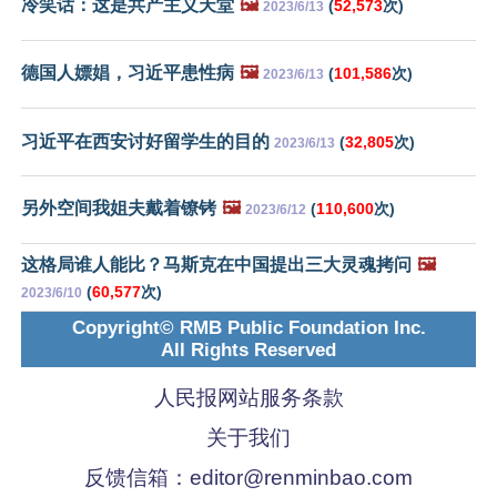
冷笑话：这是共产主义天堂
🖼️
(
52,573
次)
2023/6/13
德国人嫖娼，习近平患性病
🖼️
(
101,586
次)
2023/6/13
习近平在西安讨好留学生的目的
(
32,805
次)
2023/6/13
另外空间我姐夫戴着镣铐
🖼️
(
110,600
次)
2023/6/12
这格局谁人能比？马斯克在中国提出三大灵魂拷问
🖼️
(
60,577
次)
2023/6/10
Copyright© RMB Public Foundation Inc.
All Rights Reserved
人民报网站服务条款
关于我们
反馈信箱：
editor@renminbao.com