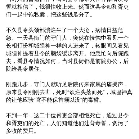
誓就相信了，钱很快收上来。然而这县令却和胥吏
们一起中饱私囊，把这些钱瓜分了。

不久县令头颈部溃烂生了一个大疮，病情日益危
急。一天县衙门的守门人，突然在恍惚中看见一个
长相打扮和城隍神一样的人进来了，转眼间又看见
城隍神提着县令的脑袋缓步离开。他急忙向后院跑
去，看县令情况如何，当时县衙都是前院办公，后
院给县令居住。

刚跑几步，守门人就听见后院传来家属的痛哭声，
原来县令刚刚去世，死时“颈烂头落而死”，城隍神真
的让他应验“官不能保首领以没”的毒誓。

不到一年，这二十位胥吏全部相继死亡，通过县令
和胥吏们的死亡，人们知道他们违背毒誓，贪污了
多收的费用。
