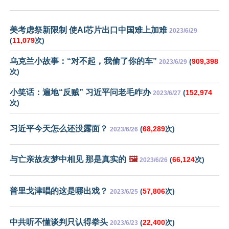
美考虑祭新限制 使AI芯片出口中国难上加难
2023/6/29
(
11,079
次)
乌克兰小故事：“对不起，我偷了你的车”
(
909,398
2023/6/29
次)
小笑话：遍地“反贼” 习近平问老毛咋办
(
152,974
2023/6/27
次)
习近平今天怎么还没露面？
(
68,289
次)
2023/6/26
与亡亲故友梦中相见 那是真实的
🖼️
(
66,124
次)
2023/6/26
普里戈津唱的这是哪出戏？
(
57,806
次)
2023/6/25
中共听不懂谈判只认得拳头
(
22,400
次)
2023/6/23