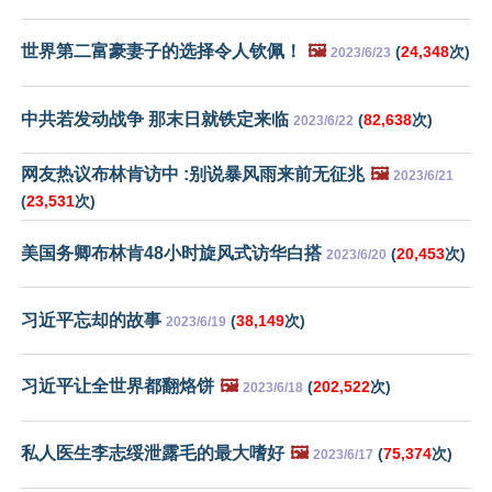
世界第二富豪妻子的选择令人钦佩！
🖼️
(
24,348
次)
2023/6/23
中共若发动战争 那末日就铁定来临
(
82,638
次)
2023/6/22
网友热议布林肯访中 :别说暴风雨来前无征兆
🖼️
2023/6/21
(
23,531
次)
美国务卿布林肯48小时旋风式访华白搭
(
20,453
次)
2023/6/20
习近平忘却的故事
(
38,149
次)
2023/6/19
习近平让全世界都翻烙饼
🖼️
(
202,522
次)
2023/6/18
私人医生李志绥泄露毛的最大嗜好
🖼️
(
75,374
次)
2023/6/17