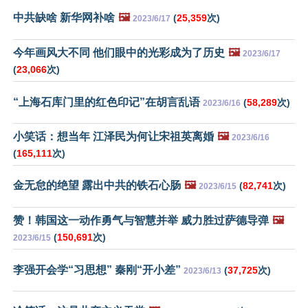
中共缺啥 新华网补啥
🖼️
(
25,359
次)
2023/6/17
今年画风大不同 他们眼中的光彩成为了历史
🖼️
2023/6/17
(
23,066
次)
“上海石库门里的红色印记”在胡言乱语
(
58,289
次)
2023/6/16
小笑话：想当年 江泽民为何让宋祖英离婚
🖼️
2023/6/16
(
165,111
次)
金无怠的绝望 露出中共的铁石心肠
🖼️
(
82,741
次)
2023/6/15
赞！韩国这一动作勇气与智慧并举 威力胜过萨德导弹
🖼️
(
150,691
次)
2023/6/15
李强开会学“习思想” 秦刚“开小差”
(
37,725
次)
2023/6/13