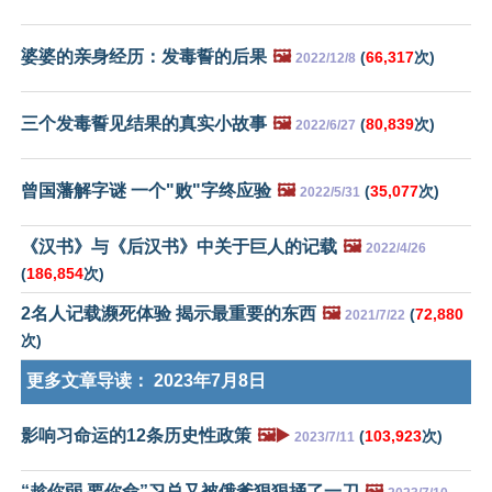
婆婆的亲身经历：发毒誓的后果
🖼️
(
66,317
次)
2022/12/8
三个发毒誓见结果的真实小故事
🖼️
(
80,839
次)
2022/6/27
曾国藩解字谜 一个"败"字终应验
🖼️
(
35,077
次)
2022/5/31
《汉书》与《后汉书》中关于巨人的记载
🖼️
2022/4/26
(
186,854
次)
2名人记载濒死体验 揭示最重要的东西
🖼️
(
72,880
2021/7/22
次)
更多文章导读：
2023年7月8日
影响习命运的12条历史性政策
🖼️▶️
(
103,923
次)
2023/7/11
“趁你弱 要你命”习总又被俄爹狠狠捅了一刀
🖼️