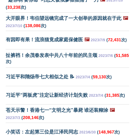
2023/7/10
(
33,238
次)
大开眼界！韦伯望远镜完成了一大创举的原因就在于此
🖼️
(
138,086
次)
2023/7/10
有因即有果！流浪猫竟成家庭保健医
🖼️
(
72,431
次)
2023/7/9
扯裤裆！余茂春发表中共八十年前的民主颂
(
51,585
2023/7/6
次)
习近平和隋炀帝七大相似之处 📝
(
59,130
次)
2023/7/4
习近平“两板虎”注定让新经济计划失败
(
31,385
次)
2023/7/4
苍天示警！香港七一“文明之光”暴毙 谁还装糊涂
🖼️
(
208,146
次)
2023/7/3
小笑话：左起第三位是江泽民同志
(
148,967
次)
2023/6/30