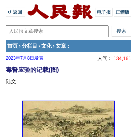
↺ 返回 
电子报
正體版
首页
分栏目
文化
文章
›
›
›
：
2023年7月8日
发表
人气：
134,161
毒誓应验的记载(图)
陆文