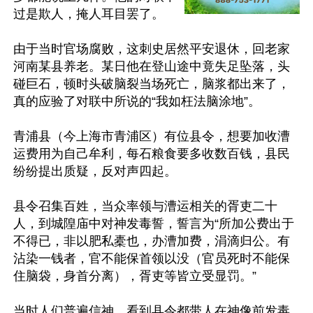
过是欺人，掩人耳目罢了。

由于当时官场腐败，这刺史居然平安退休，回老家
河南某县养老。某日他在登山途中竟失足坠落，头
碰巨石，顿时头破脑裂当场死亡，脑浆都出来了，
真的应验了对联中所说的“我如枉法脑涂地”。

青浦县（今上海市青浦区）有位县令，想要加收漕
运费用为自己牟利，每石粮食要多收数百钱，县民
纷纷提出质疑，反对声四起。

县令召集百姓，当众率领与漕运相关的胥吏二十
人，到城隍庙中对神发毒誓，誓言为“所加公费出于
不得已，非以肥私橐也，办漕加费，涓滴归公。有
沾染一钱者，官不能保首领以没（官员死时不能保
住脑袋，身首分离），胥吏等皆立受显罚。”

当时人们普遍信神，看到县令都带人在神像前发毒