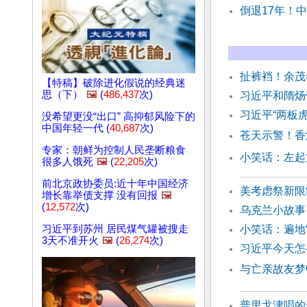
倒退17年！
扯裤裆！余茂
【特稿】破除进化假说的经典迷
思（下）
🖼️
(
486,437
次)
习近平和隋炀
习近平“两板
没希望更没“出口” 高抑郁风险下的
中国年轻一代 (
40,687
次)
苍天示警！香
专家：朝鲜为控制人民垄断粮食
小笑话：左起
很多人饿死
🖼️
(
22,205
次)
前北京政协委员:近十年中国经济
美考虑祭新限
增长靠举债支撑 没有回报
🖼️
(
12,572
次)
乌克兰小故事
习近平到苏州 居民煤气罐被搜走
小笑话：遍地
3天不准开火
🖼️
(
26,274
次)
习近平今天怎
与亡亲故友梦
普里戈津唱的