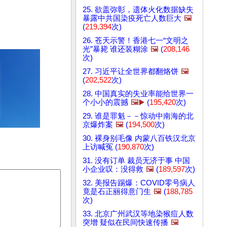
25. 欲盖弥彰，遗体火化数据缺失
暴露中共国染疫死亡人数巨大
🖼️
(
219,394
次)
26. 苍天示警！香港七一“文明之
光”暴毙 谁还装糊涂
🖼️
(
208,146
次)
27. 习近平让全世界都翻烙饼
🖼️
(
202,522
次)
28. 中国真实的失业率能给世界一
个小小的震撼
🖼️▶️
(
195,420
次)
29. 谁是罪魁－－惊动中南海的北
京爆炸案
🖼️
(
194,500
次)
30. 裸身别毛像 内蒙八百铁汉北京
上访喊冤 (
190,870
次)
31. 没有订单 裁员无济于事 中国
小企业叹：没得救
🖼️
(
189,597
次)
32. 美报告踢爆：COVID零号病人
竟是石正丽得意门生
🖼️
(
188,785
次)
33. 北京广州武汉等地染猴痘人数
突增 疑似在民间快速传播
🖼️