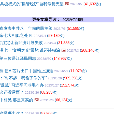
中共极权式的“插管经济”自我修复无望
🖼️
(
41,632
次)
2023/9/2
更多文章导读：
2023年7月5日
春发表中共八十年前的民主颂
(
51,585
次)
2023/7/6
帝七大相似之处
📝
(
59,130
次)
2023/7/4
虎”注定让新经济计划失败
(
31,385
次)
2023/7/4
港七一“文明之光”暴毙 谁还装糊涂
🖼️
(
208,146
次)
2023/7/3
第三位是江泽民同志
(
148,967
次)
2023/6/30
制 使AI芯片出口中国难上加难
(
11,079
次)
2023/6/29
：“对不起，我偷了你的车”
(
909,398
次)
2023/6/29
“反贼” 习近平问老毛咋办
(
152,974
次)
2023/6/27
么还没露面？
(
68,289
次)
2023/6/26
中相见 那是真实的
🖼️
(
66,124
次)
2023/6/26
这是哪出戏？
(
57,806
次)
2023/6/25