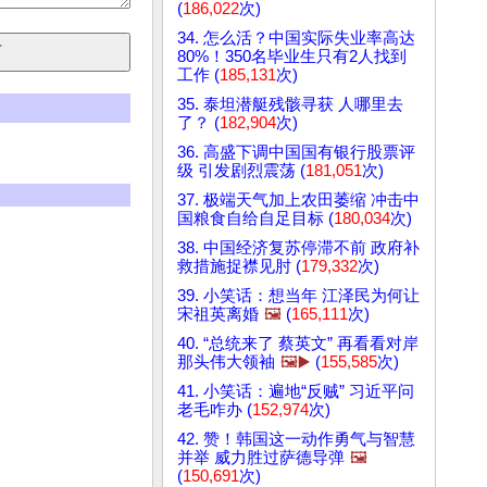
(
186,022
次)
34. 怎么活？中国实际失业率高达
80%！350名毕业生只有2人找到
工作 (
185,131
次)
35. 泰坦潜艇残骸寻获 人哪里去
了？ (
182,904
次)
36. 高盛下调中国国有银行股票评
级 引发剧烈震荡 (
181,051
次)
37. 极端天气加上农田萎缩 冲击中
国粮食自给自足目标 (
180,034
次)
38. 中国经济复苏停滞不前 政府补
救措施捉襟见肘 (
179,332
次)
39. 小笑话：想当年 江泽民为何让
宋祖英离婚
🖼️
(
165,111
次)
40. “总统来了 蔡英文” 再看看对岸
那头伟大领袖
🖼️▶️
(
155,585
次)
41. 小笑话：遍地“反贼” 习近平问
老毛咋办 (
152,974
次)
42. 赞！韩国这一动作勇气与智慧
并举 威力胜过萨德导弹
🖼️
(
150,691
次)