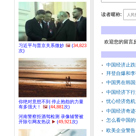
读者暱称:
欢迎您的留言
习近平与普京关系微妙
🖼️
(
34,823
次)
中国经济止跌
拜登自爆和李
中国男在韩国
中国经济下行
忧心经济危机
你绝对意想不到 停止抱怨的力量
有多强大！
🖼️
(
44,881
次)
中国经济奇迹
河南警察拒酒驾检测 录像辅警被
怎么看中国的
开除引网友热议
▶️
(
49,921
次)
欧美企业警告