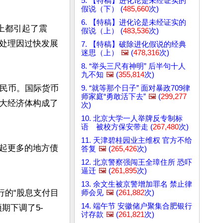
5. 【特稿】进化论是未经证实的
假说（下） (
485,660
次)
6. 【特稿】进化论是未经证实的
上都引起了震
假说（上） (
483,536
次)
处理因过快发展
7. 【特稿】破除进化假说的经典
迷思（上）
🖼️
(
478,316
次)
8. “举头三尺有神明” 后半句十人
九不知
🖼️
(
355,814
次)
人民币。国际货币
9. “就等那个日子” 面对暴政709律
师家庭“勇敢活下去”
🖼️
(
299,277
大经济体构成了
次)
10. 北京大学一人举牌反专制标
语 被校方保安带走 (
267,480
次)
11. 天津碧桂园业主维权 官方不给
起更多的地方债
答复
🖼️
(
265,426
次)
12. 北京警察强闯王全璋住所 恐吓
逼迁
🖼️
(
261,895
次)
13. 余文生被京警增加罪名 禁止律
行的“股息支付目
师会见
🖼️
(
261,882
次)
14. 端午节 安徽储户聚集合肥银行
期下调了5-
讨存款
🖼️
(
261,821
次)