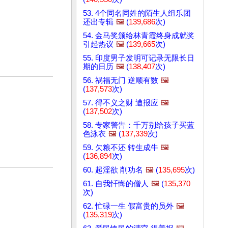
53. 4个同名同姓的陌生人组乐团
还出专辑
🖼️
(
139,686
次)
54. 金马奖颁给林青霞终身成就奖
引起热议
🖼️
(
139,665
次)
55. 印度男子发明可记录无限长日
期的日历
🖼️
(
138,407
次)
56. 祸福无门 逆顺有数
🖼️
(
137,573
次)
57. 得不义之财 遭报应
🖼️
(
137,502
次)
58. 专家警告：千万别给孩子买蓝
色泳衣
🖼️
(
137,339
次)
59. 欠粮不还 转生成牛
🖼️
(
136,894
次)
60. 起淫欲 削功名
🖼️
(
135,695
次)
61. 自我忏悔的僧人
🖼️
(
135,370
次)
62. 忙碌一生 假富贵的员外
🖼️
(
135,319
次)