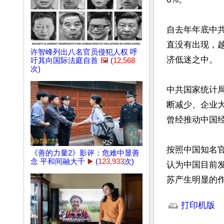
自去年年底中
直没有出现，
许智峰列出八名官员侵犯人权 呼
济低迷之中。

吁其向国际法庭自首
🖼️
(
12,568
次)
中共国家统计
断减少、企业
曾经推动中国
按照中国知名
《善的力量2》影评：危难中显善
念 平和间融大千
▶️
(
123,933
次)
认为中国目前
苏产生明显的
文章网址: http://w
打印机版