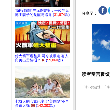
“编程随想”与阮晓寰案：一位异见
分享至：
博主妻子的觉醒与追寻 (
31,674
次)
传火箭军遭整肃 司令被带走 有人
向美出卖情报？
▶️
(
59,860
次)
读者留言反馈
七成人的心意已变！“美国梦”不再
是赚大钱
🖼️
(
142,383
次)