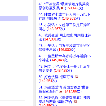
43. “干净世界”母亲节短片奖揭晓
原创歌赢头奖
▶️
(
150,442
次)
44. 陆媒称七成年轻人有十万以下
存款 网民热议 (
149,363
次)
45. 小笑话：左起第三位是江泽民
同志 (
148,967
次)
46. 俄兵变后 网上推出两则最佳评
论 (
147,331
次)
47. 小笑话：习近平和普京比谁的
保镖更忠诚 (
146,000
次)
48. 一位堕胎幸存者得以存活的15
个神迹 (
145,048
次)
49. 网文：“色字头上一把刀” 后半
句更要命 (
143,428
次)
50. 好色贪淫 报应可畏
🖼️
(
142,954
次)
51. 为追逐爱情 英国女移居"世界
最偏远岛屿"
🖼️
(
141,586
次)
52. 网友热议《辛普森家庭》预言
泰坦号悲剧 编剧:巧合
🖼️
(
140,550
次)