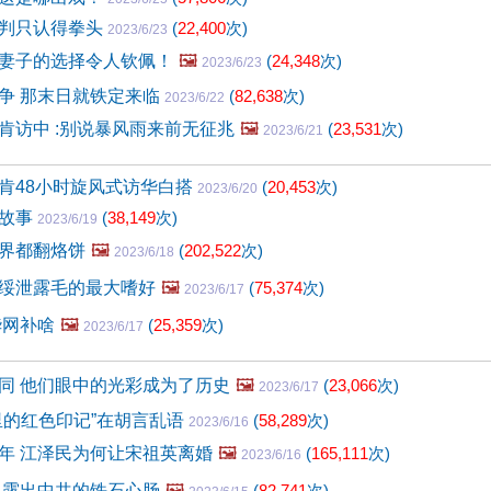
判只认得拳头
(
22,400
次)
2023/6/23
妻子的选择令人钦佩！
🖼️
(
24,348
次)
2023/6/23
争 那末日就铁定来临
(
82,638
次)
2023/6/22
肯访中 :别说暴风雨来前无征兆
🖼️
(
23,531
次)
2023/6/21
肯48小时旋风式访华白搭
(
20,453
次)
2023/6/20
的故事
(
38,149
次)
2023/6/19
界都翻烙饼
🖼️
(
202,522
次)
2023/6/18
绥泄露毛的最大嗜好
🖼️
(
75,374
次)
2023/6/17
华网补啥
🖼️
(
25,359
次)
2023/6/17
同 他们眼中的光彩成为了历史
🖼️
(
23,066
次)
2023/6/17
里的红色印记”在胡言乱语
(
58,289
次)
2023/6/16
年 江泽民为何让宋祖英离婚
🖼️
(
165,111
次)
2023/6/16
 露出中共的铁石心肠
🖼️
(
82,741
次)