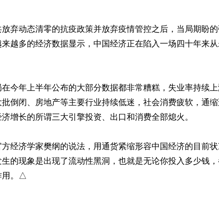
共放弃动态清零的抗疫政策并放弃疫情管控之后，当局期盼的
越来越多的经济数据显示，中国经济正在陷入一场四十年来从
局在今年上半年公布的大部分数据都非常糟糕，失业率持续上
大批倒闭、房地产等主要行业持续低迷，社会消费疲软，通缩
经济增长的所谓三大引擎投资、出口和消费全部熄火。

官方经济学家樊纲的说法，用通货紧缩形容中国经济的目前状
发生的现象是出现了流动性黑洞，也就是无论你投入多少钱，
作用。△
ww.renminbao.com/rmb/articles/2023/7/6/76643.html