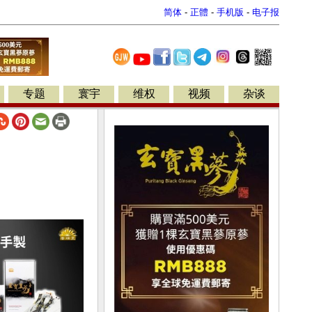
简体
-
正體
-
手机版
-
电子报
专题
寰宇
维权
视频
杂谈