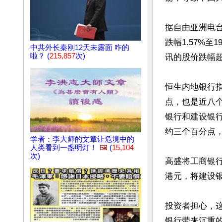
据自由亚洲电台
跌幅1.57%至1
中共外长秦刚12天未露面 咋的
啦？ (
215,857
次)
讯的股价跌幅超
恒生内地银行指
点，也是近八
银行和建设银
约三个百分点，
学者：李大师的文章让危境中的
人类看到一盏明灯！
🖼️
(
15,104
次)
高盛将工商银行的
港元，将建设银行
投资者担心，
银行带来沉重的