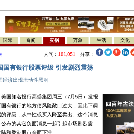
国际
奇闻
灾祸
万象
生活
文化
人气：
181,051
分享：
表
国国有银行股票评级 引发剧烈震荡
国经济出现流动性黑洞
美国知名投行高盛集团周三（7月5日）发报
要国有银行的地方债风险敞口过大，因此下调
票的评级，从中性或买入降至卖出。这个消息
日公布的其它负面消息一起引起市场剧烈震
陆和香港股市全面下滑。
