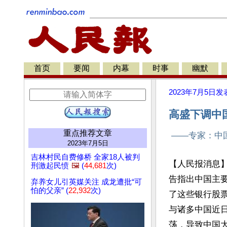
首页
要闻
内幕
时事
幽默
2023年7月5日
发
高盛下调中
重点推荐文章
——专家：中
2023年7月5日
吉林村民自费修桥 全家18人被判
【人民报消息】
刑激起民愤
🖼️
(
44,681
次)
告指出中国主
弃养女儿引英媒关注 成龙遭批“可
怕的父亲” (
22,932
次)
了这些银行股
与诸多中国近
荡，导致中国大