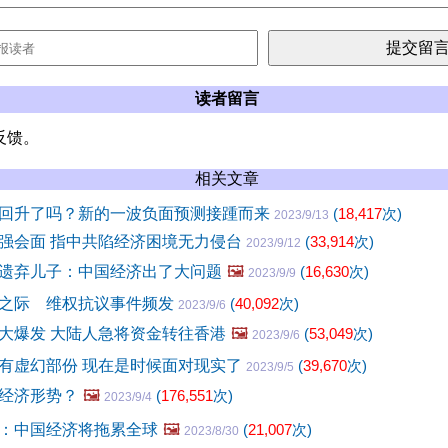
读者留言
反馈。
相关文章
回升了吗？新的一波负面预测接踵而来
(
18,417
次)
2023/9/13
强会面 指中共陷经济困境无力侵台
(
33,914
次)
2023/9/12
遗弃儿子：中国经济出了大问题
🖼️
(
16,630
次)
2023/9/9
之际 维权抗议事件频发
(
40,092
次)
2023/9/6
大爆发 大陆人急将资金转往香港
🖼️
(
53,049
次)
2023/9/6
有虚幻部份 现在是时候面对现实了
(
39,670
次)
2023/9/5
经济形势？
🖼️
(
176,551
次)
2023/9/4
：中国经济将拖累全球
🖼️
(
21,007
次)
2023/8/30