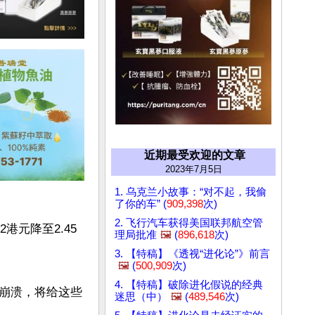
近期最受欢迎的文章
2023年7月5日
1. 乌克兰小故事：“对不起，我偷
了你的车” (
909,398
次)
2. 飞行汽车获得美国联邦航空管
港元降至2.45
理局批准
🖼️
(
896,618
次)
3. 【特稿】《透视“进化论”》前言
🖼️
(
500,909
次)
4. 【特稿】破除进化假说的经典
崩溃，将给这些
迷思（中）
🖼️
(
489,546
次)