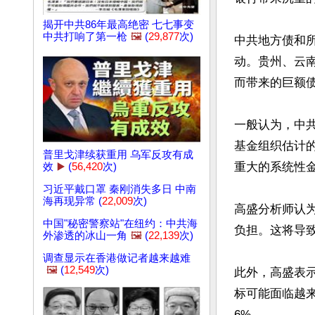
揭开中共86年最高绝密 七七事变
中共打响了第一枪
🖼️
(
29,877
次)
中共地方债和
动。贵州、云
而带来的巨额债
一般认为，中
基金组织估计
普里戈津续获重用 乌军反攻有成
重大的系统性金
效
▶️
(
56,420
次)
习近平戴口罩 秦刚消失多日 中南
海再现异常 (
22,009
次)
高盛分析师认
中国"秘密警察站"在纽约：中共海
负担。这将导
外渗透的冰山一角
🖼️
(
22,139
次)
调查显示在香港做记者越来越难
🖼️
(
12,549
次)
此外，高盛表示
标可能面临越来
6%。
