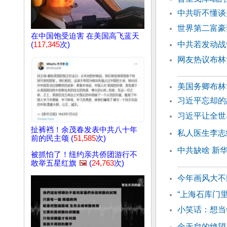
中共听不懂谈
世界第二富豪
在中国饱受迫害 在美国高飞蓝天
中共若发动战
(
117,345
次)
网友热议布林
美国务卿布林
习近平忘却
习近平让全世
扯裤裆！余茂春发表中共八十年
私人医生李志
前的民主颂 (
51,585
次)
中共缺啥 新
被抓怕了！纽约亲共侨团游行不
敢举五星红旗
🖼️
(
24,763
次)
今年画风大不
“上海石库门
小笑话：想当
金无怠的绝望