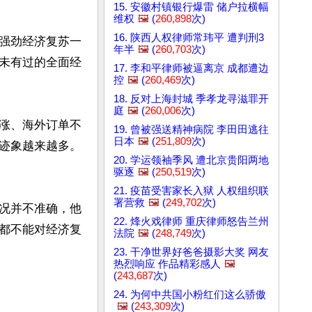
15. 安徽村镇银行爆雷 储户拉横幅
维权
🖼️
(
260,898
次)
16. 陕西人权律师常玮平 遭判刑3
强劲经济复苏一
年半
🖼️
(
260,703
次)
未有过的全面经
17. 李和平律师被逼离京 成都遭边
控
🖼️
(
260,469
次)
18. 反对上海封城 季孝龙寻滋罪开
庭
🖼️
(
260,006
次)
涨、海外订单不
19. 曾被强送精神病院 李田田逃往
日本
🖼️
(
251,809
次)
迹象越来越多。
20. 学运领袖季风 遭北京贵阳两地
驱逐
🖼️
(
250,519
次)
21. 疫苗受害家长入狱 人权组织联
署营救
🖼️
(
249,702
次)
况并不准确，他
22. 烽火戏律师 重庆律师怒告兰州
都不能对经济复
法院
🖼️
(
248,749
次)
23. 干净世界好爸爸摄影大奖 网友
热烈响应 作品精彩感人
🖼️
(
243,687
次)
24. 为何中共国小粉红们这么骄傲
🖼️
(
243,309
次)