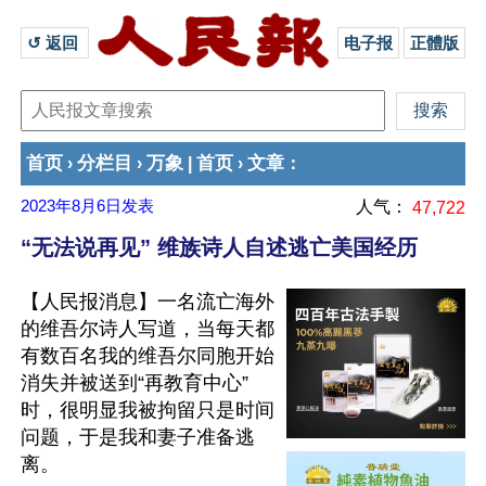
↺ 返回 
电子报
正體版
首页
分栏目
万象
首页
文章
›
›
|
›
：
2023年8月6日
发表
人气：
47,722
“无法说再见” 维族诗人自述逃亡美国经历
【人民报消息】一名流亡海外
的维吾尔诗人写道，当每天都
有数百名我的维吾尔同胞开始
消失并被送到“再教育中心”
时，很明显我被拘留只是时间
问题，于是我和妻子准备逃
离。
