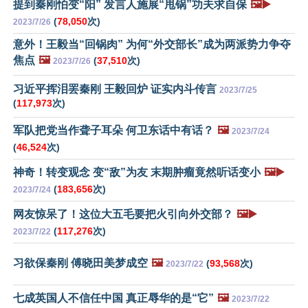
提到秦刚怕变“阳” 发言人施展“甩锅”功夫求自保
🖼️▶️
(
78,050
次)
2023/7/26
意外！王毅当“回锅肉” 为何“外交部长”成为两派势力争夺
焦点
🖼️
(
37,510
次)
2023/7/26
习近平挥泪罢秦刚 王毅回炉 证实内斗传言
2023/7/25
(
117,973
次)
军队把党当作聋子耳朵 何卫东话中有话？
🖼️
2023/7/24
(
46,524
次)
神奇！转变观念 变“敌”为友 末期肿瘤竟然听话变小
🖼️▶️
(
183,656
次)
2023/7/24
网友惊呆了！这位大五毛要把火引向外交部？
🖼️▶️
(
117,276
次)
2023/7/22
习欲保秦刚 傅晓田美梦成空
🖼️
(
93,568
次)
2023/7/22
七成英国人不信任中国 真正辱华的是“它”
🖼️
2023/7/22