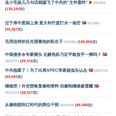
这小毛孩儿几句话就踹飞了中共的“文件轰炸”
▶️
2023/8/3
(
130,154
次)
过于亲中惹祸上身 意大利竹篮打水一场空
🖼️
2023/8/2
(
45,567
次)
毛用这样的目光望着他的私生子
(
196,856
次)
2023/8/1
中国债务令专家摇头 化解危机习近平敢放手一搏吗？
🖼️
(
29,016
次)
2023/7/31
中共急眼了！为了出席APEC李家超低头认怂
🖼️
2023/7/31
(
69,093
次)
继续挖！外交部恢复秦刚资料 但秦刚继续被雪藏
🖼️
(
28,527
次)
2023/7/28
从秦刚想到江时代的两位干部
(
66,068
次)
2023/7/28