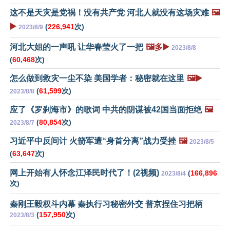
这不是天灾是党祸！没有共产党 河北人就没有这场灾难
🖼️
▶️
(
226,941
次)
2023/8/9
河北大姐的一声吼 让华春莹火了一把
🖼️多▶️
2023/8/8
(
60,468
次)
怎么做到救灾一尘不染 美国学者：秘密就在这里
🖼️▶️
(
61,599
次)
2023/8/8
应了《罗刹海市》的歌词 中共的阴谋被42国当面拒绝
🖼️
(
80,854
次)
2023/8/7
习近平中反间计 火箭军遭“身首分离”战力受挫
🖼️
2023/8/5
(
63,647
次)
网上开始有人怀念江泽民时代了！(2视频)
(
166,896
2023/8/4
次)
秦刚王毅权斗内幕 秦执行习秘密外交 普京捏住习把柄
(
157,950
次)
2023/8/3