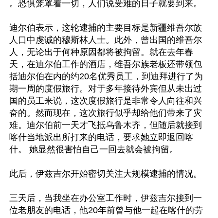
。恐惧笼罩着一切，人们说受难的日子就要到来。

迪尔伯表示，这轮逮捕的主要目标是新疆维吾尔族
人口中虔诚的穆斯林人士。此外，曾出国的维吾尔
人，无论出于何种原因都将被拘留。就在去年春
天，在迪尔伯工作的酒店，维吾尔族老板还带领包
括迪尔伯在内的约20名优秀员工，到迪拜进行了为
期一周的度假旅行。对于多年接待外宾但从未出过
国的员工来说，这次度假旅行是非常令人向往和兴
奋的。然而现在，这次旅行似乎却给他们带来了灾
难。迪尔伯前一天才飞抵乌鲁木齐，但随后就接到
喀什当地派出所打来的电话，要求她立即返回喀
什。 她显然很害怕自己一回去就会被拘留。

此后，伊兹吉尔开始密切关注大规模逮捕的情况。

三天后，当我坐在办公室工作时，伊兹吉尔接到一
位老朋友的电话，他20年前曾与他一起在喀什的劳