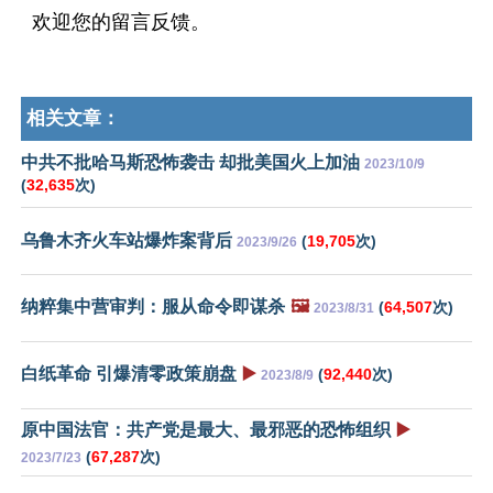
欢迎您的留言反馈。
相关文章：
中共不批哈马斯恐怖袭击 却批美国火上加油
2023/10/9
(
32,635
次)
乌鲁木齐火车站爆炸案背后
(
19,705
次)
2023/9/26
纳粹集中营审判：服从命令即谋杀
🖼️
(
64,507
次)
2023/8/31
白纸革命 引爆清零政策崩盘
▶️
(
92,440
次)
2023/8/9
原中国法官：共产党是最大、最邪恶的恐怖组织
▶️
(
67,287
次)
2023/7/23