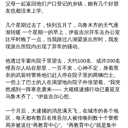
父母一起返回他们户口登记的乡镇，她有几个好朋
友也都没来上学。

几个星期过去了，快到五月了，乌鲁木齐的天气逐
渐转暖 一个星期一的早上，伊兹吉尔开车去办公室
比平时晚了一点，当我路过八湖梁派出所时，我发
现派出所院内出现了异常的骚动。

他透过车窗向院子里望去，大约100名、或许200名
维吾尔人站在那里，一言不发，心神不定，身着黑
衣的武装特警将他们赶入停在院子里的两辆巴士。
一些上了巴士的人在渴望地向院子外张望着。“我突
然感到一阵寒意袭来—— 大规模逮捕行动已蔓延至
乌鲁木齐了。”伊兹吉尔心想。

一个月后，大逮捕的消息满天飞，在城市的各个地
区，每天都有数百名维吾尔人被传唤到数十个警察
局并被送往“再教育中心”。 “再教育中心”就是集中