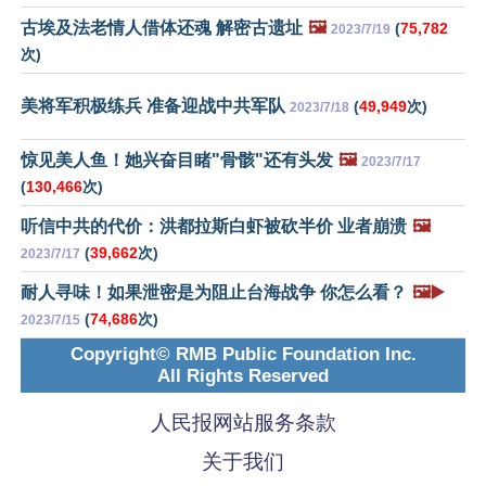
古埃及法老情人借体还魂 解密古遗址
🖼️
(
75,782
2023/7/19
次)
美将军积极练兵 准备迎战中共军队
(
49,949
次)
2023/7/18
惊见美人鱼！她兴奋目睹"骨骸"还有头发
🖼️
2023/7/17
(
130,466
次)
听信中共的代价：洪都拉斯白虾被砍半价 业者崩溃
🖼️
(
39,662
次)
2023/7/17
耐人寻味！如果泄密是为阻止台海战争 你怎么看？
🖼️▶️
(
74,686
次)
2023/7/15
Copyright© RMB Public Foundation Inc.
All Rights Reserved
人民报网站服务条款
关于我们