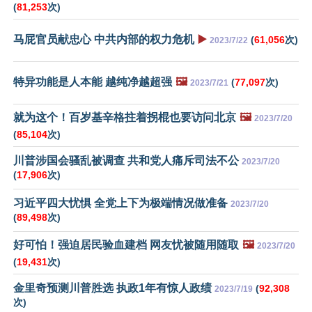
(
81,253
次)
马屁官员献忠心 中共内部的权力危机
▶️
(
61,056
次)
2023/7/22
特异功能是人本能 越纯净越超强
🖼️
(
77,097
次)
2023/7/21
就为这个！百岁基辛格拄着拐棍也要访问北京
🖼️
2023/7/20
(
85,104
次)
川普涉国会骚乱被调查 共和党人痛斥司法不公
2023/7/20
(
17,906
次)
习近平四大忧惧 全党上下为极端情况做准备
2023/7/20
(
89,498
次)
好可怕！强迫居民验血建档 网友忧被随用随取
🖼️
2023/7/20
(
19,431
次)
金里奇预测川普胜选 执政1年有惊人政绩
(
92,308
2023/7/19
次)