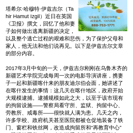
塔希尔·哈穆特·伊兹吉尔（Ta
hir Hamut Izgil）近日在英国
《卫报》撰文，回忆了他和妻
子如何做出逃离新疆的决定，
以及整个逃亡过程的艰难和悲伤，为了保护父母和
家人，他无法和他们说再见。以下是伊兹吉尔文章
的部分内容。

2017年3月中旬的一天，伊兹吉尔刚刚在乌鲁木齐的
新疆艺术学院完成每周一次的电影导演讲座，携妻
子一起和新疆喀什来的朋友迪尔伯会面，她讲述了
在喀什发生的事情：这几天在喀什地区，政府开始
大规模逮捕。逮捕规模如此之大，以至于该市现有
的拘留设施——警察局看守所、监狱、拘留中心、
劳教所、戒毒所——很快就人满为患。几天之内，
许多学校、政府机关甚至医院都被仓促地装备了铁
门、窗栏和铁丝网，改造成拘留所和“再教育中心” 