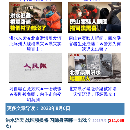
洪水来袭🔥北京泄洪引发河
唐山迷案骇人听闻，四名受
北涿州大规模洪灾🔥洪灾实
害者生死成谜！🔥警方为何
境直击：
迟迟未出警？
习自曝亡党方式🔥一语成谶
北京洪水暴涨桥梁被冲塌，
🔥秦刚被免职，内斗走向变
灾情泛滥，吓坏民众！
幻莫测，
更多文章导读：
2023年8月6日
洪水滔天 战区频换将 习隐身演哪一出戏？
(
211,066
2023/8/9
次)