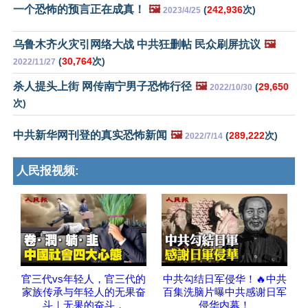
一个恐怖的预言正在成真！
🖼️
(
242,936
次)
2023/4/25
乌鲁木齐火灾引网络大战 中共狂删帖 民众刷屏抗议
🖼️
(
30,764
次)
2022/11/27
杀人提头上街 网传南宁男子恐怖行径
🖼️
(
29,650
2022/10/30
次)
中共新华网刊登的真实恐怖新闻
🖼️
(
289,222
次)
2022/7/14
人民报视频:
官三代vs年轻人，官三代的
中共勾结日军侵华！🔥中共
家族传承与年轻人的无果奋
百集洗脑片曝中共感谢日军
斗｜无果的奋斗，
侵华内幕！