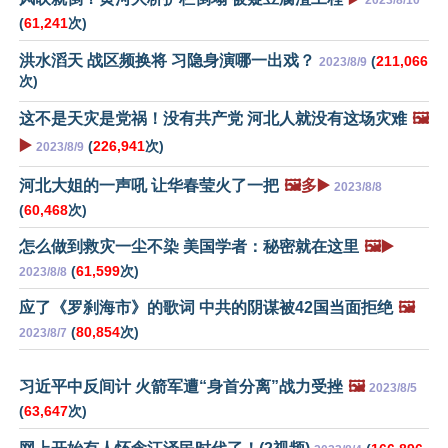
2023/8/10
(
61,241
次)
洪水滔天 战区频换将 习隐身演哪一出戏？
(
211,066
2023/8/9
次)
这不是天灾是党祸！没有共产党 河北人就没有这场灾难
🖼️
▶️
(
226,941
次)
2023/8/9
河北大姐的一声吼 让华春莹火了一把
🖼️多▶️
2023/8/8
(
60,468
次)
怎么做到救灾一尘不染 美国学者：秘密就在这里
🖼️▶️
(
61,599
次)
2023/8/8
应了《罗刹海市》的歌词 中共的阴谋被42国当面拒绝
🖼️
(
80,854
次)
2023/8/7
习近平中反间计 火箭军遭“身首分离”战力受挫
🖼️
2023/8/5
(
63,647
次)