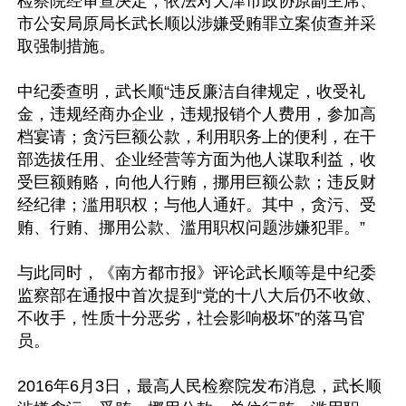
检察院经审查决定，依法对天津市政协原副主席、
市公安局原局长武长顺以涉嫌受贿罪立案侦查并采
取强制措施。

中纪委查明，武长顺“违反廉洁自律规定，收受礼
金，违规经商办企业，违规报销个人费用，参加高
档宴请；贪污巨额公款，利用职务上的便利，在干
部选拔任用、企业经营等方面为他人谋取利益，收
受巨额贿赂，向他人行贿，挪用巨额公款；违反财
经纪律；滥用职权；与他人通奸。其中，贪污、受
贿、行贿、挪用公款、滥用职权问题涉嫌犯罪。”

与此同时，《南方都市报》评论武长顺等是中纪委
监察部在通报中首次提到“党的十八大后仍不收敛、
不收手，性质十分恶劣，社会影响极坏”的落马官
员。 

2016年6月3日，最高人民检察院发布消息，武长顺