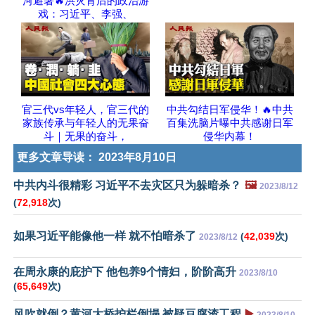
河避暑🔥洪灾背后的政治游
戏：习近平、李强、
官三代vs年轻人，官三代的
中共勾结日军侵华！🔥中共
家族传承与年轻人的无果奋
百集洗脑片曝中共感谢日军
斗｜无果的奋斗，
侵华内幕！
更多文章导读：
2023年8月10日
中共内斗很精彩 习近平不去灾区只为躲暗杀？
🖼️
2023/8/12
(
72,918
次)
如果习近平能像他一样 就不怕暗杀了
(
42,039
次)
2023/8/12
在周永康的庇护下 他包养9个情妇，阶阶高升
2023/8/10
(
65,649
次)
风吹就倒？黄河大桥护栏倒塌 被疑豆腐渣工程
▶️