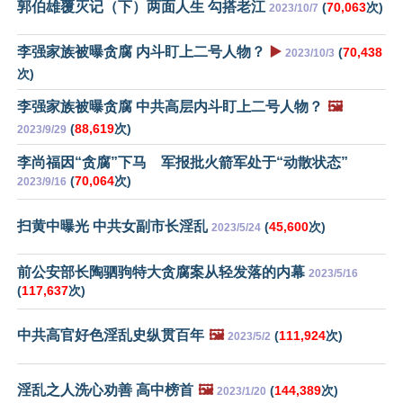
郭伯雄覆灭记（下）两面人生 勾搭老江
(
70,063
次)
2023/10/7
李强家族被曝贪腐 内斗盯上二号人物？
▶️
(
70,438
2023/10/3
次)
李强家族被曝贪腐 中共高层内斗盯上二号人物？
🖼️
(
88,619
次)
2023/9/29
李尚福因“贪腐”下马 军报批火箭军处于“动散状态”
(
70,064
次)
2023/9/16
扫黄中曝光 中共女副市长淫乱
(
45,600
次)
2023/5/24
前公安部长陶驷驹特大贪腐案从轻发落的内幕
2023/5/16
(
117,637
次)
中共高官好色淫乱史纵贯百年
🖼️
(
111,924
次)
2023/5/2
淫乱之人洗心劝善 高中榜首
🖼️
(
144,389
次)
2023/1/20