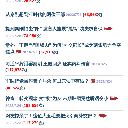
(
28,527
次)
2023/7/28
从秦刚想到江时代的两位干部
(
66,068
次)
2023/7/28
提到秦刚怕变“阳” 发言人施展“甩锅”功夫求自保
🖼️▶️
(
78,050
次)
2023/7/26
意外！王毅当“回锅肉” 为何“外交部长”成为两派势力争夺
焦点
🖼️
(
37,510
次)
2023/7/26
习近平挥泪罢秦刚 王毅回炉 证实内斗传言
2023/7/25
(
117,973
次)
军队把党当作聋子耳朵 何卫东话中有话？
🖼️
2023/7/24
(
46,524
次)
神奇！转变观念 变“敌”为友 末期肿瘤竟然听话变小
🖼️▶️
(
183,656
次)
2023/7/24
网友惊呆了！这位大五毛要把火引向外交部？
🖼️▶️
(
117,276
次)
2023/7/22