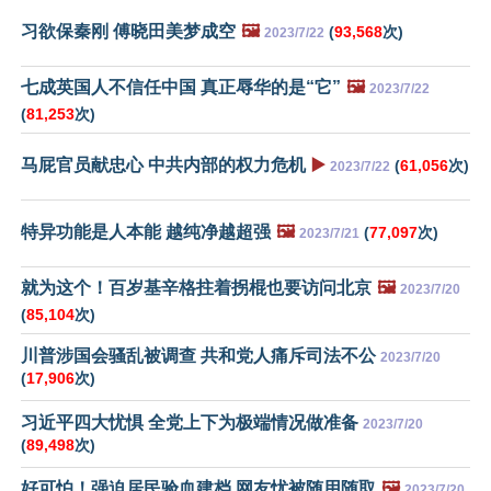
习欲保秦刚 傅晓田美梦成空
🖼️
(
93,568
次)
2023/7/22
七成英国人不信任中国 真正辱华的是“它”
🖼️
2023/7/22
(
81,253
次)
马屁官员献忠心 中共内部的权力危机
▶️
(
61,056
次)
2023/7/22
特异功能是人本能 越纯净越超强
🖼️
(
77,097
次)
2023/7/21
就为这个！百岁基辛格拄着拐棍也要访问北京
🖼️
2023/7/20
(
85,104
次)
川普涉国会骚乱被调查 共和党人痛斥司法不公
2023/7/20
(
17,906
次)
习近平四大忧惧 全党上下为极端情况做准备
2023/7/20
(
89,498
次)
好可怕！强迫居民验血建档 网友忧被随用随取
🖼️
2023/7/20