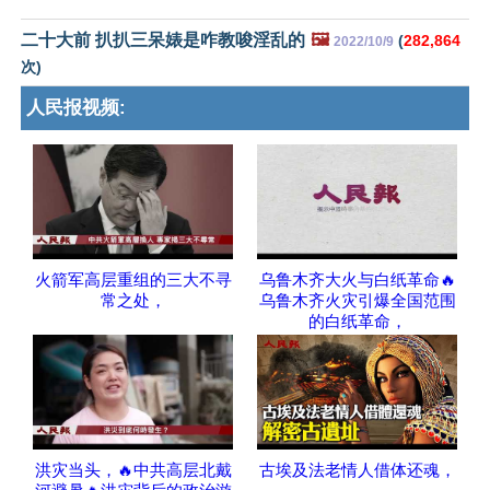
二十大前 扒扒三呆婊是咋教唆淫乱的
🖼️
(
282,864
2022/10/9
次)
人民报视频:
火箭军高层重组的三大不寻
乌鲁木齐大火与白纸革命🔥
常之处，
乌鲁木齐火灾引爆全国范围
的白纸革命，
洪灾当头，🔥中共高层北戴
古埃及法老情人借体还魂，