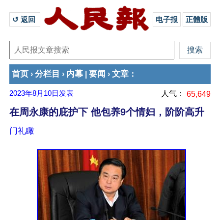
↺ 返回 
电子报
正體版
首页
分栏目
内幕
要闻
文章
›
›
|
›
：
2023年8月10日
发表
人气：
65,649
在周永康的庇护下 他包养9个情妇，阶阶高升
门礼瞰