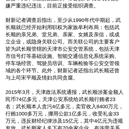
嫌严重违纪违法，目前正接受组织调查。

财新记者调查后指出，至少从1990年代中期起，武
长顺就已经开始利用职权为家族牟利布局：包括武
长顺的亲兄弟、堂兄弟、亲家、女婿及亲信，或成
立企业，或隐身关联公司。而关联公司的主要客户
皆为武长顺管辖的天津市公安交管系统，包括天津
市信号灯等基础设施、智能交通信息化系统采购、
停车场经营、驾驶员培训、车辆检验等公安交管领
域的各个环节。此外，财新记者还指出武长顺还曾
与上司宋平顺及情妇共同贪腐。 

2015年3月，天津政法系统通报，武长顺涉案金额人
民币74亿多元，天津公安系统给武长顺行贿者23
名；武长顺本人贪污4亿多元，卖官收入8400万元，
行贿1000多万元，挪用公款1亿多元，收受礼金33
万元，违反财经纪律涉及15亿元，其中4亿元为违规
发放。武长顺家人名下有70余家企业，有连带关系