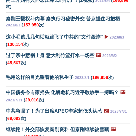
网上开始有人怀念江泽民时代了！(2视频)
(
166,896
2023/8/4
次)
秦刚王毅权斗内幕 秦执行习秘密外交 普京捏住习把柄
(
157,950
次)
2023/8/3
这小毛孩儿几句话就踹飞了中共的“文件轰炸”
▶️
2023/8/3
(
130,154
次)
过于亲中惹祸上身 意大利竹篮打水一场空
🖼️
2023/8/2
(
45,567
次)
毛用这样的目光望着他的私生子
(
196,856
次)
2023/8/1
中国债务令专家摇头 化解危机习近平敢放手一搏吗？
🖼️
(
29,016
次)
2023/7/31
中共急眼了！为了出席APEC李家超低头认怂
🖼️
2023/7/31
(
69,093
次)
继续挖！外交部恢复秦刚资料 但秦刚继续被雪藏
🖼️