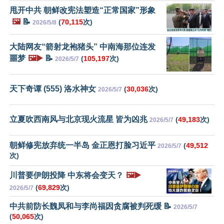
甩开中共 朝鲜改宪法塑造“正常国家”形象
🖼️
📝
(
70,115
次)
2026/5/8
大陆网友“箭射龙袍猪头” 中南海那位连发
噩梦
🖼️▶️
📝
(
105,197
次)
2026/5/7
天下奇谭 (555) 洛水神女
(
30,036
次)
2026/5/7
立夏吹西南风与北京现火流星 皆为凶兆
(
49,183
次)
2026/5/7
朝鲜修宪放弃统一半岛 金正恩打脸习近平
(
49,512
2026/5/7
次)
川普要伊朗投降 中东将会变天？
🖼️▶️
(
69,829
次)
2026/5/7
中共前防长魏凤和与李尚福因贪腐被判死缓 📝
2026/5/7
(
50,065
次)