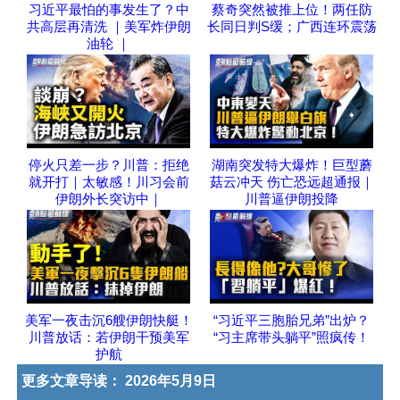
习近平最怕的事发生了？中
蔡奇突然被推上位！两任防
共高层再清洗 ｜美军炸伊朗
长同日判S缓；广西连环震荡
油轮 ｜
停火只差一步？川普：拒绝
湖南突发特大爆炸！巨型蘑
就开打｜太敏感！川习会前
菇云冲天 伤亡恐远超通报｜
伊朗外长突访中｜
川普逼伊朗投降
美军一夜击沉6艘伊朗快艇！
“习近平三胞胎兄弟”出炉？
川普放话：若伊朗干预美军
“习主席带头躺平”照疯传！
护航
更多文章导读：
2026年5月9日