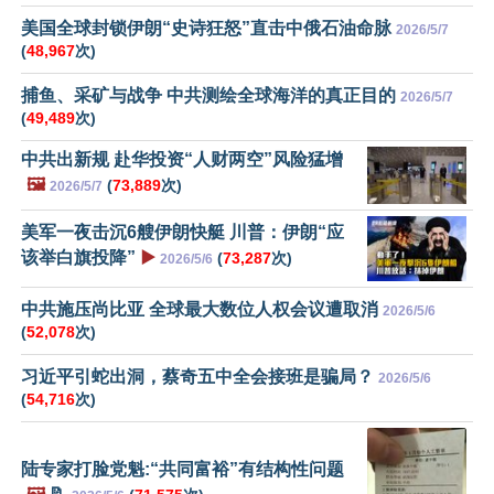
美国全球封锁伊朗“史诗狂怒”直击中俄石油命脉
2026/5/7
(
48,967
次)
捕鱼、采矿与战争 中共测绘全球海洋的真正目的
2026/5/7
(
49,489
次)
中共出新规 赴华投资“人财两空”风险猛增
🖼️
(
73,889
次)
2026/5/7
美军一夜击沉6艘伊朗快艇 川普：伊朗“应
该举白旗投降”
▶️
(
73,287
次)
2026/5/6
中共施压尚比亚 全球最大数位人权会议遭取消
2026/5/6
(
52,078
次)
习近平引蛇出洞，蔡奇五中全会接班是骗局？
2026/5/6
(
54,716
次)
陆专家打脸党魁:“共同富裕”有结构性问题