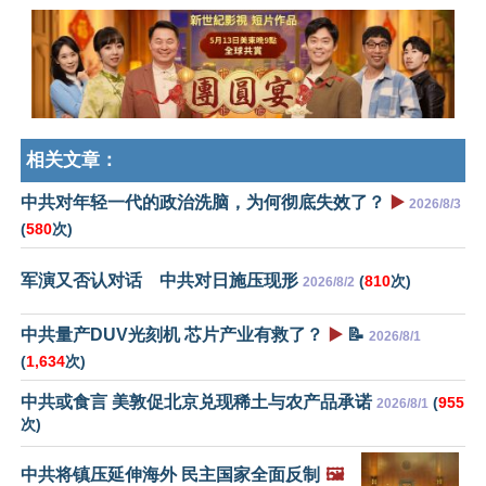
相关文章：
中共对年轻一代的政治洗脑，为何彻底失效了？
▶️
2026/8/3
(
580
次)
军演又否认对话 中共对日施压现形
(
810
次)
2026/8/2
中共量产DUV光刻机 芯片产业有救了？
▶️
📝
2026/8/1
(
1,634
次)
中共或食言 美敦促北京兑现稀土与农产品承诺
(
955
2026/8/1
次)
中共将镇压延伸海外 民主国家全面反制
🖼️