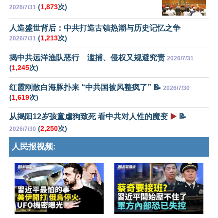
(
1,873
次)
2026/7/31
人造盛世背后：中共打造古镇热潮与历史记忆之争
(
1,213
次)
2026/7/31
揭中共远洋渔队恶行 滥捕、侵权又规避究责
2026/7/31
(
1,245
次)
红霞刚散白海豚扑来 “中共国被风整疯了” 📝
2026/7/30
(
1,619
次)
从揭阳12岁孩童虐狗致死 看中共对人性的魔变
▶️
📝
(
2,250
次)
2026/7/30
人民报视频: