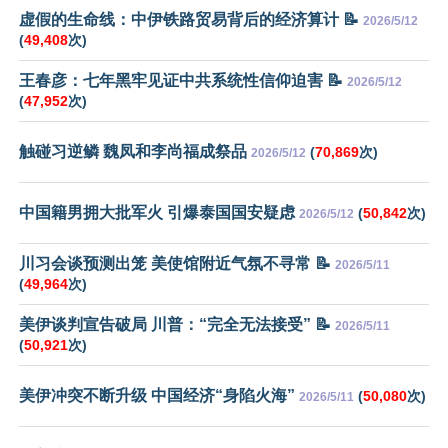
虚假的生命线：中伊铁路贸易背后的经济算计 📝
2026/5/12
(
49,408
次)
王春彦：七年黑牢见证中共系统性信仰迫害 📝
2026/5/12
(
47,952
次)
触碰习逆鳞 魏凤和李尚福成祭品
(
70,869
次)
2026/5/12
中国籍男拥大批军火 引爆泰国国安疑虑
(
50,842
次)
2026/5/12
川习会谈预测出笼 美使馆附近气氛不寻常 📝
2026/5/11
(
49,964
次)
美伊谈判宣告破局 川普：“完全无法接受” 📝
2026/5/11
(
50,921
次)
美伊冲突不断升级 中国经济“身陷火海”
(
50,080
次)
2026/5/11