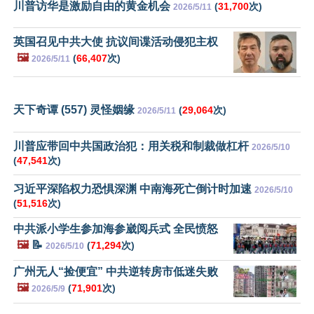
川普访华是激励自由的黄金机会
(
31,700
次)
2026/5/11
英国召见中共大使 抗议间谍活动侵犯主权
🖼️
(
66,407
次)
2026/5/11
天下奇谭 (557) 灵怪姻缘
(
29,064
次)
2026/5/11
川普应带回中共国政治犯：用关税和制裁做杠杆
2026/5/10
(
47,541
次)
习近平深陷权力恐惧深渊 中南海死亡倒计时加速
2026/5/10
(
51,516
次)
中共派小学生参加海参崴阅兵式 全民愤怒
🖼️
📝
(
71,294
次)
2026/5/10
广州无人“捡便宜” 中共逆转房市低迷失败
🖼️
(
71,901
次)
2026/5/9