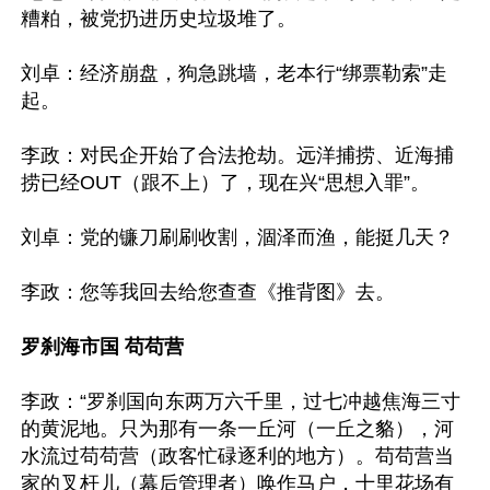
糟粕，被党扔进历史垃圾堆了。

刘卓：经济崩盘，狗急跳墙，老本行“绑票勒索”走
起。

李政：对民企开始了合法抢劫。远洋捕捞、近海捕
捞已经OUT（跟不上）了，现在兴“思想入罪”。

刘卓：党的镰刀刷刷收割，涸泽而渔，能挺几天？

李政：您等我回去给您查查《推背图》去。

罗刹海市国 苟苟营
李政：“罗刹国向东两万六千里，过七冲越焦海三寸
的黄泥地。只为那有一条一丘河（一丘之貉），河
水流过苟苟营（政客忙碌逐利的地方）。苟苟营当
家的叉杆儿（幕后管理者）唤作马户，十里花场有