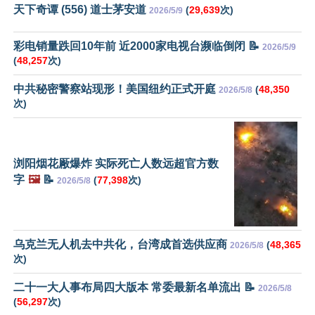
天下奇谭 (556) 道士茅安道
(
29,639
次)
2026/5/9
彩电销量跌回10年前 近2000家电视台濒临倒闭 📝
2026/5/9
(
48,257
次)
中共秘密警察站现形！美国纽约正式开庭
(
48,350
2026/5/8
次)
浏阳烟花厰爆炸 实际死亡人数远超官方数
字
🖼️
📝
(
77,398
次)
2026/5/8
乌克兰无人机去中共化，台湾成首选供应商
(
48,365
2026/5/8
次)
二十一大人事布局四大版本 常委最新名单流出 📝
2026/5/8
(
56,297
次)