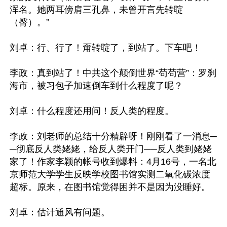
浑名。她两耳傍肩三孔鼻，未曾开言先转聢
（臀）。”

刘卓：行、行了！甭转聢了，到站了。下车吧！

李政：真到站了！中共这个颠倒世界“苟苟营”：罗刹
海市，被习包子加速倒车到什么程度了呢？

刘卓：什么程度还用问！反人类的程度。

李政：刘老师的总结十分精辟呀！刚刚看了一消息─
─彻底反人类姥姥，给反人类开门──反人类到姥姥
家了！作家李颖的帐号收到爆料：4月16号，一名北
京师范大学学生反映学校图书馆实测二氧化碳浓度
超标。原来，在图书馆觉得困并不是因为没睡好。

刘卓：估计通风有问题。
