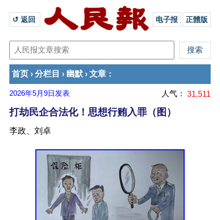
↺ 返回 
电子报
正體版
首页
分栏目
幽默
文章
›
›
›
：
2026年5月9日
发表
人气：
31,511
打劫民企合法化！思想行贿入罪（图）
李政、刘卓