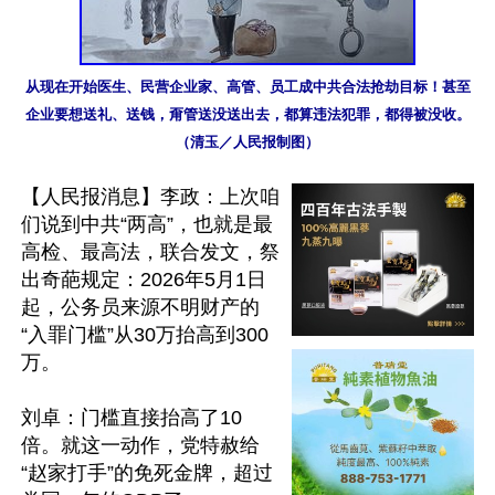
从现在开始医生、民营企业家、高管、员工成中共合法抢劫目标！甚至
企业要想送礼、送钱，甭管送没送出去，都算违法犯罪，都得被没收。
（清玉／人民报制图）
【人民报消息】李政：上次咱
们说到中共“两高”，也就是最
高检、最高法，联合发文，祭
出奇葩规定：2026年5月1日
起，公务员来源不明财产的
“入罪门槛”从30万抬高到300
万。

刘卓：门槛直接抬高了10
倍。就这一动作，党特赦给
“赵家打手”的免死金牌，超过