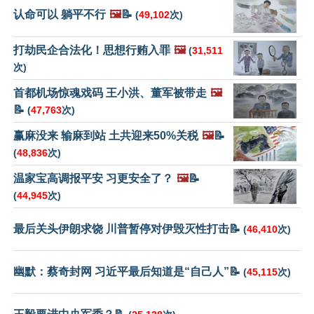
认命可以 躺平不行
🖼️
📝
(
49,102
次)
打劫民企合法化！思想行贿入罪
🖼️
(
31,511
次)
首都机场惊魂戏码 王小洪、董军被带走
🖼️
📝
(
47,763
次)
赢麻没来 输麻到站 土共迎来50%关税
🖼️
📝
(
48,836
次)
温家宝高调报平安 习更安全了？
🖼️
📝
(
44,945
次)
最后关头伊朗求饶 川普暂停对伊毁灭性打击📝
(
46,410
次)
幽默：蔡奇封网 习近平最后知道是“自己人”📝
(
45,115
次)