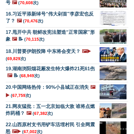
号
🖼️
(
70,608
次)
16.习近平添新绰号“伟大剁首”李彦宏也反
了？
🖼️
(
70,476
次)
17.甩开中共 朝鲜改宪法塑造“正常国家”形
象
🖼️
📝
(
70,115
次)
18.川普要伊朗投降 中东将会变天？
🖼️▶️
(
69,829
次)
19.湖南浏阳烟花厰发生特大爆炸21死61伤
🖼️
📝
(
68,949
次)
20.中国网络热传：90%小县城正在消失
🖼️
▶️
(
67,759
次)
21.网友猛批：五一北京如临大敌 谁将点燃
炸药桶？
🖼️
(
67,382
次)
22.山西原村支书用铲车活埋村民 引全网震
怒
🖼️▶️
(
67,002
次)