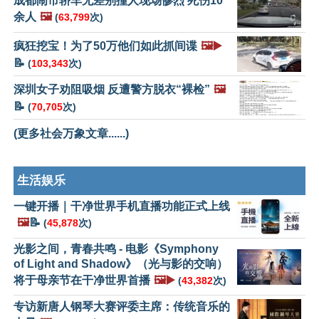
成都闹市轿车无差别撞人现场惨烈 死伤10
余人
🖼️
(
63,799
次)
疯狂挖宝！为了50万他们如此抓间谍
🖼️▶️
📝
(
103,343
次)
深圳女子劝阻吸烟 反遭警方脱衣“裸检”
🖼️
📝
(
70,705
次)
(更多社会万象文章......)
生活娱乐
一键开播｜干净世界手机直播功能正式上线
🖼️
📝
(
45,878
次)
光影之间，青春共鸣 - 电影《Symphony
of Light and Shadow》（光与影的交响）
将于母亲节在干净世界首播
🖼️▶️
(
43,382
次)
专访新唐人钢琴大赛评委主席：传统音乐的