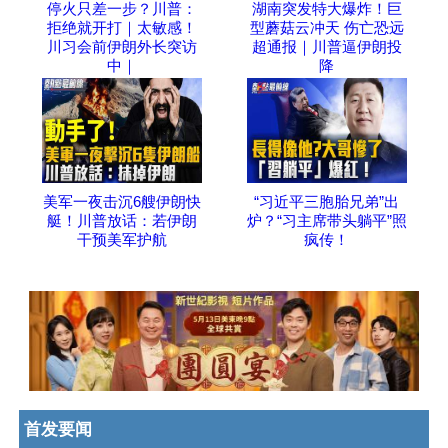
停火只差一步？川普：
湖南突发特大爆炸！巨
拒绝就开打｜太敏感！
型蘑菇云冲天 伤亡恐远
川习会前伊朗外长突访
超通报｜川普逼伊朗投
中｜
降
美军一夜击沉6艘伊朗快
“习近平三胞胎兄弟”出
艇！川普放话：若伊朗
炉？“习主席带头躺平”照
干预美军护航
疯传！
首发要闻