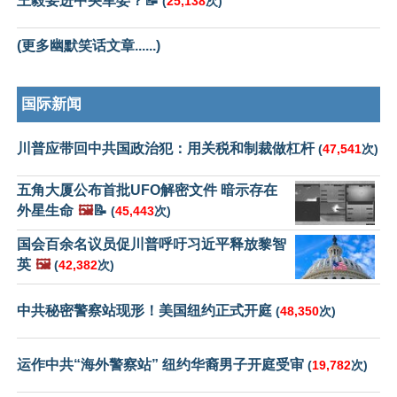
王毅要进中央军委？📝
(
25,138
次)
(更多幽默笑话文章......)
国际新闻
川普应带回中共国政治犯：用关税和制裁做杠杆
(
47,541
次)
五角大厦公布首批UFO解密文件 暗示存在
外星生命
🖼️
📝
(
45,443
次)
国会百余名议员促川普呼吁习近平释放黎智
英
🖼️
(
42,382
次)
中共秘密警察站现形！美国纽约正式开庭
(
48,350
次)
运作中共“海外警察站” 纽约华裔男子开庭受审
(
19,782
次)