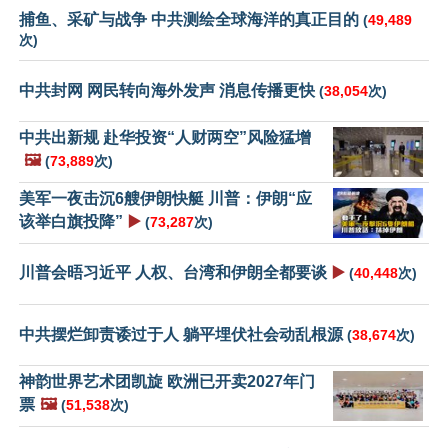
捕鱼、采矿与战争 中共测绘全球海洋的真正目的
(
49,489
次)
中共封网 网民转向海外发声 消息传播更快
(
38,054
次)
中共出新规 赴华投资“人财两空”风险猛增
🖼️
(
73,889
次)
美军一夜击沉6艘伊朗快艇 川普：伊朗“应
该举白旗投降”
▶️
(
73,287
次)
川普会晤习近平 人权、台湾和伊朗全都要谈
▶️
(
40,448
次)
中共摆烂卸责诿过于人 躺平埋伏社会动乱根源
(
38,674
次)
神韵世界艺术团凯旋 欧洲已开卖2027年门
票
🖼️
(
51,538
次)