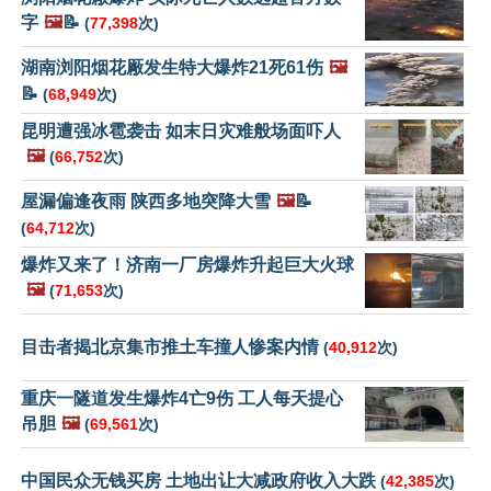
字
🖼️
📝
(
77,398
次)
湖南浏阳烟花厰发生特大爆炸21死61伤
🖼️
📝
(
68,949
次)
昆明遭强冰雹袭击 如末日灾难般场面吓人
🖼️
(
66,752
次)
屋漏偏逢夜雨 陕西多地突降大雪
🖼️
📝
(
64,712
次)
爆炸又来了！济南一厂房爆炸升起巨大火球
🖼️
(
71,653
次)
目击者揭北京集市推土车撞人惨案内情
(
40,912
次)
重庆一隧道发生爆炸4亡9伤 工人每天提心
吊胆
🖼️
(
69,561
次)
中国民众无钱买房 土地出让大减政府收入大跌
(
42,385
次)