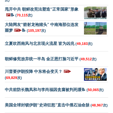
次)
甩开中共 朝鲜改宪法塑造“正常国家”形象
🖼️
📝
(
70,115
次)
大陆网友“箭射龙袍猪头” 中南海那位连发
噩梦
🖼️▶️
📝
(
105,197
次)
立夏吹西南风与北京现火流星 皆为凶兆
(
49,183
次)
朝鲜修宪放弃统一半岛 金正恩打脸习近平
(
49,512
次)
川普要伊朗投降 中东将会变天？
🖼️▶️
(
69,829
次)
中共前防长魏凤和与李尚福因贪腐被判死缓📝
(
50,065
次)
美国全球封锁伊朗“史诗狂怒”直击中俄石油命脉
(
48,967
次)