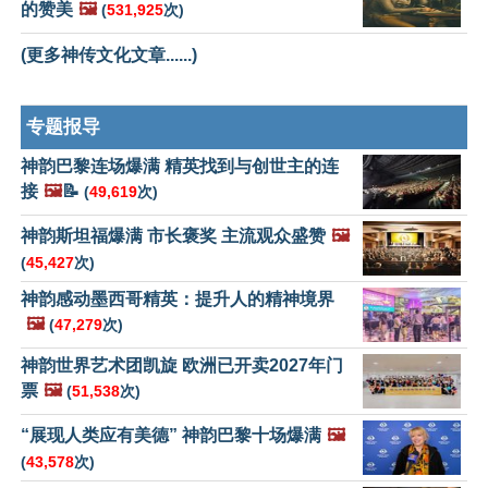
的赞美
🖼️
(
531,925
次)
(更多神传文化文章......)
专题报导
神韵巴黎连场爆满 精英找到与创世主的连
接
🖼️
📝
(
49,619
次)
神韵斯坦福爆满 市长褒奖 主流观众盛赞
🖼️
(
45,427
次)
神韵感动墨西哥精英：提升人的精神境界
🖼️
(
47,279
次)
神韵世界艺术团凯旋 欧洲已开卖2027年门
票
🖼️
(
51,538
次)
“展现人类应有美德” 神韵巴黎十场爆满
🖼️
(
43,578
次)