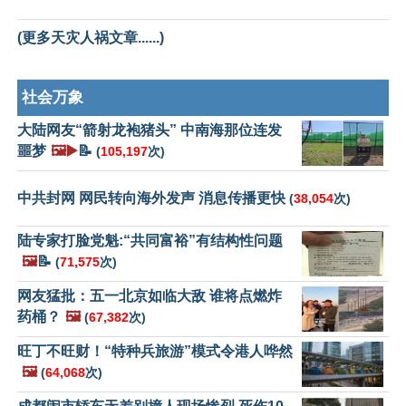
(更多天灾人祸文章......)
社会万象
大陆网友“箭射龙袍猪头” 中南海那位连发
噩梦
🖼️▶️
📝
(
105,197
次)
中共封网 网民转向海外发声 消息传播更快
(
38,054
次)
陆专家打脸党魁:“共同富裕”有结构性问题
🖼️
📝
(
71,575
次)
网友猛批：五一北京如临大敌 谁将点燃炸
药桶？
🖼️
(
67,382
次)
旺丁不旺财！“特种兵旅游”模式令港人哗然
🖼️
(
64,068
次)