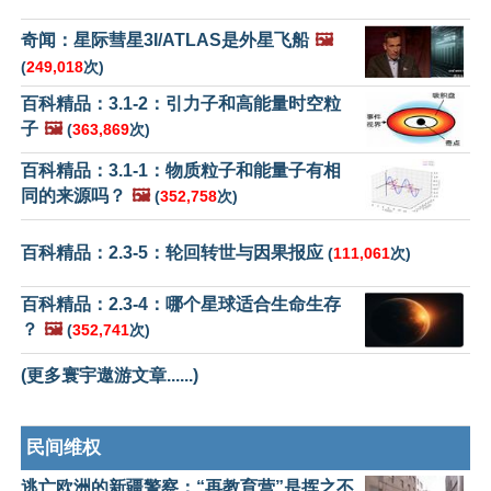
奇闻：星际彗星3I/ATLAS是外星飞船
🖼️
(
249,018
次)
百科精品：3.1-2：引力子和高能量时空粒
子
🖼️
(
363,869
次)
百科精品：3.1-1：物质粒子和能量子有相
同的来源吗？
🖼️
(
352,758
次)
百科精品：2.3-5：轮回转世与因果报应
(
111,061
次)
百科精品：2.3-4：哪个星球适合生命生存
？
🖼️
(
352,741
次)
(更多寰宇遨游文章......)
民间维权
逃亡欧洲的新疆警察：“再教育营”是挥之不