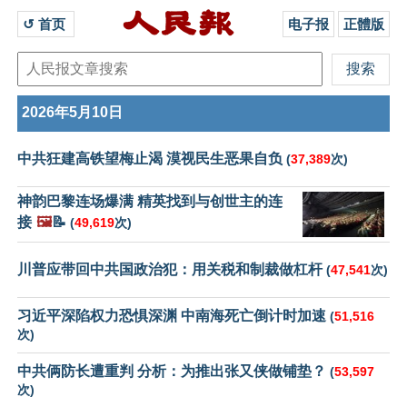
↺ 首页 
电子报
正體版
2026年5月10日
中共狂建高铁望梅止渴 漠视民生恶果自负
(
37,389
次)
神韵巴黎连场爆满 精英找到与创世主的连
接
🖼️
📝
(
49,619
次)
川普应带回中共国政治犯：用关税和制裁做杠杆
(
47,541
次)
习近平深陷权力恐惧深渊 中南海死亡倒计时加速
(
51,516
次)
中共俩防长遭重判 分析：为推出张又侠做铺垫？
(
53,597
次)