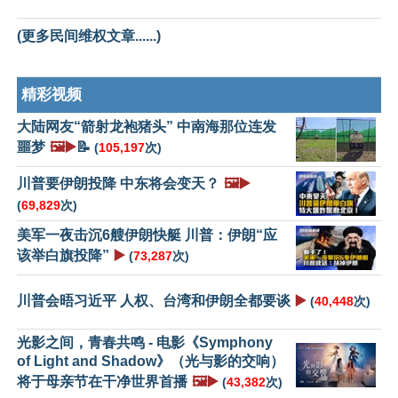
(更多民间维权文章......)
精彩视频
大陆网友“箭射龙袍猪头” 中南海那位连发
噩梦
🖼️▶️
📝
(
105,197
次)
川普要伊朗投降 中东将会变天？
🖼️▶️
(
69,829
次)
美军一夜击沉6艘伊朗快艇 川普：伊朗“应
该举白旗投降”
▶️
(
73,287
次)
川普会晤习近平 人权、台湾和伊朗全都要谈
▶️
(
40,448
次)
光影之间，青春共鸣 - 电影《Symphony
of Light and Shadow》（光与影的交响）
将于母亲节在干净世界首播
🖼️▶️
(
43,382
次)