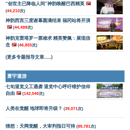
“创世主已降临人间”神韵唤醒巴西精英
🖼️
(
44,210
次)
神韵西宫三度谢幕圆满结束 福冈站将开演
🖼️
(
44,499
次)
神韵克雷塔罗一票难求 精英赞佩：展现信
念
🖼️
(
46,855
次)
(更多专题报导文章......)
寰宇遨游
七旬退党义工遇袭 退党中心呼吁维护信仰
自由
🖼️
(
142,540
次)
人类在觉醒 地球即将升级？
(
39,071
次)
猜想：天网觉醒，大审判指日可待
(
89,781
次)