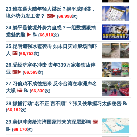
23.谁在逼大陆年轻人谋反？躺平成间谍，
境外势力发工资？
🖼️▶️
(
66,998
次)
24.躺平是被境外势力蛊惑？一组数据狠抽
党魁的脸
▶️
📝
(
66,910
次)
25.昆明遭强冰雹袭击 如末日灾难般场面吓
人
🖼️
(
66,752
次)
26.受经济寒冬冲击 去年339万家餐饮店停
业
🖼️▶️
(
66,569
次)
27.习偷鸡不成蚀把米 反令台湾在非洲声名
大噪
🖼️
📝
(
66,330
次)
28.抓捕行动“名不正 言不顺”？张又侠掌握习太多秘密 📝
(
66,192
次)
29.美伊冲突给海湾国家带来的深层影响
🖼️
📝
(
66,170
次)