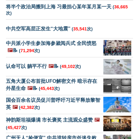
将半个政治局搬到上海 习最担心某年某月某一天
(
36,665
次)
中共空军高层正发生“大地震”
(
35,541
次)
中共派小学生参加海参崴阅兵式 全民愤怒
🖼️
📝
(
71,294
次)
认命可以 躺平不行
🖼️
📝
(
49,102
次)
五角大厦公布首批UFO解密文件 暗示存在
外星生命
🖼️
📝
(
45,443
次)
国会百余名议员促川普呼吁习近平释放黎智
英
🖼️
(
42,382
次)
神韵斯坦福爆满 市长褒奖 主流观众盛赞
🖼️
(
45,427
次)
广州无人“捡便宜” 中共逆转房市低迷失败