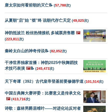
唐太宗如何看前朝的灭亡📝
(
57,788
次)
从夏朝“启”始 “桀”终 说朝代存亡天定
(
49,025
次)
神韵抵波兰 粉丝热情接机 多城票房售罄
🖼️
(
223,811
次)
秦岭太白山的神奇传说📝
(
82,052
次)
干净世界独家首播：神韵2025中秋舞蹈技
术技巧表演
🖼️
📝
(
245,473
次)
天下奇谭（392）古代皇帝登基前要修德学道
(
101,514
次)
中国古典舞大赛评委：比赛意义是传承文化
🖼️
(
413,716
次)
诗歌：森林男爵居维叶——对进化论反对者