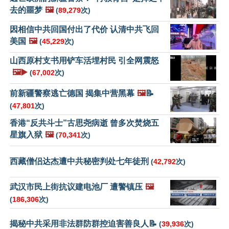
去的噩梦
🖼️
(
89,279
次)
因相信中共回国付出了代价 认清中共飞回
美国
🖼️
(
45,229
次)
山西原村支书用铲车活埋村民 引全网震怒
🖼️▶️
(
67,002
次)
前新疆警察逃亡德国 揭集中营黑幕
🖼️
📝
(
47,801
次)
香港“反共斗士”古思尧病逝 曾多次焚烧五
星旗入狱
🖼️
(
70,341
次)
西藏僧侣达杰遭中共秘密判处七年徒刑
(
42,792
次)
武汉市民上街抗议建电池厂 遭警镇压
🖼️
(
186,306
次)
揭秘中共采用非法群防群控迫害善良人📝
(
39,936
次)