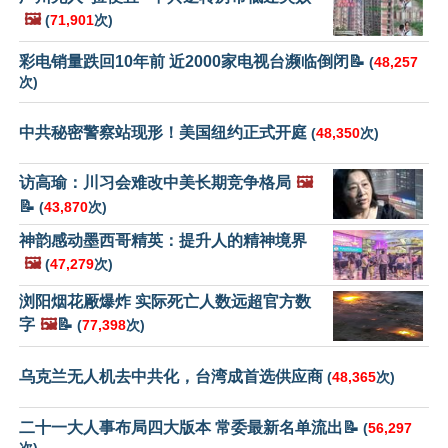
🖼️
(
71,901
次)
彩电销量跌回10年前 近2000家电视台濒临倒闭📝
(
48,257
次)
中共秘密警察站现形！美国纽约正式开庭
(
48,350
次)
访高瑜：川习会难改中美长期竞争格局
🖼️
📝
(
43,870
次)
神韵感动墨西哥精英：提升人的精神境界
🖼️
(
47,279
次)
浏阳烟花厰爆炸 实际死亡人数远超官方数
字
🖼️
📝
(
77,398
次)
乌克兰无人机去中共化，台湾成首选供应商
(
48,365
次)
二十一大人事布局四大版本 常委最新名单流出📝
(
56,297