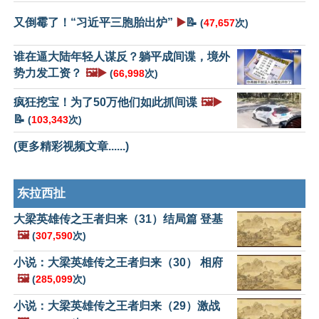
又倒霉了！“习近平三胞胎出炉”
▶️
📝
(
47,657
次)
谁在逼大陆年轻人谋反？躺平成间谍，境外
势力发工资？
🖼️▶️
(
66,998
次)
疯狂挖宝！为了50万他们如此抓间谍
🖼️▶️
📝
(
103,343
次)
(更多精彩视频文章......)
东拉西扯
大梁英雄传之王者归来（31）结局篇 登基
🖼️
(
307,590
次)
小说：大梁英雄传之王者归来（30） 相府
🖼️
(
285,099
次)
小说：大梁英雄传之王者归来（29）激战