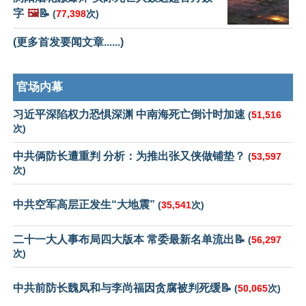
字
🖼️
📝
(
77,398
次)
(更多首发要闻文章......)
官场内幕
习近平深陷权力恐惧深渊 中南海死亡倒计时加速
(
51,516
次)
中共俩防长遭重判 分析：为推出张又侠做铺垫？
(
53,597
次)
中共空军高层正发生“大地震”
(
35,541
次)
二十一大人事布局四大版本 常委最新名单流出📝
(
56,297
次)
中共前防长魏凤和与李尚福因贪腐被判死缓📝
(
50,065
次)