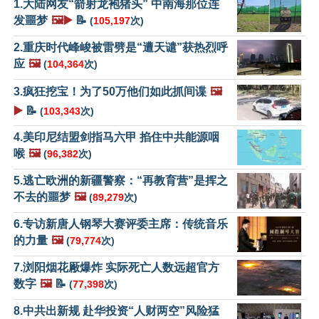
1.大陆网友“箭射龙袍猪头” 中南海那位连
发噩梦
🖼️▶️
📝
(
105,197
次)
2.重庆时代峰峻被雷劈是“遭天谴”获热烈呼
应
🖼️
(
104,364
次)
3.疯狂挖宝！为了50万他们如此抓间谍
🖼️
▶️
📝
(
103,343
次)
4.美印尼结盟剑指马六甲 掐住中共能源咽
喉
🖼️
(
96,382
次)
5.逃亡欧洲的新疆警察：“再教育营”是挥之
不去的噩梦
🖼️
(
89,279
次)
6.专访新唐人钢琴大赛评委主席：传统音乐
的力量
🖼️
(
79,774
次)
7.浏阳烟花厰爆炸 实际死亡人数远超官方
数字
🖼️
📝
(
77,398
次)
8.中共出新规 赴华投资“人财两空”风险猛