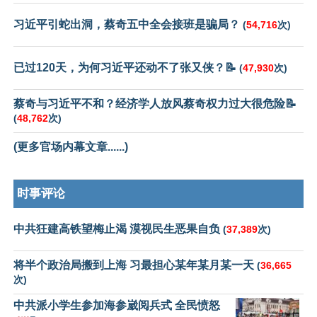
习近平引蛇出洞，蔡奇五中全会接班是骗局？
(
54,716
次)
已过120天，为何习近平还动不了张又侠？📝
(
47,930
次)
蔡奇与习近平不和？经济学人放风蔡奇权力过大很危险📝
(
48,762
次)
(更多官场内幕文章......)
时事评论
中共狂建高铁望梅止渴 漠视民生恶果自负
(
37,389
次)
将半个政治局搬到上海 习最担心某年某月某一天
(
36,665
次)
中共派小学生参加海参崴阅兵式 全民愤怒