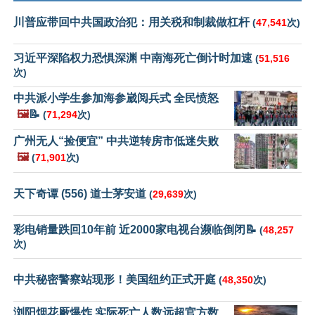
川普应带回中共国政治犯：用关税和制裁做杠杆
(
47,541
次)
习近平深陷权力恐惧深渊 中南海死亡倒计时加速
(
51,516
次)
中共派小学生参加海参崴阅兵式 全民愤怒
🖼️
📝
(
71,294
次)
广州无人“捡便宜” 中共逆转房市低迷失败
🖼️
(
71,901
次)
天下奇谭 (556) 道士茅安道
(
29,639
次)
彩电销量跌回10年前 近2000家电视台濒临倒闭📝
(
48,257
次)
中共秘密警察站现形！美国纽约正式开庭
(
48,350
次)
浏阳烟花厰爆炸 实际死亡人数远超官方数