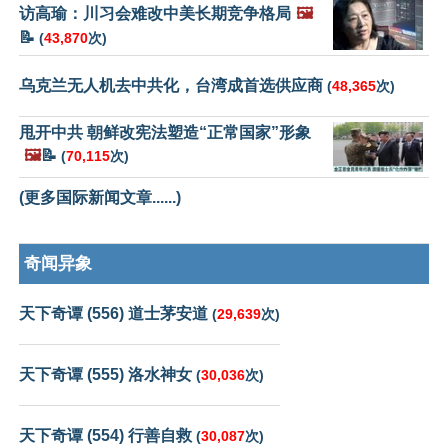
访高瑜：川习会难改中美长期竞争格局
🖼️
📝
(
43,870
次)
乌克兰无人机去中共化，台湾成首选供应商
(
48,365
次)
甩开中共 朝鲜改宪法塑造“正常国家”形象
🖼️
📝
(
70,115
次)
(更多国际新闻文章......)
奇闻异象
天下奇谭 (556) 道士茅安道
(
29,639
次)
天下奇谭 (555) 洛水神女
(
30,036
次)
天下奇谭 (554) 行善自救
(
30,087
次)