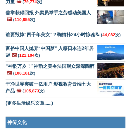
力量
🖼️
(
79,774
次)
善举获得回报 外卖员举手之劳感动美国人
🖼️
(
110,855
次)
谁要毁掉“四千年美女”？鞠婧祎24小时惊魂📝
(
44,082
次)
富裕中国人抛弃“中国梦” 入籍日本连2年居
冠
🖼️
(
121,104
次)
“神韵万岁！”神韵之美令法国观众深深陶醉
🖼️
(
108,181
次)
干净世界突破一亿用户 影视教育云端七大
产品
🖼️
(
105,873
次)
(更多生活娱乐文章......)
神传文化