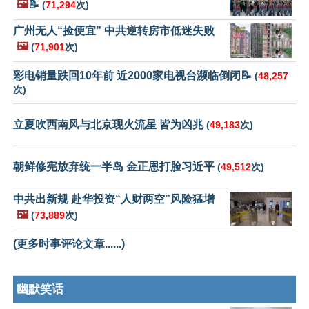
🖼️
📝
(
71,294
次)
广州无人“捡便宜” 中共逆转房市低迷失败
🖼️
(
71,901
次)
彩电销量跌回10年前 近2000家电视台濒临倒闭📝
(
48,257
次)
立夏吹西南风与北京现火流星 皆为凶兆
(
49,183
次)
朝鲜修宪放弃统一半岛 金正恩打脸习近平
(
49,512
次)
中共出新规 赴华投资“人财两空”风险猛增
🖼️
(
73,889
次)
(更多时事评论文章......)
幽默笑话