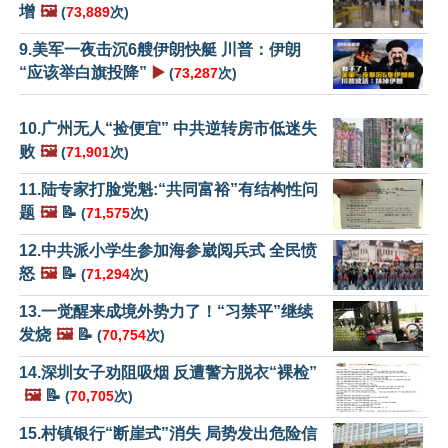
增
🖼️
(
73,889
次)
9.美军一夜击沉6艘伊朗快艇 川普：伊朗
“应该举白旗投降”
▶️
(
73,287
次)
10.广州无人“捡便宜” 中共逆转房市低迷失
败
🖼️
(
71,901
次)
11.陆专家打脸党魁:“共同富裕”有结构性问
题
🖼️
📝
(
71,575
次)
12.中共派小学生参加海参崴阅兵式 全民愤
怒
🖼️
📝
(
71,294
次)
13.一觉醒来成境外势力了！“习禁平”继续
发烧
🖼️
📝
(
70,754
次)
14.深圳女子劝阻吸烟 反遭警方脱衣“裸检”
🖼️
📝
(
70,705
次)
15.村镇银行“断崖式”消失 局势发出危险信