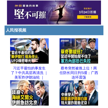
人民报视频
习近平最怕的事发生
蔡奇突然被推上位！两
了？中共高层再清洗 ｜
任防长同日判S缓；广西
美军炸伊朗油轮 ｜
连环震荡