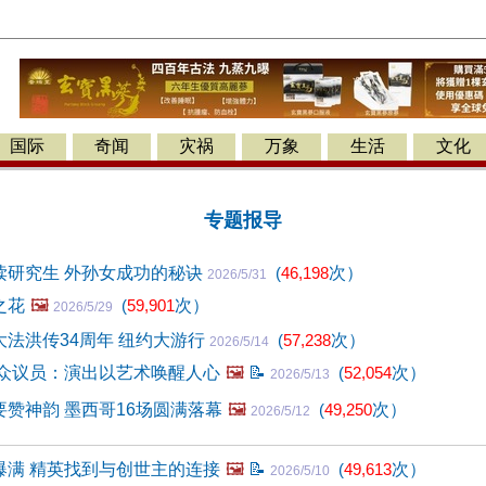
国际
奇闻
灾祸
万象
生活
文化
专题报导
读研究生 外孙女成功的秘诀
(
46,198
次）
2026/5/31
之花
🖼️
(
59,901
次）
2026/5/29
法洪传34周年 纽约大游行
(
57,238
次）
2026/5/14
 众议员：演出以艺术唤醒人心
🖼️
📝
(
52,054
次）
2026/5/13
赞神韵 墨西哥16场圆满落幕
🖼️
(
49,250
次）
2026/5/12
爆满 精英找到与创世主的连接
🖼️
📝
(
49,613
次）
2026/5/10