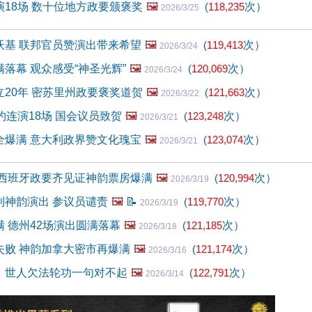
18场 数十位地方政要颁褒奖
🖼️
(
118,235
次）
2026/3/25
沃基 联邦官员赞演出带来希望
🖼️
(
119,413
次）
2026/3/24
落幕 观众感受“神圣光辉”
🖼️
(
120,069
次）
2026/3/24
20年 密苏里州政要褒奖道贺
🖼️
(
121,663
次）
2026/3/22
约连演18场 国会议员致贺
🖼️
(
123,248
次）
2026/3/21
全爆满 意大利政界赞文化瑰宝
🖼️
(
123,074
次）
2026/3/21
 西班牙政要齐见证神韵票房爆满
🖼️
(
120,994
次）
2026/3/19
利神韵演出 参议员谴责
🖼️
📝
(
119,770
次）
2026/3/19
 德州42场演出圆满落幕
🖼️
(
121,185
次）
2026/3/18
失败 神韵加拿大密市再爆满
🖼️
(
121,174
次）
2026/3/16
：世人欠法轮功一句对不起
🖼️
(
122,791
次）
2026/3/14