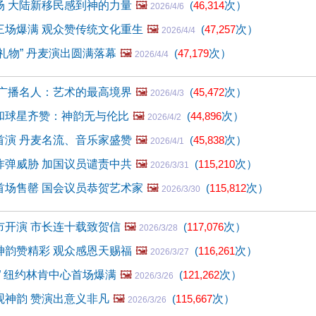
场 大陆新移民感到神的力量
🖼️
(
46,314
次）
2026/4/6
三场爆满 观众赞传统文化重生
🖼️
(
47,257
次）
2026/4/4
礼物” 丹麦演出圆满落幕
🖼️
(
47,179
次）
2026/4/4
 广播名人：艺术的最高境界
🖼️
(
45,472
次）
2026/4/3
和球星齐赞：神韵无与伦比
🖼️
(
44,896
次）
2026/4/2
首演 丹麦名流、音乐家盛赞
🖼️
(
45,838
次）
2026/4/1
炸弹威胁 加国议员谴责中共
🖼️
(
115,210
次）
2026/3/31
首场售罄 国会议员恭贺艺术家
🖼️
(
115,812
次）
2026/3/30
市开演 市长连十载致贺信
🖼️
(
117,076
次）
2026/3/28
神韵赞精彩 观众感恩天赐福
🖼️
(
116,261
次）
2026/3/27
” 纽约林肯中心首场爆满
🖼️
(
121,262
次）
2026/3/26
观神韵 赞演出意义非凡
🖼️
(
115,667
次）
2026/3/26