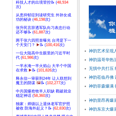
科技人才的出境管控📝 (
48,934
次)
从患抑郁症到读研究生 外孙女成
功的秘诀 (
46,198
次)
张升民言辞透军队向习表忠行动
还不够📝 (
61,887
次)
两千张六四照首曝光 台湾是下一
个天安门？
▶️
📝 (
100,416
次)
神韵艺术呈现
一位大陆高中生眼里的习近平时
代 (
61,986
次)
神韵温哥华热
一半水淹一半火焰山 大半个中国
无惧中共打压
在求救
▶️
📝 (
101,826
次)
神韵莅临丹佛 
释永信一审获刑24年 让人联想到
魔王的阴谋
🖼️
📝 (
102,277
次)
神韵菲森爆满
中共国爆抢牧羊人职缺 戳破就业
稳定神话 (
58,360
次)
神韵里昂再爆满
独家：师级以上退休老军官护照
被收 防海外起义？📝 (
62,830
次)
神韵东京大爆