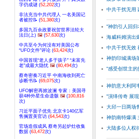
字仍成谜 (
52,202
次)
中共干扰无用
非法充当中共代理人 一名美国记
者被控📝 (
51,380
次)
“神韵引人回归
多国九百余政要祝贺世界法轮大
法日(上)
🖼️
(
57,630
次)
海威科姆演出
中共至今为何没有对美国公布
中共干扰无效
“UFO文件”评论 (
63,424
次)
神韵印城满场
中国首现“老人多于孩子” “未富先
老”成最大隐忧
🖼️
(
80,494
次)
“感受创世主的
蔡奇密奏习近平 中南海收到死亡
诊断书📝 (
69,075
次)
神韵意大利阿
UFO解密再掀波澜 专家：美国寻
获4种外星生命遗骸
🖼️
(
100,816
“演绎传奇 展
次)
大邱一日两场
习近平面子优先 北京卡140亿军
售搁置美官访 (
64,543
次)
神韵南特爆满 
官场造假成风 蔡奇另起炉灶收集
大陆多位人权
数据 (
63,472
次)