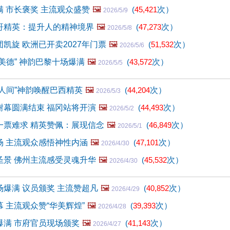
 市长褒奖 主流观众盛赞
🖼️
(
45,421
次）
2026/5/9
哥精英：提升人的精神境界
🖼️
(
47,273
次）
2026/5/8
凯旋 欧洲已开卖2027年门票
🖼️
(
51,532
次）
2026/5/6
美德” 神韵巴黎十场爆满
🖼️
(
43,572
次）
2026/5/5
人间”神韵唤醒巴西精英
🖼️
(
44,204
次）
2026/5/3
谢幕圆满结束 福冈站将开演
🖼️
(
44,493
次）
2026/5/2
一票难求 精英赞佩：展现信念
🖼️
(
46,849
次）
2026/5/1
场 主流观众感悟神性内涵
🖼️
(
47,101
次）
2026/4/30
圣景 佛州主流感受灵魂升华
🖼️
(
45,532
次）
2026/4/30
爆满 议员颁奖 主流赞超凡
🖼️
(
40,852
次）
2026/4/29
 主流观众赞“华美辉煌”
🖼️
(
39,393
次）
2026/4/28
爆满 市府官员现场颁奖
🖼️
(
41,143
次）
2026/4/27