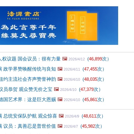
人权议题 国会议员：很有力量
🖼️
(
46,899
次）
2026/4/12
演 政学界赞唤醒传统与良知
🖼️
(
47,455
次）
2026/4/11
 纽约主流社会齐声赞誉神韵
🖼️
(
48,035
次）
2026/4/10
议员恭贺 观众赞无价之宝
🖼️
(
47,379
次）
2026/4/10
 德国艺术界：这是巨大恩赐
🖼️
(
45,861
次）
2026/4/10
 总统安保队护航 观众惊喜
🖼️
(
48,611
次）
2026/4/9
满 议员：真善忍是普世价值
🖼️
(
45,982
次）
2026/4/7