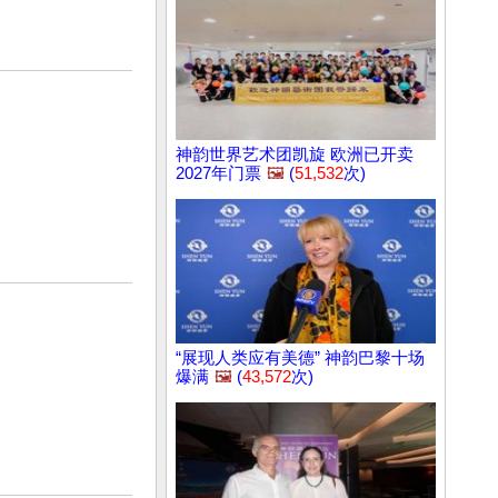
神韵世界艺术团凯旋 欧洲已开卖
2027年门票
🖼️
(
51,532
次)
“展现人类应有美德” 神韵巴黎十场
爆满
🖼️
(
43,572
次)