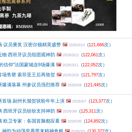
 议员褒奖 汉密尔顿精英盛赞
🖼️
(
121,666
次）
2026/3/14
无物 西班牙议员组团观神韵
🖼️
(
122,061
次）
2026/3/12
的信仰”法国蒙城连9场爆满
🖼️
(
122,052
次）
2026/3/11
首场售罄 索菲亚王后再致贺
🖼️
(
121,797
次）
2026/3/10
斯爆满落幕 州参议员强烈推荐
🖼️
(
121,445
次）
2026/3/9
斯首场 副州长颁贺状盼年年上演
🖼️
(
123,377
次）
2026/3/7
柄 西班牙议员纷纷支持神韵
🖼️
(
125,311
次）
2026/3/6
满 欧卫专家：各国首脑都应看
🖼️
(
124,892
次）
2026/3/5
：神韵为动荡世界带来精神食粮
🖼️
(
130,372
次）
2026/3/2