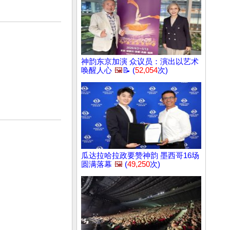
神韵东京加演 众议员：演出以艺术
唤醒人心
🖼️
📝 (
52,054
次)
瓜达拉哈拉政要赞神韵 墨西哥16场
圆满落幕
🖼️
(
49,250
次)