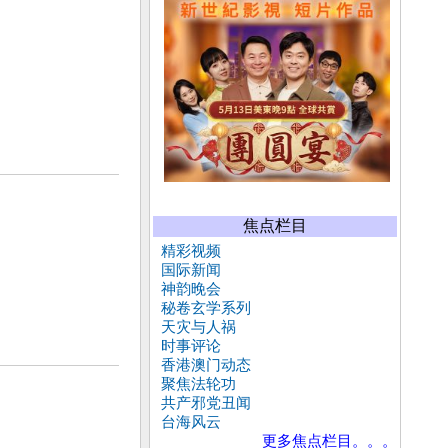
焦点栏目
精彩视频
国际新闻
神韵晚会
秘卷玄学系列
天灾与人祸
时事评论
香港澳门动态
聚焦法轮功
共产邪党丑闻
台海风云
更多焦点栏目。。。