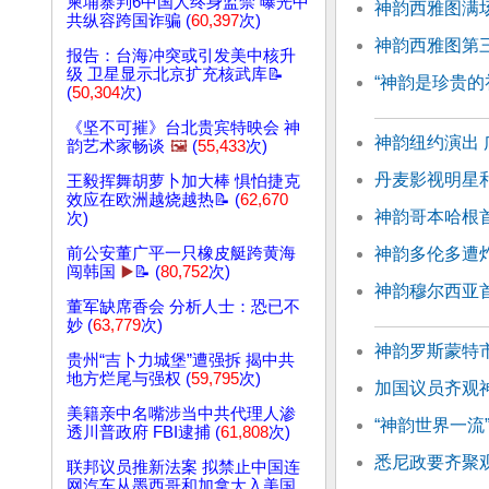
柬埔寨判6中国人终身监禁 曝光中
神韵西雅图满
共纵容跨国诈骗 (
60,397
次)
神韵西雅图第
报告：台海冲突或引发美中核升
级 卫星显示北京扩充核武库📝
“神韵是珍贵的
(
50,304
次)
《坚不可摧》台北贵宾特映会 神
神韵纽约演出
韵艺术家畅谈
🖼️
(
55,433
次)
丹麦影视明星
王毅挥舞胡萝卜加大棒 惧怕捷克
效应在欧洲越烧越热📝 (
62,670
神韵哥本哈根
次)
神韵多伦多遭
前公安董广平一只橡皮艇跨黄海
闯韩国
▶️
📝 (
80,752
次)
神韵穆尔西亚
董军缺席香会 分析人士：恐已不
妙 (
63,779
次)
神韵罗斯蒙特
贵州“吉卜力城堡”遭强拆 揭中共
地方烂尾与强权 (
59,795
次)
加国议员齐观
美籍亲中名嘴涉当中共代理人渗
“神韵世界一流
透川普政府 FBI逮捕 (
61,808
次)
悉尼政要齐聚
联邦议员推新法案 拟禁止中国连
网汽车从墨西哥和加拿大入美国