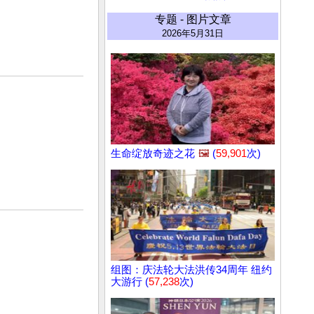
专题 - 图片文章
2026年5月31日
生命绽放奇迹之花
🖼️
(
59,901
次)
组图：庆法轮大法洪传34周年 纽约
大游行 (
57,238
次)