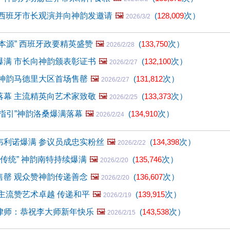
 西班牙市长观演并向神韵发邀请
🖼️
(
128,009
次）
2026/3/2
本源” 西班牙政要精英盛赞
🖼️
(
133,750
次）
2026/2/28
爆满 市长向神韵颁表彰证书
🖼️
(
132,100
次）
2026/2/27
 神韵马德里大区首场售罄
🖼️
(
131,812
次）
2026/2/27
落幕 主流精英向艺术家致敬
🖼️
(
133,373
次）
2026/2/25
指引”神韵洛桑爆满落幕
🖼️
(
134,910
次）
2026/2/24
韦利诺爆满 参议员成忠实粉丝
🖼️
(
134,398
次）
2026/2/22
现传统” 神韵南特持续爆满
🖼️
(
135,746
次）
2026/2/20
售罄 观众赞神韵传递善念
🖼️
(
136,607
次）
2026/2/20
主流赞艺术卓越 传递和平
🖼️
(
139,915
次）
2026/2/19
律师：恭祝李大师新年快乐
🖼️
(
143,538
次）
2026/2/15