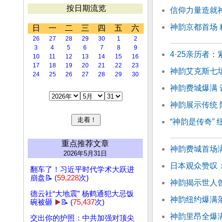
按日期流览
信仰力量造就
神韵京都首场
日
一
二
三
四
五
六
26
27
28
29
30
1
2
3
4
5
6
7
8
9
4·25亲历者
10
11
12
13
14
15
16
17
18
19
20
21
22
23
神韵艾克斯七
24
25
26
27
28
29
30
神韵费城爆满 
神韵展示传统
“神韵是传奇”
重点推荐文章
神韵费城首场满
2026年5月31日
日本观众赞叹
翻车了！习近平时代学术大跃进
崩盘📝 (
59,228
次)
神韵揭示世人
德云社“大地震” 杨鹤通犯大忌饭
神韵纽约爆满落
碗被砸
▶️
📝 (
75,437
次)
神韵里昂全爆
交出你的护照：中共加强对顶尖