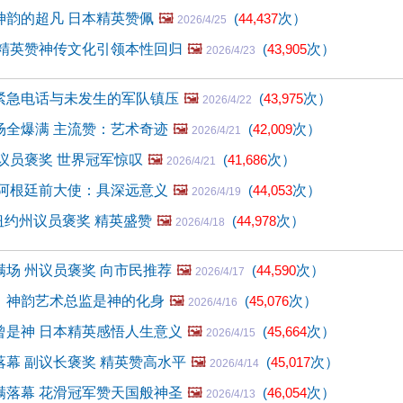
神韵的超凡 日本精英赞佩
🖼️
(
44,437
次）
2026/4/25
 精英赞神传文化引领本性回归
🖼️
(
43,905
次）
2026/4/23
：紧急电话与未发生的军队镇压
🖼️
(
43,975
次）
2026/4/22
场全爆满 主流赞：艺术奇迹
🖼️
(
42,009
次）
2026/4/21
议员褒奖 世界冠军惊叹
🖼️
(
41,686
次）
2026/4/21
 阿根廷前大使：具深远意义
🖼️
(
44,053
次）
2026/4/19
 纽约州议员褒奖 精英盛赞
🖼️
(
44,978
次）
2026/4/18
场 州议员褒奖 向市民推荐
🖼️
(
44,590
次）
2026/4/17
：神韵艺术总监是神的化身
🖼️
(
45,076
次）
2026/4/16
曾是神 日本精英感悟人生意义
🖼️
(
45,664
次）
2026/4/15
幕 副议长褒奖 精英赞高水平
🖼️
(
45,017
次）
2026/4/14
满落幕 花滑冠军赞天国般神圣
🖼️
(
46,054
次）
2026/4/13