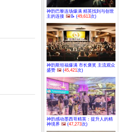
神韵巴黎连场爆满 精英找到与创世
主的连接
🖼️
📝 (
49,613
次)
神韵斯坦福爆满 市长褒奖 主流观众
盛赞
🖼️
(
45,421
次)
神韵感动墨西哥精英：提升人的精
神境界
🖼️
(
47,273
次)