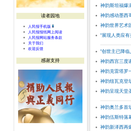
神韵斯坦福爆满
神韵感动墨西
读者园地
神韵世界艺术团
人民报手机版
人民报报纸网上阅读
“展现人类应有
人民报网站服务条款
关于我们
欢迎反馈
“创世主已降临
感谢支持
神韵西宫三度
神韵克雷塔罗
神韵纽瓦克登
神韵呈现天堂
神韵奥兰多首场
神韵伍斯特落幕
神韵新泽西再