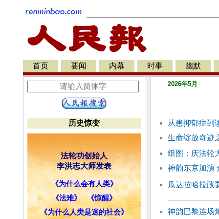
首页
要闻
内幕
时事
幽默
2026年5月
历史惊变
从患抑郁症到
生命绽放奇迹
组图：庆法轮大
法轮功创始人
李洪志大师发表
神韵东京加演
《为什么会有人类》
瓜达拉哈拉政要
《法难》
《惊醒》
神韵巴黎连场
《为什么人类是迷的社会》