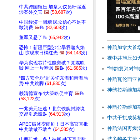
中共跨国镇压 加拿大议员吁驱逐
涉案外交官
🖼️
(
58,687
次)
中国经济一团糟 民众信心不足不
敢消费
🖼️
📝 (
82,603
次)
董军又悬了📝 (
65,942
次)
神韵加拿大首场
恐怖！新疆巨型沙尘暴吞噬火焰
山 惊现末日橘红光
🖼️
(
64,143
次)
视中共施压如
华为实现芯片性能突破？党媒吹
嘘 网上一片嘲讽
🖼️
📝 (
61,685
次)
“神韵复兴对神
“四方安全对话”关切东海和南海局
神韵瓦伦西亚
势 中共跳脚 (
61,830
次)
神韵拉斯维加
赖清德宣布4大策略促生育
🖼️
📝
(
58,122
次)
神韵拉斯维加
一兆美元狂逃！北京铁腕封跨境
交易引恐慌📝 (
64,913
次)
中共干扰成笑
APEC破冰变闹剧！日本高官直批
神韵法国再爆
中共敢做不敢当 (
64,989
次)
波多黎各主流
山西矿难十多人被抓 井下真实数