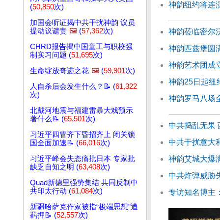
神韵纽约将连演
(
50,850
次)
加国会听证揭中共干扰神韵 议员
提动议谴责
🖼️
(
57,362
次)
神韵莅临密尔
CHRD报告揭中国童工与职校强
神韵匹兹堡圆满
制实习问题 (
51,695
次)
神韵艺术团成立
生命绽放奇迹之花
🖼️
(
59,901
次)
神韵25日起纽
人自杀后会发生什么？📝 (
61,322
次)
神韵罗马八场
北戴河地震与福建雷暴大戏预示
著什么📝 (
65,501
次)
中共捣乱无果
习近平四管齐下昏招齐上 闭关锁
中共干扰意大
国全面加速📝 (
66,016
次)
神韵艾城大爆满
习近平峰会失态痛批日本 专家批
缺乏自知之明 (
63,408
次)
中共炸弹威胁
Quad新德里强势集结 共同反制中
共印太行动 (
61,084
次)
专访知名博主
新疆哈萨克作家被指“极端思想”遭
羁押📝 (
52,557
次)