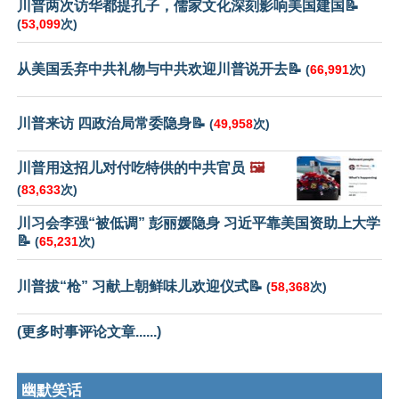
川普两次访华都提孔子，儒家文化深刻影响美国建国📝
(
53,099
次)
从美国丢弃中共礼物与中共欢迎川普说开去📝
(
66,991
次)
川普来访 四政治局常委隐身📝
(
49,958
次)
川普用这招儿对付吃特供的中共官员
🖼️
(
83,633
次)
川习会李强“被低调” 彭丽媛隐身 习近平靠美国资助上大学
📝
(
65,231
次)
川普拔“枪” 习献上朝鲜味儿欢迎仪式📝
(
58,368
次)
(更多时事评论文章......)
幽默笑话