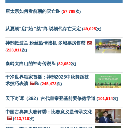
唐太宗如何看前朝的灭亡📝
(
57,788
次)
从夏朝“启”始 “桀”终 说朝代存亡天定
(
49,025
次)
神韵抵波兰 粉丝热情接机 多城票房售罄
🖼️
(
223,811
次)
秦岭太白山的神奇传说📝
(
82,052
次)
干净世界独家首播：神韵2025中秋舞蹈技
术技巧表演
🖼️
📝
(
245,473
次)
天下奇谭（392）古代皇帝登基前要修德学道
(
101,514
次)
中国古典舞大赛评委：比赛意义是传承文化
🖼️
(
413,716
次)