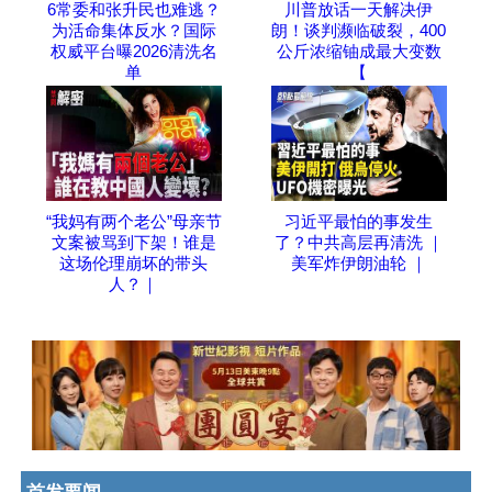
6常委和张升民也难逃？
川普放话一天解决伊
为活命集体反水？国际
朗！谈判濒临破裂，400
权威平台曝2026清洗名
公斤浓缩铀成最大变数
单
【
“我妈有两个老公”母亲节
习近平最怕的事发生
文案被骂到下架！谁是
了？中共高层再清洗 ｜
这场伦理崩坏的带头
美军炸伊朗油轮 ｜
人？｜