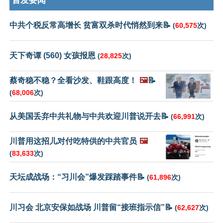
首发要闻
中共个税反常高增长 贫富双杀时代悄然到来📝
(
60,575
次)
天下奇谭 (560) 女孩报恩
(
28,825
次)
蔡奇稳不稳？全看沙发、鞋跟高度！
🖼️
📝
(
68,006
次)
从美国丢弃中共礼物与中共欢迎川普说开去📝
(
66,991
次)
川普用这招儿对付吃特供的中共官员
🖼️
(
83,633
次)
天坛成战场：“习川会”爆发踩踏事件📝
(
61,896
次)
川习会 北京安保如战场 川普留“接班指示信”📝
(
62,627
次)