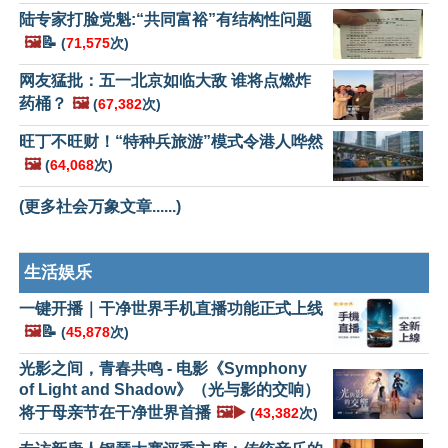
陆专家打脸党魁:“共同富裕”有结构性问题
🖼️
📝
(
71,575
次)
网友猛批：五一北京如临大敌 谁将点燃炸
药桶？
🖼️
(
67,382
次)
旺丁不旺财！“特种兵旅游”模式令港人哗然
🖼️
(
64,068
次)
(更多社会万象文章......)
生活娱乐
一键开播｜干净世界手机直播功能正式上线
🖼️
📝
(
45,878
次)
光影之间，青春共鸣 - 电影《Symphony
of Light and Shadow》（光与影的交响）
将于母亲节在干净世界首播
🖼️▶️
(
43,382
次)