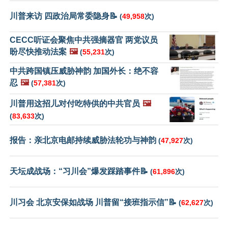
川普来访 四政治局常委隐身📝
(
49,958
次)
CECC听证会聚焦中共强摘器官 两党议员
盼尽快推动法案
🖼️
(
55,231
次)
中共跨国镇压威胁神韵 加国外长：绝不容
忍
🖼️
(
57,381
次)
川普用这招儿对付吃特供的中共官员
🖼️
(
83,633
次)
报告：亲北京电邮持续威胁法轮功与神韵
(
47,927
次)
天坛成战场：“习川会”爆发踩踏事件📝
(
61,896
次)
川习会 北京安保如战场 川普留“接班指示信”📝
(
62,627
次)