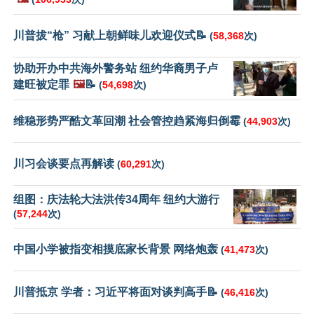
川普拔“枪” 习献上朝鲜味儿欢迎仪式📝
(
58,368
次)
协助开办中共海外警务站 纽约华裔男子卢
建旺被定罪
🖼️
📝
(
54,698
次)
维稳形势严酷文革回潮 社会管控趋紧海归倒霉
(
44,903
次)
川习会谈要点再解读
(
60,291
次)
组图：庆法轮大法洪传34周年 纽约大游行
(
57,244
次)
中国小学被指变相摸底家长背景 网络炮轰
(
41,473
次)
川普抵京 学者：习近平将面对谈判高手📝
(
46,416
次)