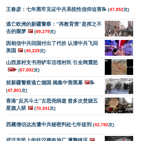
王春彦：七年黑牢见证中共系统性信仰迫害📝
(
47,952
次)
逃亡欧洲的新疆警察：“再教育营”是挥之不
去的噩梦
🖼️
(
89,279
次)
因相信中共回国付出了代价 认清中共飞回
美国
🖼️
(
45,229
次)
山西原村支书用铲车活埋村民 引全网震怒
🖼️▶️
(
67,002
次)
前新疆警察逃亡德国 揭集中营黑幕
🖼️
📝
(
47,801
次)
香港“反共斗士”古思尧病逝 曾多次焚烧五
星旗入狱
🖼️
(
70,341
次)
西藏僧侣达杰遭中共秘密判处七年徒刑
(
42,792
次)
武汉市民上街抗议建电池厂 遭警镇压
🖼️