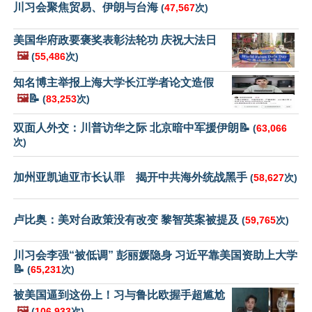
川习会聚焦贸易、伊朗与台海
(
47,567
次)
美国华府政要褒奖表彰法轮功 庆祝大法日
🖼️
(
55,486
次)
知名博主举报上海大学长江学者论文造假
🖼️
📝
(
83,253
次)
双面人外交：川普访华之际 北京暗中军援伊朗📝
(
63,066
次)
加州亚凯迪亚市长认罪 揭开中共海外统战黑手
(
58,627
次)
卢比奥：美对台政策没有改变 黎智英案被提及
(
59,765
次)
川习会李强“被低调” 彭丽媛隐身 习近平靠美国资助上大学
📝
(
65,231
次)
被美国逼到这份上！习与鲁比欧握手超尴尬
🖼️
(
106,933
次)