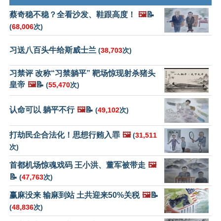
蔡奇稳不稳？全看沙发、鞋跟高度！
🖼️
📝
(
68,006
次)
习送八百头牛给斯威士兰
(
38,703
次)
习禁评 改称“习禁躺平” 靶场惊现射杀猪头
皇帝
🖼️
📝
(
55,470
次)
认命可以 躺平不行
🖼️
📝
(
49,102
次)
打劫民企合法化！思想行贿入罪
🖼️
(
31,511
次)
首都机场惊魂戏码 王小洪、董军被带走
🖼️
📝
(
47,763
次)
赢麻没来 输麻到站 土共迎来50%关税
🖼️
📝
(
48,836
次)