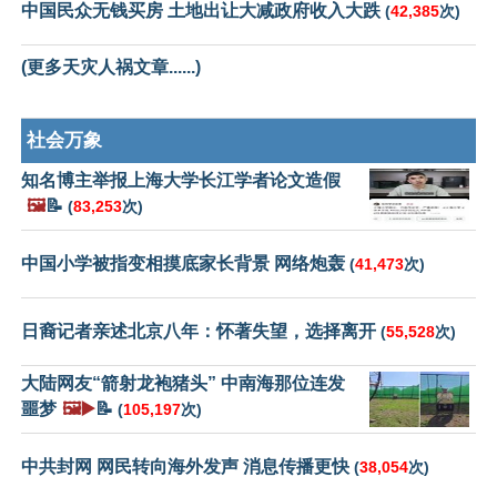
中国民众无钱买房 土地出让大减政府收入大跌
(
42,385
次)
(更多天灾人祸文章......)
社会万象
知名博主举报上海大学长江学者论文造假
🖼️
📝
(
83,253
次)
中国小学被指变相摸底家长背景 网络炮轰
(
41,473
次)
日裔记者亲述北京八年：怀著失望，选择离开
(
55,528
次)
大陆网友“箭射龙袍猪头” 中南海那位连发
噩梦
🖼️▶️
📝
(
105,197
次)
中共封网 网民转向海外发声 消息传播更快
(
38,054
次)