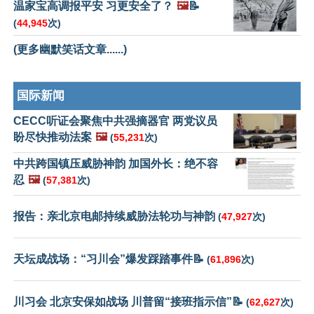
温家宝高调报平安 习更安全了？
🖼️
📝
(
44,945
次)
(更多幽默笑话文章......)
国际新闻
CECC听证会聚焦中共强摘器官 两党议员
盼尽快推动法案
🖼️
(
55,231
次)
中共跨国镇压威胁神韵 加国外长：绝不容
忍
🖼️
(
57,381
次)
报告：亲北京电邮持续威胁法轮功与神韵
(
47,927
次)
天坛成战场：“习川会”爆发踩踏事件📝
(
61,896
次)
川习会 北京安保如战场 川普留“接班指示信”📝
(
62,627
次)