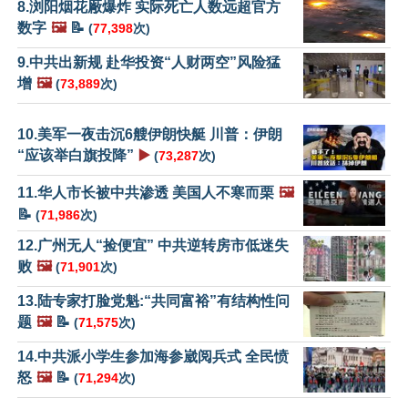
8.浏阳烟花厰爆炸 实际死亡人数远超官方
数字
🖼️
📝
(
77,398
次)
9.中共出新规 赴华投资“人财两空”风险猛
增
🖼️
(
73,889
次)
10.美军一夜击沉6艘伊朗快艇 川普：伊朗
“应该举白旗投降”
▶️
(
73,287
次)
11.华人市长被中共渗透 美国人不寒而栗
🖼️
📝
(
71,986
次)
12.广州无人“捡便宜” 中共逆转房市低迷失
败
🖼️
(
71,901
次)
13.陆专家打脸党魁:“共同富裕”有结构性问
题
🖼️
📝
(
71,575
次)
14.中共派小学生参加海参崴阅兵式 全民愤
怒
🖼️
📝
(
71,294
次)