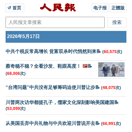
↺ 首页 
电子报
正體版
2026年5月17日
中共个税反常高增长 贫富双杀时代悄然到来📝
(
60,575
次)
蔡奇稳不稳？全看沙发、鞋跟高度！
🖼️
📝
(
68,006
次)
“台湾问题”中共没有足够筹码迫使川普让步📝
(
48,075
次)
川普两次访华都提孔子，儒家文化深刻影响美国建国📝
(
53,099
次)
从美国丢弃中共礼物与中共欢迎川普说开去📝
(
66,991
次)