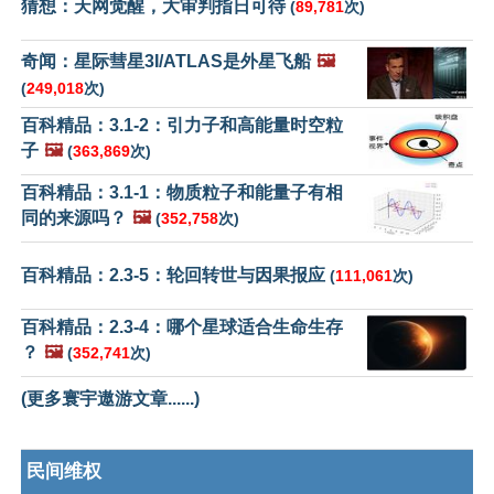
猜想：天网觉醒，大审判指日可待
(
89,781
次)
奇闻：星际彗星3I/ATLAS是外星飞船
🖼️
(
249,018
次)
百科精品：3.1-2：引力子和高能量时空粒
子
🖼️
(
363,869
次)
百科精品：3.1-1：物质粒子和能量子有相
同的来源吗？
🖼️
(
352,758
次)
百科精品：2.3-5：轮回转世与因果报应
(
111,061
次)
百科精品：2.3-4：哪个星球适合生命生存
？
🖼️
(
352,741
次)
(更多寰宇遨游文章......)
民间维权