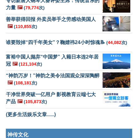
专访新唐人钢琴大赛评委主席：传统音乐的
力量
🖼️
(
79,774
次)
善举获得回报 外卖员举手之劳感动美国人
🖼️
(
110,855
次)
谁要毁掉“四千年美女”？鞠婧祎24小时惊魂📝
(
44,082
次)
富裕中国人抛弃“中国梦” 入籍日本连2年居
冠
🖼️
(
121,104
次)
“神韵万岁！”神韵之美令法国观众深深陶醉
🖼️
(
108,181
次)
干净世界突破一亿用户 影视教育云端七大
产品
🖼️
(
105,873
次)
(更多生活娱乐文章......)
神传文化