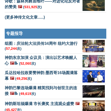
诗歌：森林男爵居维叶——对进化论反对者
的赞美
🖼️
(
531,925
次)
(更多神传文化文章......)
专题报导
组图：庆法轮大法洪传34周年 纽约大游行
(
57,244
次)
神韵东京加演 众议员：演出以艺术唤醒人
心
🖼️
📝
(
52,060
次)
瓜达拉哈拉政要赞神韵 墨西哥16场圆满落
幕
🖼️
(
49,256
次)
神韵巴黎连场爆满 精英找到与创世主的连
接
🖼️
📝
(
49,619
次)
神韵斯坦福爆满 市长褒奖 主流观众盛赞
🖼️
(
45,427
次)