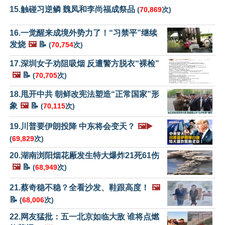
15.触碰习逆鳞 魏凤和李尚福成祭品
(
70,869
次)
16.一觉醒来成境外势力了！“习禁平”继续
发烧
🖼️
📝
(
70,754
次)
17.深圳女子劝阻吸烟 反遭警方脱衣“裸检”
🖼️
📝
(
70,705
次)
18.甩开中共 朝鲜改宪法塑造“正常国家”形
象
🖼️
📝
(
70,115
次)
19.川普要伊朗投降 中东将会变天？
🖼️▶️
(
69,829
次)
20.湖南浏阳烟花厰发生特大爆炸21死61伤
🖼️
📝
(
68,949
次)
21.蔡奇稳不稳？全看沙发、鞋跟高度！
🖼️
📝
(
68,006
次)
22.网友猛批：五一北京如临大敌 谁将点燃