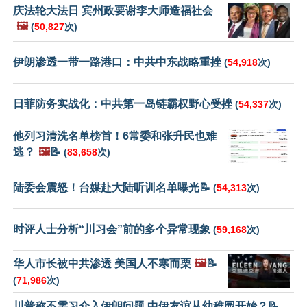
庆法轮大法日 宾州政要谢李大师造福社会
🖼️
(
50,827
次)
伊朗渗透一带一路港口：中共中东战略重挫
(
54,918
次)
日菲防务实战化：中共第一岛链霸权野心受挫
(
54,337
次)
他列习清洗名单榜首！6常委和张升民也难
逃？
🖼️
📝
(
83,658
次)
陆委会震怒！台媒赴大陆听训名单曝光📝
(
54,313
次)
时评人士分析“川习会”前的多个异常现象
(
59,168
次)
华人市长被中共渗透 美国人不寒而栗
🖼️
📝
(
71,986
次)
川普称不需习介入伊朗问题 中伊友谊从幼稚园开始？📝