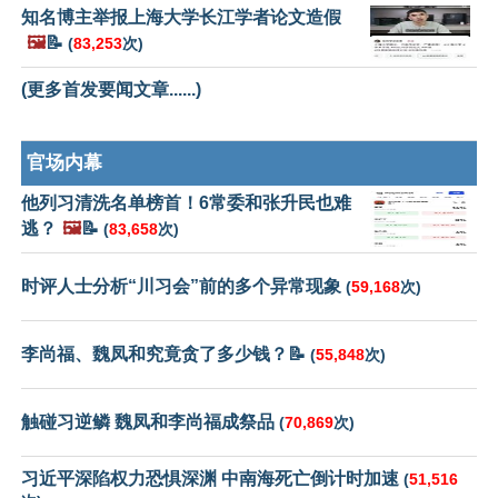
知名博主举报上海大学长江学者论文造假
🖼️
📝
(
83,253
次)
(更多首发要闻文章......)
官场内幕
他列习清洗名单榜首！6常委和张升民也难
逃？
🖼️
📝
(
83,658
次)
时评人士分析“川习会”前的多个异常现象
(
59,168
次)
李尚福、魏凤和究竟贪了多少钱？📝
(
55,848
次)
触碰习逆鳞 魏凤和李尚福成祭品
(
70,869
次)
习近平深陷权力恐惧深渊 中南海死亡倒计时加速
(
51,516