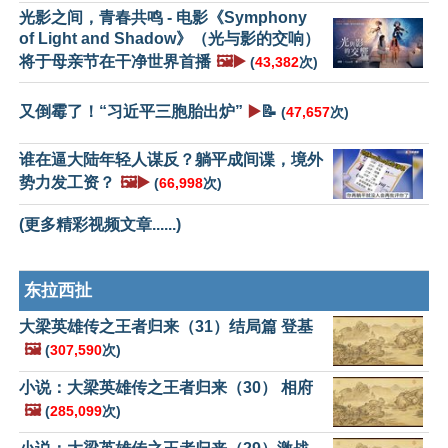
光影之间，青春共鸣 - 电影《Symphony
of Light and Shadow》（光与影的交响）
将于母亲节在干净世界首播
🖼️▶️
(
43,382
次)
又倒霉了！“习近平三胞胎出炉”
▶️
📝
(
47,657
次)
谁在逼大陆年轻人谋反？躺平成间谍，境外
势力发工资？
🖼️▶️
(
66,998
次)
(更多精彩视频文章......)
东拉西扯
大梁英雄传之王者归来（31）结局篇 登基
🖼️
(
307,590
次)
小说：大梁英雄传之王者归来（30） 相府
🖼️
(
285,099
次)