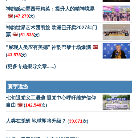
神韵感动墨西哥精英：提升人的精神境界
🖼️
(
47,279
次)
神韵世界艺术团凯旋 欧洲已开卖2027年门
票
🖼️
(
51,538
次)
“展现人类应有美德” 神韵巴黎十场爆满
🖼️
(
43,578
次)
(更多专题报导文章......)
寰宇遨游
七旬退党义工遇袭 退党中心呼吁维护信仰
自由
🖼️
(
142,540
次)
人类在觉醒 地球即将升级？
(
39,071
次)