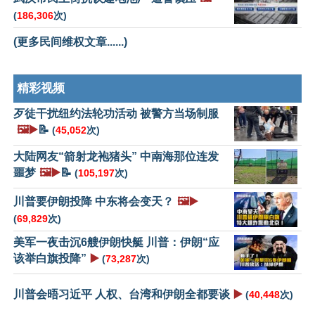
(
186,306
次)
(更多民间维权文章......)
精彩视频
歹徒干扰纽约法轮功活动 被警方当场制服
🖼️▶️
📝
(
45,052
次)
大陆网友“箭射龙袍猪头” 中南海那位连发
噩梦
🖼️▶️
📝
(
105,197
次)
川普要伊朗投降 中东将会变天？
🖼️▶️
(
69,829
次)
美军一夜击沉6艘伊朗快艇 川普：伊朗“应
该举白旗投降”
▶️
(
73,287
次)
川普会晤习近平 人权、台湾和伊朗全都要谈
▶️
(
40,448
次)