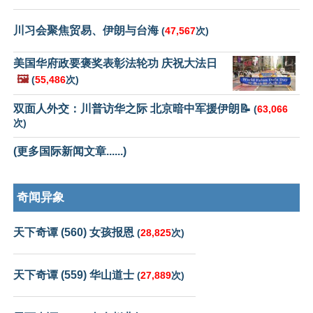
川习会聚焦贸易、伊朗与台海
(
47,567
次)
美国华府政要褒奖表彰法轮功 庆祝大法日
🖼️
(
55,486
次)
双面人外交：川普访华之际 北京暗中军援伊朗📝
(
63,066
次)
(更多国际新闻文章......)
奇闻异象
天下奇谭 (560) 女孩报恩
(
28,825
次)
天下奇谭 (559) 华山道士
(
27,889
次)