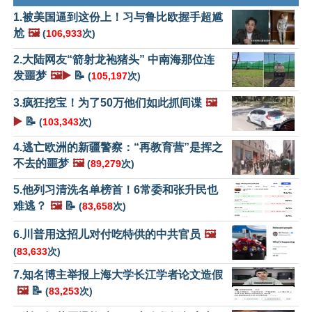
1.被美国逼到这份上！习与鲁比欧握手超尴
尬
🖼️
(
106,933
次)
2.大陆网友“箭射龙袍猪头” 中南海那位连
发噩梦
🖼️▶️
📝
(
105,197
次)
3.疯狂挖宝！为了50万他们如此抓间谍
🖼️
▶️
📝
(
103,343
次)
4.逃亡欧洲的新疆警察：“再教育营”是挥之
不去的噩梦
🖼️
(
89,279
次)
5.他列习清洗名单榜首！6常委和张升民也
难逃？
🖼️
📝
(
83,658
次)
6.川普用这招儿对付吃特供的中共官员
🖼️
(
83,633
次)
7.知名博主举报上海大学长江学者论文造假
🖼️
📝
(
83,253
次)