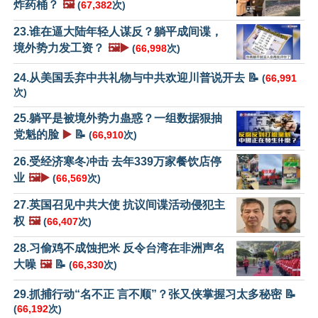
炸药桶？
🖼️
(
67,382
次)
23.谁在逼大陆年轻人谋反？躺平成间谍，
境外势力发工资？
🖼️▶️
(
66,998
次)
24.从美国丢弃中共礼物与中共欢迎川普说开去 📝
(
66,991
次)
25.躺平是被境外势力蛊惑？一组数据狠抽
党魁的脸
▶️
📝
(
66,910
次)
26.受经济寒冬冲击 去年339万家餐饮店停
业
🖼️▶️
(
66,569
次)
27.英国召见中共大使 抗议间谍活动侵犯主
权
🖼️
(
66,407
次)
28.习偷鸡不成蚀把米 反令台湾在非洲声名
大噪
🖼️
📝
(
66,330
次)
29.抓捕行动“名不正 言不顺”？张又侠掌握习太多秘密 📝
(
66,192
次)