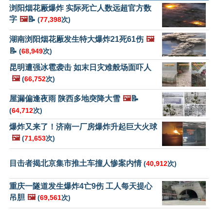
浏阳烟花厰爆炸 实际死亡人数远超官方数
字
🖼️
📝
(
77,398
次)
湖南浏阳烟花厰发生特大爆炸21死61伤
🖼️
📝
(
68,949
次)
昆明遭强冰雹袭击 如末日灾难般场面吓人
🖼️
(
66,752
次)
屋漏偏逢夜雨 陕西多地突降大雪
🖼️
📝
(
64,712
次)
爆炸又来了！济南一厂房爆炸升起巨大火球
🖼️
(
71,653
次)
目击者揭北京集市推土车撞人惨案内情
(
40,912
次)
重庆一隧道发生爆炸4亡9伤 工人每天提心
吊胆
🖼️
(
69,561
次)