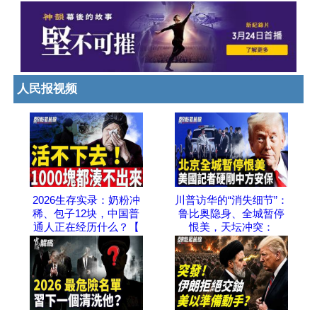
人民报视频
2026生存实录：奶粉冲
川普访华的“消失细节”：
稀、包子12块，中国普
鲁比奥隐身、全城暂停
通人正在经历什么？【
恨美，天坛冲突：