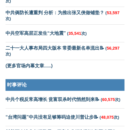
次)
中共俩防长遭重判 分析：为推出张又侠做铺垫？
(
53,597
次)
中共空军高层正发生“大地震”
(
35,541
次)
二十一大人事布局四大版本 常委最新名单流出📝
(
56,297
次)
(更多官场内幕文章......)
时事评论
中共个税反常高增长 贫富双杀时代悄然到来📝
(
60,575
次)
“台湾问题”中共没有足够筹码迫使川普让步📝
(
48,075
次)