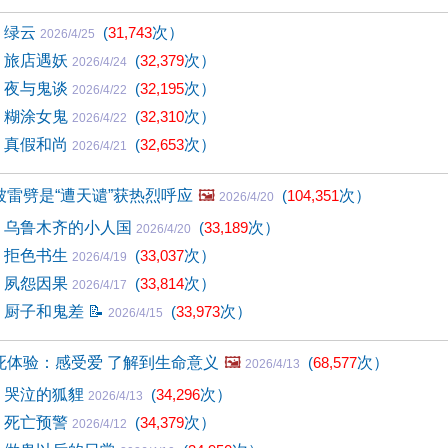
) 绿云
(
31,743
次）
2026/4/25
3) 旅店遇妖
(
32,379
次）
2026/4/24
2) 夜与鬼谈
(
32,195
次）
2026/4/22
1) 糊涂女鬼
(
32,310
次）
2026/4/22
0) 真假和尚
(
32,653
次）
2026/4/21
雷劈是“遭天谴”获热烈呼应
🖼️
(
104,351
次）
2026/4/20
9) 乌鲁木齐的小人国
(
33,189
次）
2026/4/20
8) 拒色书生
(
33,037
次）
2026/4/19
7) 夙怨因果
(
33,814
次）
2026/4/17
6) 厨子和鬼差
📝
(
33,973
次）
2026/4/15
死体验：感受爱 了解到生命意义
🖼️
(
68,577
次）
2026/4/13
5) 哭泣的狐貍
(
34,296
次）
2026/4/13
4) 死亡预警
(
34,379
次）
2026/4/12