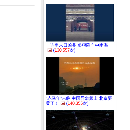
一连串末日凶兆 狠狠降向中南海
🖼️
(
130,557
次)
）
“赤马年”来临 中国异象频出 北京要
黄了！
🖼️
(
140,355
次)