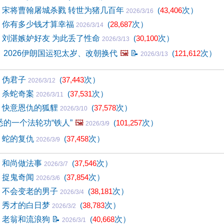
12) 宋将曹翰屠城杀戮 转世为猪几百年
(
43,406
次）
2026/3/16
1) 你有多少钱才算幸福
(
28,687
次）
2026/3/14
0) 刘湛嫉妒好友 为此丢了性命
(
30,100
次）
2026/3/13
2026伊朗国运犯太岁、改朝换代
🖼️
📝
(
121,612
次）
2026/3/13
) 伪君子
(
37,443
次）
2026/3/12
9) 杀蛇奇案
(
37,531
次）
2026/3/11
8) 快意恩仇的狐貍
(
37,578
次）
2026/3/10
的一个法轮功“铁人”
🖼️
(
101,257
次）
2026/3/9
7) 蛇的复仇
(
37,458
次）
2026/3/9
6) 和尚做法事
(
37,546
次）
2026/3/7
5) 捉鬼奇闻
(
37,854
次）
2026/3/6
4) 不会变老的男子
(
38,181
次）
2026/3/4
3) 秀才的白日梦
(
38,783
次）
2026/3/2
2) 老翁和流浪狗
📝
(
40,668
次）
2026/3/1