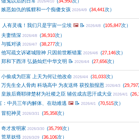
3) 做鬼以后的日常
(
34,950
次）
2026/4/10
32) 嫉恶如仇的狐貍和一个痴傻女孩
(
34,441
次）
2026/4/9
：人有灵魂！我们只是宇宙一尘埃
🖼️
📝
(
105,847
次）
2026/4/8
1) 夫妻情深
(
36,910
次）
2026/4/8
0) 与狐对谈
(
38,277
次）
2026/4/7
29) 他写疏文诉诸城隍神 只因前世断错案
(
27,146
次）
2026/4/6
8) 郑和下西洋 弘扬灿烂中华文明
📝
(
27,656
次）
2026/4/4
7) 小偷成为巨富 上天为何让他改命
(
31,033
次）
2026/4/4
6) 万先生全人骨肉 科场高中 为友送终 获投胎报恩
(
29,797
2026/4/3
25) 皇族后裔耶律楚材为社稷之臣 辅佐成吉思汗成大业
(
26,
2026/4/1
言：中共三年内解体、在劫难逃
🖼️
📝
(
70,515
次）
2026/4/1
4) 冒犯神灵
(
35,358
次）
2026/3/31
3) 奇才发明家
(
35,799
次）
2026/3/30
2) 荒草妖怪
(
36,106
次）
2026/3/29