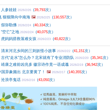
1) 人参娃娃
(
39,793
次）
2026/2/26
兆 狠狠降向中南海
🖼️
(
130,557
次）
2026/2/25
0) 假弥勒佛
(
40,334
次）
2026/2/24
) “空亡”之地
(
40,075
次）
2026/2/24
8) 虎妈妈搭救落难女孩
(
40,822
次）
2026/2/23
97) 清末河北乡间的三则妖怪小故事
(
41,151
次）
2026/2/22
96) 古代“走水”怎么办？北宋就有了专业消防队
(
35,341
次
2026/2/20
95) 靖康之难前凶兆多 徽宗诗作竟一语成谶
(
36,942
次）
2026/2/19
 中国异象频出 北京要黄了！
🖼️
(
140,355
次）
2026/2/17
4) 沧浪亭鬼话
(
43,050
次）
2026/2/16