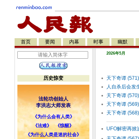
首页
要闻
内幕
时事
幽默
2026年5月
历史惊变
天下奇谭 (57
人自杀后会发
天下奇谭 (57
法轮功创始人
天下奇谭 (569
李洪志大师发表
天下奇谭 (56
《为什么会有人类》
《法难》
《惊醒》
UFO解密再掀
《为什么人类是迷的社会》
天下奇谭 (56