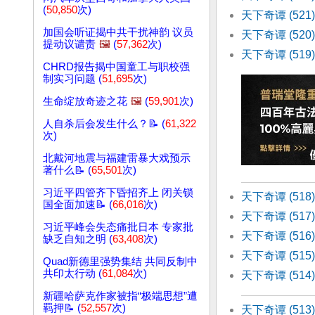
(
50,850
次)
天下奇谭 (52
加国会听证揭中共干扰神韵 议员
天下奇谭 (52
提动议谴责
🖼️
(
57,362
次)
天下奇谭 (51
CHRD报告揭中国童工与职校强
制实习问题 (
51,695
次)
生命绽放奇迹之花
🖼️
(
59,901
次)
人自杀后会发生什么？📝 (
61,322
次)
北戴河地震与福建雷暴大戏预示
著什么📝 (
65,501
次)
习近平四管齐下昏招齐上 闭关锁
天下奇谭 (51
国全面加速📝 (
66,016
次)
天下奇谭 (51
习近平峰会失态痛批日本 专家批
天下奇谭 (51
缺乏自知之明 (
63,408
次)
天下奇谭 (51
Quad新德里强势集结 共同反制中
共印太行动 (
61,084
次)
天下奇谭 (51
新疆哈萨克作家被指“极端思想”遭
羁押📝 (
52,557
次)
天下奇谭 (51