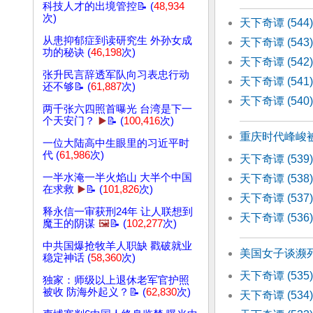
科技人才的出境管控📝 (
48,934
次)
天下奇谭 (544
从患抑郁症到读研究生 外孙女成
天下奇谭 (54
功的秘诀 (
46,198
次)
天下奇谭 (54
张升民言辞透军队向习表忠行动
天下奇谭 (54
还不够📝 (
61,887
次)
天下奇谭 (54
两千张六四照首曝光 台湾是下一
个天安门？
▶️
📝 (
100,416
次)
重庆时代峰峻被
一位大陆高中生眼里的习近平时
代 (
61,986
次)
天下奇谭 (53
一半水淹一半火焰山 大半个中国
天下奇谭 (53
在求救
▶️
📝 (
101,826
次)
天下奇谭 (53
释永信一审获刑24年 让人联想到
天下奇谭 (53
魔王的阴谋
🖼️
📝 (
102,277
次)
中共国爆抢牧羊人职缺 戳破就业
美国女子谈濒
稳定神话 (
58,360
次)
天下奇谭 (53
独家：师级以上退休老军官护照
被收 防海外起义？📝 (
62,830
次)
天下奇谭 (53