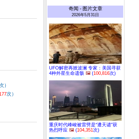
奇闻 - 图片文章
2026年5月31日
UFO解密再掀波澜 专家：美国寻获
4种外星生命遗骸
🖼️
(
100,816
次)
次）
177
次）
重庆时代峰峻被雷劈是“遭天谴”获
热烈呼应
🖼️
(
104,351
次)