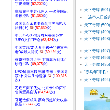
字仍成谜 (
52,202
次)
天下奇谭 (50
非法充当中共代理人 一名美国记
者被控📝 (
51,380
次)
一连串末日凶
多国九百余政要祝贺世界法轮大
天下奇谭 (50
法日(上)
🖼️
(
57,630
次)
天下奇谭 (499
中共至今为何没有对美国公布
天下奇谭 (49
“UFO文件”评论 (
63,424
次)
中国首现“老人多于孩子” “未富先
天下奇谭 (4
老”成最大隐忧
🖼️
(
80,494
次)
天下奇谭 (4
蔡奇密奏习近平 中南海收到死亡
诊断书📝 (
69,075
次)
天下奇谭 (4
“赤马年”来临
UFO解密再掀波澜 专家：美国寻
获4种外星生命遗骸
🖼️
(
100,816
天下奇谭 (49
次)
习近平面子优先 北京卡140亿军
售搁置美官访 (
64,543
次)
官场造假成风 蔡奇另起炉灶收集
数据 (
63,472
次)