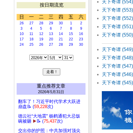
天下奇谭 (55
按日期流览
天下奇谭 (55
日
一
二
三
四
五
六
天下奇谭 (55
26
27
28
29
30
1
2
天下奇谭 (55
3
4
5
6
7
8
9
10
11
12
13
14
15
16
天下奇谭 (55
17
18
19
20
21
22
23
24
25
26
27
28
29
30
天下奇谭 (54
天下奇谭 (54
天下奇谭 (54
天下奇谭 (54
天下奇谭 (54
重点推荐文章
2026年5月31日
翻车了！习近平时代学术大跃进
崩盘📝 (
59,228
次)
德云社“大地震” 杨鹤通犯大忌饭
碗被砸
▶️
📝 (
75,437
次)
交出你的护照：中共加强对顶尖