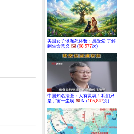
美国女子谈濒死体验：感受爱 了解
到生命意义
🖼️
(
68,577
次)
中国知名法医：人有灵魂！我们只
是宇宙一尘埃
🖼️
📝 (
105,847
次)