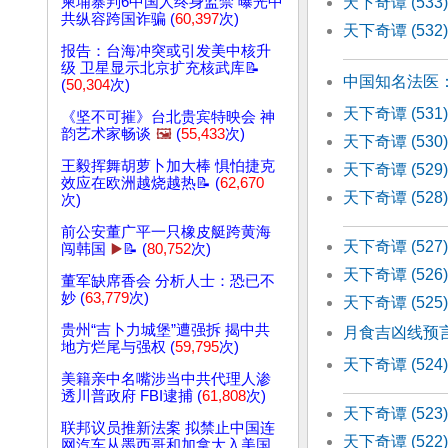
天下奇谭 (53
柬埔寨判6中国人终身监禁 曝光中
共纵容跨国诈骗 (
60,397
次)
天下奇谭 (5
报告：台海冲突或引发美中核升
级 卫星显示北京扩充核武库📝
中国知名法医
(
50,304
次)
天下奇谭 (53
《坚不可摧》台北贵宾特映会 神
韵艺术家畅谈
🖼️
(
55,433
次)
天下奇谭 (53
王毅挥舞胡萝卜加大棒 惧怕捷克
天下奇谭 (5
效应在欧洲越烧越热📝 (
62,670
天下奇谭 (52
次)
前公安董广平一只橡皮艇跨黄海
天下奇谭 (52
闯韩国
▶️
📝 (
80,752
次)
天下奇谭 (52
董军缺席香会 分析人士：恐已不
妙 (
63,779
次)
天下奇谭 (5
贵州“吉卜力城堡”遭强拆 揭中共
月食吉凶线预
地方烂尾与强权 (
59,795
次)
天下奇谭 (52
美籍亲中名嘴涉当中共代理人渗
透川普政府 FBI逮捕 (
61,808
次)
天下奇谭 (52
联邦议员推新法案 拟禁止中国连
天下奇谭 (52
网汽车从墨西哥和加拿大入美国