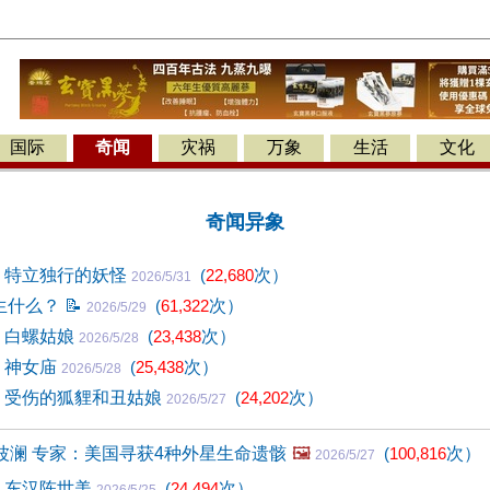
国际
奇闻
灾祸
万象
生活
文化
奇闻异象
1) 特立独行的妖怪
(
22,680
次）
2026/5/31
生什么？
📝
(
61,322
次）
2026/5/29
0) 白螺姑娘
(
23,438
次）
2026/5/28
) 神女庙
(
25,438
次）
2026/5/28
8) 受伤的狐貍和丑姑娘
(
24,202
次）
2026/5/27
波澜 专家：美国寻获4种外星生命遗骸
🖼️
(
100,816
次）
2026/5/27
7) 东汉陈世美
(
24,494
次）