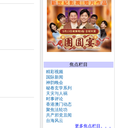
焦点栏目
精彩视频
国际新闻
神韵晚会
秘卷玄学系列
天灾与人祸
时事评论
香港澳门动态
聚焦法轮功
共产邪党丑闻
台海风云
更多焦点栏目。。。