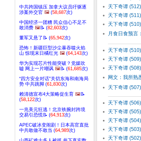
天下奇谭 (5
中共跨国镇压 加拿大议员吁驱逐
涉案外交官
🖼️
(
58,687
次)
天下奇谭 (51
中国经济一团糟 民众信心不足不
天下奇谭 (51
敢消费
🖼️
📝 (
82,603
次)
月食日食预言：
董军又悬了📝 (
65,942
次)
恐怖！新疆巨型沙尘暴吞噬火焰
天下奇谭 (510
山 惊现末日橘红光
🖼️
(
64,143
次)
天下奇谭 (50
华为实现芯片性能突破？党媒吹
天下奇谭 (50
嘘 网上一片嘲讽
🖼️
📝 (
61,685
次)
网文：我所熟悉
“四方安全对话”关切东海和南海局
势 中共跳脚 (
61,830
次)
天下奇谭 (50
赖清德宣布4大策略促生育
🖼️
📝
(
58,122
次)
天下奇谭 (50
一兆美元狂逃！北京铁腕封跨境
天下奇谭 (50
交易引恐慌📝 (
64,913
次)
天下奇谭 (50
APEC破冰变闹剧！日本高官直批
天下奇谭 (50
中共敢做不敢当 (
64,989
次)
天下奇谭 (50
山西矿难十多人被抓 井下真实数