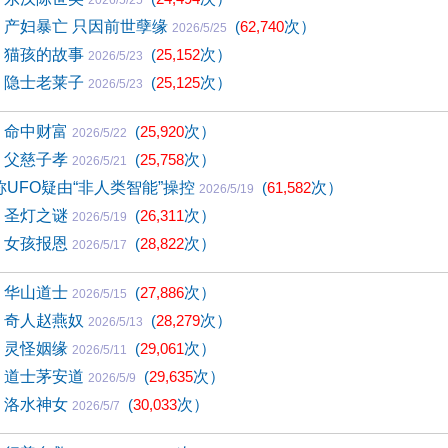
2026/5/25
6) 产妇暴亡 只因前世孽缘
(
62,740
次）
2026/5/25
5) 猫孩的故事
(
25,152
次）
2026/5/23
4) 隐士老莱子
(
25,125
次）
2026/5/23
3) 命中财富
(
25,920
次）
2026/5/22
2) 父慈子孝
(
25,758
次）
2026/5/21
UFO疑由“非人类智能”操控
(
61,582
次）
2026/5/19
1) 圣灯之谜
(
26,311
次）
2026/5/19
0) 女孩报恩
(
28,822
次）
2026/5/17
9) 华山道士
(
27,886
次）
2026/5/15
8) 奇人赵燕奴
(
28,279
次）
2026/5/13
7) 灵怪姻缘
(
29,061
次）
2026/5/11
6) 道士茅安道
(
29,635
次）
2026/5/9
5) 洛水神女
(
30,033
次）
2026/5/7