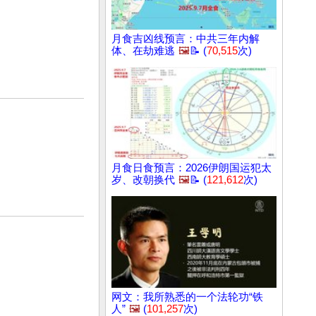
月食吉凶线预言：中共三年内解
体、在劫难逃
🖼️
📝 (
70,515
次)
月食日食预言：2026伊朗国运犯太
岁、改朝换代
🖼️
📝 (
121,612
次)
网文：我所熟悉的一个法轮功“铁
人”
🖼️
(
101,257
次)