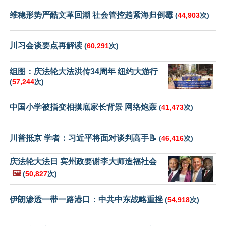
维稳形势严酷文革回潮 社会管控趋紧海归倒霉
(
44,903
次)
川习会谈要点再解读
(
60,291
次)
组图：庆法轮大法洪传34周年 纽约大游行
(
57,244
次)
中国小学被指变相摸底家长背景 网络炮轰
(
41,473
次)
川普抵京 学者：习近平将面对谈判高手📝
(
46,416
次)
庆法轮大法日 宾州政要谢李大师造福社会
🖼️
(
50,827
次)
伊朗渗透一带一路港口：中共中东战略重挫
(
54,918
次)