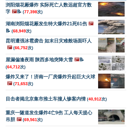
浏阳烟花厰爆炸 实际死亡人数远超官方数
字
🖼️
📝
(
77,398
次)
湖南浏阳烟花厰发生特大爆炸21死61伤
🖼️
📝
(
68,949
次)
昆明遭强冰雹袭击 如末日灾难般场面吓人
🖼️
(
66,752
次)
屋漏偏逢夜雨 陕西多地突降大雪
🖼️
📝
(
64,712
次)
爆炸又来了！济南一厂房爆炸升起巨大火球
🖼️
(
71,653
次)
目击者揭北京集市推土车撞人惨案内情
(
40,912
次)
重庆一隧道发生爆炸4亡9伤 工人每天提心
吊胆
🖼️
(
69,561
次)