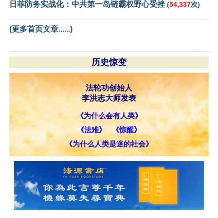
日菲防务实战化：中共第一岛链霸权野心受挫
(
54,337
次)
(更多首页文章......)
历史惊变
法轮功创始人
李洪志大师发表
《为什么会有人类》
《法难》
《惊醒》
《为什么人类是迷的社会》