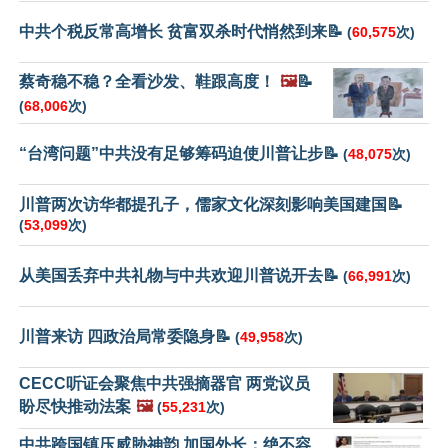
中共个税反常高增长 贫富双杀时代悄然到来📝
(
60,575
次)
蔡奇稳不稳？全看沙发、鞋跟高度！
🖼️
📝
(
68,006
次)
“台湾问题”中共没有足够筹码迫使川普让步📝
(
48,075
次)
川普两次访华都提孔子，儒家文化深刻影响美国建国📝
(
53,099
次)
从美国丢弃中共礼物与中共欢迎川普说开去📝
(
66,991
次)
川普来访 四政治局常委隐身📝
(
49,958
次)
CECC听证会聚焦中共强摘器官 两党议员
盼尽快推动法案
🖼️
(
55,231
次)
中共跨国镇压威胁神韵 加国外长：绝不容