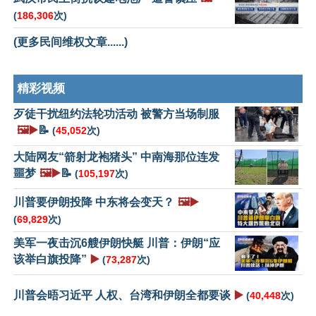
(
186,306
次)
(更多民间维权文章......)
精彩视频
歹徒干扰纽约法轮功活动 被警方当场制服
🖼️▶️
📝
(
45,052
次)
大陆网友“箭射龙袍猪头” 中南海那位连发
噩梦
🖼️▶️
📝
(
105,197
次)
川普要伊朗投降 中东将会变天？
🖼️▶️
(
69,829
次)
美军一夜击沉6艘伊朗快艇 川普：伊朗“应
该举白旗投降”
▶️
(
73,287
次)
川普会晤习近平 人权、台湾和伊朗全都要谈
▶️
(
40,448
次)