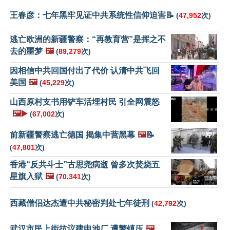
王春彦：七年黑牢见证中共系统性信仰迫害📝
(
47,952
次)
逃亡欧洲的新疆警察：“再教育营”是挥之不
去的噩梦
🖼️
(
89,279
次)
因相信中共回国付出了代价 认清中共飞回
美国
🖼️
(
45,229
次)
山西原村支书用铲车活埋村民 引全网震怒
🖼️▶️
(
67,002
次)
前新疆警察逃亡德国 揭集中营黑幕
🖼️
📝
(
47,801
次)
香港“反共斗士”古思尧病逝 曾多次焚烧五
星旗入狱
🖼️
(
70,341
次)
西藏僧侣达杰遭中共秘密判处七年徒刑
(
42,792
次)
武汉市民上街抗议建电池厂 遭警镇压
🖼️