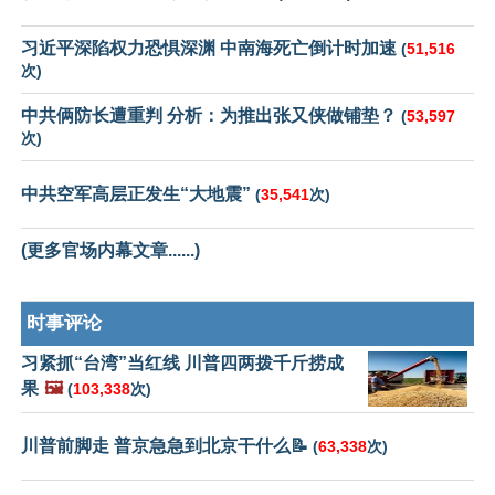
习近平深陷权力恐惧深渊 中南海死亡倒计时加速
(
51,516
次)
中共俩防长遭重判 分析：为推出张又侠做铺垫？
(
53,597
次)
中共空军高层正发生“大地震”
(
35,541
次)
(更多官场内幕文章......)
时事评论
习紧抓“台湾”当红线 川普四两拨千斤捞成
果
🖼️
(
103,338
次)
川普前脚走 普京急急到北京干什么📝
(
63,338
次)