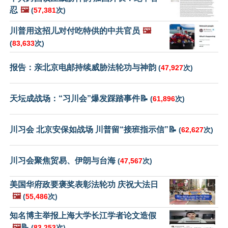
忍
🖼️
(
57,381
次)
川普用这招儿对付吃特供的中共官员
🖼️
(
83,633
次)
报告：亲北京电邮持续威胁法轮功与神韵
(
47,927
次)
天坛成战场：“习川会”爆发踩踏事件📝
(
61,896
次)
川习会 北京安保如战场 川普留“接班指示信”📝
(
62,627
次)
川习会聚焦贸易、伊朗与台海
(
47,567
次)
美国华府政要褒奖表彰法轮功 庆祝大法日
🖼️
(
55,486
次)
知名博主举报上海大学长江学者论文造假
🖼️
📝
(
83,253
次)