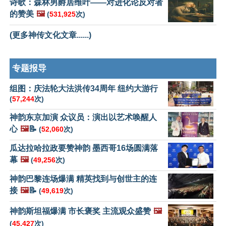
诗歌：森林男爵居维叶——对进化论反对者
的赞美
🖼️
(
531,925
次)
(更多神传文化文章......)
专题报导
组图：庆法轮大法洪传34周年 纽约大游行
(
57,244
次)
神韵东京加演 众议员：演出以艺术唤醒人
心
🖼️
📝
(
52,060
次)
瓜达拉哈拉政要赞神韵 墨西哥16场圆满落
幕
🖼️
(
49,256
次)
神韵巴黎连场爆满 精英找到与创世主的连
接
🖼️
📝
(
49,619
次)
神韵斯坦福爆满 市长褒奖 主流观众盛赞
🖼️
(
45,427
次)