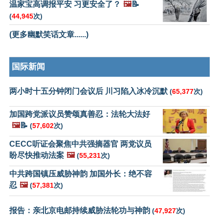
温家宝高调报平安 习更安全了？
🖼️
📝
(
44,945
次)
(更多幽默笑话文章......)
国际新闻
两小时十五分钟闭门会议后 川习陷入冰冷沉默
(
65,377
次)
加国跨党派议员赞颂真善忍：法轮大法好
🖼️
📝
(
57,602
次)
CECC听证会聚焦中共强摘器官 两党议员
盼尽快推动法案
🖼️
(
55,231
次)
中共跨国镇压威胁神韵 加国外长：绝不容
忍
🖼️
(
57,381
次)
报告：亲北京电邮持续威胁法轮功与神韵
(
47,927
次)