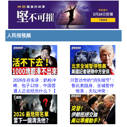
人民报视频
2026生存实录：奶粉冲
川普访华的“消失细节”：
稀、包子12块，中国普
鲁比奥隐身、全城暂停
通人正在经历什么？【
恨美，天坛冲突：