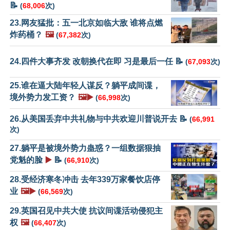
📝
(
68,006
次)
23.网友猛批：五一北京如临大敌 谁将点燃
炸药桶？
🖼️
(
67,382
次)
24.四件大事齐发 改朝换代在即 习是最后一任 📝
(
67,093
次)
25.谁在逼大陆年轻人谋反？躺平成间谍，
境外势力发工资？
🖼️▶️
(
66,998
次)
26.从美国丢弃中共礼物与中共欢迎川普说开去 📝
(
66,991
次)
27.躺平是被境外势力蛊惑？一组数据狠抽
党魁的脸
▶️
📝
(
66,910
次)
28.受经济寒冬冲击 去年339万家餐饮店停
业
🖼️▶️
(
66,569
次)
29.英国召见中共大使 抗议间谍活动侵犯主
权
🖼️
(
66,407
次)