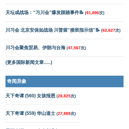
天坛成战场：“习川会”爆发踩踏事件📝
(
61,896
次)
川习会 北京安保如战场 川普留“接班指示信”📝
(
62,627
次)
川习会聚焦贸易、伊朗与台海
(
47,567
次)
(更多国际新闻文章......)
奇闻异象
天下奇谭 (560) 女孩报恩
(
28,825
次)
天下奇谭 (559) 华山道士
(
27,889
次)