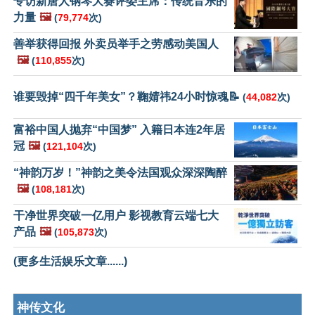
专访新唐人钢琴大赛评委主席：传统音乐的
力量
🖼️
(
79,774
次)
善举获得回报 外卖员举手之劳感动美国人
🖼️
(
110,855
次)
谁要毁掉“四千年美女”？鞠婧祎24小时惊魂📝
(
44,082
次)
富裕中国人抛弃“中国梦” 入籍日本连2年居
冠
🖼️
(
121,104
次)
“神韵万岁！”神韵之美令法国观众深深陶醉
🖼️
(
108,181
次)
干净世界突破一亿用户 影视教育云端七大
产品
🖼️
(
105,873
次)
(更多生活娱乐文章......)
神传文化