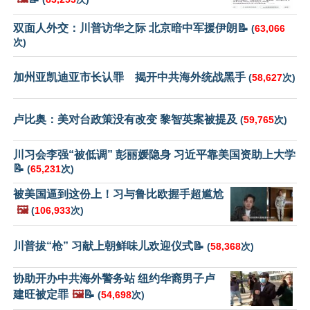
双面人外交：川普访华之际 北京暗中军援伊朗📝
(
63,066
次)
加州亚凯迪亚市长认罪 揭开中共海外统战黑手
(
58,627
次)
卢比奥：美对台政策没有改变 黎智英案被提及
(
59,765
次)
川习会李强“被低调” 彭丽媛隐身 习近平靠美国资助上大学
📝
(
65,231
次)
被美国逼到这份上！习与鲁比欧握手超尴尬
🖼️
(
106,933
次)
川普拔“枪” 习献上朝鲜味儿欢迎仪式📝
(
58,368
次)
协助开办中共海外警务站 纽约华裔男子卢
建旺被定罪
🖼️
📝
(
54,698
次)