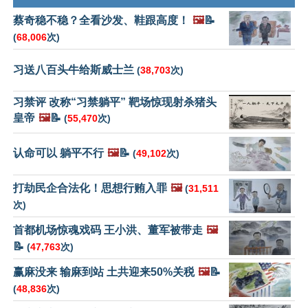
蔡奇稳不稳？全看沙发、鞋跟高度！
🖼️
📝
(
68,006
次)
习送八百头牛给斯威士兰
(
38,703
次)
习禁评 改称“习禁躺平” 靶场惊现射杀猪头
皇帝
🖼️
📝
(
55,470
次)
认命可以 躺平不行
🖼️
📝
(
49,102
次)
打劫民企合法化！思想行贿入罪
🖼️
(
31,511
次)
首都机场惊魂戏码 王小洪、董军被带走
🖼️
📝
(
47,763
次)
赢麻没来 输麻到站 土共迎来50%关税
🖼️
📝
(
48,836
次)