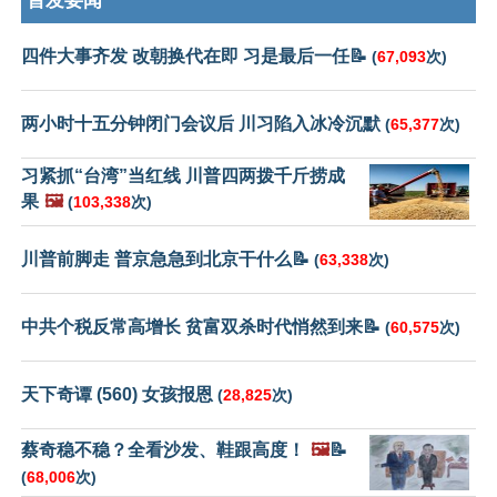
首发要闻
四件大事齐发 改朝换代在即 习是最后一任📝
(
67,093
次)
两小时十五分钟闭门会议后 川习陷入冰冷沉默
(
65,377
次)
习紧抓“台湾”当红线 川普四两拨千斤捞成
果
🖼️
(
103,338
次)
川普前脚走 普京急急到北京干什么📝
(
63,338
次)
中共个税反常高增长 贫富双杀时代悄然到来📝
(
60,575
次)
天下奇谭 (560) 女孩报恩
(
28,825
次)
蔡奇稳不稳？全看沙发、鞋跟高度！
🖼️
📝
(
68,006
次)