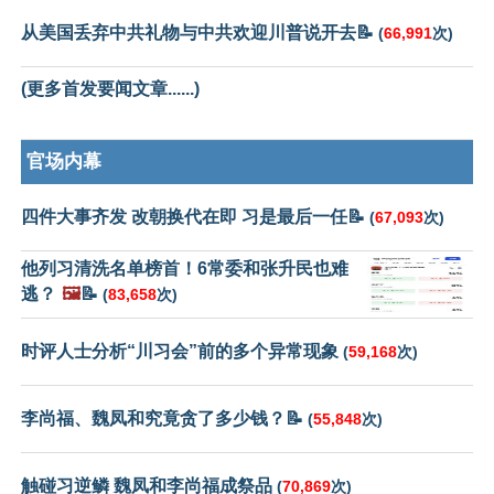
从美国丢弃中共礼物与中共欢迎川普说开去📝
(
66,991
次)
(更多首发要闻文章......)
官场内幕
四件大事齐发 改朝换代在即 习是最后一任📝
(
67,093
次)
他列习清洗名单榜首！6常委和张升民也难
逃？
🖼️
📝
(
83,658
次)
时评人士分析“川习会”前的多个异常现象
(
59,168
次)
李尚福、魏凤和究竟贪了多少钱？📝
(
55,848
次)
触碰习逆鳞 魏凤和李尚福成祭品
(
70,869
次)