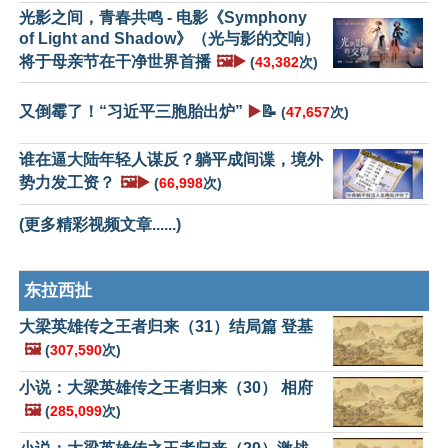
光影之间，青春共鸣 - 电影《Symphony
of Light and Shadow》（光与影的交响）
将于母亲节在干净世界首播
🖼️▶️
(
43,382
次)
又倒霉了！“习近平三胞胎出炉”
▶️
📝
(
47,657
次)
谁在逼大陆年轻人谋反？躺平成间谍，境外
势力发工资？
🖼️▶️
(
66,998
次)
(更多精彩视频文章......)
东拉西扯
大梁英雄传之王者归来（31）结局篇 登基
🖼️
(
307,590
次)
小说：大梁英雄传之王者归来（30） 相府
🖼️
(
285,099
次)