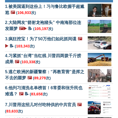
1.被美国逼到这份上！习与鲁比欧握手超尴
尬
🖼️
(
106,933
次)
2.大陆网友“箭射龙袍猪头” 中南海那位连
发噩梦
🖼️▶️
📝
(
105,197
次)
3.疯狂挖宝！为了50万他们如此抓间谍
🖼️
▶️
📝
(
103,343
次)
4.习紧抓“台湾”当红线 川普四两拨千斤捞
成果
🖼️
(
103,338
次)
5.逃亡欧洲的新疆警察：“再教育营”是挥之
不去的噩梦
🖼️
(
89,279
次)
6.他列习清洗名单榜首！6常委和张升民也
难逃？
🖼️
📝
(
83,658
次)
7.川普用这招儿对付吃特供的中共官员
🖼️
(
83,633
次)