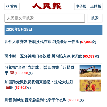
↺ 首页 
电子报
正體版
2026年5月18日
四件大事齐发 改朝换代在即 习是最后一任📝
(
67,093
次)
两小时十五分钟闭门会议后 川习陷入冰冷沉默
(
65,377
次)
习紧抓“台湾”当红线 川普四两拨千斤捞成
果
🖼️
(
103,338
次)
加国跨党派议员赞颂真善忍：法轮大法好
🖼️
📝
(
57,602
次)
川普前脚走 普京急急到北京干什么📝
(
63,338
次)