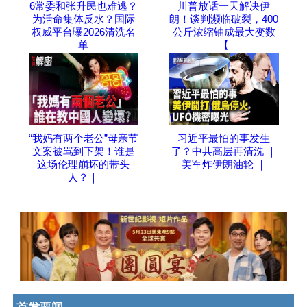
6常委和张升民也难逃？
川普放话一天解决伊
为活命集体反水？国际
朗！谈判濒临破裂，400
权威平台曝2026清洗名
公斤浓缩铀成最大变数
单
【
“我妈有两个老公”母亲节
习近平最怕的事发生
文案被骂到下架！谁是
了？中共高层再清洗 ｜
这场伦理崩坏的带头
美军炸伊朗油轮 ｜
人？｜