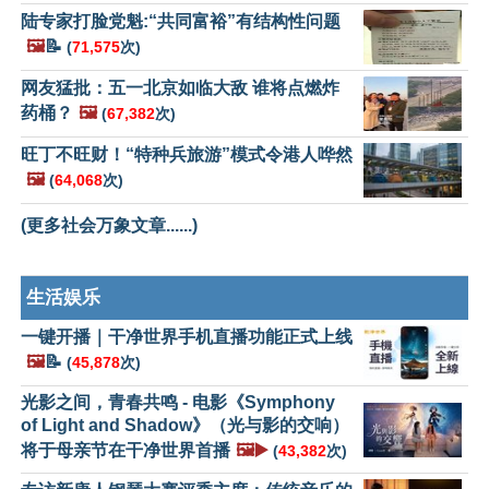
陆专家打脸党魁:“共同富裕”有结构性问题
🖼️
📝
(
71,575
次)
网友猛批：五一北京如临大敌 谁将点燃炸
药桶？
🖼️
(
67,382
次)
旺丁不旺财！“特种兵旅游”模式令港人哗然
🖼️
(
64,068
次)
(更多社会万象文章......)
生活娱乐
一键开播｜干净世界手机直播功能正式上线
🖼️
📝
(
45,878
次)
光影之间，青春共鸣 - 电影《Symphony
of Light and Shadow》（光与影的交响）
将于母亲节在干净世界首播
🖼️▶️
(
43,382
次)