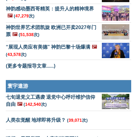
神韵感动墨西哥精英：提升人的精神境界
🖼️
(
47,279
次)
神韵世界艺术团凯旋 欧洲已开卖2027年门
票
🖼️
(
51,538
次)
“展现人类应有美德” 神韵巴黎十场爆满
🖼️
(
43,578
次)
(更多专题报导文章......)
寰宇遨游
七旬退党义工遇袭 退党中心呼吁维护信仰
自由
🖼️
(
142,540
次)
人类在觉醒 地球即将升级？
(
39,071
次)