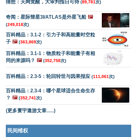
猜想：天网觉醒，大审判指日可待
(
89,781
次)
奇闻：星际彗星3I/ATLAS是外星飞船
🖼️
(
249,018
次)
百科精品：3.1-2：引力子和高能量时空粒
子
🖼️
(
363,869
次)
百科精品：3.1-1：物质粒子和能量子有相
同的来源吗？
🖼️
(
352,758
次)
百科精品：2.3-5：轮回转世与因果报应
(
111,061
次)
百科精品：2.3-4：哪个星球适合生命生存
？
🖼️
(
352,741
次)
(更多寰宇遨游文章......)
民间维权