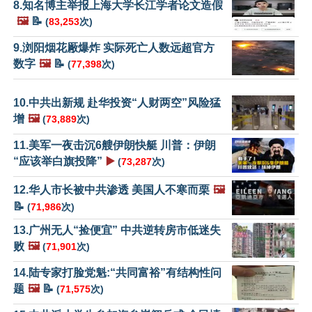
8.知名博主举报上海大学长江学者论文造假
🖼️
📝
(
83,253
次)
9.浏阳烟花厰爆炸 实际死亡人数远超官方
数字
🖼️
📝
(
77,398
次)
10.中共出新规 赴华投资“人财两空”风险猛
增
🖼️
(
73,889
次)
11.美军一夜击沉6艘伊朗快艇 川普：伊朗
“应该举白旗投降”
▶️
(
73,287
次)
12.华人市长被中共渗透 美国人不寒而栗
🖼️
📝
(
71,986
次)
13.广州无人“捡便宜” 中共逆转房市低迷失
败
🖼️
(
71,901
次)
14.陆专家打脸党魁:“共同富裕”有结构性问
题
🖼️
📝
(
71,575
次)