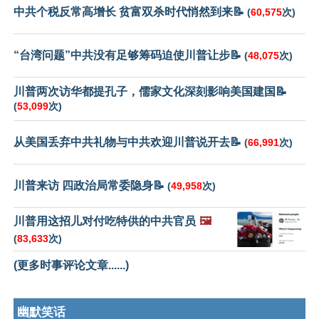
中共个税反常高增长 贫富双杀时代悄然到来📝
(
60,575
次)
“台湾问题”中共没有足够筹码迫使川普让步📝
(
48,075
次)
川普两次访华都提孔子，儒家文化深刻影响美国建国📝
(
53,099
次)
从美国丢弃中共礼物与中共欢迎川普说开去📝
(
66,991
次)
川普来访 四政治局常委隐身📝
(
49,958
次)
川普用这招儿对付吃特供的中共官员
🖼️
(
83,633
次)
(更多时事评论文章......)
幽默笑话