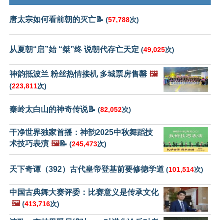
唐太宗如何看前朝的灭亡📝
(
57,788
次)
从夏朝“启”始 “桀”终 说朝代存亡天定
(
49,025
次)
神韵抵波兰 粉丝热情接机 多城票房售罄
🖼️
(
223,811
次)
秦岭太白山的神奇传说📝
(
82,052
次)
干净世界独家首播：神韵2025中秋舞蹈技
术技巧表演
🖼️
📝
(
245,473
次)
天下奇谭（392）古代皇帝登基前要修德学道
(
101,514
次)
中国古典舞大赛评委：比赛意义是传承文化
🖼️
(
413,716
次)