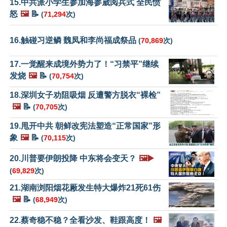
15.中共派小学生参加海参崴阅兵式 全民愤
怒
🖼️
📝
(
71,294
次)
16.触碰习逆鳞 魏凤和李尚福成祭品
(
70,869
次)
17.一觉醒来成境外势力了！“习禁平”继续
发烧
🖼️
📝
(
70,754
次)
18.深圳女子劝阻吸烟 反遭警方脱衣“裸检”
🖼️
📝
(
70,705
次)
19.甩开中共 朝鲜改宪法塑造“正常国家”形
象
🖼️
📝
(
70,115
次)
20.川普要伊朗投降 中东将会变天？
🖼️▶️
(
69,829
次)
21.湖南浏阳烟花厰发生特大爆炸21死61伤
🖼️
📝
(
68,949
次)
22.蔡奇稳不稳？全看沙发、鞋跟高度！
🖼️