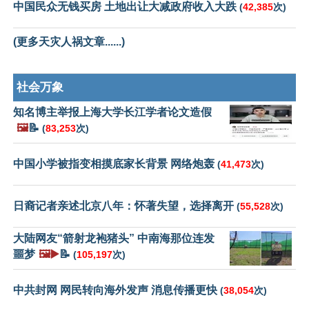
中国民众无钱买房 土地出让大减政府收入大跌
(
42,385
次)
(更多天灾人祸文章......)
社会万象
知名博主举报上海大学长江学者论文造假
🖼️
📝
(
83,253
次)
中国小学被指变相摸底家长背景 网络炮轰
(
41,473
次)
日裔记者亲述北京八年：怀著失望，选择离开
(
55,528
次)
大陆网友“箭射龙袍猪头” 中南海那位连发
噩梦
🖼️▶️
📝
(
105,197
次)
中共封网 网民转向海外发声 消息传播更快
(
38,054
次)