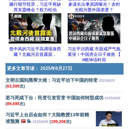
藏行细节怪异，习近平再缺
参谋长出事原因曝光！农村
席东盟峰会？权力松动
光棍兴娶外国老婆？
曾中风的习近平高调现身西
习近平访西藏 市面戒严气氛
藏？北戴河后首露面，
紧张！中国房企日子难熬 【
#晓坤话时局
更多文章导读：
2025年8月27日
文明古国到黑帮大佬：习近平治下中国的转变
2025/8/29
(
63,595
次)
若习死或下台：民变引发官变 中国如何转型成功
2025/8/29
(
89,695
次)
习近平上台后会如何？大陆教授13年前精
准预测
🖼️
📝
(
199,206
次)
2025/8/29