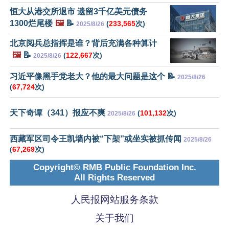
恒大从港交所退市 遗留3千亿美元债务
1300烂尾楼
🖼️
📝
(
233,565
次)
2025/8/26
北京阅兵总指挥是谁？背后充满各种算计
🖼️
📝
(
122,667
次)
2025/8/26
习近平像黑手党老大？他的最大问题是这个 📝
2025/8/26
(
67,724
次)
天下奇谭（341）报应不爽
(
101,132
次)
2025/8/26
西藏军区司令王凯墙内被“下架”或坐实被抓传闻
2025/8/26
(
67,269
次)
Copyright© RMB Public Foundation Inc.
All Rights Reserved
人民报网站服务条款
关于我们