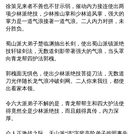
徐策见来者不善也不甘示弱，催动内力接连使出两
项少林派绝技，少林推山掌和少林追风掌，强大的
掌力是一道气浪接著一道气浪。二人内力对拼，未
分胜负。

蜀山派大弟子楚临渊抽出长剑，使出蜀山派镇派绝
技轩辕剑法，无数道剑影带著强大的气浪，当头罩
向青龙帮四护法郭槐。

郭槐面无惧色，使出少林派绝技菩提刀法，无数道
刀光伴随长龙气浪冲破剑网。二人你来我往，都使
出看家本领。

令六大派弟子不解的是，青龙帮帮主和四大护法使
得竟然全是少林派绝技，而且颇得真传，内力深
厚。

众人正激战之际，天山派“清”字辈高阶弟子按照事先