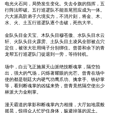
电光火石间，局势发生变化。失去令旗的指挥，五
行阵法即破。五行巡逻队不能首尾照应成为一体。
六大派高阶弟子六境实力，不消片刻，将金、木、
水、火、土五行巡逻队逐个击破，死伤大半。

金队头目金天宝、木队头目穆苍傲、水队头目水云
轩、火队头目火霹雳、土队头目土凌风全部被点穴
定住，被张大壮用绳子分别绑住。曾荟和余下的青
龙帮五行巡逻队门徒退到一旁，等待转机。

场中，白云飞正施展天山派绝技断魂掌，隔空拍
出，强大的气场，闪烁著耀眼的光芒。曾青在场中
使的都是朝廷大内硬气功鹰爪功、擒拿手、铁砂掌
等，看到断魂掌的凶猛来势，曾青竟然隔空使出少
林派大力金刚掌。

漫天霸道的掌影和断魂掌内力相撞，大厅如地震般
摇晃，惊得众人忙护住身体，躲避掉落的泥土。
