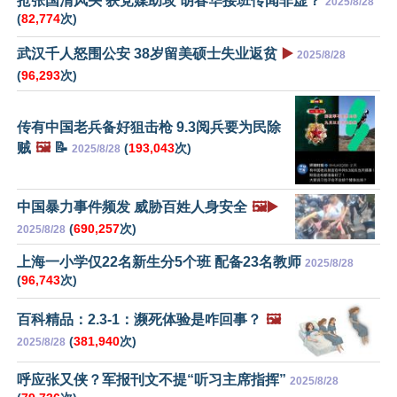
抢张国清风头 获党媒助攻 胡春华接班传闻非虚？
2025/8/28
(
82,774
次)
武汉千人怒围公安 38岁留美硕士失业返贫
▶️
2025/8/28
(
96,293
次)
传有中国老兵备好狙击枪 9.3阅兵要为民除
贼
🖼️
📝
(
193,043
次)
2025/8/28
中国暴力事件频发 威胁百姓人身安全
🖼️▶️
(
690,257
次)
2025/8/28
上海一小学仅22名新生分5个班 配备23名教师
2025/8/28
(
96,743
次)
百科精品：2.3-1：濒死体验是咋回事？
🖼️
(
381,940
次)
2025/8/28
呼应张又侠？军报刊文不提“听习主席指挥”
2025/8/28