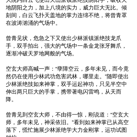
大院内白云飞使出天山派镇派绝技阴阳手，吸收天
地阴阳之力，加上八境的实力，威力巨大无比。倾
刻间，白云飞扑天盖地的掌力连绵不绝，将曾青罩
在波涛汹涌的气场中。

曾青见状，危急之下又使出少林派镇派绝技龙爪
手，双手拍出，强大的气场中一条金龙张牙舞爪，
逐渐冲破天罗地网般的气场。

空玄大师高喊一声：“孽障空云，多年未见，而今竟
然仍在使用少林武功危害武林，哪里走。”随即使出
少林派绝技如来神掌，双手运起神功，只见半空中
伸出两只巨大的手掌，携带著电闪雷鸣，从天而
降。

曾青见到空玄大师，不由得一惊，刚说道：“空玄大
师，多年未见，神采依旧。”看到如来神掌已从高空
落下，慌忙施展少林派绝学大力金刚掌，运功试图