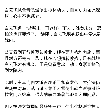
白云飞见曾青竟然使出少林功夫，而且功力如此深
厚，心中不免诧异。

白云飞道：“曾帮主，再这样打下去，胜负未分，恐
怕这房顶要塌了。”随即，白云飞飘身跃出中堂来到
院内。

曾青看到五行巡逻队败北，现在两方势均力敌，而
且对方还稍占上风，现在若想扭转败势，只有战胜
白云飞才有机会。于是曾青意念一动，身形直接飞
到大院内。

此时，中堂内四大派首座弟子和青龙帮四大护法仍
在场中对峙。武当派大弟子云霄使出武当派镇派绝
技玄门八绝掌，强大的掌力随著气浪直奔周问鼎。

四大护法之首周问鼎冷笑一声，使出少林派绝技大