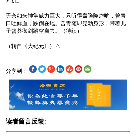
对抗。

无奈如来神掌威力巨大，只听得轰隆隆炸响，曾青
口吐鲜血，跌倒在地。曾青随即晃动身形，带著儿
子曾荟御剑踏空离去。（待续）

分享到：
读者留言反馈: