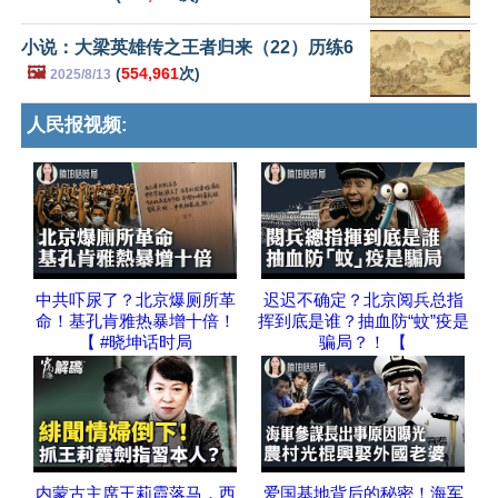
小说：大梁英雄传之王者归来（22）历练6
🖼️
(
554,961
次)
2025/8/13
人民报视频:
中共吓尿了？北京爆厕所革
迟迟不确定？北京阅兵总指
命！基孔肯雅热暴增十倍！
挥到底是谁？抽血防“蚊”疫是
【 #晓坤话时局
骗局？！ 【
内蒙古主席王莉霞落马，西
爱国基地背后的秘密！海军