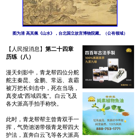
图为清 高其佩《山水》，台北国立故宫博物院藏。（公有领域）
【人民报消息】
第二十四章 
历练（八）
漫天剑影中，青龙帮四位分舵
舵主秦昆、金鹏、常远、袁霸
被万把长剑击中，死在当场，
真变成“西域四鬼”。白云飞及
各大派高手拍手称快。

此时，青龙帮帮主曾青双手一
挥，气势汹汹带领青龙帮四大
护法，直奔白云飞等各大派高