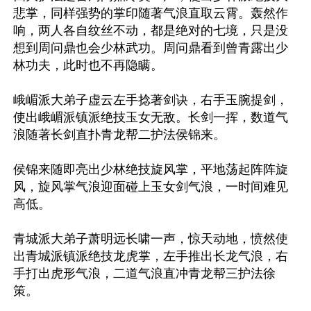
悲掌，同样强势的掌印随著气浪直取云霄。轰然作
响，两人各自纹丝不动，都是绝对的七境，只是没
想到周问鼎也会少林武功。周问鼎看到曾青露出少
林功夫，此时也不再隐瞒。

峨嵋派大弟子虚云左手捻著剑诀，右手玉腕提剑，
使出峨嵋派镇派绝技玉女无敌。长剑一挥，数道气
浪随著长剑直扑青龙帮二护法侯锦来。

侯锦来随即亮出少林绝技旋风掌，平地荡起阵阵旋
风，旋风掌气浪迎面碰上玉女剑气浪，一时间难见
高低。

青城派大弟子萧明远长啸一声，惊天动地，愤然使
出青城派镇派绝技龙虎掌，左手推出长龙气浪，右
手打出虎形气浪，二道气浪直冲青龙帮三护法徐
策。
