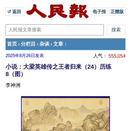
↺ 返回 
电子报
正體版
首页
分栏目
杂谈
文章
›
›
›
：
2025年8月26日
发表
人气：
555,054
小说：大梁英雄传之王者归来（24）历练
8（图）
李神洲