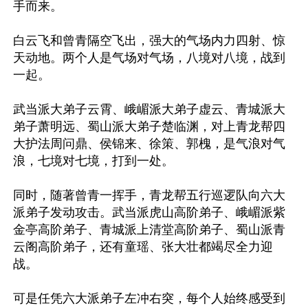
手而来。

白云飞和曾青隔空飞出，强大的气场内力四射、惊
天动地。两个人是气场对气场，八境对八境，战到
一起。

武当派大弟子云霄、峨嵋派大弟子虚云、青城派大
弟子萧明远、蜀山派大弟子楚临渊，对上青龙帮四
大护法周问鼎、侯锦来、徐策、郭槐，是气浪对气
浪，七境对七境，打到一处。

同时，随著曾青一挥手，青龙帮五行巡逻队向六大
派弟子发动攻击。武当派虎山高阶弟子、峨嵋派紫
金亭高阶弟子、青城派上清堂高阶弟子、蜀山派青
云阁高阶弟子，还有童瑶、张大壮都竭尽全力迎
战。

可是任凭六大派弟子左冲右突，每个人始终感受到