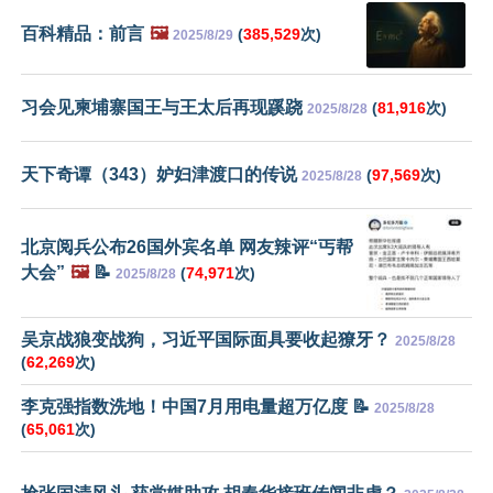
百科精品：前言
🖼️
(
385,529
次)
2025/8/29
习会见柬埔寨国王与王太后再现蹊跷
(
81,916
次)
2025/8/28
天下奇谭（343）妒妇津渡口的传说
(
97,569
次)
2025/8/28
北京阅兵公布26国外宾名单 网友辣评“丐帮
大会”
🖼️
📝
(
74,971
次)
2025/8/28
吴京战狼变战狗，习近平国际面具要收起獠牙？
2025/8/28
(
62,269
次)
李克强指数洗地！中国7月用电量超万亿度 📝
2025/8/28
(
65,061
次)