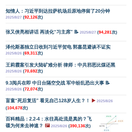
知情人：习近平到达拉萨机场后原地停留了20分钟
(
92,126
次)
2025/8/27
张又侠亮相讲话 再淡化“习主席” 📝
(
94,281
次)
2025/8/27
泽伦斯基独立日收到习近平贺电 郭嘉昆避谈不证实
(
69,311
次)
2025/8/26
王莉霞案引发大陆矿难分析 律师：中共邪恶比煤还黑
(
70,692
次)
2025/8/26
9.3阅兵在即 中日台隔空交战 军中纷乱恐出大事 📝
(
72,074
次)
2025/8/26
盲童“死后复活” 看见自己128岁人生？！
▶️
2025/8/26
(
104,678
次)
百科精品：2.2-4：水往高处流是真的？飞
碟为何来去神速？
🖼️
(
390,136
次)
2025/8/26