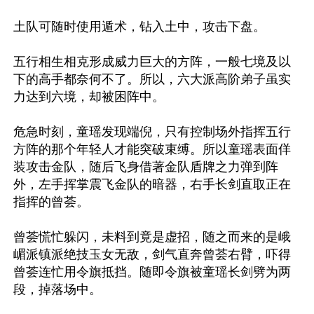
土队可随时使用遁术，钻入土中，攻击下盘。

五行相生相克形成威力巨大的方阵，一般七境及以
下的高手都奈何不了。所以，六大派高阶弟子虽实
力达到六境，却被困阵中。

危急时刻，童瑶发现端倪，只有控制场外指挥五行
方阵的那个年轻人才能突破束缚。所以童瑶表面佯
装攻击金队，随后飞身借著金队盾牌之力弹到阵
外，左手挥掌震飞金队的暗器，右手长剑直取正在
指挥的曾荟。

曾荟慌忙躲闪，未料到竟是虚招，随之而来的是峨
嵋派镇派绝技玉女无敌，剑气直奔曾荟右臂，吓得
曾荟连忙用令旗抵挡。随即令旗被童瑶长剑劈为两
段，掉落场中。
