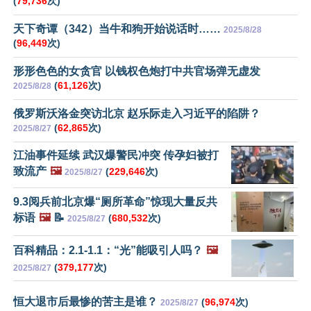
(
79,736
次)
天下奇谭（342）当牛和狗开始说话时……
2025/8/28
(
96,449
次)
形形色色的女贪官 以钱权色炮打中共官场弹无虚发
(
61,126
次)
2025/8/28
俄罗斯沃洛金突访北京 赵乐际走入习近平的陷阱？
(
62,865
次)
2025/8/27
江油事件延续 武汉爆警民冲突 传孕妇被打
致流产
🖼️
(
229,646
次)
2025/8/27
9.3阅兵前北京爆“厕所革命”惊现大量反共
标语
🖼️
📝
(
680,532
次)
2025/8/27
百科精品：2.1-1.1：“光”能吸引人吗？
🖼️
(
379,177
次)
2025/8/27
恒大退市后最惨的苦主是谁？
(
96,974
次)
2025/8/27