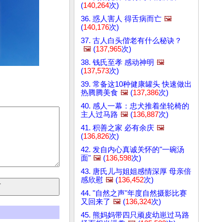
(
140,264
次)
36. 惑人害人 得舌病而亡
🖼️
(
140,176
次)
37. 古人白头偕老有什么秘诀？
🖼️
(
137,965
次)
38. 钱氏至孝 感动神明
🖼️
(
137,573
次)
39. 常备这10种健康罐头 快速做出
热腾腾美食
🖼️
(
137,386
次)
40. 感人一幕：忠犬推着坐轮椅的
主人过马路
🖼️
(
136,887
次)
41. 积善之家 必有余庆
🖼️
(
136,826
次)
42. 发自内心真诚关怀的"一碗汤
面"
🖼️
(
136,598
次)
43. 唐氏儿与姐姐感情深厚 母亲倍
感欣慰
🖼️
(
136,452
次)
44. "自然之声"年度自然摄影比赛
又回来了
🖼️
(
136,324
次)
45. 熊妈妈带四只顽皮幼崽过马路