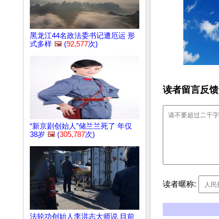
黑龙江44名政法委书记遭厄运 形
式多样
🖼️
(
92,577
次)
读者留言反馈
“新京剧创始人”储兰兰死了 年仅
38岁
🖼️
(
305,787
次)
读者暱称:
法轮功创始人李洪志大师说 目前