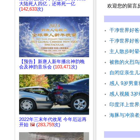
大陆死人四亿，还将死一亿
欢迎您的留言
(
142,633
次)
干净世界好爸
干净世界好爸
主人散步时晕倒
【预告】新唐人新年播出神韵晚
被救的火烈鸟
会及神韵音乐会 (
103,471
次)
自闭症亲生儿
感人 9岁男
感人视频 3
印度洋上世界
海豚与冲浪者
2022年三末年代收尾 今年厄运再
开始
🖼️
(
283,759
次)