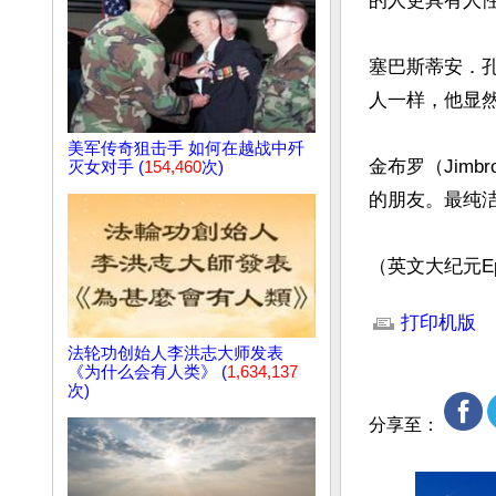
的人更具有人性。
塞巴斯蒂安．孔特
人一样，他显然
美军传奇狙击手 如何在越战中歼
金布罗（Jim
灭女对手 (
154,460
次)
的朋友。最纯洁
（英文大纪元Epoc
文章网址: http://w
打印机版
法轮功创始人李洪志大师发表
《为什么会有人类》 (
1,634,137
次)
分享至：