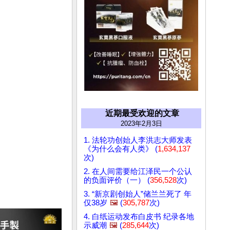
近期最受欢迎的文章
2023年2月3日
1. 法轮功创始人李洪志大师发表
《为什么会有人类》 (
1,634,137
次)
2. 在人间需要给江泽民一个公认
的负面评价（一） (
356,528
次)
3. “新京剧创始人”储兰兰死了 年
仅38岁
🖼️
(
305,787
次)
4. 白纸运动发布白皮书 纪录各地
示威潮
🖼️
(
285,644
次)