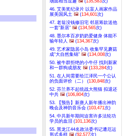
场面相当逗趣
🖼️
(
135,583
次)
46. 艾美奖纪录片 以盲人画家作品
展美国风土
🖼️
(
134,601
次)
47. 老翁没钱修旧宅 邻居筹款送他
一套"新居"
🖼️
(
134,565
次)
48. 墨尔本百岁奶奶爱健身 体能不
输年轻人
🖼️
(
134,367
次)
49. 艺术家隐居小岛 收集罕见蘑菇
成"大自然集锦"
🖼️
(
134,008
次)
50. 被牛群拒绝的小牛仔 找到新家
和一群狗成朋友
🖼️
(
133,284
次)
51. 在人间需要给江泽民一个公认
的负面评价（二） (
130,848
次)
52. 芬兰养不起统战大熊猫 拟退还
中共
🖼️
(
106,804
次)
53. 【预告】新唐人新年播出神韵
晚会及神韵音乐会 (
103,471
次)
54. 中共新年期间迫害许多法轮功
学员的血泪 (
101,136
次)
55. 黑龙江44名政法委书记遭厄运
形式多样
🖼️
(
92,577
次)