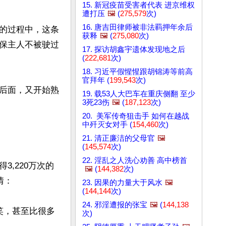
15. 新冠疫苗受害者代表 进京维权
遭打压
🖼️
(
275,579
次)
16. 唐吉田律师被非法羁押年余后
的过程中，这条
获释
🖼️
(
275,080
次)
保主人不被驶过
17. 探访胡鑫宇遗体发现地之后
(
222,681
次)
18. 习近平假惺惺跟胡锦涛等前高
官拜年 (
199,543
次)
后面，又开始熟
19. 载53人大巴车在重庆侧翻 至少
3死23伤
🖼️
(
187,123
次)
20. 美军传奇狙击手 如何在越战
中歼灭女对手 (
154,460
次)
21. 清正廉洁的父母官
🖼️
(
145,574
次)
22. 淫乱之人洗心劝善 高中榜首
,220万次的
🖼️
(
144,382
次)
：

23. 因果的力量大于风水
🖼️
(
144,144
次)
24. 邪淫遭报的张宝
🖼️
(
144,138
嘲笑，甚至比很多
次)