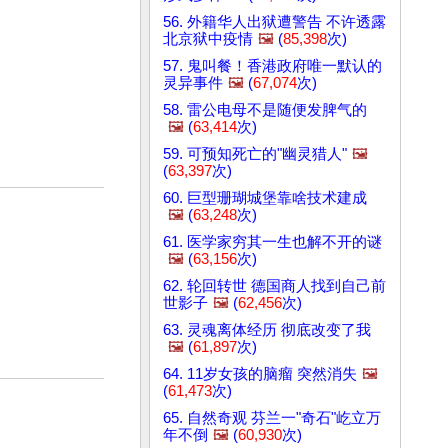
56. 外籍华人出狱遭警告 不许透露
北京狱中疫情
🖼️
(
85,398
次)
57. 鬼叫餐！香港政府唯一默认的
灵异事件
🖼️
(
67,074
次)
58. 雷公电母不是随便发脾气的
🖼️
(
63,414
次)
59. 可预知死亡的"幽灵猎人"
🖼️
(
63,397
次)
60. 巨型珊瑚城堡靠啥技术建成
🖼️
(
63,248
次)
61. 医学家穷其一生也解不开的谜
🖼️
(
63,156
次)
62. 轮回转世 德国商人找到自己前
世影子
🖼️
(
62,456
次)
63. 灵魂离体经历 彻底改变了我
🖼️
(
61,897
次)
64. 11岁女孩的脑瘤 突然消失
🖼️
(
61,473
次)
65. 自然奇观 芬兰一"奇石"屹立万
年不倒
🖼️
(
60,930
次)