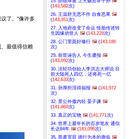
25. 阴德厚重 上天赐贤孝子孙
🖼️
(
143,582
次)
26. 王温舒无恶不作 自食恶果
🖼️
可思议了。”像许多
(
143,351
次)
27. 入地府改变了命运 怪胎传述转
生因缘劝世人
🖼️
(
143,228
次)
28. 公门里面好修行
🖼️
(
143,186
诚、最值得信赖
次)
29. 前世诬告人 今生遭报
🖼️
(
143,092
次)
30. 法轮功创始人李洪志大师说 目
前大陆死人四亿，还将死一亿
(
142,633
次)
31. 孙厚拒淫得福报
🖼️
(
141,972
次)
32. 景公外傲内轻 晏子谏
🖼️
(
141,860
次)
33. 真正的宝物
🖼️
(
141,771
次)
34. 世界上最年长的百岁笔友 通信
长达84年
🖼️
(
141,096
次)
35. 简肃宽容 德行为本的唐临
🖼️