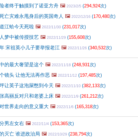
险者终于触摸到了诺亚方舟
🖼️
(
294,924
次)
2023/2/5
死亡灾难永甩身后的英国奇人
🖼️
(
170,480
次)
2022/12/16
道江蛤今天死啦
🖼️
(
231,017
次)
2022/11/30
人梦中被传授技艺
🖼️
(
155,608
次)
2022/11/29
年 宋祖英小儿子要举报老江
🖼️
(
340,532
次)
2022/11/26
中的最大奢望是这个
🖼️
(
248,931
次)
2022/11/18
个镜头 让他无法再作恶
🖼️
(
197,485
次)
2022/11/12
坪让英子这泡屎憋到今天
🖼️
(
382,133
次)
2022/11/10
张高丽反对只和老婆上床
🖼️
(
261,212
次)
2022/11/9
对世界走向的意义重大
🖼️
(
165,318
次)
2022/11/6
分男左女右
🖼️
(
153,365
次)
2022/11/4
的灭亡 谁进政治局
🖼️
(
238,794
次)
2022/10/29