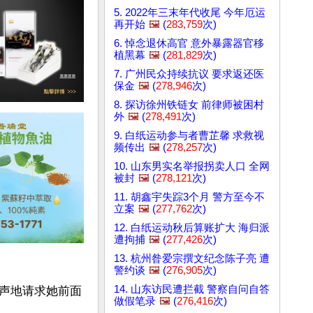
5. 2022年三末年代收尾 今年厄运
再开始
🖼️
(
283,759
次)
6. 悼念退休高官 意外暴露器官移
植黑幕
🖼️
(
281,829
次)
7. 广州民众持续抗议 要求返还医
保金
🖼️
(
278,946
次)
8. 探访徐州铁链女 前律师被困村
外
🖼️
(
278,491
次)
9. 白纸运动参与者曹芷馨 求救视
频传出
🖼️
(
278,257
次)
10. 山东男实名举报拐卖人口 全网
被封
🖼️
(
278,121
次)
11. 胡鑫宇失踪3个月 警方至今不
立案
🖼️
(
277,762
次)
12. 白纸运动秋后算账扩大 海归派
遭拘捕
🖼️
(
277,426
次)
13. 杭州昝爱宗撰文纪念陈子亮 遭
警约谈
🖼️
(
276,905
次)
14. 山东访民遭拦截 警察自问自答
声地请求她前面
做假笔录
🖼️
(
276,416
次)