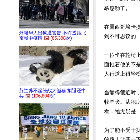
幕感动了。

在墨西哥埃卡
外籍华人出狱遭警告 不许透露北
到不可思议的一
京狱中疫情
🖼️
(
85,398
次)
一位坐在轮椅
面推着他的不
人行道上很轻松
芬兰养不起统战大熊猫 拟退还中
当靠得很近时
共
🖼️
(
106,804
次)
牧羊犬。从牠
看，牠无疑是一
为了能不受干
的路人让开一下