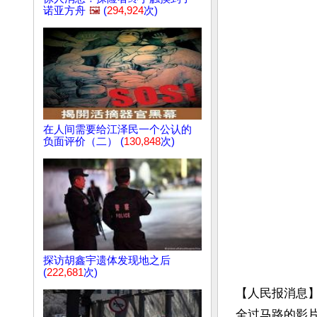
诺亚方舟
🖼️
(
294,924
次)
在人间需要给江泽民一个公认的
负面评价（二） (
130,848
次)
探访胡鑫宇遗体发现地之后
(
222,681
次)
【人民报消息
全过马路的影