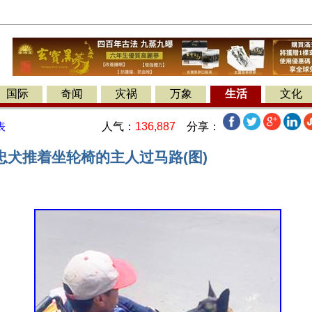
国际
奇闻
灾祸
万象
生活
文化
人气：
136,887
分享：
表
忠犬推着坐轮椅的主人过马路(图)