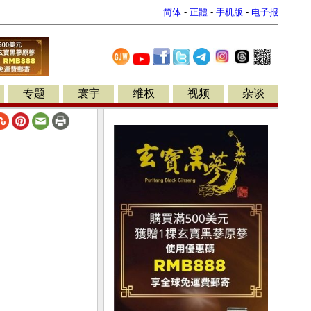
简体
-
正體
-
手机版
-
电子报
专题
寰宇
维权
视频
杂谈