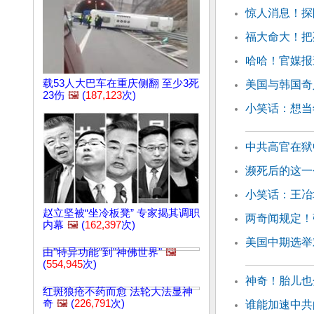
惊人消息！探
福大命大！把
哈哈！官媒报
载53人大巴车在重庆侧翻 至少3死
美国与韩国奇
23伤
🖼️
(
187,123
次)
小笑话：想当
中共高官在狱
濒死后的这一
小笑话：王冶
赵立坚被“坐冷板凳” 专家揭其调职
两奇闻规定！
内幕
🖼️
(
162,397
次)
美国中期选举
由"特异功能"到"神佛世界"
🖼️
(
554,945
次)
神奇！胎儿也
红斑狼疮不药而愈 法轮大法显神
奇
🖼️
(
226,791
次)
谁能加速中共