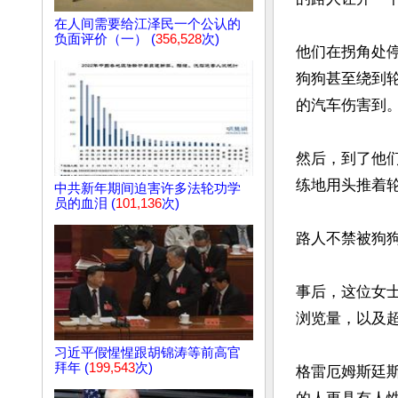
在人间需要给江泽民一个公认的
负面评价（一） (
356,528
次)
他们在拐角处
狗狗甚至绕到
的汽车伤害到。
然后，到了他
练地用头推着轮
中共新年期间迫害许多法轮功学
员的血泪 (
101,136
次)
路人不禁被狗狗
事后，这位女士
浏览量，以及超
习近平假惺惺跟胡锦涛等前高官
拜年 (
199,543
次)
格雷厄姆斯廷斯