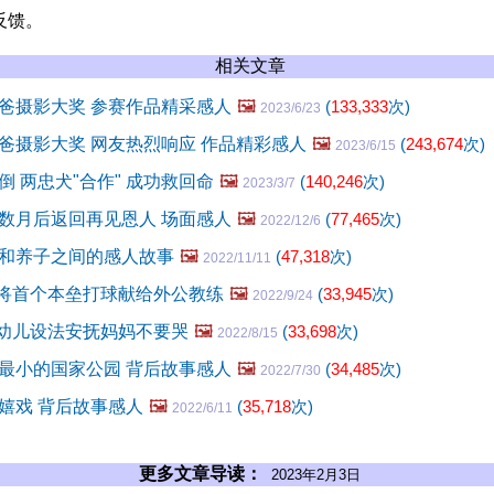
反馈。
相关文章
爸摄影大奖 参赛作品精采感人
🖼️
(
133,333
次)
2023/6/23
爸摄影大奖 网友热烈响应 作品精彩感人
🖼️
(
243,674
次)
2023/6/15
 两忠犬"合作" 成功救回命
🖼️
(
140,246
次)
2023/3/7
数月后返回再见恩人 场面感人
🖼️
(
77,465
次)
2022/12/6
和养子之间的感人故事
🖼️
(
47,318
次)
2022/11/11
童将首个本垒打球献给外公教练
🖼️
(
33,945
次)
2022/9/24
岁幼儿设法安抚妈妈不要哭
🖼️
(
33,698
次)
2022/8/15
最小的国家公园 背后故事感人
🖼️
(
34,485
次)
2022/7/30
嬉戏 背后故事感人
🖼️
(
35,718
次)
2022/6/11
更多文章导读：
2023年2月3日