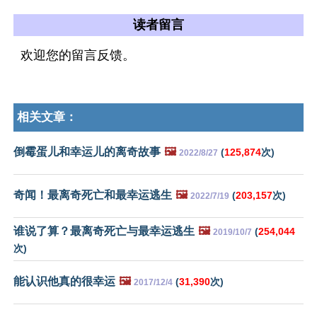
读者留言
欢迎您的留言反馈。
相关文章：
倒霉蛋儿和幸运儿的离奇故事
🖼️
(
125,874
次)
2022/8/27
奇闻！最离奇死亡和最幸运逃生
🖼️
(
203,157
次)
2022/7/19
谁说了算？最离奇死亡与最幸运逃生
🖼️
(
254,044
2019/10/7
次)
能认识他真的很幸运
🖼️
(
31,390
次)
2017/12/4