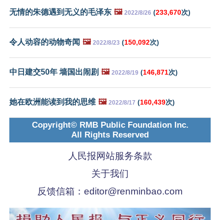
无情的朱德遇到无义的毛泽东
🖼️
(
233,670
次)
2022/8/26
令人动容的动物奇闻
🖼️
(
150,092
次)
2022/8/23
中日建交50年 墙国出闹剧
🖼️
(
146,871
次)
2022/8/19
她在欧洲能读到我的思维
🖼️
(
160,439
次)
2022/8/17
Copyright© RMB Public Foundation Inc.
All Rights Reserved
人民报网站服务条款
关于我们
反馈信箱：
editor@renminbao.com