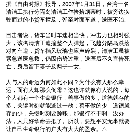
据《自由时报》报导，2007年1月31日，台湾一名
清洁工执行分隔岛清洁工作捡拾烟蒂时，被旁边疾
驶而过的小货车撞及，弹至对面车道，送医不治。

目击者说，货车当时车速相当快，冲击力也相对强
大，该名清洁工遭撞整个人弹起，飞越分隔岛跌落
对向车道，货车挡风玻璃也应声碎裂，清洁工虽被
紧急送医急救，仍因伤势过重，送医后不久宣告死
亡，身后留下妻子及两子一女。

人与人的命运为何如此不同？为什么有人那么幸
运，而有人却那么倒霉？这也许就像有人说的，每
个人都有一个生命银行，善事做的多，道德就存的
多，关键时刻就能逃过一劫；善事做的少，道德就
存的少，关键时刻要赊账，那银行不干啊，没办
法，人只好拿命去抵了。所以，要想平安无事就要