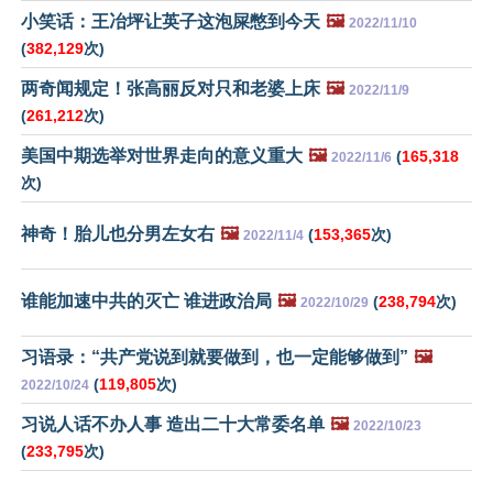
小笑话：王冶坪让英子这泡屎憋到今天
🖼️
2022/11/10
(
382,129
次)
两奇闻规定！张高丽反对只和老婆上床
🖼️
2022/11/9
(
261,212
次)
美国中期选举对世界走向的意义重大
🖼️
(
165,318
2022/11/6
次)
神奇！胎儿也分男左女右
🖼️
(
153,365
次)
2022/11/4
谁能加速中共的灭亡 谁进政治局
🖼️
(
238,794
次)
2022/10/29
习语录：“共产党说到就要做到，也一定能够做到”
🖼️
(
119,805
次)
2022/10/24
习说人话不办人事 造出二十大常委名单
🖼️
2022/10/23
(
233,795
次)