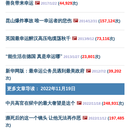
善良带来幸运
🖼️
(
44,929
次)
2017/1/22
昆山爆炸事故 唯一幸运者的悲伤
🖼️
(
157,124
次)
2014/12/31
英国最幸运醉汉高压电缆荡秋千
🖼️
(
73,116
次)
2013/9/12
“能生活在德国 真是幸运哪”
(
23,801
次)
2013/1/27
新华网版：最幸运公务员遇到最美政府
🖼️
(
39,202
2012/7/2
次)
更多文章导读：
2022年11月19日
中共高官在狱中的最大奢望是这个
🖼️
(
248,931
次)
2022/11/18
濒死后的这一个镜头 让他无法再作恶
🖼️
(
197,485
2022/11/12
次)