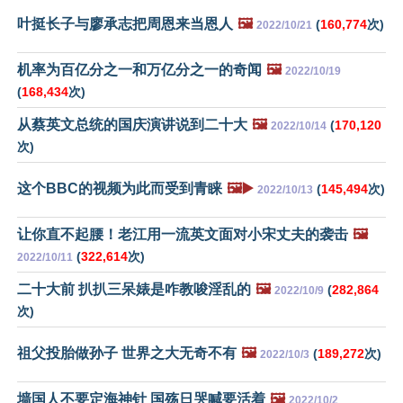
叶挺长子与廖承志把周恩来当恩人
🖼️
(
160,774
次)
2022/10/21
机率为百亿分之一和万亿分之一的奇闻
🖼️
2022/10/19
(
168,434
次)
从蔡英文总统的国庆演讲说到二十大
🖼️
(
170,120
2022/10/14
次)
这个BBC的视频为此而受到青睐
🖼️▶️
(
145,494
次)
2022/10/13
让你直不起腰！老江用一流英文面对小宋丈夫的袭击
🖼️
(
322,614
次)
2022/10/11
二十大前 扒扒三呆婊是咋教唆淫乱的
🖼️
(
282,864
2022/10/9
次)
祖父投胎做孙子 世界之大无奇不有
🖼️
(
189,272
次)
2022/10/3
墙国人不要定海神针 国殇日哭喊要活着
🖼️
2022/10/2