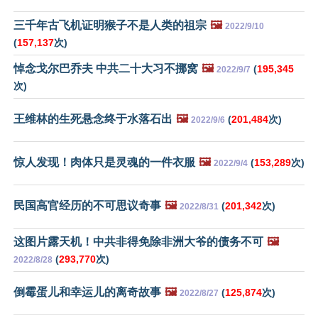
三千年古飞机证明猴子不是人类的祖宗
🖼️
2022/9/10
(
157,137
次)
悼念戈尔巴乔夫 中共二十大习不挪窝
🖼️
(
195,345
2022/9/7
次)
王维林的生死悬念终于水落石出
🖼️
(
201,484
次)
2022/9/6
惊人发现！肉体只是灵魂的一件衣服
🖼️
(
153,289
次)
2022/9/4
民国高官经历的不可思议奇事
🖼️
(
201,342
次)
2022/8/31
这图片露天机！中共非得免除非洲大爷的债务不可
🖼️
(
293,770
次)
2022/8/28
倒霉蛋儿和幸运儿的离奇故事
🖼️
(
125,874
次)
2022/8/27