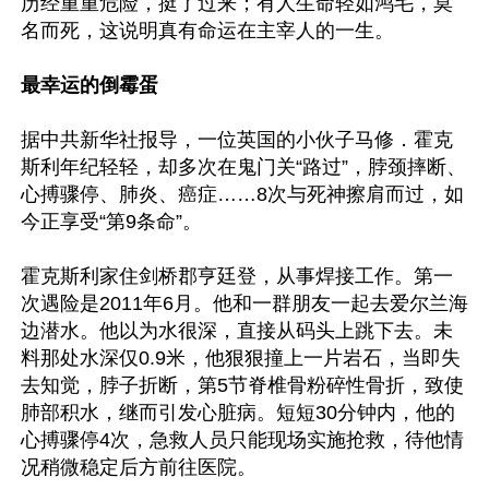
历经重重危险，挺了过来；有人生命轻如鸿毛，莫
名而死，这说明真有命运在主宰人的一生。

最幸运的倒霉蛋
据中共新华社报导，一位英国的小伙子马修．霍克
斯利年纪轻轻，却多次在鬼门关“路过”，脖颈摔断、
心搏骤停、肺炎、癌症……8次与死神擦肩而过，如
今正享受“第9条命”。

霍克斯利家住剑桥郡亨廷登，从事焊接工作。第一
次遇险是2011年6月。他和一群朋友一起去爱尔兰海
边潜水。他以为水很深，直接从码头上跳下去。未
料那处水深仅0.9米，他狠狠撞上一片岩石，当即失
去知觉，脖子折断，第5节脊椎骨粉碎性骨折，致使
肺部积水，继而引发心脏病。短短30分钟内，他的
心搏骤停4次，急救人员只能现场实施抢救，待他情
况稍微稳定后方前往医院。
