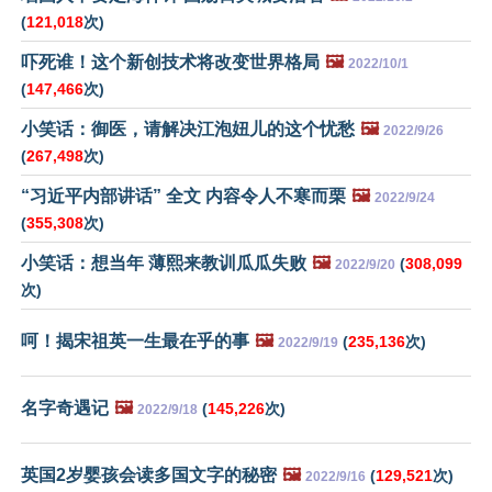
(
121,018
次)
吓死谁！这个新创技术将改变世界格局
🖼️
2022/10/1
(
147,466
次)
小笑话：御医，请解决江泡妞儿的这个忧愁
🖼️
2022/9/26
(
267,498
次)
“习近平内部讲话” 全文 内容令人不寒而栗
🖼️
2022/9/24
(
355,308
次)
小笑话：想当年 薄熙来教训瓜瓜失败
🖼️
(
308,099
2022/9/20
次)
呵！揭宋祖英一生最在乎的事
🖼️
(
235,136
次)
2022/9/19
名字奇遇记
🖼️
(
145,226
次)
2022/9/18
英国2岁婴孩会读多国文字的秘密
🖼️
(
129,521
次)
2022/9/16