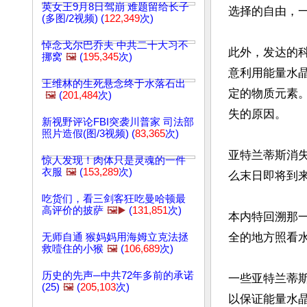
英女王9月8日驾崩 难题留给长子
选择的自由，一
(多图/2视频) (
122,349
次)
悼念戈尔巴乔夫 中共二十大习不
此外，发达的
挪窝
🖼️
(
195,345
次)
意利用能量水
王维林的生死悬念终于水落石出
定的物质元素
🖼️
(
201,484
次)
失的原因。

新视野评论FBI突袭川普家 司法部
照片造假(图/3视频) (
83,365
次)
亚特兰蒂斯消
惊人发现！肉体只是灵魂的一件
衣服
🖼️
(
153,289
次)
么末日即将到来
吃货们，看三剑客狂吃曼哈顿最
高评价的披萨
🖼️▶️
(
131,851
次)
本内特回溯那
全的地方照看水
无师自通 猴妈妈用海姆立克法拯
救噎住的小猴
🖼️
(
106,689
次)
历史的先声─中共72年多前的承诺
一些亚特兰蒂
(25)
🖼️
(
205,103
次)
以保证能量水晶