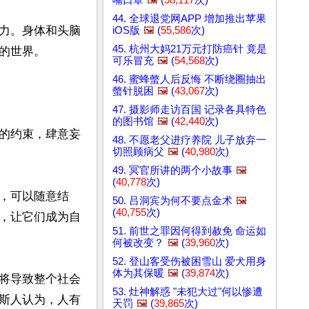
44. 全球退党网APP 增加推出苹果
力。身体和头脑
iOS版
🖼️
(
55,586
次)
45. 杭州大妈21万元打防癌针 竟是
世界。

可乐冒充
🖼️
(
54,568
次)
46. 蜜蜂螫人后反悔 不断绕圈抽出
螫针脱困
🖼️
(
43,067
次)
47. 摄影师走访百国 记录各具特色
的图书馆
🖼️
(
42,440
次)
的约束，肆意妄
48. 不愿老父进疗养院 儿子放弃一
切照顾病父
🖼️
(
40,980
次)
49. 冥官所讲的两个小故事
🖼️
(
40,778
次)
，可以随意结
50. 吕洞宾为何不要点金术
🖼️
(
40,755
次)
，让它们成为自
51. 前世之罪因何得到赦免 命运如
何被改变？
🖼️
(
39,960
次)
52. 登山客受伤被困雪山 爱犬用身
体为其保暖
🖼️
(
39,874
次)
将导致整个社会
53. 灶神解惑 "未犯大过"何以惨遭
斯人认为，人有
天罚
🖼️
(
39,865
次)