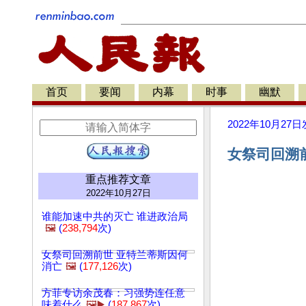
首页
要闻
内幕
时事
幽默
2022年10月27日
女祭司回溯前
重点推荐文章
2022年10月27日
谁能加速中共的灭亡 谁进政治局
🖼️
(
238,794
次)
女祭司回溯前世 亚特兰蒂斯因何
消亡
🖼️
(
177,126
次)
方菲专访余茂春：习强势连任意
味着什么
🖼️▶️
(
187,867
次)