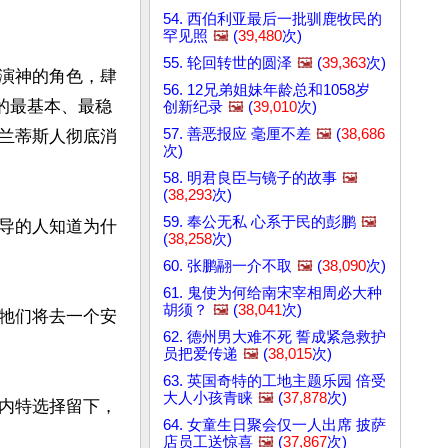
54. 西伯利亚最后一批驯鹿牧民的
罕见照
🖼️
(
39,480
次)
55. 轮回转世的圆泽
🖼️
(
39,363
次)
演神的角色，肆
56. 12兄弟姐妹年龄总和1058岁
的最基本、最稳
创新纪录
🖼️
(
39,010
次)
57. 善恶报应 毫厘不差
🖼️
(
38,686
兰蒂斯人彻底消
次)
58. 明君良臣与镜子的故事
🖼️
(
38,293
次)
59. 奉公无私 心系于民的彭鹏
🖼️
导的人知道为什
(
38,258
次)
60. 张鹏翮一介不取
🖼️
(
38,090
次)
61. 鬼使为何给南宋宰相周必大种
胡须？
🖼️
(
38,041
次)
牠们将去一个安
62. 德州男大难不死 誓成紧急救护
员把爱传递
🖼️
(
38,015
次)
63. 英国奇特的工地主题乐园 倍受
大人小孩青睐
🖼️
(
37,878
次)
内特选择留下，
64. 女童生日聚会仅一人出席 披萨
店员工送惊喜
🖼️
(
37,867
次)