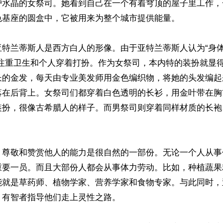
护水晶的女祭司。她看到自己在一个有着穹顶的屋子里工作，
基座的圆盒中，它被用来为整个城市提供能量。

亚特兰蒂斯人是西方白人的形像。由于亚特兰蒂斯人认为“身
常注重卫生和个人穿着打扮。作为女祭司，本内特的装扮就显
长的金发，每天由专业美发师用金色编织物，将她的头发编起
落在后背上。女祭司们都穿着白色透明的长衫，用金叶带在胸
装扮，很像古希腊人的样子。而男祭司则穿着同样材质的长袍
，尊敬和赞赏他人的能力是很自然的一部份。无论一个人从事
重要一员。而且大部份人都会从事体力劳动。比如，种植蔬果
能就是草药师、植物学家、营养学家和食物专家。与此同时，
有智者指导他们走上灵性之路。
