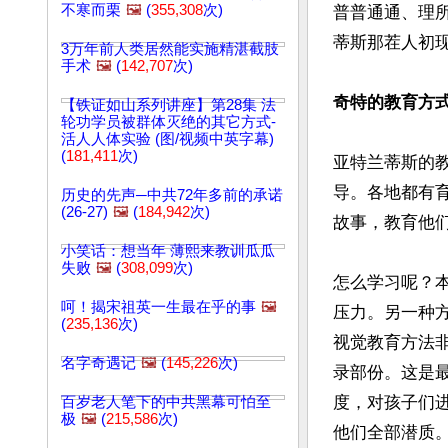
不寒而栗
🖼️
(
355,308
次)
普普通通、理
蒂斯那茬人初现
3万年前人类居然能实施精湛截肢
手术
🖼️
(
142,707
次)
奇特的教育方
【铁证如山系列讲座】第28集 法
轮功学员被群体灭绝的其它方式-
活人人体实验 (图/视频中英字幕)
(
181,411
次)
亚特兰蒂斯的
导。各地都有
历史的先声─中共72年多前的承诺
(26-27)
🖼️
(
184,942
次)
故事，教育他
小笑话：想当年 薄熙来教训瓜瓜
失败
🖼️
(
308,099
次)
怎么学习呢？
呵！揭宋祖英一生最在乎的事
🖼️
压力。另一种
(
235,136
次)
视觉教育方法
名字奇遇记
🖼️
(
145,226
次)
录部份。这是
度，对孩子们
百岁老人笔下的中共黑幕可怕至
极
🖼️
(
215,586
次)
他们全部潜质。