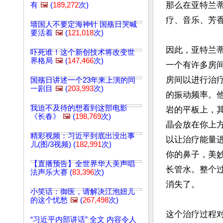
那么在亚特兰
有
🖼️
(
189,272
次)
疗、音乐、芳香
墙国人不要定海神针 国殇日哭喊
要活着
🖼️
(
121,018
次)
因此，亚特兰
吓死谁！这个新创技术将改变世
界格局
🖼️
(
147,466
次)
一个有许多房
房间以进行治
国殇日讲述一个23年来上演的同
一剧目
🖼️
(
203,993
次)
的振动频率。
我迫不及待的想看到这部电影
岩的平板上，
《长春》
🖼️
(
198,769
次)
晶会放在你上
精彩视频：习近平到底出没出事
以让治疗能量
儿(图/3视频) (
182,991
次)
你的鼻子，美
【直播预告】全世界华人美声唱
长管水。整个
法声乐大赛 (
83,396
次)
消失了。

小笑话：御医，请解决江泡妞儿
的这个忧愁
🖼️
(
267,498
次)
这个治疗过程
“习近平内部讲话” 全文 内容令人