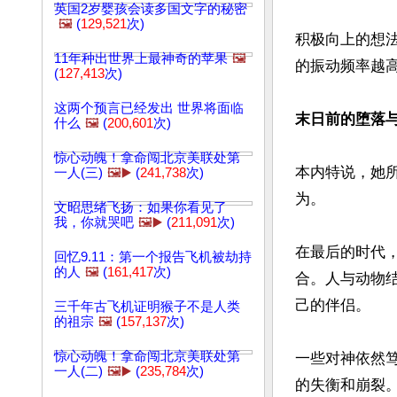
英国2岁婴孩会读多国文字的秘密
🖼️
(
129,521
次)
积极向上的想
11年种出世界上最神奇的苹果
🖼️
的振动频率越
(
127,413
次)
这两个预言已经发出 世界将面临
末日前的堕落
什么
🖼️
(
200,601
次)
惊心动魄！拿命闯北京美联处第
本内特说，她
一人(三)
🖼️▶️
(
241,738
次)
为。

文昭思绪飞扬：如果你看见了
我，你就哭吧
🖼️▶️
(
211,091
次)
在最后的时代
回忆9.11：第一个报告飞机被劫持
的人
🖼️
(
161,417
次)
合。人与动物
己的伴侣。

三千年古飞机证明猴子不是人类
的祖宗
🖼️
(
157,137
次)
惊心动魄！拿命闯北京美联处第
一些对神依然
一人(二)
🖼️▶️
(
235,784
次)
的失衡和崩裂