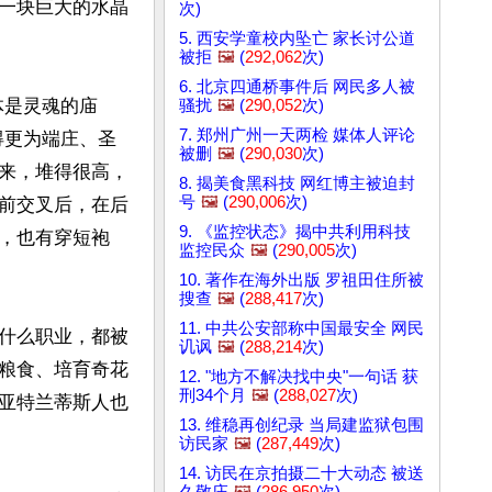
一块巨大的水晶
次)
5. 西安学童校内坠亡 家长讨公道
被拒
🖼️
(
292,062
次)
6. 北京四通桥事件后 网民多人被
体是灵魂的庙
骚扰
🖼️
(
290,052
次)
7. 郑州广州一天两检 媒体人评论
得更为端庄、圣
被删
🖼️
(
290,030
次)
来，堆得很高，
8. 揭美食黑科技 网红博主被迫封
号
🖼️
(
290,006
次)
前交叉后，在后
9. 《监控状态》揭中共利用科技
，也有穿短袍
监控民众
🖼️
(
290,005
次)
10. 著作在海外出版 罗祖田住所被
搜查
🖼️
(
288,417
次)
11. 中共公安部称中国最安全 网民
什么职业，都被
讥讽
🖼️
(
288,214
次)
粮食、培育奇花
12. "地方不解决找中央"一句话 获
刑34个月
🖼️
(
288,027
次)
亚特兰蒂斯人也
13. 维稳再创纪录 当局建监狱包围
访民家
🖼️
(
287,449
次)
14. 访民在京拍摄二十大动态 被送
久敬庄
🖼️
(
286,950
次)