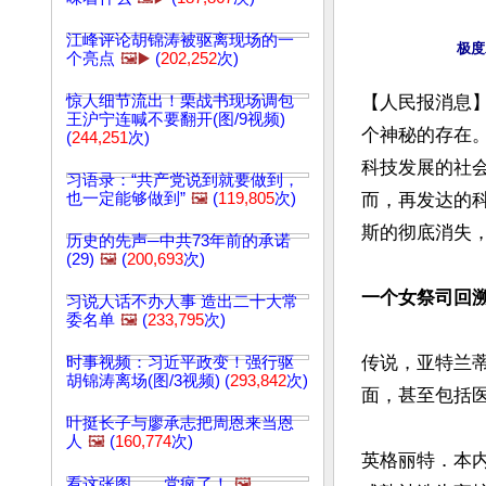
江峰评论胡锦涛被驱离现场的一
个亮点
🖼️▶️
(
202,252
次)
惊人细节流出！栗战书现场调包
【人民报消息
王沪宁连喊不要翻开(图/9视频)
个神秘的存在
(
244,251
次)
科技发展的社
习语录：“共产党说到就要做到，
也一定能够做到”
🖼️
(
119,805
次)
而，再发达的
斯的彻底消失，
历史的先声─中共73年前的承诺
(29)
🖼️
(
200,693
次)
一个女祭司回
习说人话不办人事 造出二十大常
委名单
🖼️
(
233,795
次)
传说，亚特兰
时事视频：习近平政变！强行驱
胡锦涛离场(图/3视频) (
293,842
次)
面，甚至包括
叶挺长子与廖承志把周恩来当恩
人
🖼️
(
160,774
次)
英格丽特．本内特
看这张图……党疯了！
🖼️