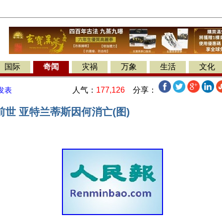
国际
奇闻
灾祸
万象
生活
文化
人气：
177,126
分享：
发表
世 亚特兰蒂斯因何消亡(图)