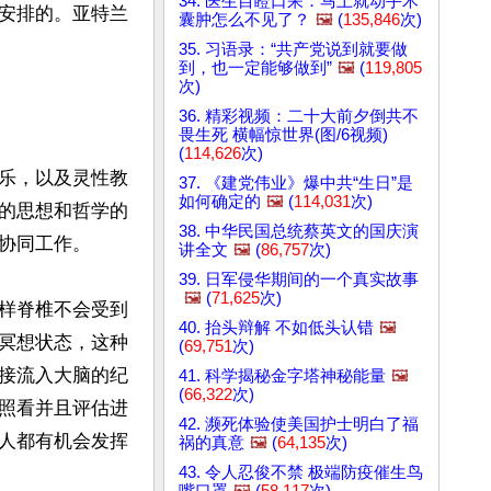
34. 医生目瞪口呆：马上就动手术
安排的。亚特兰
囊肿怎么不见了？
🖼️
(
135,846
次)
35. 习语录：“共产党说到就要做
到，也一定能够做到”
🖼️
(
119,805
次)
36. 精彩视频：二十大前夕倒共不
畏生死 横幅惊世界(图/6视频)
(
114,626
次)
乐，以及灵性教
37. 《建党伟业》爆中共“生日”是
如何确定的
🖼️
(
114,031
次)
的思想和哲学的
38. 中华民国总统蔡英文的国庆演
协同工作。

讲全文
🖼️
(
86,757
次)
39. 日军侵华期间的一个真实故事
🖼️
(
71,625
次)
样脊椎不会受到
40. 抬头辩解 不如低头认错
🖼️
冥想状态，这种
(
69,751
次)
接流入大脑的纪
41. 科学揭秘金字塔神秘能量
🖼️
(
66,322
次)
照看并且评估进
42. 濒死体验使美国护士明白了福
人都有机会发挥
祸的真意
🖼️
(
64,135
次)
43. 令人忍俊不禁 极端防疫催生鸟
嘴口罩
🖼️
(
58,117
次)