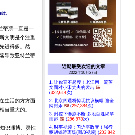
兰蒂斯一直是一
斯文明是个注重
先进得多。然
落导致亚特兰蒂
近期最受欢迎的文章
2022年10月27日
1. 让你直不起腰！老江用一流英
文面对小宋丈夫的袭击
🖼️
(
322,614
次)
在生活的方方面
2. 北京四通桥惊现抗议横幅 遭全
网封杀
🖼️
(
297,384
次)
相当重大的。

3. 封控下惨剧不断 多地百姓揭竿
而起
🖼️
(
296,978
次)
4. 时事视频：习近平政变！强行
因为知识渊博、灵性
驱胡锦涛离场(图/3视频) (
293,842