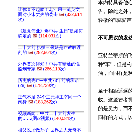
本内特具备他
让你直不起腰！老江用一流英文
告。除此之外
面对小宋丈夫的袭击
🖼️
(
322,614
次)
轻微的“嗡嗡”
《建党伟业》爆中共“生日”是如何
确定的
🖼️
(
114,031
次)
不可思议的发
二十大前 扒扒三呆婊是咋教唆淫
乱的
🖼️
(
282,864
次)
亚特兰蒂斯的
外界首次得知！中共有精通的性
种“车”，但
酷刑专家
🖼️
(
266,119
次)
油，而同样是利
历史的先声─中共73年前的承诺
(28)
🖼️
(
178,739
次)
至于相距遥远
正气不足 24个主元神主宰同一个
收。这些智者
肉身
🖼️
(
188,262
次)
的是灵力，而
视频新闻：中共二十大前发生
同样的方式，以
的……(图/2视频) (
140,084
次)
祖父投胎做孙子 世界之大无奇不