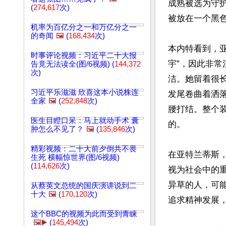
成熟被选为守
(
274,617
次)
被放在一个黑色
机率为百亿分之一和万亿分之一
的奇闻
🖼️
(
168,434
次)
本内特看到，
时事评论视频：习近平二十大报
宇”，因此非
告竟无法读全(图/6视频) (
144,372
次)
洁。她留着很
习近平乐滋滋 欣喜这本小说株连
发尾卷曲着洒
全家
🖼️
(
252,848
次)
腰打结。整个
医生目瞪口呆：马上就动手术 囊
的。

肿怎么不见了？
🖼️
(
135,846
次)
精彩视频：二十大前夕倒共不畏
在亚特兰蒂斯
生死 横幅惊世界(图/6视频)
(
114,626
次)
视为社会中的
异草的人，可
从蔡英文总统的国庆演讲说到二
十大
🖼️
(
170,120
次)
追求精神发展，
这个BBC的视频为此而受到青睐
🖼️▶️
(
145,494
次)