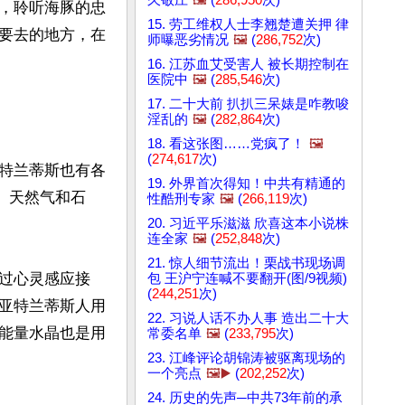
，聆听海豚的忠
15. 劳工维权人士李翘楚遭关押 律
要去的地方，在
师曝恶劣情况
🖼️
(
286,752
次)
16. 江苏血艾受害人 被长期控制在
医院中
🖼️
(
285,546
次)
17. 二十大前 扒扒三呆婊是咋教唆
淫乱的
🖼️
(
282,864
次)
18. 看这张图……党疯了！
🖼️
(
274,617
次)
特兰蒂斯也有各
19. 外界首次得知！中共有精通的
、天然气和石
性酷刑专家
🖼️
(
266,119
次)
20. 习近平乐滋滋 欣喜这本小说株
连全家
🖼️
(
252,848
次)
21. 惊人细节流出！栗战书现场调
过心灵感应接
包 王沪宁连喊不要翻开(图/9视频)
(
244,251
次)
亚特兰蒂斯人用
22. 习说人话不办人事 造出二十大
能量水晶也是用
常委名单
🖼️
(
233,795
次)
23. 江峰评论胡锦涛被驱离现场的
一个亮点
🖼️▶️
(
202,252
次)
24. 历史的先声─中共73年前的承