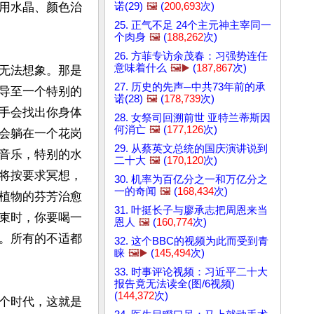
诺(29)
🖼️
(
200,693
次)
用水晶、颜色治
25. 正气不足 24个主元神主宰同一
个肉身
🖼️
(
188,262
次)
26. 方菲专访余茂春：习强势连任
意味着什么
🖼️▶️
(
187,867
次)
无法想象。那是
27. 历史的先声─中共73年前的承
导至一个特别的
诺(28)
🖼️
(
178,739
次)
手会找出你身体
28. 女祭司回溯前世 亚特兰蒂斯因
何消亡
🖼️
(
177,126
次)
会躺在一个花岗
29. 从蔡英文总统的国庆演讲说到
音乐，特别的水
二十大
🖼️
(
170,120
次)
将按要求冥想，
30. 机率为百亿分之一和万亿分之
一的奇闻
🖼️
(
168,434
次)
植物的芬芳治愈
31. 叶挺长子与廖承志把周恩来当
束时，你要喝一
恩人
🖼️
(
160,774
次)
。所有的不适都
32. 这个BBC的视频为此而受到青
睐
🖼️▶️
(
145,494
次)
33. 时事评论视频：习近平二十大
报告竟无法读全(图/6视频)
(
144,372
次)
个时代，这就是