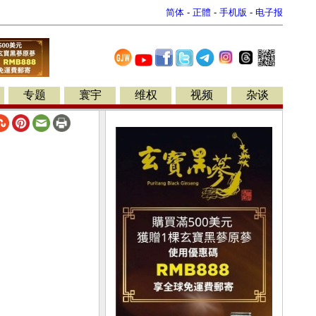
简体
-
正體
-
手机版
-
电子报
专题
寰宇
维权
视频
杂谈