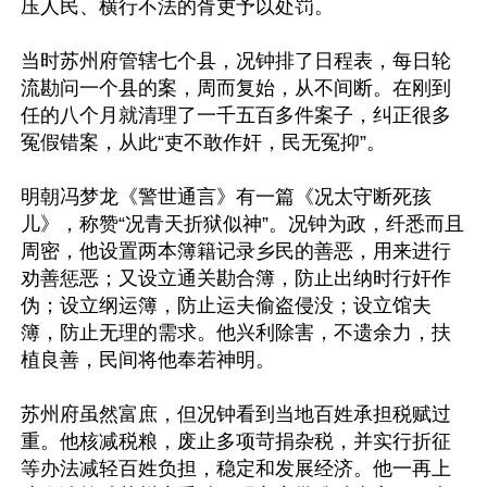
压人民、横行不法的胥吏予以处罚。

当时苏州府管辖七个县，况钟排了日程表，每日轮
流勘问一个县的案，周而复始，从不间断。在刚到
任的八个月就清理了一千五百多件案子，纠正很多
冤假错案，从此“吏不敢作奸，民无冤抑”。

明朝冯梦龙《警世通言》有一篇《况太守断死孩
儿》，称赞“况青天折狱似神”。况钟为政，纤悉而且
周密，他设置两本簿籍记录乡民的善恶，用来进行
劝善惩恶；又设立通关勘合簿，防止出纳时行奸作
伪；设立纲运簿，防止运夫偷盗侵没；设立馆夫
簿，防止无理的需求。他兴利除害，不遗余力，扶
植良善，民间将他奉若神明。

苏州府虽然富庶，但况钟看到当地百姓承担税赋过
重。他核减税粮，废止多项苛捐杂税，并实行折征
等办法减轻百姓负担，稳定和发展经济。他一再上