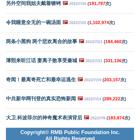
另外空间我姐夫戴着镣铐
🖼️
(
191,797
次)
2022/7/30
令我睡意全无的一碗汤面
🖼️
(
1,102,974
次)
2022/7/25
两条小黑狗 两个悲欢离合的故事
🖼️
(
184,460
次)
2022/7/23
薄熙来听江话 妻离子散享受秦城
🖼️
(
331,136
次)
2022/7/21
奇闻！最离奇死亡和最幸运逃生
🖼️
(
203,157
次)
2022/7/19
中共新华网刊登的真实恐怖新闻
🖼️
(
289,222
次)
2022/7/14
大卫.科波菲尔的神奇魔术表演背后
🖼️
(
183,874
次)
2022/7/9
Copyright© RMB Public Foundation Inc.
All Rights Reserved