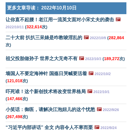
更多文章导读：
2022年10月10日
让你直不起腰！老江用一流英文面对小宋丈夫的袭击
🖼️
(
322,614
次)
2022/10/11
二十大前 扒扒三呆婊是咋教唆淫乱的
🖼️
(
282,864
2022/10/9
次)
祖父投胎做孙子 世界之大无奇不有
🖼️
(
189,272
次)
2022/10/3
墙国人不要定海神针 国殇日哭喊要活着
🖼️
2022/10/2
(
121,018
次)
吓死谁！这个新创技术将改变世界格局
🖼️
2022/10/1
(
147,466
次)
小笑话：御医，请解决江泡妞儿的这个忧愁
🖼️
2022/9/26
(
267,498
次)
“习近平内部讲话” 全文 内容令人不寒而栗
🖼️
2022/9/24