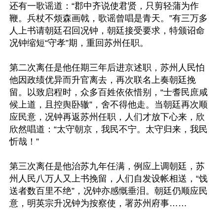
还有一歌谣道：“郡中齐说使君贤，只剪轻蒲为作
鞭。兵杖不烦森画戟，歌谣曾唱是青天。”有三万多
人上书请朝廷召回况钟，朝廷接受要求，特颁诏命
况钟缩短“守孝”期，重回苏州任职。

第二次离任是他任期三年后进京述职，苏州人民怕
他因政绩优异而升官离去，再次联名上奏朝廷挽
留。以致启程时，众多百姓依依惜别，“士耆民庶咸
候上道，且控舆卧辙”，舍不得他走。当朝廷再次顺
应民意，况钟再返苏州任职，人们才放下心来，欣
欣然唱道：“太守朝京，我民不宁。太守归来，我民
忻哉！”

第三次离任是他治苏九年任满，例应上调朝廷，苏
州人民八万人又上书挽留，人们自发设帐相送，“饯
送者数百里不绝”，况钟亦感慨垂泪。朝廷仍顺应民
意，明英宗升况钟为按察使，署苏州府事……
