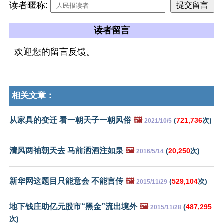
读者暱称:
读者留言
欢迎您的留言反馈。
相关文章：
从家具的变迁 看一朝天子一朝风俗
🖼️
(
721,736
次)
2021/10/5
清风两袖朝天去 马前洒酒注如泉
🖼️
(
20,250
次)
2016/5/14
新华网这题目只能意会 不能言传
🖼️
(
529,104
次)
2015/11/29
地下钱庄助亿元股市“黑金”流出境外
🖼️
(
487,295
2015/11/28
次)