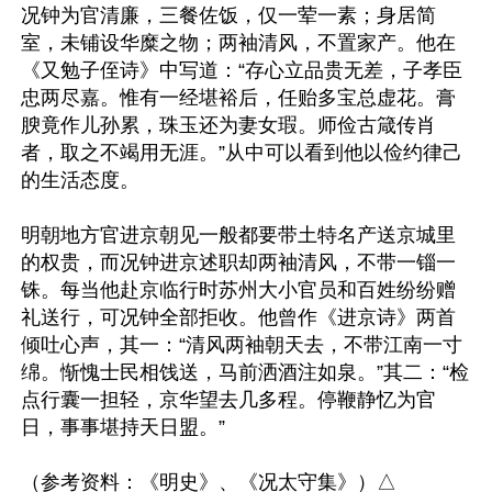
况钟为官清廉，三餐佐饭，仅一荤一素；身居简
室，未铺设华糜之物；两袖清风，不置家产。他在
《又勉子侄诗》中写道：“存心立品贵无差，子孝臣
忠两尽嘉。惟有一经堪裕后，任贻多宝总虚花。膏
腴竟作儿孙累，珠玉还为妻女瑕。师俭古箴传肖
者，取之不竭用无涯。”从中可以看到他以俭约律己
的生活态度。

明朝地方官进京朝见一般都要带土特名产送京城里
的权贵，而况钟进京述职却两袖清风，不带一锱一
铢。每当他赴京临行时苏州大小官员和百姓纷纷赠
礼送行，可况钟全部拒收。他曾作《进京诗》两首
倾吐心声，其一：“清风两袖朝天去，不带江南一寸
绵。惭愧士民相饯送，马前洒酒注如泉。”其二：“检
点行囊一担轻，京华望去几多程。停鞭静忆为官
日，事事堪持天日盟。”
