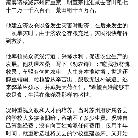
疏奏请核减苏州府重赋，明宣宗批准减去官田租七
十二万一千六百石，荒田租十五万石。

他建立济农仓以备发生灾害时赈济，在后来发生的
一次旱灾时，由于济农仓存粮充足，灾民很快都得
到救济。

他率领民众疏浚河道，兴修水利，促进农业生产的
发展。他劝课农桑，写下《劝农诗》：“嗟我微材愧
牧民，车驱有句向农申。人生务本惟耕凿，世道还
醇重蜡豳。粒粒皆从辛苦出，般般无过朴诚遵。迩
来弊革应须尽，并戴尧天荷圣仁。”希望百姓能够丰
衣足食，生活在像尧舜那样的盛世。

况钟重视文教和人才的培养。当时苏州府所属各县
的学校大多狭窄阴暗，容纳不了多少生员。况钟自
己筹集经费，没有向百姓摊派任何费用，仅用半年
时间，就重新选址将吴县的学校重建起来。又开始