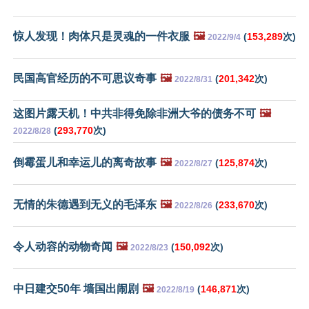
惊人发现！肉体只是灵魂的一件衣服
🖼️
(
153,289
次)
2022/9/4
民国高官经历的不可思议奇事
🖼️
(
201,342
次)
2022/8/31
这图片露天机！中共非得免除非洲大爷的债务不可
🖼️
(
293,770
次)
2022/8/28
倒霉蛋儿和幸运儿的离奇故事
🖼️
(
125,874
次)
2022/8/27
无情的朱德遇到无义的毛泽东
🖼️
(
233,670
次)
2022/8/26
令人动容的动物奇闻
🖼️
(
150,092
次)
2022/8/23
中日建交50年 墙国出闹剧
🖼️
(
146,871
次)
2022/8/19