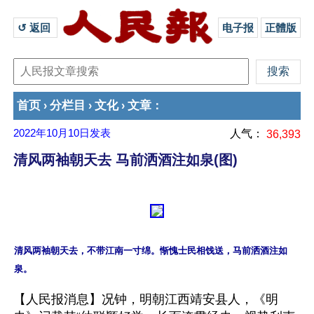
↺ 返回 
电子报
正體版
首页
分栏目
文化
文章
›
›
›
：
2022年10月10日
发表
人气：
36,393
清风两袖朝天去 马前洒酒注如泉(图)
清风两袖朝天去，不带江南一寸绵。惭愧士民相饯送，马前洒酒注如
【人民报消息】况钟，明朝江西靖安县人，《明