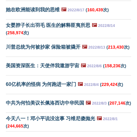
她在欧洲能读到我的思维
🖼️
(
160,439
次)
2022/8/17
女婴脖子长出羽毛 医生的解释匪夷所思
🖼️
2022/8/14
(
258,974
次)
川普总统为何被抄家 保险箱被撬开
🖼️
(
213,430
次)
2022/8/13
美国资深医生：天使伴我遨游宇宙
🖼️
(
158,236
次)
2022/8/6
60亿机率的怪病 为何跑进一家门
🖼️
(
229,424
次)
2022/8/4
中共为何怕美议长佩洛西访中华民国
🖼️
(
207,146
次)
2022/8/3
今天八一！邓小平说没这事 习维尼傻抛光
🖼️
2022/8/1
(
244,665
次)