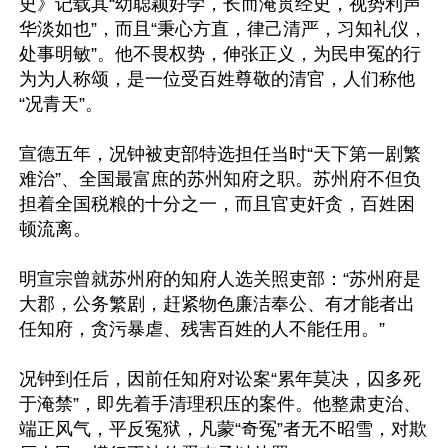
史》记载其“幼聪颖好学，长而淹贯经史，视势利声
华淡如也”，而且“秉心方直，律己清严，习知礼仪，
处事明敏”。他不畏权势，伸张正义，为民申冤的行
为为人称颂，是一位受百姓尊敬的清官，人们称他
“况青天”。

宣德五年，况钟被吏部特选担任当时“天下第一剧繁
难治”、全国最富庶的苏州知府之职。苏州府不但负
担着全国税粮的十分之一，而且官吏奸贪，百姓困
顿流离。

明宣宗曾就苏州府的知府人选关照吏部：“苏州府是
大郡，公务繁剧，赶紧物色廉洁奉公、有才能者出
任知府，贪污暴虐、残害百姓的人不能任用。”

况钟到任后，因前任知府对讼案“累年莫决，囚多死
于淹禁”，即先着手清理积压的案件。他整肃吏治、
端正风气，平反冤狱，凡蒙“奇冤”者无不昭雪，对欺