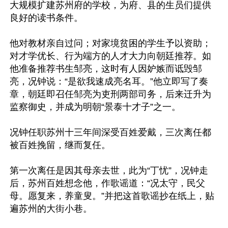
大规模扩建苏州府的学校，为府、县的生员们提供
良好的读书条件。

他对教材亲自过问；对家境贫困的学生予以资助；
对才学优长、行为端方的人才大力向朝廷推荐。如
他准备推荐书生邹亮，这时有人因妒嫉而诋毁邹
亮，况钟说：“是欲我速成亮名耳。”他立即写了奏
章，朝廷即召任邹亮为吏刑两部司务，后来迁升为
监察御史，并成为明朝“景泰十才子”之一。

况钟任职苏州十三年间深受百姓爱戴，三次离任都
被百姓挽留，继而复任。

第一次离任是因其母亲去世，此为“丁忧”，况钟走
后，苏州百姓想念他，作歌谣道：“况太守，民父
母。愿复来，养童叟。”并把这首歌谣抄在纸上，贴
遍苏州的大街小巷。
