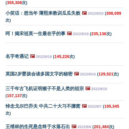
(
355,308
次)
小笑话：想当年 薄熙来教训瓜瓜失败
🖼️
(
308,099
2022/9/20
次)
呵！揭宋祖英一生最在乎的事
🖼️
(
235,136
次)
2022/9/19
名字奇遇记
🖼️
(
145,226
次)
2022/9/18
英国2岁婴孩会读多国文字的秘密
🖼️
(
129,521
次)
2022/9/16
三千年古飞机证明猴子不是人类的祖宗
🖼️
2022/9/10
(
157,137
次)
悼念戈尔巴乔夫 中共二十大习不挪窝
🖼️
(
195,345
2022/9/7
次)
王维林的生死悬念终于水落石出
🖼️
(
201,484
次)
2022/9/6