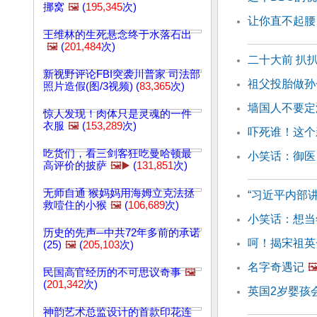
挪窝
🖼️
(
195,345
次)
让你直不起腰
王维林的生死悬念终于水落石出
🖼️
(
201,484
次)
二十大前 扒
新视野评论FBI突袭川普家 司法部
祖父投胎做孙
照片造假(图/3视频) (
83,365
次)
墙国人不要定
惊人发现！肉体只是灵魂的一件
衣服
🖼️
(
153,289
次)
吓死谁！这个
吃货们，看三剑客狂吃曼哈顿最
小笑话：御医
高评价的披萨
🖼️▶️
(
131,851
次)
无师自通 猴妈妈用海姆立克法拯
“习近平内部讲
救噎住的小猴
🖼️
(
106,689
次)
小笑话：想当
历史的先声─中共72年多前的承诺
呵！揭宋祖英
(25)
🖼️
(
205,103
次)
名字奇遇记
🖼
民国高官经历的不可思议奇事
🖼️
(
201,342
次)
英国2岁婴孩
神韵艺术总监设计的首款印花连