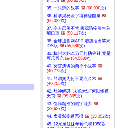
正上演
🖼️
(
80,829
次)
35. 一只鸡的故事
🖼️
(
68,030
次)
36. 科学揭秘金字塔神秘能量
🖼️
(
66,322
次)
37. 令人忍俊不禁 极端防疫催生鸟
嘴口罩
🖼️
(
58,117
次)
38. 全球退党网APP 增加推出苹果
iOS版
🖼️
(
55,586
次)
39. 杭州大妈21万元打防癌针 竟是
可乐冒充
🖼️
(
54,568
次)
40. 冥官所讲的两个小故事
🖼️
(
40,778
次)
41. 吕洞宾为何不要点金术
🖼️
(
40,755
次)
42. 灶神解惑 "未犯大过"何以惨遭
天罚
🖼️
(
39,865
次)
43. 邵雍精准的测字能力
🖼️
(
39,627
次)
44. 窦凝弑妾遭恶报
🖼️
(
39,052
次)
45. 12兄弟姐妹年龄总和1058岁