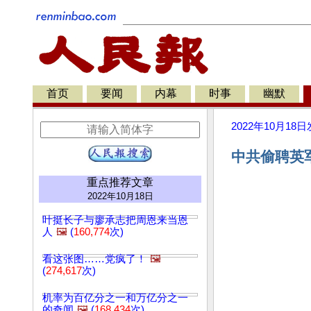
首页
要闻
内幕
时事
幽默
2022年10月18日
中共偷聘英军
重点推荐文章
2022年10月18日
叶挺长子与廖承志把周恩来当恩
人
🖼️
(
160,774
次)
看这张图……党疯了！
🖼️
(
274,617
次)
机率为百亿分之一和万亿分之一
的奇闻
🖼️
(
168,434
次)