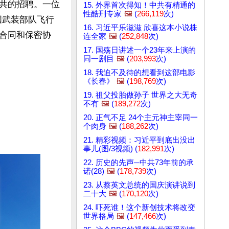
共的招聘。一位
15. 外界首次得知！中共有精通的
性酷刑专家
🖼️
(
266,119
次)
国武装部队飞行
16. 习近平乐滋滋 欣喜这本小说株
合同和保密协
连全家
🖼️
(
252,848
次)
17. 国殇日讲述一个23年来上演的
同一剧目
🖼️
(
203,993
次)
18. 我迫不及待的想看到这部电影
《长春》
🖼️
(
198,769
次)
19. 祖父投胎做孙子 世界之大无奇
不有
🖼️
(
189,272
次)
20. 正气不足 24个主元神主宰同一
个肉身
🖼️
(
188,262
次)
21. 精彩视频：习近平到底出没出
事儿(图/3视频) (
182,991
次)
22. 历史的先声─中共73年前的承
诺(28)
🖼️
(
178,739
次)
23. 从蔡英文总统的国庆演讲说到
二十大
🖼️
(
170,120
次)
24. 吓死谁！这个新创技术将改变
世界格局
🖼️
(
147,466
次)