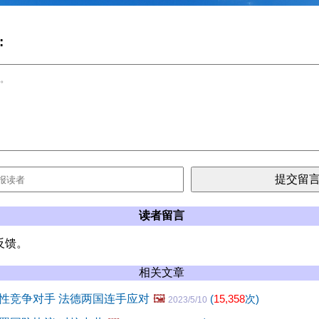
:
读者留言
反馈。
相关文章
性竞争对手 法德两国连手应对
🖼️
(
15,358
次)
2023/5/10