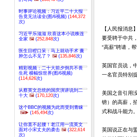
时事评论视频：习近平二十大报
告竟无法读全(图/6视频) (
144,372
次)
【人民报消息】
习近平乐滋滋 欣喜这本小说株连
要受聘于中共
全家
🖼️
(
252,848
次)
“高薪”聘请，
医生目瞪口呆：马上就动手术 囊
肿怎么不见了？
🖼️
(
135,846
次)
英国官员说，
精彩视频：二十大前夕倒共不畏
生死 横幅惊世界(图/6视频)
一名官员特别
(
114,626
次)
从蔡英文总统的国庆演讲说到二
美国之音引用没
十大
🖼️
(
170,120
次)
镑）的高薪，
这个BBC的视频为此而受到青睐
式和战斗能力。
🖼️▶️
(
145,494
次)
让你直不起腰！老江用一流英文
英国说正在与
面对小宋丈夫的袭击
🖼️
(
322,614
次)