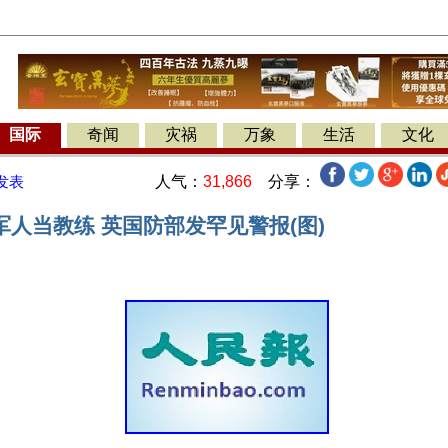
国际
奇闻
灾祸
万象
生活
文化
人气：
31,866
分享：
发表
人当教练 英国防部发罕见警报(图)