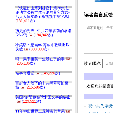
【铁证如山系列讲座】第28集 法
轮功学员被群体灭绝的其它方式-
读者留言反馈
活人人体实验 (图/视频中英字幕)
(
181,411
次)
历史的先声─中共72年多前的承诺
(26-27)
🖼️
(
184,942
次)
小笑话：想当年 薄熙来教训瓜瓜
失败
🖼️
(
308,099
次)
呵！揭宋祖英一生最在乎的事
🖼️
读者暱称:
(
235,136
次)
名字奇遇记
🖼️
(
145,226
次)
百岁老人笔下的中共黑幕可怕至
欢迎您的留言
极
🖼️
(
215,586
次)
英国2岁婴孩会读多国文字的秘密
🖼️
(
129,521
次)
视中共为系统
11年种出世界上最神奇的苹果
🖼️