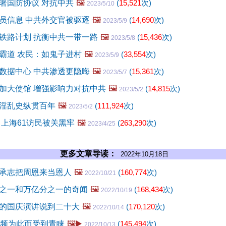
署国防协议 对抗中共
🖼️
(
15,521
次)
2023/5/10
员信息 中共外交官被驱逐
🖼️
(
14,690
次)
2023/5/9
铁路计划 抗衡中共一带一路
🖼️
(
15,436
次)
2023/5/8
霸道 农民：如鬼子进村
🖼️
(
33,554
次)
2023/5/9
数据中心 中共渗透更隐晦
🖼️
(
15,361
次)
2023/5/7
加大使馆 增强影响力对抗中共
🖼️
(
14,815
次)
2023/5/2
淫乱史纵贯百年
🖼️
(
111,924
次)
2023/5/2
 上海61访民被关黑牢
🖼️
(
263,290
次)
2023/4/25
更多文章导读：
2022年10月18日
承志把周恩来当恩人
🖼️
(
160,774
次)
2022/10/21
之一和万亿分之一的奇闻
🖼️
(
168,434
次)
2022/10/19
的国庆演讲说到二十大
🖼️
(
170,120
次)
2022/10/14
视频为此而受到青睐
🖼️▶️
(
145,494
次)
2022/10/13