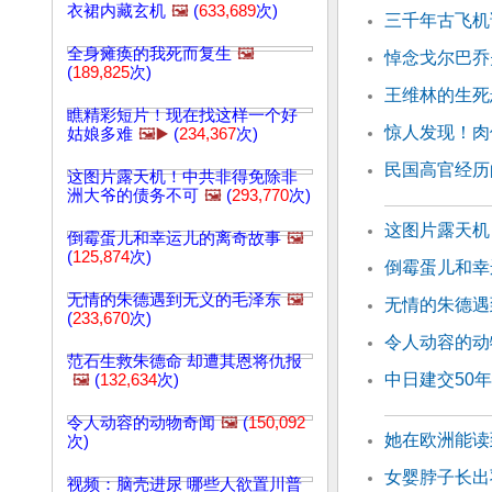
衣裙内藏玄机
🖼️
(
633,689
次)
三千年古飞机
全身瘫痪的我死而复生
🖼️
悼念戈尔巴乔
(
189,825
次)
王维林的生死
瞧精彩短片！现在找这样一个好
惊人发现！肉
姑娘多难
🖼️▶️
(
234,367
次)
民国高官经历
这图片露天机！中共非得免除非
洲大爷的债务不可
🖼️
(
293,770
次)
这图片露天机
倒霉蛋儿和幸运儿的离奇故事
🖼️
(
125,874
次)
倒霉蛋儿和幸
无情的朱德遇到无义的毛泽东
🖼️
无情的朱德遇
(
233,670
次)
令人动容的动
范石生救朱德命 却遭其恩将仇报
中日建交50年
🖼️
(
132,634
次)
令人动容的动物奇闻
🖼️
(
150,092
她在欧洲能读
次)
女婴脖子长出
视频：脑壳进尿 哪些人欲置川普