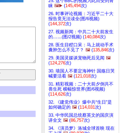
25. 这个BBC的视频为此而受到青
睐
🖼️▶️
(
145,494
次)
26. 时事评论视频：习近平二十大
报告竟无法读全(图/6视频)
(
144,372
次)
27. 视频新闻：中共二十大前发生
的……(图/2视频) (
140,084
次)
28. 医生目瞪口呆：马上就动手术
囊肿怎么不见了？
🖼️
(
135,846
次)
29. 美国灵媒谈宠物死后见闻
🖼️
(
124,276
次)
30. 墙国人不要定海神针 国殇日哭
喊要活着
🖼️
(
121,018
次)
31. 精彩视频：二十大前夕倒共不
畏生死 横幅惊世界(图/6视频)
(
114,626
次)
32. 《建党伟业》爆中共“生日”是
如何确定的
🖼️
(
114,031
次)
33. 中华民国总统蔡英文的国庆演
讲全文
🖼️
(
86,757
次)
34. 《演员梦》洛城全球首映 现在