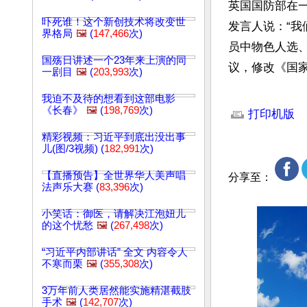
英国国防部在
吓死谁！这个新创技术将改变世
发言人说：“
界格局
🖼️
(
147,466
次)
员中物色人选
国殇日讲述一个23年来上演的同
议，修改《国
一剧目
🖼️
(
203,993
次)
文章网址: http://w
我迫不及待的想看到这部电影
《长春》
🖼️
(
198,769
次)
打印机版
精彩视频：习近平到底出没出事
儿(图/3视频) (
182,991
次)
【直播预告】全世界华人美声唱
分享至：
法声乐大赛 (
83,396
次)
小笑话：御医，请解决江泡妞儿
的这个忧愁
🖼️
(
267,498
次)
“习近平内部讲话” 全文 内容令人
不寒而栗
🖼️
(
355,308
次)
3万年前人类居然能实施精湛截肢
手术
🖼️
(
142,707
次)