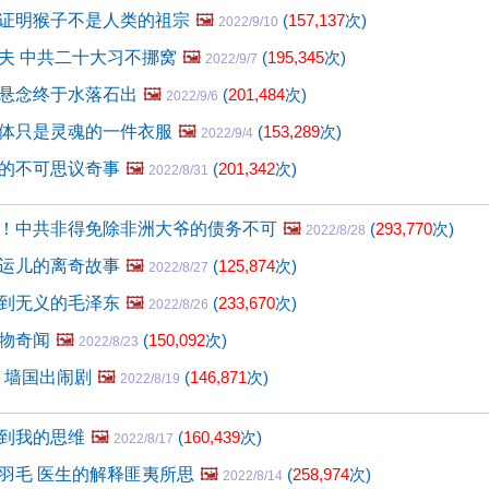
证明猴子不是人类的祖宗
🖼️
(
157,137
次)
2022/9/10
夫 中共二十大习不挪窝
🖼️
(
195,345
次)
2022/9/7
悬念终于水落石出
🖼️
(
201,484
次)
2022/9/6
体只是灵魂的一件衣服
🖼️
(
153,289
次)
2022/9/4
的不可思议奇事
🖼️
(
201,342
次)
2022/8/31
！中共非得免除非洲大爷的债务不可
🖼️
(
293,770
次)
2022/8/28
运儿的离奇故事
🖼️
(
125,874
次)
2022/8/27
到无义的毛泽东
🖼️
(
233,670
次)
2022/8/26
物奇闻
🖼️
(
150,092
次)
2022/8/23
 墙国出闹剧
🖼️
(
146,871
次)
2022/8/19
到我的思维
🖼️
(
160,439
次)
2022/8/17
羽毛 医生的解释匪夷所思
🖼️
(
258,974
次)
2022/8/14