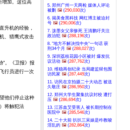
所增加。这位高
5. 郑州广州一天两检 媒体人评论
被删
🖼️
(
290,030
次)
6. 揭美食黑科技 网红博主被迫封
号
🖼️
(
290,006
次)
和直升机的经验，
7. 泼墨女父亲惨死 王清鹏吁关注
政治犯
🖼️
(
288,196
次)
机、猎鹰式攻击
8. "地方不解决找中央"一句话 获
刑34个月
🖼️
(
288,027
次)
9. 深圳荔枝花园小区被封 爆发抗
议活动
🖼️
(
287,762
次)
胁”。《卫报》报
10. 维稳再创纪录 当局建监狱包围
飞行员进行一次
访民家
🖼️
(
287,449
次)
11. 访民在京拍摄二十大动态 被送
久敬庄
🖼️
(
286,950
次)
12. 郑州大学生聚集抗议封校 遭打
希望他们停止这种
压
🖼️
(
286,694
次)
）将触犯法
13. 江苏血艾受害人 被长期控制在
医院中
🖼️
(
285,546
次)
14. 二十大前 扒扒三呆婊是咋教唆
淫乱的
🖼️
(
282,864
次)