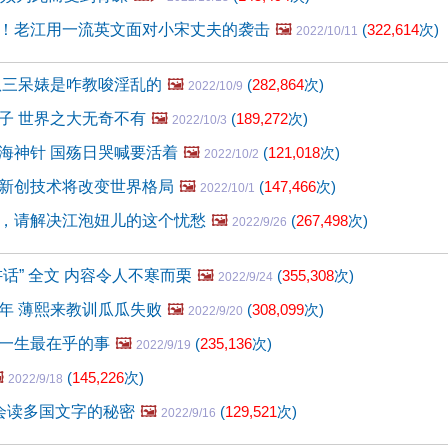
！老江用一流英文面对小宋丈夫的袭击
🖼️
(
322,614
次)
2022/10/11
扒三呆婊是咋教唆淫乱的
🖼️
(
282,864
次)
2022/10/9
子 世界之大无奇不有
🖼️
(
189,272
次)
2022/10/3
海神针 国殇日哭喊要活着
🖼️
(
121,018
次)
2022/10/2
新创技术将改变世界格局
🖼️
(
147,466
次)
2022/10/1
，请解决江泡妞儿的这个忧愁
🖼️
(
267,498
次)
2022/9/26
话” 全文 内容令人不寒而栗
🖼️
(
355,308
次)
2022/9/24
年 薄熙来教训瓜瓜失败
🖼️
(
308,099
次)
2022/9/20
一生最在乎的事
🖼️
(
235,136
次)
2022/9/19
️
(
145,226
次)
2022/9/18
会读多国文字的秘密
🖼️
(
129,521
次)
2022/9/16