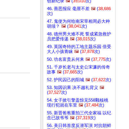
创新纪录
🖼️
(
39,010
次)
46. 善恶报应 毫厘不差
🖼️
(
38,686
次)
47. 鬼使为何给南宋宰相周必大种
胡须？
🖼️
(
38,041
次)
48. 德州男大难不死 誓成紧急救护
员把爱传递
🖼️
(
38,015
次)
49. 英国奇特的工地主题乐园 倍受
大人小孩青睐
🖼️
(
37,878
次)
50. 功名富贵从何来
🖼️
(
37,775
次)
51. 千岁长老与太史公宋濂的传奇
故事
🖼️
(
37,665
次)
52. 护民囚己的阳城
🖼️
(
37,622
次)
53. 知因识果 决不越礼背义
🖼️
(
37,527
次)
54. 女子掀引擎盖惊见558颗核桃
现行犯就在车里
🖼️
(
37,484
次)
55. 新晋爸爸重拍三代全家福 以纪
念已故爷爷
🖼️
(
37,319
次)
56. 美日韩首度反潜军演 对抗朝鲜