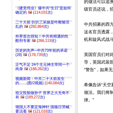
的做法可以追溯
《建党伟业》爆中共“生日”是如何
级官员还说，
确定的
🖼️
(
114,031
次)
二十大前 扒扒三呆婊是咋教唆淫
中共招募的西方
乱的
🖼️
(
282,864
次)
这名官员透露
外界首次得知！中共有精通的性
机和旋风式战斗
酷刑专家
🖼️
(
266,119
次)
历史的先声─中共73年前的承诺
英国官员们对此
(28)
🖼️
(
178,739
次)
导，英国武装
正气不足 24个主元神主宰同一个
肉身
🖼️
(
188,262
次)
“警告”，如果
视频新闻：中共二十大前发生
的……(图/2视频) (
140,084
次)
希佩告诉“天空
做法。我们将
祖父投胎做孙子 世界之大无奇不
有
🖼️
(
189,272
次)
律。”

墙国人不要定海神针 国殇日哭喊
要活着
🖼️
(
121,018
次)