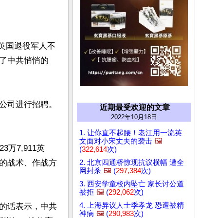
诫英国退役军人不
了中共悄悄的
公司进行招聘。
近期最受欢迎的文章
2022年10月18日
1. 让你直不起腰！老江用一流英
文面对小宋丈夫的袭击
🖼️
万7,911英
(
322,614
次)
的战术、作战方
2. 北京四通桥惊现抗议横幅 遭全
网封杀
🖼️
(
297,384
次)
3. 西安学童校内坠亡 家长讨公道
被拒
🖼️
(
292,062
次)
4. 上海异议人士季孝龙 恐遭被精
的话表示，中共
神病
🖼️
(
290,983
次)