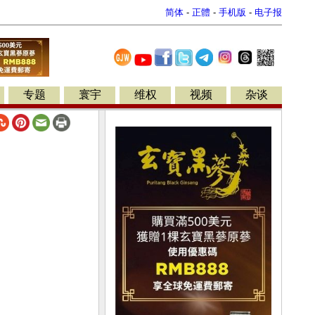
简体
-
正體
-
手机版
-
电子报
专题
寰宇
维权
视频
杂谈