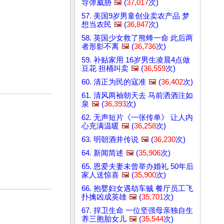
导弹威胁
🖼️
(
37,017
次)
57. 美国9岁男童创业卖农产品 梦
想当农民
🖼️
(
36,847
次)
58. 英国少女救了熊蜂一命 此后两
者形影不离
🖼️
(
36,736
次)
59. 补贴家用 16岁男生凌晨4点做
豆花 担桶叫卖
🖼️
(
36,559
次)
60. 清正为民的寇准
🖼️
(
36,402
次)
61. 清风两袖朝天去 马前洒酒注如
泉
🖼️
(
36,393
次)
62. 无声短片《一张传单》 让人内
心充满温暖
🖼️
(
36,258
次)
63. 明朝酒井传说
🖼️
(
36,230
次)
64. 新闻简述
🖼️
(
35,906
次)
65. 恩爱夫妻未曾举办婚礼 50年后
家人送惊喜
🖼️
(
35,900
次)
66. 抱婴妇女遇劫车贼 餐厅员工飞
扑擒凶成英雄
🖼️
(
35,701
次)
67. 捍卫生命 一位坚强母亲独自生
养三胞胎女儿
🖼️
(
35,544
次)