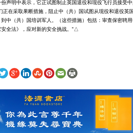
一份声明中表示，它正试图制止英国退役和现役飞行员接受中
我们正在采取果断措施，阻止中（共）国试图从现役和退役英
、到中（共）国培训军人。（这些措施）包括：审查保密聘用
家安全法》，应对新的安全挑战。”△
ww.renminbao.com/rmb/articles/2022/10/18/75053.html