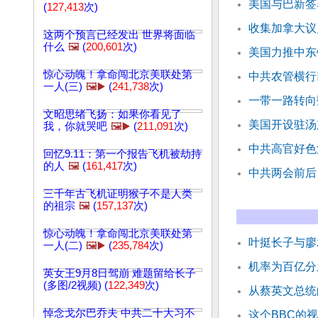
美国与巴新签
(
127,413
次)
收集加拿大议
这两个预言已经发出 世界将面临
什么
🖼️
(
200,601
次)
美国力推中东
惊心动魄！拿命闯北京美联处第
中共农管横行
一人(三)
🖼️▶️
(
241,738
次)
一带一路转向
文昭思绪飞扬：如果你看见了
美国开设驻汤
我，你就哭吧
🖼️▶️
(
211,091
次)
中共高官好色
回忆9.11：第一个报告飞机被劫持
的人
🖼️
(
161,417
次)
中共两会前后
三千年古飞机证明猴子不是人类
的祖宗
🖼️
(
157,137
次)
惊心动魄！拿命闯北京美联处第
叶挺长子与廖
一人(二)
🖼️▶️
(
235,784
次)
机率为百亿分
英女王9月8日驾崩 难题留给长子
(多图/2视频) (
122,349
次)
从蔡英文总统
悼念戈尔巴乔夫 中共二十大习不
这个BBC的