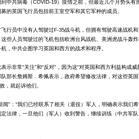
到中共病毒（COVID-19）疫情之前，但最近几个月势头有
招募的英国飞行员包括前王室空军和其它军种的成员。

飞行员中没有人驾驶过F-35战斗机，但拥有驾驶高速战机
，这些人员驾驶过的飞机包括欧洲台风战机、美洲虎战斗轰炸
机，中共企图学习英国和西方的战术和程序。

表示非常“关注”和“反对”，因为这“对英国和西方利益构成威
部队部长詹姆斯．希佩表示，政府希望修改法律，对这些英国
无效，就起诉他们。

新闻”：“我们已经联系了相关（退役）军人，明确表示我们
制定法律，一旦他们（军人）收到警告，继续训练（中共军队