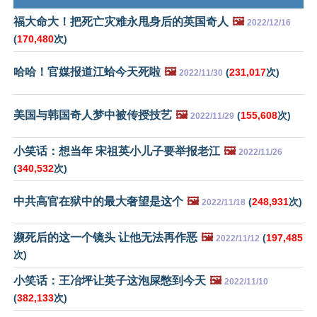
福大命大！把死亡灾难永甩身后的英国奇人
🖼️
2022/12/16
(
170,480
次)
哈哈！官媒报道江蛤今天死啦
🖼️
(
231,017
次)
2022/11/30
美国与韩国奇人梦中被传授技艺
🖼️
(
155,608
次)
2022/11/29
小笑话：想当年 宋祖英小儿子要举报老江
🖼️
2022/11/26
(
340,532
次)
中共高官在狱中的最大奢望是这个
🖼️
(
248,931
次)
2022/11/18
濒死后的这一个镜头 让他无法再作恶
🖼️
(
197,485
2022/11/12
次)
小笑话：王冶坪让英子这泡屎憋到今天
🖼️
2022/11/10
(
382,133
次)