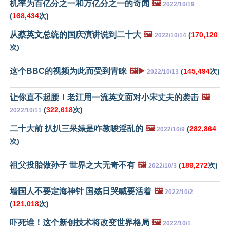
机率为百亿分之一和万亿分之一的奇闻
🖼️
2022/10/19
(
168,434
次)
从蔡英文总统的国庆演讲说到二十大
🖼️
(
170,120
2022/10/14
次)
这个BBC的视频为此而受到青睐
🖼️▶️
(
145,494
次)
2022/10/13
让你直不起腰！老江用一流英文面对小宋丈夫的袭击
🖼️
(
322,618
次)
2022/10/11
二十大前 扒扒三呆婊是咋教唆淫乱的
🖼️
(
282,864
2022/10/9
次)
祖父投胎做孙子 世界之大无奇不有
🖼️
(
189,272
次)
2022/10/3
墙国人不要定海神针 国殇日哭喊要活着
🖼️
2022/10/2
(
121,018
次)
吓死谁！这个新创技术将改变世界格局
🖼️
2022/10/1