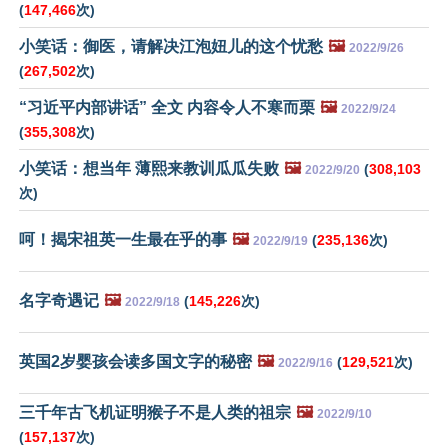
(
147,466
次)
小笑话：御医，请解决江泡妞儿的这个忧愁
🖼️
2022/9/26
(
267,502
次)
“习近平内部讲话” 全文 内容令人不寒而栗
🖼️
2022/9/24
(
355,308
次)
小笑话：想当年 薄熙来教训瓜瓜失败
🖼️
(
308,103
2022/9/20
次)
呵！揭宋祖英一生最在乎的事
🖼️
(
235,136
次)
2022/9/19
名字奇遇记
🖼️
(
145,226
次)
2022/9/18
英国2岁婴孩会读多国文字的秘密
🖼️
(
129,521
次)
2022/9/16
三千年古飞机证明猴子不是人类的祖宗
🖼️
2022/9/10
(
157,137
次)