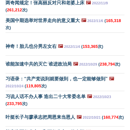
两奇闻规定！张高丽反对只和老婆上床
🖼️
2022/11/9
(
261,212
次)
美国中期选举对世界走向的意义重大
🖼️
(
165,318
2022/11/6
次)
神奇！胎儿也分男左女右
🖼️
(
153,365
次)
2022/11/4
谁能加速中共的灭亡 谁进政治局
🖼️
(
238,794
次)
2022/10/29
习语录：“共产党说到就要做到，也一定能够做到”
🖼️
(
119,805
次)
2022/10/24
习说人话不办人事 造出二十大常委名单
🖼️
2022/10/23
(
233,795
次)
叶挺长子与廖承志把周恩来当恩人
🖼️
(
160,774
次)
2022/10/21