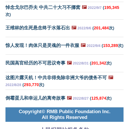
悼念戈尔巴乔夫 中共二十大习不挪窝
🖼️
(
195,345
2022/9/7
次)
王维林的生死悬念终于水落石出
🖼️
(
201,484
次)
2022/9/6
惊人发现！肉体只是灵魂的一件衣服
🖼️
(
153,289
次)
2022/9/4
民国高官经历的不可思议奇事
🖼️
(
201,342
次)
2022/8/31
这图片露天机！中共非得免除非洲大爷的债务不可
🖼️
(
293,770
次)
2022/8/28
倒霉蛋儿和幸运儿的离奇故事
🖼️
(
125,874
次)
2022/8/27
Copyright© RMB Public Foundation Inc.
All Rights Reserved