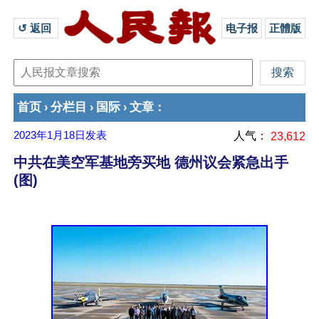
↺ 返回 
电子报
正體版
首页
分栏目
国际
文章
›
›
›
：
2023年1月18日
发表
人气：
23,612
中共在美空军基地旁买地 德州议会紧急出手
(图)