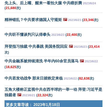
先上头、后上嘴、醒来一看拍大腿 中共瞎折腾
2023/6/24
(
21,680
次)
精神错乱？中共要求德国人守规矩
🖼️
(
23,346
次)
2023/6/23
中共听不懂谈判只认得拳头
(
22,400
次)
2023/6/23
拜登指习独裁 中共暴跳 美国务院回应
🖼️
(
23,414
2023/6/23
次)
中共金融系被持续清洗 半年内60余官员落马
🖼️
2023/6/22
(
18,625
次)
中共若发动战争 那末日就铁定来临
(
82,638
次)
2023/6/22
五角大楼称正监视中共在西半球的一举一动 拜登:习近平是
独裁者
🖼️
(
22,324
次)
2023/6/21
更多文章导读：
2023年1月18日