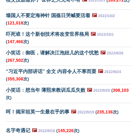
2022/10/3
墙国人不要定海神针 国殇日哭喊要活着
🖼️
2022/10/2
(
121,018
次)
吓死谁！这个新创技术将改变世界格局
🖼️
2022/10/1
(
147,466
次)
小笑话：御医，请解决江泡妞儿的这个忧愁
🖼️
2022/9/26
(
267,502
次)
“习近平内部讲话” 全文 内容令人不寒而栗
🖼️
2022/9/24
(
355,308
次)
小笑话：想当年 薄熙来教训瓜瓜失败
🖼️
(
308,103
2022/9/20
次)
呵！揭宋祖英一生最在乎的事
🖼️
(
235,136
次)
2022/9/19
名字奇遇记
🖼️
(
145,226
次)
2022/9/18