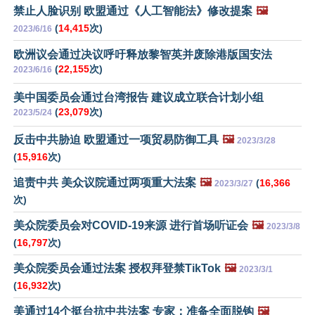
禁止人脸识别 欧盟通过《人工智能法》修改提案
🖼️
(
14,415
次)
2023/6/16
欧洲议会通过决议呼吁释放黎智英并废除港版国安法
(
22,155
次)
2023/6/16
美中国委员会通过台湾报告 建议成立联合计划小组
(
23,079
次)
2023/5/24
反击中共胁迫 欧盟通过一项贸易防御工具
🖼️
2023/3/28
(
15,916
次)
追责中共 美众议院通过两项重大法案
🖼️
(
16,366
2023/3/27
次)
美众院委员会对COVID-19来源 进行首场听证会
🖼️
2023/3/8
(
16,797
次)
美众院委员会通过法案 授权拜登禁TikTok
🖼️
2023/3/1
(
16,932
次)
美通过14个挺台抗中共法案 专家：准备全面脱钩
🖼️