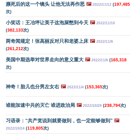
濒死后的这一个镜头 让他无法再作恶
🖼️
(
197,485
2022/11/12
次)
小笑话：王冶坪让英子这泡屎憋到今天
🖼️
2022/11/10
(
382,133
次)
两奇闻规定！张高丽反对只和老婆上床
🖼️
2022/11/9
(
261,212
次)
美国中期选举对世界走向的意义重大
🖼️
(
165,318
2022/11/6
次)
神奇！胎儿也分男左女右
🖼️
(
153,365
次)
2022/11/4
谁能加速中共的灭亡 谁进政治局
🖼️
(
238,794
次)
2022/10/29
习语录：“共产党说到就要做到，也一定能够做到”
🖼️
(
119,805
次)
2022/10/24