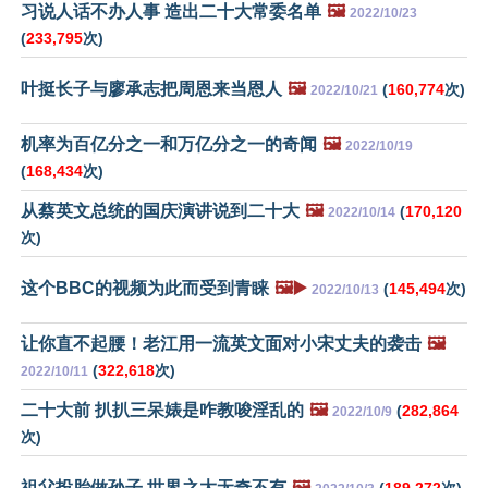
习说人话不办人事 造出二十大常委名单
🖼️
2022/10/23
(
233,795
次)
叶挺长子与廖承志把周恩来当恩人
🖼️
(
160,774
次)
2022/10/21
机率为百亿分之一和万亿分之一的奇闻
🖼️
2022/10/19
(
168,434
次)
从蔡英文总统的国庆演讲说到二十大
🖼️
(
170,120
2022/10/14
次)
这个BBC的视频为此而受到青睐
🖼️▶️
(
145,494
次)
2022/10/13
让你直不起腰！老江用一流英文面对小宋丈夫的袭击
🖼️
(
322,618
次)
2022/10/11
二十大前 扒扒三呆婊是咋教唆淫乱的
🖼️
(
282,864
2022/10/9
次)
祖父投胎做孙子 世界之大无奇不有
🖼️
(
189,272
次)