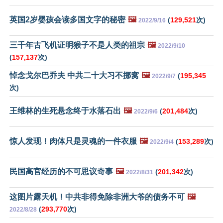
英国2岁婴孩会读多国文字的秘密
🖼️
(
129,521
次)
2022/9/16
三千年古飞机证明猴子不是人类的祖宗
🖼️
2022/9/10
(
157,137
次)
悼念戈尔巴乔夫 中共二十大习不挪窝
🖼️
(
195,345
2022/9/7
次)
王维林的生死悬念终于水落石出
🖼️
(
201,484
次)
2022/9/6
惊人发现！肉体只是灵魂的一件衣服
🖼️
(
153,289
次)
2022/9/4
民国高官经历的不可思议奇事
🖼️
(
201,342
次)
2022/8/31
这图片露天机！中共非得免除非洲大爷的债务不可
🖼️
(
293,770
次)
2022/8/28