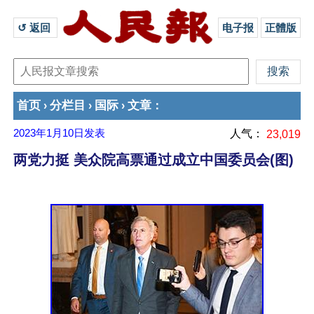
↺ 返回 
电子报
正體版
首页
分栏目
国际
文章
›
›
›
：
2023年1月10日
发表
人气：
23,019
两党力挺 美众院高票通过成立中国委员会(图)