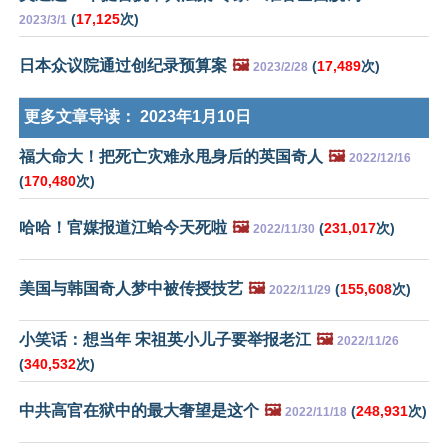
(
17,125
次)
2023/3/1
日本众议院通过创纪录预算案
🖼️
(
17,489
次)
2023/2/28
更多文章导读：
2023年1月10日
福大命大！把死亡灾难永甩身后的英国奇人
🖼️
2022/12/16
(
170,480
次)
哈哈！官媒报道江蛤今天死啦
🖼️
(
231,017
次)
2022/11/30
美国与韩国奇人梦中被传授技艺
🖼️
(
155,608
次)
2022/11/29
小笑话：想当年 宋祖英小儿子要举报老江
🖼️
2022/11/26
(
340,532
次)
中共高官在狱中的最大奢望是这个
🖼️
(
248,931
次)
2022/11/18