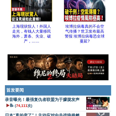
上海现状惊人！外国人
埃博拉病毒真的不会空
走光，有钱人大量移民
气传播？世卫发布最高
海外，萧条、失业、破
警报 埃博拉病毒恐全球
产，……
蔓延?
首发要闻
录音曝光！最强复仇者联盟为于朦胧发声
▶️
📝
(
74,111
次)
日本“真的变了”！主动应对中共战狼挑衅