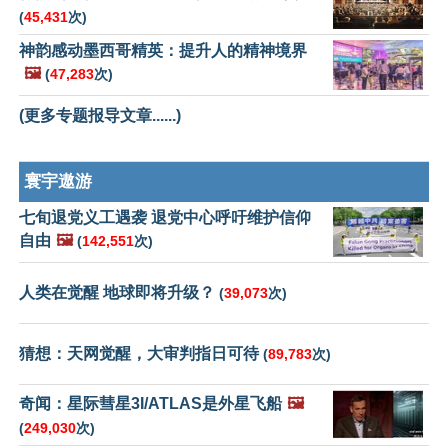
(
45,431
次)
神韵感动墨西哥精英：提升人的精神境界
🖼️
(
47,283
次)
(更多专题报导文章......)
寰宇遨游
七旬退党义工遇袭 退党中心呼吁维护信仰
自由
🖼️
(
142,551
次)
人类在觉醒 地球即将升级？
(
39,073
次)
猜想：天网觉醒，大审判指日可待
(
89,783
次)
奇闻：星际彗星3I/ATLAS是外星飞船
🖼️
(
249,030
次)