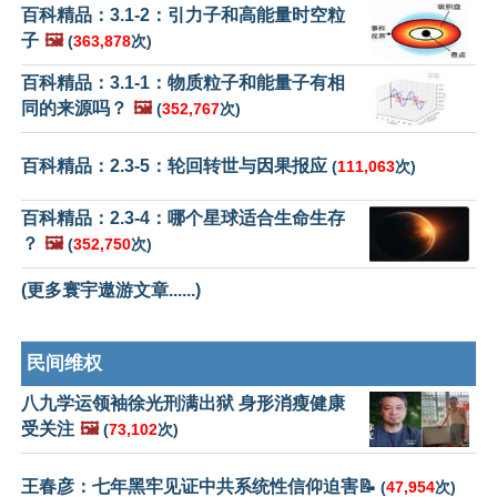
百科精品：3.1-2：引力子和高能量时空粒
子
🖼️
(
363,878
次)
百科精品：3.1-1：物质粒子和能量子有相
同的来源吗？
🖼️
(
352,767
次)
百科精品：2.3-5：轮回转世与因果报应
(
111,063
次)
百科精品：2.3-4：哪个星球适合生命生存
？
🖼️
(
352,750
次)
(更多寰宇遨游文章......)
民间维权
八九学运领袖徐光刑满出狱 身形消瘦健康
受关注
🖼️
(
73,102
次)
王春彦：七年黑牢见证中共系统性信仰迫害📝
(
47,954
次)