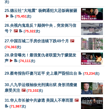
次)
25.德云社“大地震” 杨鹤通犯大忌饭碗被砸
▶️
📝
(
75,451
次)
26.央视内鬼造反？颠倒中央，突发倒习信
号？
🖼️
📝
(
75,322
次)
27.中国百城二手房价连续下跌49个月
🖼️
(
74,363
次)
28.录音曝光！最强复仇者联盟为于朦胧发
声
▶️
📝
(
74,111
次)
29.蔡奇报告吓傻习近平 史上最严昏招出台 📝
(
73,234
次)
30.八九学运领袖徐光刑满出狱 身形消瘦健
康受关注
🖼️
(
73,102
次)
31.华人市长被中共渗透 美国人不寒而栗
🖼️
📝
(
71,987
次)