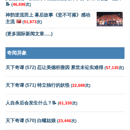
📝
(
46,696
次)
神韵逆流而上 幕后故事《坚不可摧》感动
主流
🖼️
(
51,973
次)
(更多国际新闻文章......)
奇闻异象
天下奇谭 (572) 忍让美德积善因 累世未讼实难得
(
57,135
次)
天下奇谭 (571) 特立独行的妖怪
(
22,688
次)
人自杀后会发生什么？📝
(
61,330
次)
天下奇谭 (570) 白螺姑娘
(
23,446
次)