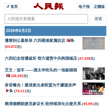
↺ 首页 
电子报
正體版
2026年6月2日
遭禁到公墓祭亲 六四罹难家属抗议
🖼️
📝
(
54,872
次)
六四纪念馆遭破坏 馆方谴责中共跨国镇压
(
47,038
次)
艾文：追车 ——渥太华街头的一场躲猫猫
🖼️
(
58,292
次)
录音曝光！最强复仇者联盟为于朦胧发声
▶️
📝
(
74,111
次)
赖清德赠勋捷克参议长 盼持续深化台捷关系
(
45,991
次)