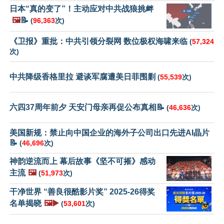
日本“真的变了”！主动应对中共战狼挑衅
🖼️
📝
(
96,363
次)
《卫报》重批：中共引领分裂网 数位极权海啸来临
(
57,324
次)
中共降级香格里拉 避谈军腐遭美日菲围剿
(
55,539
次)
六四37周年前夕 天安门母亲再促公布真相📝
(
46,636
次)
美国新规：禁止向中国企业的海外子公司出口先进AI晶片
📝
(
46,696
次)
神韵逆流而上 幕后故事《坚不可摧》感动
主流
🖼️
(
51,973
次)
干净世界 “善良很酷影片奖” 2025-26得奖
名单揭晓
🖼️▶️
(
53,601
次)