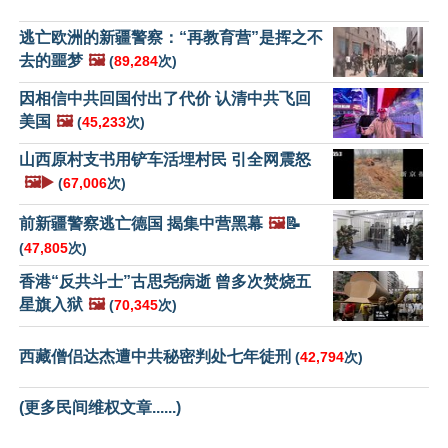
逃亡欧洲的新疆警察：“再教育营”是挥之不
去的噩梦
🖼️
(
89,284
次)
因相信中共回国付出了代价 认清中共飞回
美国
🖼️
(
45,233
次)
山西原村支书用铲车活埋村民 引全网震怒
🖼️▶️
(
67,006
次)
前新疆警察逃亡德国 揭集中营黑幕
🖼️
📝
(
47,805
次)
香港“反共斗士”古思尧病逝 曾多次焚烧五
星旗入狱
🖼️
(
70,345
次)
西藏僧侣达杰遭中共秘密判处七年徒刑
(
42,794
次)
(更多民间维权文章......)