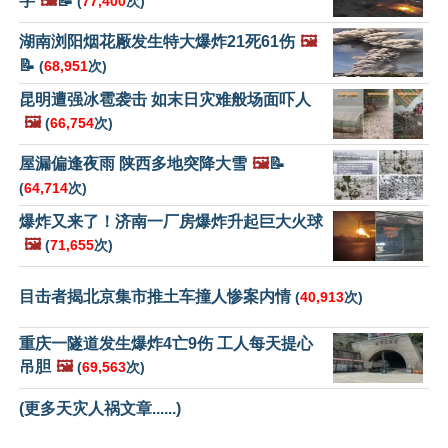
字
🖼️
📝
(
77,400
次)
湖南浏阳烟花厰发生特大爆炸21死61伤
🖼️
📝
(
68,951
次)
昆明遭强冰雹袭击 如末日灾难般场面吓人
🖼️
(
66,754
次)
屋漏偏逢夜雨 陕西多地突降大雪
🖼️
📝
(
64,714
次)
爆炸又来了！济南一厂房爆炸升起巨大火球
🖼️
(
71,655
次)
目击者揭北京集市推土车撞人惨案内情
(
40,913
次)
重庆一隧道发生爆炸4亡9伤 工人每天提心
吊胆
🖼️
(
69,563
次)
(更多天灾人祸文章......)