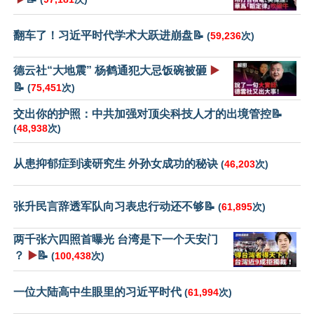
翻车了！习近平时代学术大跃进崩盘📝
(
59,236
次)
德云社“大地震” 杨鹤通犯大忌饭碗被砸
▶️
📝
(
75,451
次)
交出你的护照：中共加强对顶尖科技人才的出境管控📝
(
48,938
次)
从患抑郁症到读研究生 外孙女成功的秘诀
(
46,203
次)
张升民言辞透军队向习表忠行动还不够📝
(
61,895
次)
两千张六四照首曝光 台湾是下一个天安门
？
▶️
📝
(
100,438
次)
一位大陆高中生眼里的习近平时代
(
61,994
次)