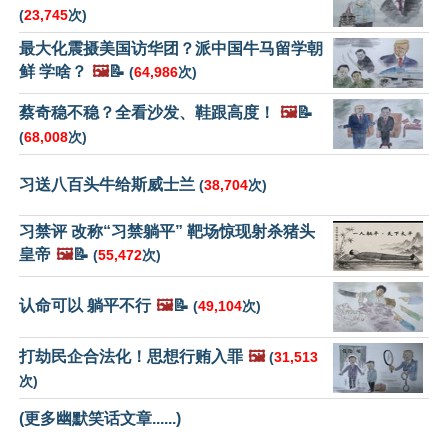
(
23,745
次)
最大化震摄美国访华团？派中国牛马留学朝
鲜 学啥？
🖼️
📝
(
64,986
次)
蔡奇稳不稳？全看沙发、鞋跟高度！
🖼️
📝
(
68,008
次)
习送八百头牛给斯威士兰
(
38,704
次)
习禁评 改称“习禁躺平” 靶场惊现射杀猪头
皇帝
🖼️
📝
(
55,472
次)
认命可以 躺平不行
🖼️
📝
(
49,104
次)
打劫民企合法化！思想行贿入罪
🖼️
(
31,513
次)
(更多幽默笑话文章......)