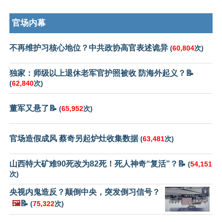
官场内幕
不再维护习核心地位？中共政协高官表述诡异
(
60,804
次)
独家：师级以上退休老军官护照被收 防海外起义？📝
(
62,840
次)
董军又悬了📝
(
65,952
次)
官场造假成风 蔡奇另起炉灶收集数据
(
63,481
次)
山西特大矿难90死改为82死！死人神奇“复活”？📝
(
54,151
次)
央视内鬼造反？颠倒中央，突发倒习信号？
🖼️
📝
(
75,322
次)