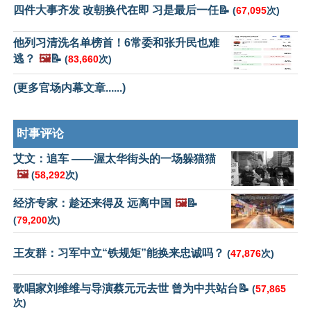
四件大事齐发 改朝换代在即 习是最后一任📝
(
67,095
次)
他列习清洗名单榜首！6常委和张升民也难
逃？
🖼️
📝
(
83,660
次)
(更多官场内幕文章......)
时事评论
艾文：追车 ——渥太华街头的一场躲猫猫
🖼️
(
58,292
次)
经济专家：趁还来得及 远离中国
🖼️
📝
(
79,200
次)
王友群：习军中立“铁规矩”能换来忠诚吗？
(
47,876
次)
歌唱家刘维维与导演蔡元元去世 曾为中共站台📝
(
57,865
次)