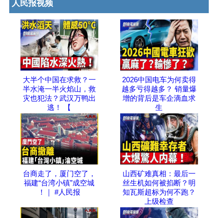
人民报视频
大半个中国在求救？一
2026中国电车为何卖得
半水淹一半火焰山，救
越多亏得越多？ 销量爆
灾也犯法？武汉万鸭出
增的背后是车企滴血求
逃！ 【
生
台商走了，厦门空了，
山西矿难真相：最后一
福建“台湾小镇”成空城
丝生机如何被掐断？明
！｜ #人民报
知瓦斯超标为何不跑？
上级检查