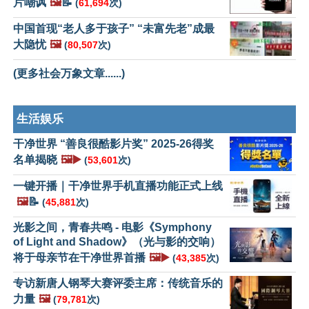
片嘲讽
🖼️
📝
(
61,694
次)
中国首现“老人多于孩子” “未富先老”成最
大隐忧
🖼️
(
80,507
次)
(更多社会万象文章......)
生活娱乐
干净世界 “善良很酷影片奖” 2025-26得奖
名单揭晓
🖼️▶️
(
53,601
次)
一键开播｜干净世界手机直播功能正式上线
🖼️
📝
(
45,881
次)
光影之间，青春共鸣 - 电影《Symphony
of Light and Shadow》（光与影的交响）
将于母亲节在干净世界首播
🖼️▶️
(
43,385
次)
专访新唐人钢琴大赛评委主席：传统音乐的
力量
🖼️
(
79,781
次)