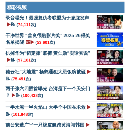
精彩视频
录音曝光！最强复仇者联盟为于朦胧发声
▶️
📝
(
74,111
次)
干净世界 “善良很酷影片奖” 2025-26得奖
名单揭晓
🖼️▶️
(
53,601
次)
扒掉华为“韬定律”底裤 黄仁勋“实话实说”
▶️
📝
(
97,181
次)
德云社“大地震” 杨鹤通犯大忌饭碗被砸
▶️
📝
(
75,451
次)
两千张六四照首曝光 台湾是下一个天安门
？
▶️
📝
(
100,438
次)
一半水淹一半火焰山 大半个中国在求救
▶️
📝
(
101,848
次)
前公安董广平一只橡皮艇跨黄海闯韩国
▶️