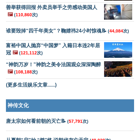
善举获得回报 外卖员举手之劳感动美国人
🖼️
(
110,860
次)
谁要毁掉“四千年美女”？鞠婧祎24小时惊魂📝
(
44,084
次)
富裕中国人抛弃“中国梦” 入籍日本连2年居
冠
🖼️
(
121,112
次)
“神韵万岁！”神韵之美令法国观众深深陶醉
🖼️
(
108,188
次)
(更多生活娱乐文章......)
神传文化
唐太宗如何看前朝的灭亡📝
(
57,791
次)