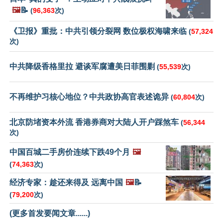
🖼️
📝
(
96,363
次)
《卫报》重批：中共引领分裂网 数位极权海啸来临
(
57,324
次)
中共降级香格里拉 避谈军腐遭美日菲围剿
(
55,539
次)
不再维护习核心地位？中共政协高官表述诡异
(
60,804
次)
北京防堵资本外流 香港券商对大陆人开户踩煞车
(
56,344
次)
中国百城二手房价连续下跌49个月
🖼️
(
74,363
次)
经济专家：趁还来得及 远离中国
🖼️
📝
(
79,200
次)
(更多首发要闻文章......)