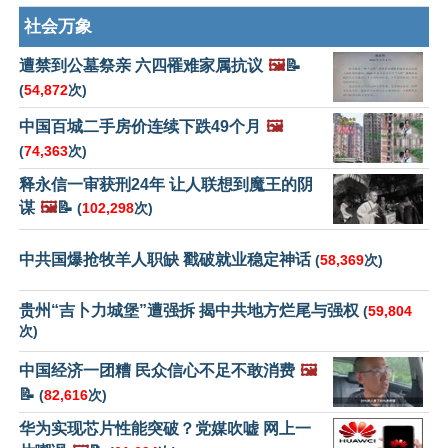
社会万象
遭禁到公墓祭亲 六四罹难家属抗议
🖼️
📝
(
54,872
次)
中国百城二手房价连续下跌49个月
🖼️
(
74,363
次)
释永信一审获刑24年 让人联想到魔王的阴
谋
🖼️
📝
(
102,298
次)
中共国爆抢牧羊人职缺 戳破就业稳定神话
(
58,369
次)
贵州“吉卜力城堡”遭强拆 揭中共地方烂尾与强权
(
59,804
次)
中国经济一团糟 民众信心不足不敢消费
🖼️
📝
(
82,616
次)
华为实现芯片性能突破？党媒吹嘘 网上一