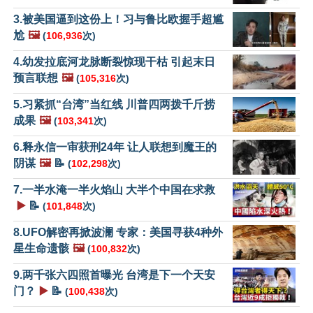
3.被美国逼到这份上！习与鲁比欧握手超尴
尬
🖼️
(
106,936
次)
4.幼发拉底河龙脉断裂惊现干枯 引起末日
预言联想
🖼️
(
105,316
次)
5.习紧抓“台湾”当红线 川普四两拨千斤捞
成果
🖼️
(
103,341
次)
6.释永信一审获刑24年 让人联想到魔王的
阴谋
🖼️
📝
(
102,298
次)
7.一半水淹一半火焰山 大半个中国在求救
▶️
📝
(
101,848
次)
8.UFO解密再掀波澜 专家：美国寻获4种外
星生命遗骸
🖼️
(
100,832
次)
9.两千张六四照首曝光 台湾是下一个天安
门？
▶️
📝
(
100,438
次)