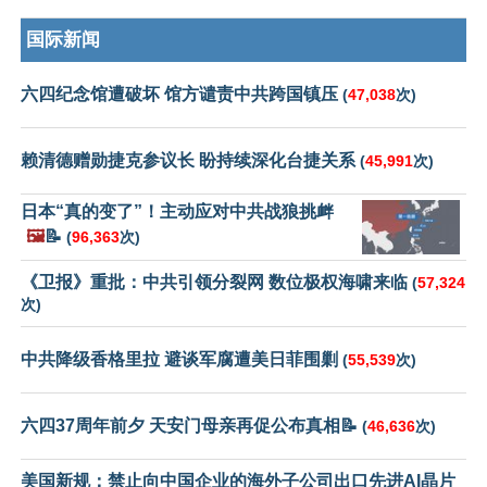
国际新闻
六四纪念馆遭破坏 馆方谴责中共跨国镇压
(
47,038
次)
赖清德赠勋捷克参议长 盼持续深化台捷关系
(
45,991
次)
日本“真的变了”！主动应对中共战狼挑衅
🖼️
📝
(
96,363
次)
《卫报》重批：中共引领分裂网 数位极权海啸来临
(
57,324
次)
中共降级香格里拉 避谈军腐遭美日菲围剿
(
55,539
次)
六四37周年前夕 天安门母亲再促公布真相📝
(
46,636
次)
美国新规：禁止向中国企业的海外子公司出口先进AI晶片