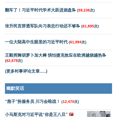
翻车了！习近平时代学术大跃进崩盘📝
(
59,236
次)
张升民言辞透军队向习表忠行动还不够📝
(
61,895
次)
一位大陆高中生眼里的习近平时代
(
61,994
次)
王毅挥舞胡萝卜加大棒 惧怕捷克效应在欧洲越烧越热📝
(
62,678
次)
(更多时事评论文章......)
幽默笑话
“燕子”扮服务员 川习会暗战！
(
12,470
次)
小马斯克对习近平说“你是王八旦”
🖼️