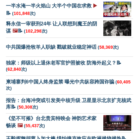
一半水淹一半火焰山 大半个中国在求救
▶️
📝
(
101,848
次)
释永信一审获刑24年 让人联想到魔王的阴
谋
🖼️
📝
(
102,298
次)
中共国爆抢牧羊人职缺 戳破就业稳定神话
(
58,369
次)
独家：师级以上退休老军官护照被收 防海外起义？📝
(
62,840
次)
柬埔寨判6中国人终身监禁 曝光中共纵容跨国诈骗
(
60,405
次)
报告：台海冲突或引发美中核升级 卫星显示北京扩充核武
库📝
(
50,308
次)
《坚不可摧》台北贵宾特映会 神韵艺术家
畅谈
🖼️
(
55,437
次)
王毅挥舞胡萝卜加大棒 惧怕捷克效应在欧洲越烧越热📝