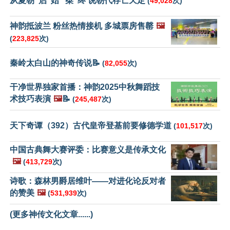
从夏朝“启”始 “桀”终 说朝代存亡天定
(
49,028
次)
神韵抵波兰 粉丝热情接机 多城票房售罄
🖼️
(
223,825
次)
秦岭太白山的神奇传说📝
(
82,055
次)
干净世界独家首播：神韵2025中秋舞蹈技
术技巧表演
🖼️
📝
(
245,487
次)
天下奇谭（392）古代皇帝登基前要修德学道
(
101,517
次)
中国古典舞大赛评委：比赛意义是传承文化
🖼️
(
413,729
次)
诗歌：森林男爵居维叶——对进化论反对者
的赞美
🖼️
(
531,939
次)
(更多神传文化文章......)