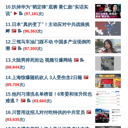
10.扒掉华为“韬定律”底裤 黄仁勋“实话实
说”
▶️
📝
(
97,181
次)
11.日本“真的变了”！主动应对中共战狼挑
衅
🖼️
📝
(
96,363
次)
12.三驾马车油门踩不动 中国多产业现倒闭
潮
🖼️
📝
(
87,300
次)
13.大陆男猝死街边 视频引爆网络
🖼️
📝
(
86,844
次)
14.上海惊爆随机砍人 3人受伤含2日籍
🖼️
(
85,706
次)
15.他列习清洗名单榜首！6常委和张升民也
难逃？
🖼️
📝
(
83,660
次)
16.川普用这招儿对付吃特供的中共官员
🖼️
(
83,635
次)