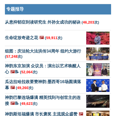
专题报导
从患抑郁症到读研究生 外孙女成功的秘诀
(
46,203
次)
生命绽放奇迹之花
🖼️
(
59,911
次)
组图：庆法轮大法洪传34周年 纽约大游行
(
57,248
次)
神韵东京加演 众议员：演出以艺术唤醒人
心
🖼️
📝
(
52,064
次)
瓜达拉哈拉政要赞神韵 墨西哥16场圆满落
幕
🖼️
(
49,260
次)
神韵巴黎连场爆满 精英找到与创世主的连
接
🖼️
📝
(
49,623
次)
神韵斯坦福爆满 市长褒奖 主流观众盛赞
🖼️