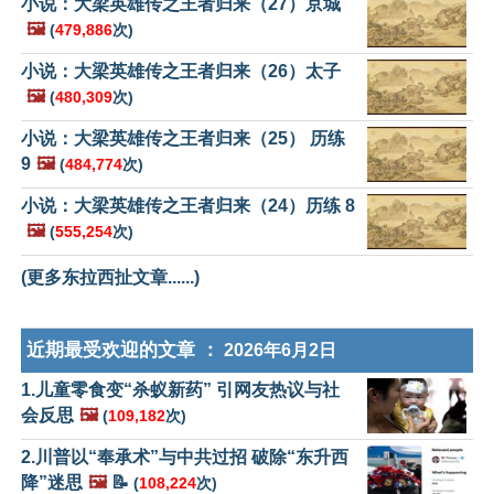
小说：大梁英雄传之王者归来（27）京城
🖼️
(
479,886
次)
小说：大梁英雄传之王者归来（26）太子
🖼️
(
480,309
次)
小说：大梁英雄传之王者归来（25） 历练
9
🖼️
(
484,774
次)
小说：大梁英雄传之王者归来（24）历练 8
🖼️
(
555,254
次)
(更多东拉西扯文章......)
近期最受欢迎的文章 ：
2026年6月2日
1.儿童零食变“杀蚁新药” 引网友热议与社
会反思
🖼️
(
109,182
次)
2.川普以“奉承术”与中共过招 破除“东升西
降”迷思
🖼️
📝
(
108,224
次)