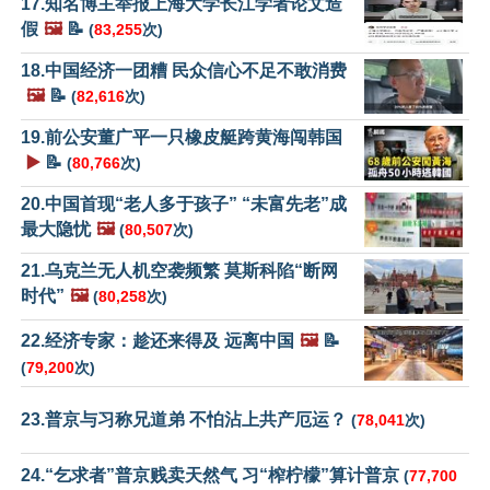
17.知名博主举报上海大学长江学者论文造
假
🖼️
📝
(
83,255
次)
18.中国经济一团糟 民众信心不足不敢消费
🖼️
📝
(
82,616
次)
19.前公安董广平一只橡皮艇跨黄海闯韩国
▶️
📝
(
80,766
次)
20.中国首现“老人多于孩子” “未富先老”成
最大隐忧
🖼️
(
80,507
次)
21.乌克兰无人机空袭频繁 莫斯科陷“断网
时代”
🖼️
(
80,258
次)
22.经济专家：趁还来得及 远离中国
🖼️
📝
(
79,200
次)
23.普京与习称兄道弟 不怕沾上共产厄运？
(
78,041
次)
24.“乞求者”普京贱卖天然气 习“榨柠檬”算计普京
(
77,700