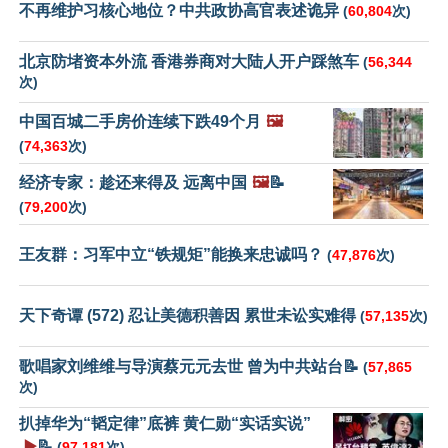
不再维护习核心地位？中共政协高官表述诡异
(
60,804
次)
北京防堵资本外流 香港券商对大陆人开户踩煞车
(
56,344
次)
中国百城二手房价连续下跌49个月
🖼️
(
74,363
次)
经济专家：趁还来得及 远离中国
🖼️
📝
(
79,200
次)
王友群：习军中立“铁规矩”能换来忠诚吗？
(
47,876
次)
天下奇谭 (572) 忍让美德积善因 累世未讼实难得
(
57,135
次)
歌唱家刘维维与导演蔡元元去世 曾为中共站台📝
(
57,865
次)
扒掉华为“韬定律”底裤 黄仁勋“实话实说”
▶️
📝
(
97,181
次)