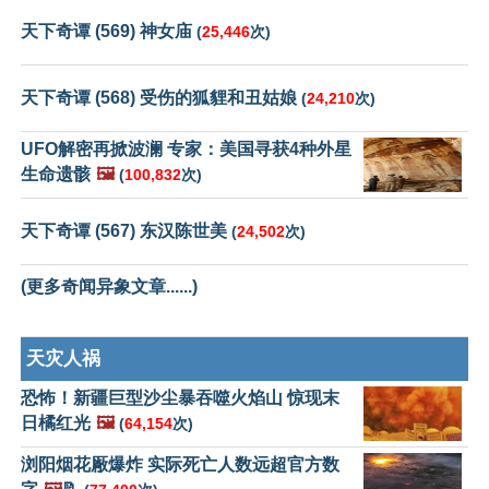
天下奇谭 (569) 神女庙
(
25,446
次)
天下奇谭 (568) 受伤的狐貍和丑姑娘
(
24,210
次)
UFO解密再掀波澜 专家：美国寻获4种外星
生命遗骸
🖼️
(
100,832
次)
天下奇谭 (567) 东汉陈世美
(
24,502
次)
(更多奇闻异象文章......)
天灾人祸
恐怖！新疆巨型沙尘暴吞噬火焰山 惊现末
日橘红光
🖼️
(
64,154
次)
浏阳烟花厰爆炸 实际死亡人数远超官方数