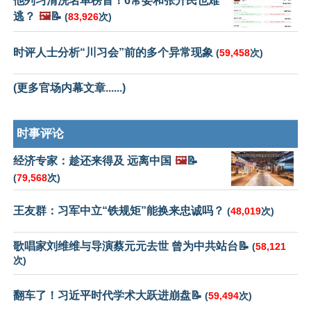
他列习清洗名单榜首！6常委和张升民也难
逃？
🖼️
📝
(
83,926
次)
时评人士分析“川习会”前的多个异常现象
(
59,458
次)
(更多官场内幕文章......)
时事评论
经济专家：趁还来得及 远离中国
🖼️
📝
(
79,568
次)
王友群：习军中立“铁规矩”能换来忠诚吗？
(
48,019
次)
歌唱家刘维维与导演蔡元元去世 曾为中共站台📝
(
58,121
次)
翻车了！习近平时代学术大跃进崩盘📝
(
59,494
次)