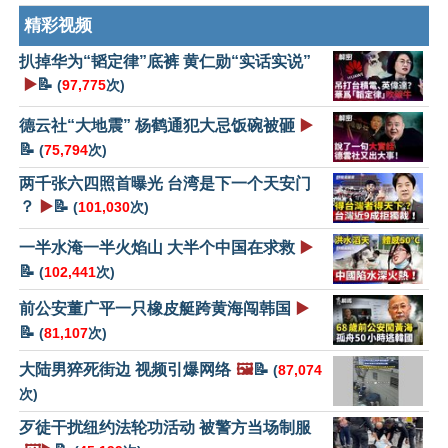
精彩视频
扒掉华为“韬定律”底裤 黄仁勋“实话实说”
▶️
📝
(
97,775
次)
德云社“大地震” 杨鹤通犯大忌饭碗被砸
▶️
📝
(
75,794
次)
两千张六四照首曝光 台湾是下一个天安门
？
▶️
📝
(
101,030
次)
一半水淹一半火焰山 大半个中国在求救
▶️
📝
(
102,441
次)
前公安董广平一只橡皮艇跨黄海闯韩国
▶️
📝
(
81,107
次)
大陆男猝死街边 视频引爆网络
🖼️
📝
(
87,074
次)
歹徒干扰纽约法轮功活动 被警方当场制服