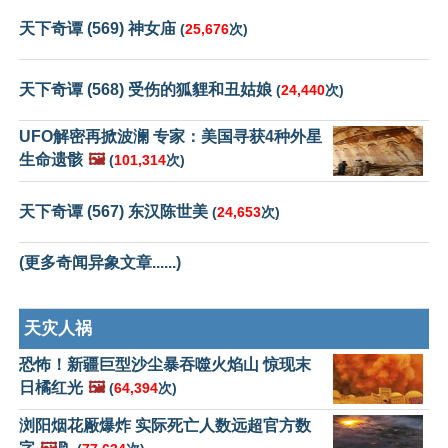
天下奇谭 (569) 神女庙
(
25,676
次)
天下奇谭 (568) 受伤的狐貍和丑姑娘
(
24,440
次)
UFO解密再掀波澜 专家：美国寻获4种外星
生命遗骸
🖼️
(
101,314
次)
天下奇谭 (567) 东汉陈世美
(
24,653
次)
(更多奇闻异象文章......)
天灾人祸
恐怖！新疆巨型沙尘暴吞噬火焰山 惊现末
日橘红光
🖼️
(
64,394
次)
浏阳烟花厰爆炸 实际死亡人数远超官方数