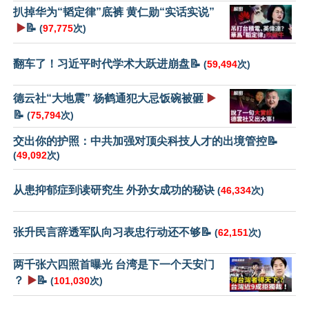
扒掉华为“韬定律”底裤 黄仁勋“实话实说”
▶️
📝
(
97,775
次)
翻车了！习近平时代学术大跃进崩盘📝
(
59,494
次)
德云社“大地震” 杨鹤通犯大忌饭碗被砸
▶️
📝
(
75,794
次)
交出你的护照：中共加强对顶尖科技人才的出境管控📝
(
49,092
次)
从患抑郁症到读研究生 外孙女成功的秘诀
(
46,334
次)
张升民言辞透军队向习表忠行动还不够📝
(
62,151
次)
两千张六四照首曝光 台湾是下一个天安门
？
▶️
📝
(
101,030
次)