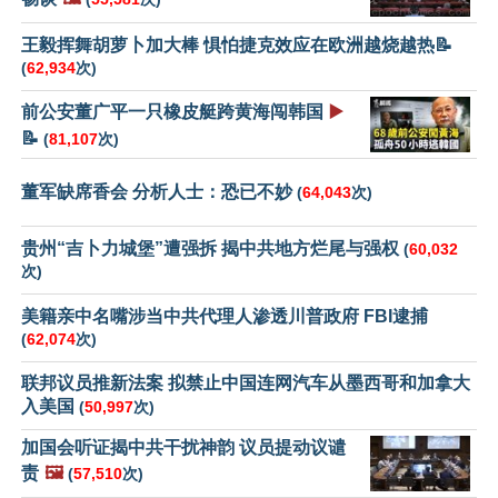
王毅挥舞胡萝卜加大棒 惧怕捷克效应在欧洲越烧越热📝
(
62,934
次)
前公安董广平一只橡皮艇跨黄海闯韩国
▶️
📝
(
81,107
次)
董军缺席香会 分析人士：恐已不妙
(
64,043
次)
贵州“吉卜力城堡”遭强拆 揭中共地方烂尾与强权
(
60,032
次)
美籍亲中名嘴涉当中共代理人渗透川普政府 FBI逮捕
(
62,074
次)
联邦议员推新法案 拟禁止中国连网汽车从墨西哥和加拿大
入美国
(
50,997
次)
加国会听证揭中共干扰神韵 议员提动议谴
责
🖼️
(
57,510
次)