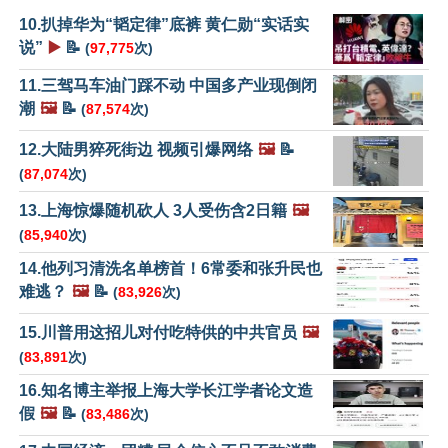
10.扒掉华为“韬定律”底裤 黄仁勋“实话实
说”
▶️
📝
(
97,775
次)
11.三驾马车油门踩不动 中国多产业现倒闭
潮
🖼️
📝
(
87,574
次)
12.大陆男猝死街边 视频引爆网络
🖼️
📝
(
87,074
次)
13.上海惊爆随机砍人 3人受伤含2日籍
🖼️
(
85,940
次)
14.他列习清洗名单榜首！6常委和张升民也
难逃？
🖼️
📝
(
83,926
次)
15.川普用这招儿对付吃特供的中共官员
🖼️
(
83,891
次)
16.知名博主举报上海大学长江学者论文造
假
🖼️
📝
(
83,486
次)