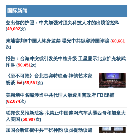
国际新闻
交出你的护照：中共加强对顶尖科技人才的出境管控📝
(
49,092
次)
柬埔寨判6中国人终身监禁 曝光中共纵容跨国诈骗
(
60,661
次)
报告：台海冲突或引发美中核升级 卫星显示北京扩充核武
库📝
(
50,451
次)
《坚不可摧》台北贵宾特映会 神韵艺术家
畅谈
🖼️
(
55,581
次)
美籍亲中名嘴涉当中共代理人渗透川普政府 FBI逮捕
(
62,074
次)
联邦议员推新法案 拟禁止中国连网汽车从墨西哥和加拿大
入美国
(
50,997
次)
加国会听证揭中共干扰神韵 议员提动议谴