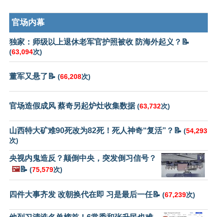
官场内幕
独家：师级以上退休老军官护照被收 防海外起义？📝
(
63,094
次)
董军又悬了📝
(
66,208
次)
官场造假成风 蔡奇另起炉灶收集数据
(
63,732
次)
山西特大矿难90死改为82死！死人神奇“复活”？📝
(
54,293
次)
央视内鬼造反？颠倒中央，突发倒习信号？
🖼️
📝
(
75,579
次)
四件大事齐发 改朝换代在即 习是最后一任📝
(
67,239
次)