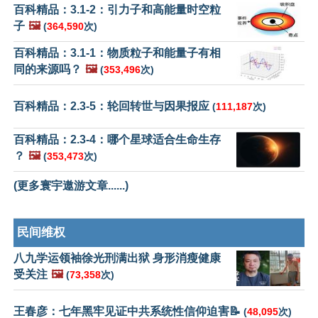
百科精品：3.1-2：引力子和高能量时空粒
子
🖼️
(
364,590
次)
百科精品：3.1-1：物质粒子和能量子有相
同的来源吗？
🖼️
(
353,496
次)
百科精品：2.3-5：轮回转世与因果报应
(
111,187
次)
百科精品：2.3-4：哪个星球适合生命生存
？
🖼️
(
353,473
次)
(更多寰宇遨游文章......)
民间维权
八九学运领袖徐光刑满出狱 身形消瘦健康
受关注
🖼️
(
73,358
次)
王春彦：七年黑牢见证中共系统性信仰迫害📝
(
48,095
次)