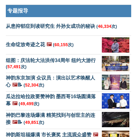
专题报导
从患抑郁症到读研究生 外孙女成功的秘诀
(
46,334
次)
生命绽放奇迹之花
🖼️
(
60,155
次)
组图：庆法轮大法洪传34周年 纽约大游行
(
57,491
次)
神韵东京加演 众议员：演出以艺术唤醒人
心
🖼️
📝
(
52,304
次)
瓜达拉哈拉政要赞神韵 墨西哥16场圆满落
幕
🖼️
(
49,499
次)
神韵巴黎连场爆满 精英找到与创世主的连
接
🖼️
📝
(
49,851
次)
神韵斯坦福爆满 市长褒奖 主流观众盛赞
🖼️