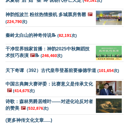
从夏朝“启”始 “桀”终 说朝代存亡天定
(
49,161
次)
神韵抵波兰 粉丝热情接机 多城票房售罄
🖼️
(
224,790
次)
秦岭太白山的神奇传说📝
(
82,191
次)
干净世界独家首播：神韵2025中秋舞蹈技
术技巧表演
🖼️
📝
(
246,460
次)
天下奇谭（392）古代皇帝登基前要修德学道
(
101,654
次)
中国古典舞大赛评委：比赛意义是传承文化
🖼️
(
414,675
次)
诗歌：森林男爵居维叶——对进化论反对者
的赞美
🖼️
(
532,876
次)
(更多神传文化文章......)