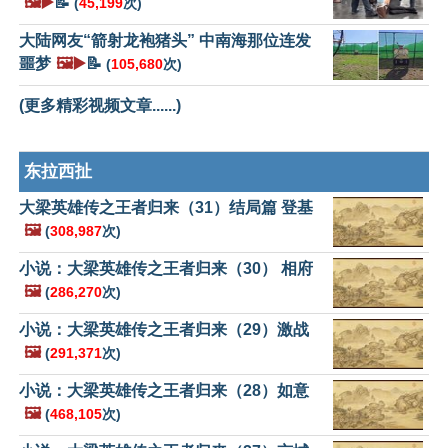
🖼️▶️
📝
(
45,199
次)
大陆网友“箭射龙袍猪头” 中南海那位连发
噩梦
🖼️▶️
📝
(
105,680
次)
(更多精彩视频文章......)
东拉西扯
大梁英雄传之王者归来（31）结局篇 登基
🖼️
(
308,987
次)
小说：大梁英雄传之王者归来（30） 相府
🖼️
(
286,270
次)
小说：大梁英雄传之王者归来（29）激战
🖼️
(
291,371
次)
小说：大梁英雄传之王者归来（28）如意
🖼️
(
468,105
次)