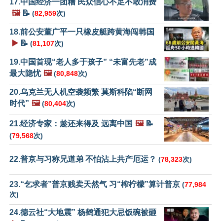
17.中国经济一团糟 民众信心不足不敢消费
🖼️
📝
(
82,959
次)
18.前公安董广平一只橡皮艇跨黄海闯韩国
▶️
📝
(
81,107
次)
19.中国首现“老人多于孩子” “未富先老”成
最大隐忧
🖼️
(
80,848
次)
20.乌克兰无人机空袭频繁 莫斯科陷“断网
时代”
🖼️
(
80,404
次)
21.经济专家：趁还来得及 远离中国
🖼️
📝
(
79,568
次)
22.普京与习称兄道弟 不怕沾上共产厄运？
(
78,323
次)
23.“乞求者”普京贱卖天然气 习“榨柠檬”算计普京
(
77,984
次)
24.德云社“大地震” 杨鹤通犯大忌饭碗被砸