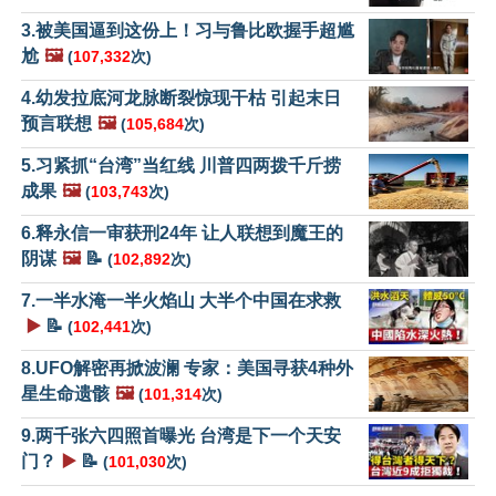
3.被美国逼到这份上！习与鲁比欧握手超尴
尬
🖼️
(
107,332
次)
4.幼发拉底河龙脉断裂惊现干枯 引起末日
预言联想
🖼️
(
105,684
次)
5.习紧抓“台湾”当红线 川普四两拨千斤捞
成果
🖼️
(
103,743
次)
6.释永信一审获刑24年 让人联想到魔王的
阴谋
🖼️
📝
(
102,892
次)
7.一半水淹一半火焰山 大半个中国在求救
▶️
📝
(
102,441
次)
8.UFO解密再掀波澜 专家：美国寻获4种外
星生命遗骸
🖼️
(
101,314
次)
9.两千张六四照首曝光 台湾是下一个天安
门？
▶️
📝
(
101,030
次)