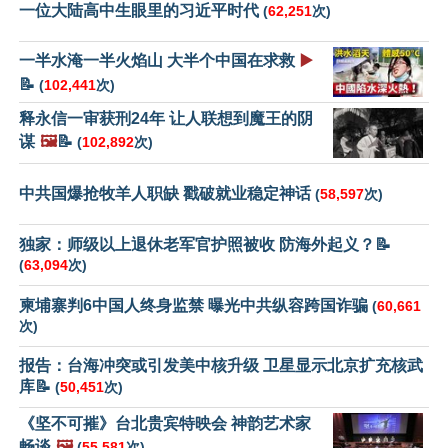
一位大陆高中生眼里的习近平时代
(
62,251
次)
一半水淹一半火焰山 大半个中国在求救
▶️
📝
(
102,441
次)
释永信一审获刑24年 让人联想到魔王的阴
谋
🖼️
📝
(
102,892
次)
中共国爆抢牧羊人职缺 戳破就业稳定神话
(
58,597
次)
独家：师级以上退休老军官护照被收 防海外起义？📝
(
63,094
次)
柬埔寨判6中国人终身监禁 曝光中共纵容跨国诈骗
(
60,661
次)
报告：台海冲突或引发美中核升级 卫星显示北京扩充核武
库📝
(
50,451
次)
《坚不可摧》台北贵宾特映会 神韵艺术家
畅谈
🖼️
(
55,581
次)