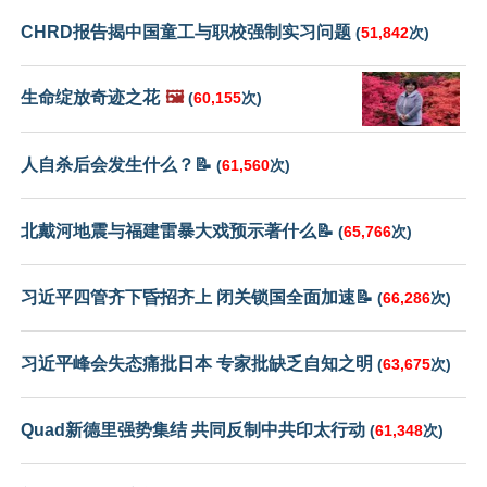
CHRD报告揭中国童工与职校强制实习问题
(
51,842
次)
生命绽放奇迹之花
🖼️
(
60,155
次)
人自杀后会发生什么？📝
(
61,560
次)
北戴河地震与福建雷暴大戏预示著什么📝
(
65,766
次)
习近平四管齐下昏招齐上 闭关锁国全面加速📝
(
66,286
次)
习近平峰会失态痛批日本 专家批缺乏自知之明
(
63,675
次)
Quad新德里强势集结 共同反制中共印太行动
(
61,348
次)