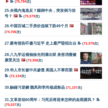
▶️
📝
(
75,794
次)
25.央视内鬼造反？颠倒中央，突发倒习信
号？
🖼️
📝
(
75,579
次)
26.中国百城二手房价连续下跌49个月
🖼️
(
74,706
次)
27.蔡奇报告吓傻习近平 史上最严昏招出台 📝
(
73,379
次)
28.八九学运领袖徐光刑满出狱 身形消瘦健
康受关注
🖼️
(
73,358
次)
29.华人市长被中共渗透 美国人不寒而栗
🖼️
📝
(
72,134
次)
30.触碰习逆鳞 魏凤和李尚福成祭品
(
71,157
次)
31.文革发动60周年：习死后将迎来怎样的血雨腥风？ 📝
(
70,237
次)