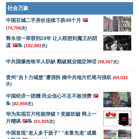
社会万象
中国百城二手房价连续下跌49个月
🖼️
(
74,706
次)
释永信一审获刑24年 让人联想到魔王的阴
谋
🖼️
📝
(
102,892
次)
中共国爆抢牧羊人职缺 戳破就业稳定神话
(
58,597
次)
贵州“吉卜力城堡”遭强拆 揭中共地方烂尾与强权
(
60,032
次)
中国经济一团糟 民众信心不足不敢消费
🖼️
📝
(
82,959
次)
华为实现芯片性能突破？党媒吹嘘 网上一
片嘲讽
🖼️
📝
(
61,926
次)
中国首现“老人多于孩子” “未富先老”成最