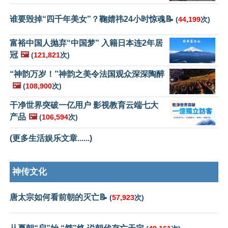
谁要毁掉“四千年美女”？鞠婧祎24小时惊魂📝
(
44,199
次)
富裕中国人抛弃“中国梦” 入籍日本连2年居
冠
🖼️
(
121,821
次)
“神韵万岁！”神韵之美令法国观众深深陶醉
🖼️
(
108,900
次)
干净世界突破一亿用户 影视教育云端七大
产品
🖼️
(
106,594
次)
(更多生活娱乐文章......)
神传文化
唐太宗如何看前朝的灭亡📝
(
57,923
次)