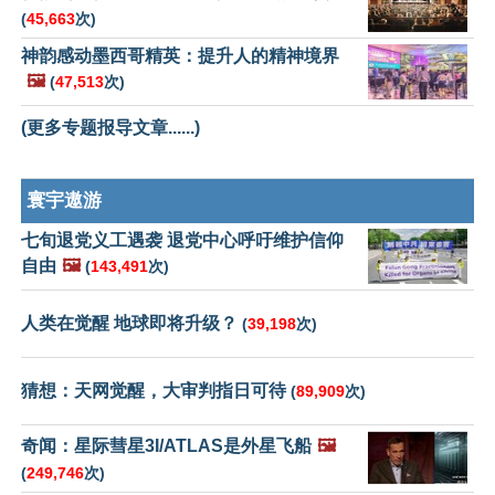
(
45,663
次)
神韵感动墨西哥精英：提升人的精神境界
🖼️
(
47,513
次)
(更多专题报导文章......)
寰宇遨游
七旬退党义工遇袭 退党中心呼吁维护信仰
自由
🖼️
(
143,491
次)
人类在觉醒 地球即将升级？
(
39,198
次)
猜想：天网觉醒，大审判指日可待
(
89,909
次)
奇闻：星际彗星3I/ATLAS是外星飞船
🖼️
(
249,746
次)