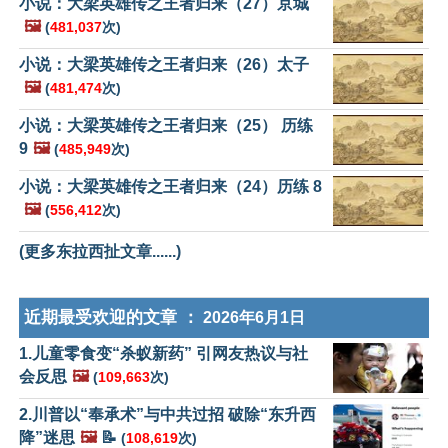
小说：大梁英雄传之王者归来（27）京城
🖼️
(
481,037
次)
小说：大梁英雄传之王者归来（26）太子
🖼️
(
481,474
次)
小说：大梁英雄传之王者归来（25） 历练
9
🖼️
(
485,949
次)
小说：大梁英雄传之王者归来（24）历练 8
🖼️
(
556,412
次)
(更多东拉西扯文章......)
近期最受欢迎的文章 ：
2026年6月1日
1.儿童零食变“杀蚁新药” 引网友热议与社
会反思
🖼️
(
109,663
次)
2.川普以“奉承术”与中共过招 破除“东升西
降”迷思
🖼️
📝
(
108,619
次)