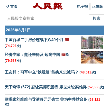
↺ 首页 
电子报
正體版
2026年6月1日
中国百城二手房价连续下跌49个月
🖼️
(
74,706
次)
经济专家：趁还来得及 远离中国
🖼️
📝
(
79,568
次)
王友群：习军中立“铁规矩”能换来忠诚吗？
(
48,019
次)
天下奇谭 (572) 忍让美德积善因 累世未讼实难得
(
57,366
次)
歌唱家刘维维与导演蔡元元去世 曾为中共站台📝
(
58,121
次)