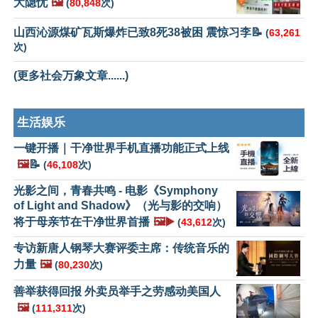
大隐忧
🖼️
(
80,848
次)
山西沁源煤矿瓦斯爆炸已致8死38被困 震惊习李📝
(
63,261
次)
(更多社会万象文章......)
生活娱乐
一键开播｜干净世界手机直播功能正式上线
🖼️
📝
(
46,108
次)
光影之间，青春共鸣 - 电影《Symphony
of Light and Shadow》（光与影的交响）
将于母亲节在干净世界首播
🖼️▶️
(
43,612
次)
专访新唐人钢琴大赛评委主席：传统音乐的
力量
🖼️
(
80,230
次)
善举获得回报 外卖员举手之劳感动美国人
🖼️
(
111,311
次)