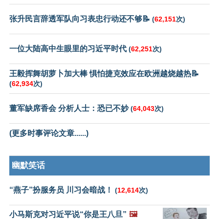
张升民言辞透军队向习表忠行动还不够📝
(
62,151
次)
一位大陆高中生眼里的习近平时代
(
62,251
次)
王毅挥舞胡萝卜加大棒 惧怕捷克效应在欧洲越烧越热📝
(
62,934
次)
董军缺席香会 分析人士：恐已不妙
(
64,043
次)
(更多时事评论文章......)
幽默笑话
“燕子”扮服务员 川习会暗战！
(
12,614
次)
小马斯克对习近平说“你是王八旦”
🖼️