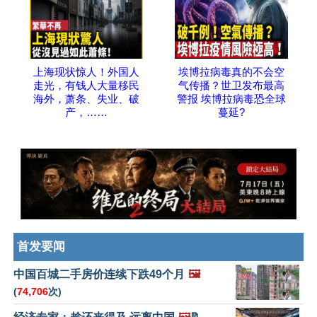
上海现状惊人！外国人
埃博拉病毒真的不会空
走光，有钱人大量移民
气传播？世卫发布最高
海外，萧条、失业、破
警报 埃博拉病毒恐全球
产，……
蔓延?
首发要闻
中国百城二手房价连续下跌49个月
🖼️
(
74,706
次)