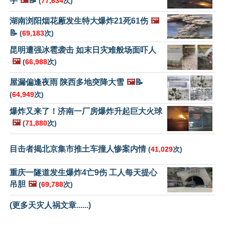
字
🖼️
📝
(
77,634
次)
湖南浏阳烟花厰发生特大爆炸21死61伤
🖼️
📝
(
69,183
次)
昆明遭强冰雹袭击 如末日灾难般场面吓人
🖼️
(
66,988
次)
屋漏偏逢夜雨 陕西多地突降大雪
🖼️
📝
(
64,949
次)
爆炸又来了！济南一厂房爆炸升起巨大火球
🖼️
(
71,880
次)
目击者揭北京集市推土车撞人惨案内情
(
41,029
次)
重庆一隧道发生爆炸4亡9伤 工人每天提心
吊胆
🖼️
(
69,788
次)
(更多天灾人祸文章......)