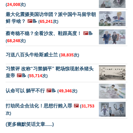
(
24,008
次)
最大化震摄美国访华团？派中国牛马留学朝
鲜 学啥？
🖼️
📝
(
65,241
次)
蔡奇稳不稳？全看沙发、鞋跟高度！
🖼️
📝
(
68,248
次)
习送八百头牛给斯威士兰
(
38,835
次)
习禁评 改称“习禁躺平” 靶场惊现射杀猪头
皇帝
🖼️
📝
(
55,714
次)
认命可以 躺平不行
🖼️
📝
(
49,346
次)
打劫民企合法化！思想行贿入罪
🖼️
(
31,753
次)
(更多幽默笑话文章......)