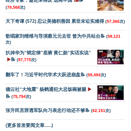
经济专家：趁还来得及 远离中国
🖼️
📝
(
79,568
次)
天下奇谭 (572) 忍让美德积善因 累世未讼实难得
(
57,366
次)
歌唱家刘维维与导演蔡元元去世 曾为中共站台📝
(
58,121
次)
扒掉华为“韬定律”底裤 黄仁勋“实话实说”
▶️
📝
(
97,775
次)
翻车了！习近平时代学术大跃进崩盘📝
(
59,494
次)
德云社“大地震” 杨鹤通犯大忌饭碗被砸
▶️
📝
(
75,794
次)
张升民言辞透军队向习表忠行动还不够📝
(
62,151
次)
(更多首发要闻文章......)