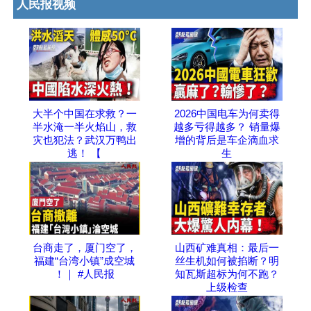
人民报视频
大半个中国在求救？一
2026中国电车为何卖得
半水淹一半火焰山，救
越多亏得越多？ 销量爆
灾也犯法？武汉万鸭出
增的背后是车企滴血求
逃！ 【
生
台商走了，厦门空了，
山西矿难真相：最后一
福建“台湾小镇”成空城
丝生机如何被掐断？明
！｜ #人民报
知瓦斯超标为何不跑？
上级检查