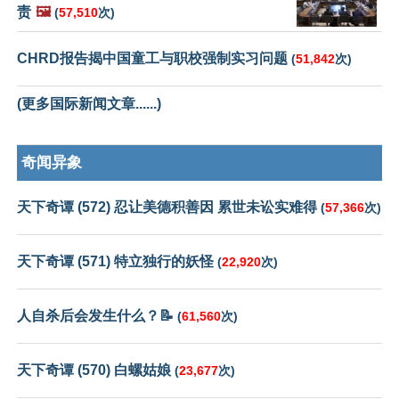
责
🖼️
(
57,510
次)
CHRD报告揭中国童工与职校强制实习问题
(
51,842
次)
(更多国际新闻文章......)
奇闻异象
天下奇谭 (572) 忍让美德积善因 累世未讼实难得
(
57,366
次)
天下奇谭 (571) 特立独行的妖怪
(
22,920
次)
人自杀后会发生什么？📝
(
61,560
次)
天下奇谭 (570) 白螺姑娘
(
23,677
次)