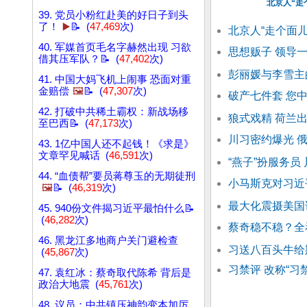
北京人“走个
39. 党员小粉红赴美的好日子到头
了！
▶️
📝 (
47,469
次)
北京人“走个面儿”
40. 军媒首页毛名字赫然出现 习欲
思想贩子 领导
借其压军队？📝 (
47,402
次)
彭丽媛与李雪主
41. 中国大妈飞机上闹事 恐面对重
金赔偿
🖼️
📝 (
47,307
次)
破产七件套 您
42. 打破中共稀土霸权：新战场移
狼式戏精 荷兰
至巴西📝 (
47,173
次)
川习密约爆光 
43. 1亿中国人还不起钱！《求是》
文章罕见喊话 (
46,591
次)
“燕子”扮服务员
44. “血债帮”要员蒋尊玉的无期徒刑
小马斯克对习近
🖼️
📝 (
46,319
次)
最大化震摄美国
45. 940份文件揭习近平最怕什么📝
(
46,282
次)
蔡奇稳不稳？全
46. 黑龙江多地商户关门避检查
习送八百头牛给
(
45,867
次)
习禁评 改称“习
47. 袁红冰：蔡奇取代陈希 背后是
政治大地震 (
45,761
次)
48. 议员：中共镇压神韵变本加厉