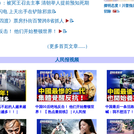
98) ：被冥王召去主事 清朝举人提前预知死期
摆明态度！川普指
闪电 上天出手在铲除邪祟
📝
切除
🖼️
📝
《四渡》票房扑街百警跨8省抓人
▶️
📝
反击！ 他们开始整顿世界！
▶️
📝
（更多首页文章......）
人民报视频
活不起的人越来越
中国00后绝地反击！ 他们开始整顿世
中国最后一条活路
来越多！！｜
界！ 【 热点最前线】｜#人民报
喊：我不想活了！