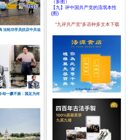
（多图）
【九】评中国共产党的流氓本性
(图)
“九评共产党”多语种多文本下载
典 法轮功学员抗议中共迫
今却一蹶不振：国足为何