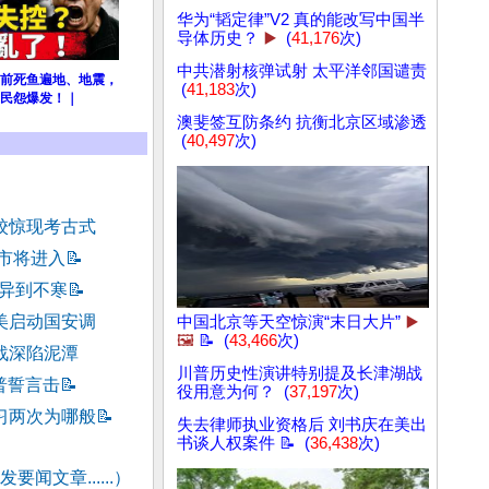
华为“韬定律”V2 真的能改写中国半
导体历史？
▶️
(
41,176
次)
中共潜射核弹试射 太平洋邻国谴责
前死鱼遍地、地震，
(
41,183
次)
民怨爆发！｜
澳斐签互防条约 抗衡北京区域渗透
(
40,497
次)
校惊现考古式
楼市将进入
📝
诡异到不寒
📝
美启动国安调
中国北京等天空惊演“末日大片”
▶️
🖼️
📝 (
43,466
次)
战深陷泥潭
川普历史性演讲特别提及长津湖战
川普誓言击
📝
役用意为何？ (
37,197
次)
习两次为哪般
📝
失去律师执业资格后 刘书庆在美出
书谈人权案件 📝 (
36,438
次)
要闻文章......）