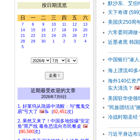
默沙东、艾伯
按日期流览
天下奇谭 (59
日
一
二
三
四
五
六
美国庆250周
7
8
9
10
11
12
13
14
15
16
17
18
19
20
六常委同调做
21
22
23
24
25
26
27
28
29
30
1
2
3
4
近墨者黑 韩
5
中国银行“凑人
海上漂流40多
海外140亿资
实大清洗？
🖼️
近期最受欢迎的文章
2026年7月6日
美国驻华使领
1. 好莱坞从跪舔中清醒：与“魔鬼交
“民族团结法”
易”亏大了
🖼️
📝 (
82,451
次)
冷战时期圣经
2. 果然又来了！中国多地惊爆“安定
鱼”黑产线 毒鱼恐流向市民餐桌
🖼️
(
80,580
次)
习近平身边布