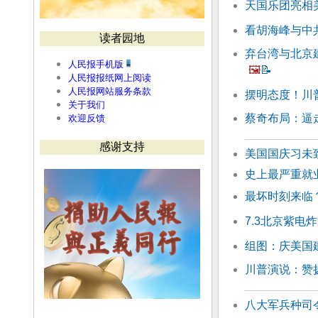
天国乐团亮相美
看胡海峰与中
读者园地
弃台湾与北京
人民报手机版
🖼️
📝
人民报报纸网上阅读
人民报网站服务条款
摆明态度！川
关于我们
蔡奇布局：逼
欢迎反馈
感谢支持
美国国庆习未
史上最严重就
最坏时刻来临？
7.3北京紫电
组图：庆美国建
川普演说：赞
八大军兵种司令