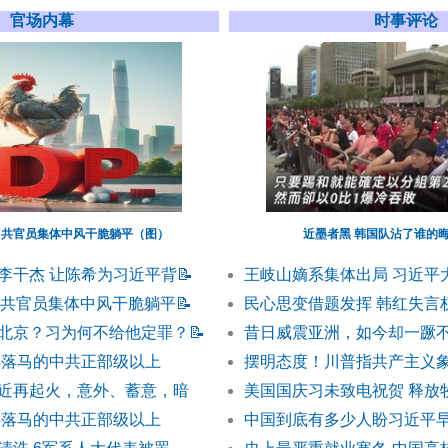
官场内幕
时事评论
中共官员集体中风干脆躺平（图）
近墨者黑 韩国队沾了谁的
李干杰 让陈希为习近平背
📝
王岐山嫡系集体出局 习近平
中共官员集体中风干脆躺平
📝
民心思变借题发挥 韩红失言
北京？习为何不给他定罪？
📝
昔日威震亚洲，如今却一蹶
半年落马的中共正部级以上
摆明态度！川普指共产主义
近再起火，意外、蓄意，暗
美国国庆习未致电祝贺 释放
半年落马的中共正部级以上
中国到底有多少人盼习近平