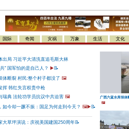
国际
奇闻
灾祸
万象
生活
文化
体出局 习近平大清洗直追毛斯大林
反共” 国军怕的是自己人？
▶️
📝
坝体断裂 村民:整个村子都没了
🖼️
发挥 韩红失言权贵中枪
与瑞典 法轮功学员抗议中共迫害
🖼️
广西六蓝水库坝体断
🖼️
，如今却一蹶不振：国足为何走到今天？
🖼️▶️
📝
家大草坪演说：庆祝美国建国250周年
📝