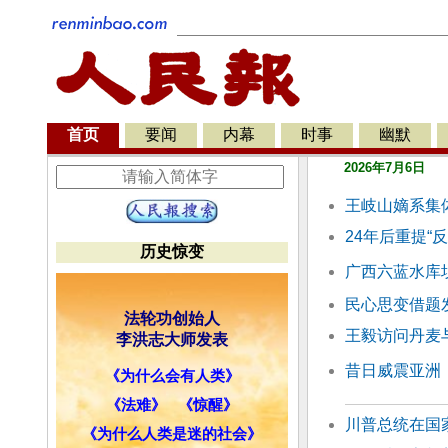
首页
要闻
内幕
时事
幽默
2026年7月6日
王岐山嫡系集
24年后重提“
历史惊变
广西六蓝水库
民心思变借题
法轮功创始人
王毅访问丹麦
李洪志大师发表
昔日威震亚洲
《为什么会有人类》
《法难》
《惊醒》
川普总统在国
《为什么人类是迷的社会》