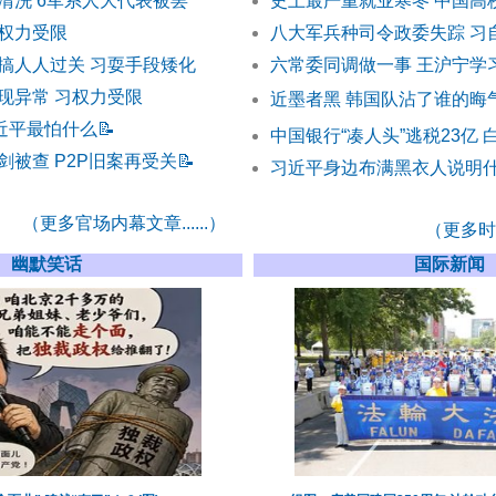
清洗 6军系人大代表被罢
史上最严重就业寒冬 中国高
权力受限
八大军兵种司令政委失踪 习
搞人人过关 习耍手段矮化
六常委同调做一事 王沪宁学
现异常 习权力受限
近墨者黑 韩国队沾了谁的晦
习近平最怕什么
📝
中国银行“凑人头”逃税23亿 
剑被查 P2P旧案再受关
📝
习近平身边布满黑衣人说明
（更多官场内幕文章......）
（更多时事
幽默笑话
国际新闻