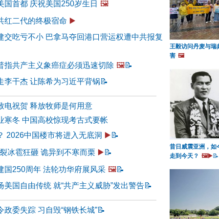
国首都 庆祝美国250岁生日
🖼️
共红二代的终极宿命
▶️
建交吃亏不小 巴拿马夺回港口营运权遭中共报复
王毅访问丹麦与瑞
害
🖼️
普指共产主义象癌症必须迅速切除
🖼️
📝
走李干杰 让陈希为习近平背锅
📝
致电祝贺 释放牧师是何用意
业寒冬 中国高校惊现考古式要帐
 2026中国楼市将进入无底洞
▶️
📝
昔日威震亚洲，如
炸裂冰雹狂砸 诡异到不寒而栗
▶️
📝
走到今天？
🖼️▶️
📝
国250周年 法轮功华府展风采
🖼️
📝
扬美国自由传统 就“共产主义威胁”发出警告
📝
政委失踪 习自毁“钢铁长城”
📝