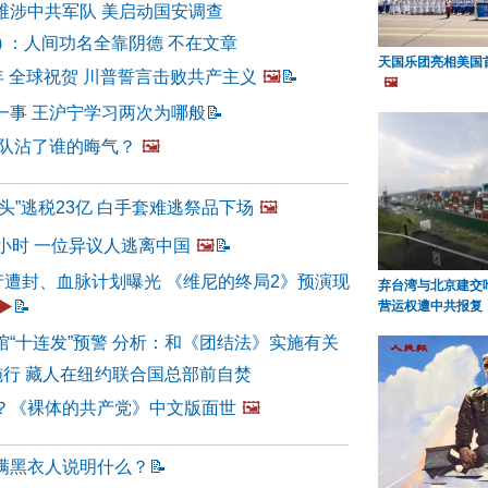
维涉中共军队 美启动国安调查
9) ：人间功名全靠阴德 不在文章
天国乐团亮相美国首
年 全球祝贺 川普誓言击败共产主义
🖼️
📝
🖼️
一事 王沪宁学习两次为哪般
📝
国队沾了谁的晦气？
🖼️
头”逃税23亿 白手套难逃祭品下场
🖼️
小时 一位异议人逃离中国
🖼️
📝
产遭封、血脉计划曝光 《维尼的终局2》预演现
弃台湾与北京建交
▶️
📝
营运权遭中共报复
馆“十连发”预警 分析：和《团结法》实施有关
施行 藏人在纽约联合国总部前自焚
？《裸体的共产党》中文版面世
🖼️
满黑衣人说明什么？
📝