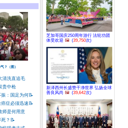
芝加哥国庆250周年游行 法轮功团
体受欢迎
🖼️
(
39,750
次)
晦气？（图）
大清洗直追毛
权贵中枪
新泽西州长盛赞干净世界 弘扬全球
善良风尚
🖼️
(
39,642
次)
不振：国足为何
📝
象癌症必须迅速
📝
牧师是何用意
早死？
📝