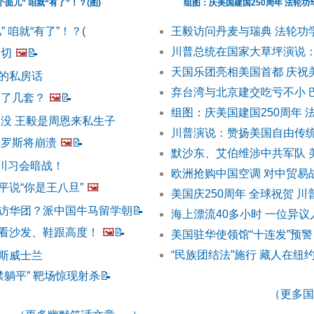
面儿” 咱就“有了”！？(图)
组图：庆美国建国250周年 法轮
 咱就“有了”！？(
王毅访问丹麦与瑞典 法轮功
川普总统在国家大草坪演说
一切
🖼️
📝
天国乐团亮相美国首都 庆祝美
的私房话
弃台湾与北京建交吃亏不小 
中了几套？
🖼️
📝
组图：庆美国建国250周年 
出没 王毅是周恩来私生子
川普演说：赞扬美国自由传统
俄罗斯将崩溃
🖼️
📝
默沙东、艾伯维涉中共军队 
 川习会暗战！
欧洲抢购中国空调 对中贸易
平说“你是王八旦”
🖼️
美国庆250周年 全球祝贺 
访华团？派中国牛马留学朝
📝
海上漂流40多小时 一位异
看沙发、鞋跟高度！
🖼️
📝
美国驻华使领馆“十连发”预警
“民族团结法”施行 藏人在纽
斯威士兰
禁躺平” 靶场惊现射杀
📝
（更多国际