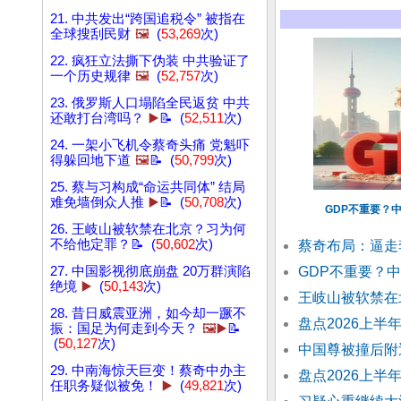
21. 中共发出“跨国追税令” 被指在
全球搜刮民财
🖼️
(
53,269
次)
22. 疯狂立法撕下伪装 中共验证了
一个历史规律
🖼️
(
52,757
次)
23. 俄罗斯人口塌陷全民返贫 中共
还敢打台湾吗？
▶️
📝 (
52,511
次)
24. 一架小飞机令蔡奇头痛 党魁吓
得躲回地下道
🖼️
📝 (
50,799
次)
25. 蔡与习构成“命运共同体” 结局
难免墙倒众人推
▶️
📝 (
50,708
次)
GDP不重要？
26. 王岐山被软禁在北京？习为何
不给他定罪？📝 (
50,602
次)
蔡奇布局：逼走
27. 中国影视彻底崩盘 20万群演陷
GDP不重要？
绝境
▶️
(
50,143
次)
王岐山被软禁在
28. 昔日威震亚洲，如今却一蹶不
盘点2026上
振：国足为何走到今天？
🖼️▶️
📝
(
50,127
次)
中国尊被撞后附
29. 中南海惊天巨变！蔡奇中办主
盘点2026上
任职务疑似被免！
▶️
(
49,821
次)