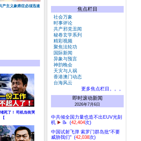
共产主义象癌症必须迅速
焦点栏目
社会万象
时事评论
共产邪党丑闻
秘卷玄学系列
精彩视频
聚焦法轮功
国际新闻
异象与预言
神韵晚会
天灾与人祸
香港澳门动态
台海风云
更多焦点栏目。。。
即时滚动新闻
2026年7月6日
堵死了！ 司机当街哭
中共倾全国力量也造不出EUV光刻
 【
机
▶️
📝 (
42,404
次)
中国试射飞弹 索罗门群岛批“不要
威胁我们” (
42,038
次)