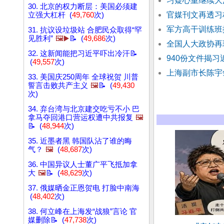
习疑心重继续大
30. 北京的权力断层：美国必须建
官媒刊文再透习
立强大杠杆 (
49,760
次)
军方高干训练班
31. 抗议设垃圾站 合肥民众取得“罕
见胜利”
🖼️▶️
📝 (
49,686
次)
全国人大政协再
32. 这新闻能把习近平吓出冷汗📝
940份文件揭
(
49,557
次)
上海副市长陈宇
33. 美国庆250周年 全球祝贺 川普
誓言击败共产主义
🖼️
📝 (
49,430
次)
34. 弃台湾与北京建交吃亏不小 巴
拿马夺回港口营运权遭中共报复
🖼️
📝 (
48,944
次)
35. 近墨者黑 韩国队沾了谁的晦
气？
🖼️
(
48,687
次)
36. 中国异议人士董广平飞抵加拿
大
🖼️
📝 (
48,629
次)
37. 俄媒晒金正恩贺电 打脸中南海
(
48,402
次)
38. 何立峰在上海发“战狼”言论 官
媒删除📝 (
47,738
次)