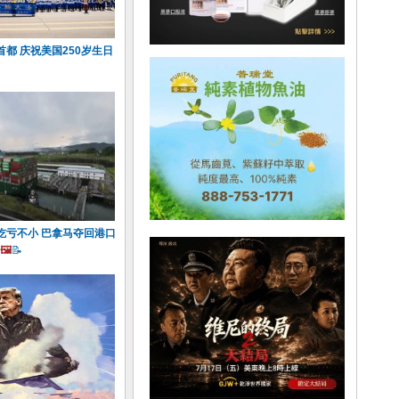
都 庆祝美国250岁生日
吃亏不小 巴拿马夺回港口
🖼️
📝