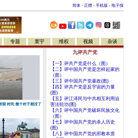
简体
-
正體
-
手机版
-
电子报
专题
寰宇
维权
视频
杂谈
九评共产党
【一】评共产党是什么（图）
【二】评中国共产党是怎样起家的
（图）
【三】评中国共产党暴政(图)
【四】评共产党是反宇宙的力量
(图)
【五】评江泽民与中共相互利用迫
裂 村民:整个村子都没了
害法轮功(图)
【六】评中国共产党破坏民族文化
（图）
【七】评中国共产党的杀人历史
(图)
【八】评中国共产党的邪教本质