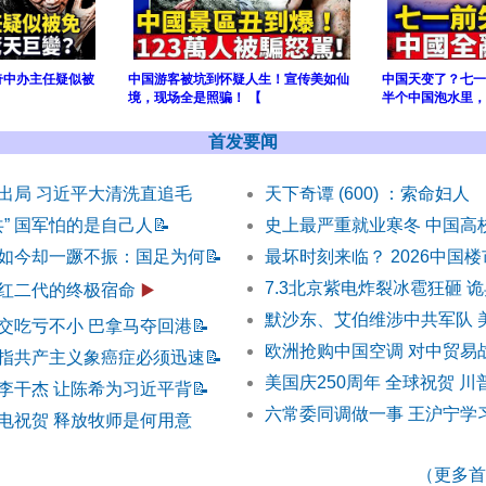
奇中办主任疑似被
中国游客被坑到怀疑人生！宣传美如仙
中国天变了？七一
境，现场全是照骗！ 【
半个中国泡水里，
首发要闻
出局 习近平大清洗直追毛
天下奇谭 (600) ：索命妇人
共” 国军怕的是自己人
📝
史上最严重就业寒冬 中国高
如今却一蹶不振：国足为何
📝
最坏时刻来临？ 2026中国
7.3北京紫电炸裂冰雹狂砸 
红二代的终极宿命
▶️
默沙东、艾伯维涉中共军队 
交吃亏不小 巴拿马夺回港
📝
欧洲抢购中国空调 对中贸易
指共产主义象癌症必须迅速
📝
美国庆250周年 全球祝贺 
李干杰 让陈希为习近平背
📝
六常委同调做一事 王沪宁学
电祝贺 释放牧师是何用意
（更多首发