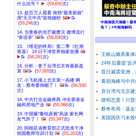
什么信号？
▶️
(
59,692
次)
13. 超百万人观看 南韩“最美新娘”
用“天灭中共”装饰婚纱
🖼️▶️
📝
中南海惊天海啸！蔡
(
59,246
次)
免？｜#中南海解码
14. 当青春的光芒被磨灭 微博流行
“丧语录”
🖼️
📝 (
58,830
次)
15. 《维尼的终局》第二季《红潮
将落》 19 日干净世界独家首播
🖼️
王岐山嫡系集体
▶️
📝 (
58,261
次)
24年后重提“反
16. 分析：拿下台湾北京有最新盘
算
🖼️
📝 (
57,009
次)
昔日威震亚洲，
17. 小飞机撞上北京第一高楼 网
看胡海峰与中共
友：蔡奇要倒楣了！
🖼️
📝 (
56,930
次)
弃台湾与北京建
18. 中共打击金融券商 冲击香港金
摆明态度！川普
融和房地产业
🖼️
(
55,986
次)
蔡奇布局：逼走
19. 中国爆“毒纸尿裤”风波 家长网
美国国庆习未致
友气炸了！
🖼️
(
55,347
次)
20. 阿根廷省教育部正式批准干净
校园教师培训计划
🖼️
(
55,163
次)