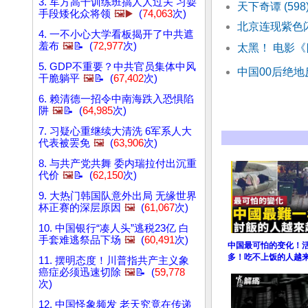
3. 军方高干训练班搞人人过关 习耍
天下奇谭 (5
手段矮化众将领
🖼️▶️
(
74,063
次)
北京连现紫色
4. 一不小心大学看板揭开了中共遮
羞布
🖼️
📝 (
72,977
次)
太黑！ 电影
5. GDP不重要？中共官员集体中风
中国00后绝地
干脆躺平
🖼️
📝 (
67,402
次)
6. 赖清德一招令中南海跌入恐惧陷
阱
🖼️
📝 (
64,985
次)
7. 习疑心重继续大清洗 6军系人大
代表被罢免
🖼️
(
63,906
次)
8. 与共产党共舞 委内瑞拉付出沉重
代价
🖼️
📝 (
62,150
次)
9. 大热门韩国队意外出局 无缘世界
杯正赛的深层原因
🖼️
(
61,067
次)
10. 中国银行“凑人头”逃税23亿 白
手套难逃祭品下场
🖼️
(
60,491
次)
中国最可怕的变化！
多！吃不上饭的人越
11. 摆明态度！川普指共产主义象
癌症必须迅速切除
🖼️
📝 (
59,778
次)
12. 中国怪象频发 老天究竟在传递