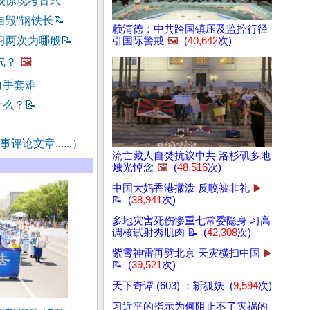
校惊现考古式
自毁“钢铁长
📝
赖清德：中共跨国镇压及监控行径
习两次为哪般
📝
引国际警戒
🖼️
(
40,642
次)
气？
🖼️
白手套难
什么？
📝
评论文章......）
流亡藏人自焚抗议中共 洛杉矶多地
烛光悼念
🖼️
(
48,516
次)
中国大妈香港撒泼 反咬被非礼
▶️
📝 (
38,941
次)
多地灾害死伤惨重七常委隐身 习高
调核试射秀肌肉 📝 (
42,308
次)
紫霄神雷再劈北京 天灾横扫中国
▶️
📝 (
39,521
次)
天下奇谭 (603) ：斩狐妖 (
9,594
次)
习近平的指示为何阻止不了灾祸的