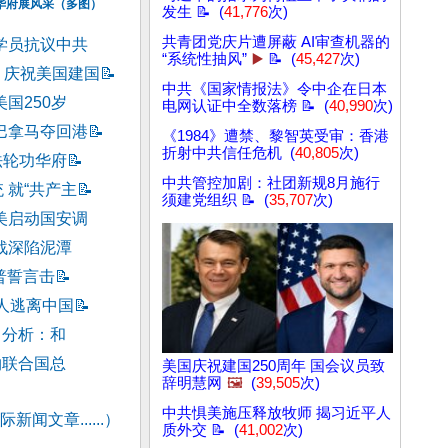
功华府展风采（多图）
发生 📝 (
41,776
次)
共青团党庆片遭屏蔽 AI审查机器的
学员抗议中共
“系统性抽风”
▶️
📝 (
45,427
次)
：庆祝美国建国
📝
中共《国家情报法》令中企在日本
国250岁
电网认证中全数落榜 📝 (
40,990
次)
巴拿马夺回港
📝
《1984》遭禁、黎智英受审：香港
折射中共信任危机 (
40,805
次)
法轮功华府
📝
中共管控加剧：社团新规8月施行
 就“共产主
📝
须建党组织 📝 (
35,707
次)
美启动国安调
战深陷泥潭
川普誓言击
📝
议人逃离中国
📝
 分析：和
约联合国总
美国庆祝建国250周年 国会议员致
辞明慧网
🖼️
(
39,505
次)
中共惧美施压释放牧师 揭习近平人
新闻文章......）
质外交 📝 (
41,002
次)