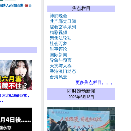
海跌入恐惧陷阱
🖼️
📝
焦点栏目
神韵晚会
共产邪党丑闻
秘卷玄学系列
精彩视频
聚焦法轮功
社会万象
时事评论
国际新闻
异象与预言
天灾与人祸
香港澳门动态
台海风云
更多焦点栏目。。。
即时滚动新闻
河北6.10砸巨雹，
2026年6月18日
见，