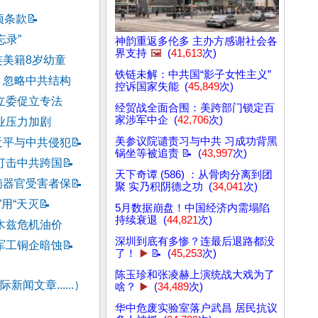
项条款
📝
忘录”
神韵重返多伦多 主办方感谢社会各
界支持
🖼️
(
41,613
次)
美籍8岁幼童
铁链未解：中共国“影子女性主义”
 忽略中共结构
控诉国家失能 (
45,849
次)
立委促立专法
经贸战全面合围：美跨部门锁定百
家涉军中企 (
42,706
次)
业压力加剧
美参议院谴责习与中共 习成功背黑
近平与中共侵犯
📝
锅坐等被追责 📝 (
43,997
次)
打击中共跨国
📝
天下奇谭 (586) ：从骨肉分离到团
摘器官受害者保
📝
聚 实乃积阴德之功 (
34,041
次)
”用“天灭
📝
5月数据崩盘！中国经济内需塌陷
持续衰退 (
44,821
次)
木兹危机油价
深圳到底有多惨？连最后退路都没
军工铜企暗蚀
📝
了！
▶️
📝 (
45,253
次)
陈玉珍和张凌赫上演统战大戏为了
新闻文章......）
啥？
▶️
(
34,489
次)
华中危废实验室落户武昌 居民抗议