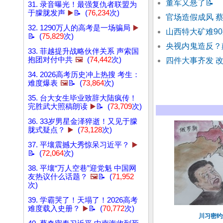
董军又悬了
📝
31. 录音曝光！最强复仇者联盟为
于朦胧发声
▶️
📝 (
76,234
次)
官场造假成风 
32. 1290万人的高考是一场骗局
▶️
山西特大矿难9
📝 (
75,829
次)
央视内鬼造反？
33. 菲越提升战略伙伴关系 声索国
抱团对付中共
🖼️
(
74,442
次)
四件大事齐发 
34. 2026高考历史冲上热搜 考生：
难度爆表
🖼️
📝 (
73,864
次)
35. 台大女生毕业致辞大陆疯传！
完胜武大照稿朗读
▶️
📝 (
73,709
次)
36. 33岁男星金泽猝逝！又见于朦
胧式疑点？
▶️
(
73,128
次)
37. 平壤震撼大秀惊呆习近平？
▶️
📝 (
72,064
次)
38. 平壤“万人空巷”迎党魁 中国网
友热议什么话题？
🖼️
📝 (
71,952
次)
39. 学霸哭了！天塌了！2026高考
难度载入史册？
▶️
📝 (
70,772
次)
川习密约