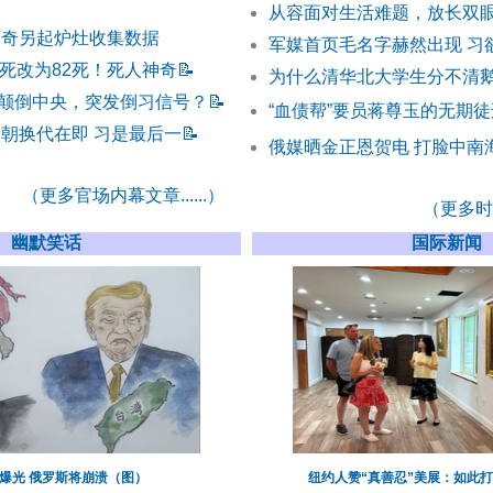
从容面对生活难题，放长双
蔡奇另起炉灶收集数据
军媒首页毛名字赫然出现 习
0死改为82死！死人神奇
📝
为什么清华北大学生分不清
颠倒中央，突发倒习信号？
📝
“血债帮”要员蒋尊玉的无期徒
改朝换代在即 习是最后一
📝
俄媒晒金正恩贺电 打脸中南
（更多官场内幕文章......）
（更多时事
幽默笑话
国际新闻
爆光 俄罗斯将崩溃（图）
纽约人赞“真善忍”美展：如此