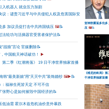
引入机器人 就业压力加剧
决议：谴责习近平与中共侵犯人权及危害国际安
贺神韵重返多伦多
伦多 加议员促打击中共跨国镇压
🖼️
📝
压
🖼️
📝
过法轮功与活摘器官受害者保护法
📝
“战狼”言论 官媒删除
📝
上市，中国航天神话破功！
▶️
第二季《红潮将落》 19 日干净世界独家首播
《维尼的终局》第二
南韩“最美新娘”用“天灭中共”装饰婚纱
🖼️▶️
📝
干净世界独家首播
5) ：福禄生死皆天定 不可不信
扩张野心是如何摧毁中国经济的
📝
压低油需 霍尔木兹危机油价意外暴跌