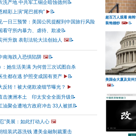
衣洗产地 中共军工铜企暗蚀德州
📝
精彩上演“尾巴摇狗”
▶️
📝
超百万人观看 南韩
见一日三预警：美国公民提醒到中国旅行风险
装饰婚纱
🖼️▶️
📝
国看守所内暴力、虐待、欺凌
📝
宾州升旗 表彰法轮大法创始人
🖼️
📝
中南海跌入恐惧陷阱
🖼️
📝
84) ：她生活美满 为何曾三次试图自杀
医生都在逃 护照变成国有资产
▶️
📝
美国会大厦及宾州
🖼️
📝
大反转！被大佬欺凌细节曝光？
▶️
直击澳洲本土 印太安全全面升级
📝
江油聚会遭地方政府冲击 33人被抓
📝
善忍”美展：如此打动人心
🖼️
朗组装武器洗钱 遭美金融制裁重击