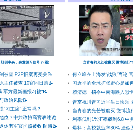
颠倒中央，突发倒习信号？(图)
当青春的光芒被磨灭 微博流行“
剑被查 P2P旧案再受关
📝
何立峰在上海发“战狼”言论 
原主任被查 10官同日落
📝
习近平的全球扩张野心是如
曝 军方最新画报习被“
📝
赖清德一招令中南海跌入恐
与政治风险
📝
普京祝川普习近平生日快乐 
“习主席” 正常吗？
当青春的光芒被磨灭 微博流行
地位？中共政协高官表述诡
利率低到1%汇率飙到6.8 中
退休老军官护照被收 防海
📝
爆料：高校就业率30% 造假