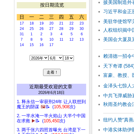
披美国制造外
按日期流览
习近平和金正恩
日
一
二
三
四
五
六
美驻华使馆罕
17
18
19
20
21
22
23
24
25
26
27
28
29
30
人权组织揭中
31
1
2
3
4
5
6
美国会大厦及
7
8
9
10
11
12
13
14
15
16
17
赖清德一招令
天下奇谭 (5
富豪、教授、
金泽头七惊人
近期最受欢迎的文章
2026年6月18日
中共飞弹威胁
1. 释永信一审获刑24年 让人联想到
秋雨圣约教会
魔王的阴谋
🖼️
📝 (
105,908
次)
2. 一半水淹一半火焰山 大半个中国
纽约人赞“真
在求救
▶️
📝 (
105,450
次)
中港实体助伊
3. 两千张六四照首曝光 台湾是下一