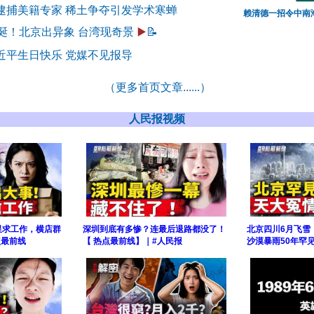
逮捕美籍专家 稀土争夺引发学术寒蝉
赖清德一招令中南
诞！北京出异象 台湾现奇景
▶️
📝
近平生日快乐 党媒不见报导
（更多首页文章......）
人民报视频
星求工作，横店群
深圳到底有多惨？连最后退路都没了！
北京四川6月飞雪！
点最前线
【 热点最前线】｜#人民报
沙漠暴雨50年罕