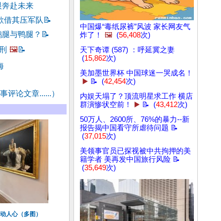
眼奔赴未来
欲借其压军队
📝
中国爆“毒纸尿裤”风波 家长网友气
鹅腿与鸭腿？
📝
炸了！
🖼️
(
56,408
次)
刑
🖼️
📝
天下奇谭 (587) ：呼延冀之妻
(
15,862
次)
海
美加墨世界杯 中国球迷一哭成名！
▶️
📝 (
42,454
次)
评论文章......）
内娱天塌了？顶流明星求工作 横店
群演惨状空前！
▶️
📝 (
43,412
次)
50万人、2600所、76%的暴力--新
报告揭中国看守所虐待问题 📝
(
37,015
次)
美领事官员已探视被中共拘押的美
籍学者 美再发中国旅行风险 📝
(
35,649
次)
打动人心（多图）