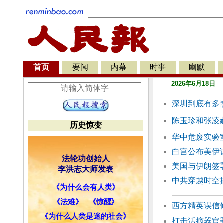
首页
要闻
内幕
时事
幽默
2026年6月18日
深圳到底有多
陈玉珍和张凌
历史惊变
华中危废实验
白宫公布美伊
法轮功创始人
美国与伊朗签署
李洪志大师发表
中共穿越时空
《为什么会有人类》
《法难》
《惊醒》
西方精英误信
《为什么人类是迷的社会》
打击活摘器官