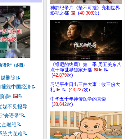
神韵纪录片《坚不可摧》亮相世界
影视之都
🖼️
(
40,309
次)
《维尼的终局》第二季 周五美东八
丧语录”（多图）
点干净世界独家开播
🖼️▶️
📝
(
42,879
次)
官媒删除
📝
习近平生日出三件大事！收三份大
何摧毁中国经济
📝
礼
▶️
📝 (
43,227
次)
惧陷阱
🖼️
📝
中华五千年神传医学的真谛
(
33,642
次)
党媒不见报导
“丧语录”
📝
共金融维
📝
系统共谋难
📝