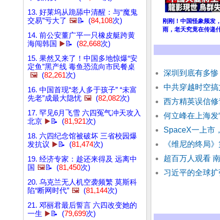
13. 好莱坞从跪舔中清醒：与“魔鬼
交易”亏大了
🖼️
📝 (
84,108
次)
刚刚！中国怪象频发
雨，老天究竟在传递
14. 前公安董广平一只橡皮艇跨黄
海闯韩国
▶️
📝 (
82,668
次)
15. 果然又来了！中国多地惊爆“安
定鱼”黑产线 毒鱼恐流向市民餐桌
深圳到底有多惨
🖼️
(
82,261
次)
中共穿越时空搞
16. 中国首现“老人多于孩子” “未富
先老”成最大隐忧
🖼️
(
82,082
次)
西方精英误信修
17. 罕见6月飞雪 六四冤气冲天攻入
何立峰在上海发“
北京
▶️
📝 (
81,921
次)
SpaceX一上
18. 六四纪念馆被破坏 三省校园爆
《维尼的终局》
发抗议
▶️
📝 (
81,474
次)
超百万人观看 南
19. 经济专家：趁还来得及 远离中
国
🖼️
📝 (
81,450
次)
习近平的全球扩
20. 乌克兰无人机空袭频繁 莫斯科
陷“断网时代”
🖼️
(
81,144
次)
21. 邓丽君最后誓言 六四改变她的
一生
▶️
📝 (
79,699
次)