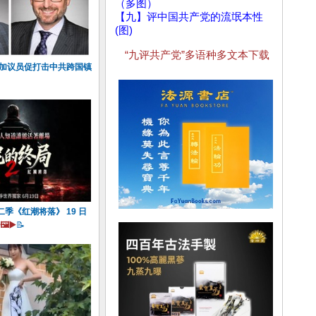
（多图）
【九】评中国共产党的流氓本性
(图)
“九评共产党”多语种多文本下载
 加议员促打击中共跨国镇
季《红潮将落》 19 日
🖼️▶️
📝