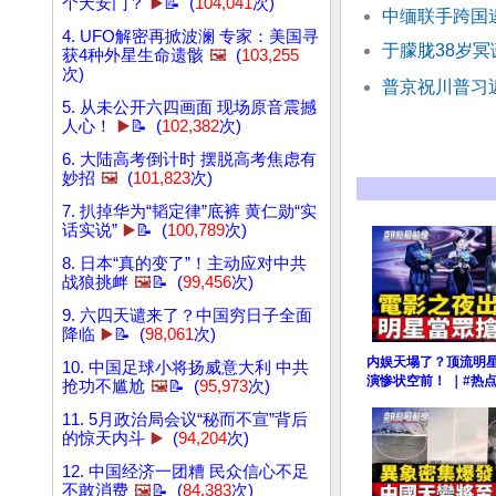
个天安门？
▶️
📝 (
104,041
次)
中缅联手跨国
4. UFO解密再掀波澜 专家：美国寻
于朦胧38岁冥
获4种外星生命遗骸
🖼️
(
103,255
次)
普京祝川普习
5. 从未公开六四画面 现场原音震撼
人心！
▶️
📝 (
102,382
次)
6. 大陆高考倒计时 摆脱高考焦虑有
妙招
🖼️
(
101,823
次)
7. 扒掉华为“韬定律”底裤 黄仁勋“实
话实说”
▶️
📝 (
100,789
次)
8. 日本“真的变了”！主动应对中共
战狼挑衅
🖼️
📝 (
99,456
次)
9. 六四天谴来了？中国穷日子全面
降临
▶️
📝 (
98,061
次)
内娱天塌了？顶流明
10. 中国足球小将扬威意大利 中共
演惨状空前！ ｜#热
抢功不尴尬
🖼️
📝 (
95,973
次)
11. 5月政治局会议“秘而不宣”背后
的惊天内斗
▶️
(
94,204
次)
12. 中国经济一团糟 民众信心不足
不敢消费
🖼️
📝 (
84,383
次)