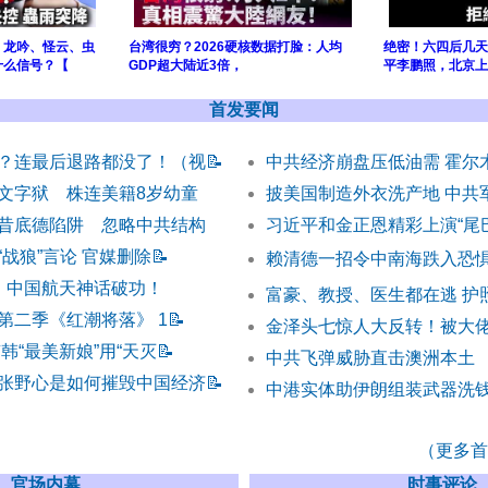
，龙吟、怪云、虫
台湾很穷？2026硬核数据打脸：人均
绝密！六四后几天
什么信号？【
GDP超大陆近3倍，
平李鹏照，北京上
首发要闻
？连最后退路都没了！（视
📝
中共经济崩盘压低油需 霍尔
文字狱 株连美籍8岁幼童
披美国制造外衣洗产地 中共
昔底德陷阱 忽略中共结构
习近平和金正恩精彩上演“尾
战狼”言论 官媒删除
📝
赖清德一招令中南海跌入恐
市，中国航天神话破功！
富豪、教授、医生都在逃 护
第二季《红潮将落》 1
📝
金泽头七惊人大反转！被大
韩“最美新娘”用“天灭
📝
中共飞弹威胁直击澳洲本土
张野心是如何摧毁中国经济
📝
中港实体助伊朗组装武器洗钱
（更多首发
官场内幕
时事评论