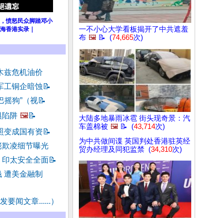
，愤怒民众脚踏邓小
一不小心大学看板揭开了中共遮羞
海香港实录｜
布
🖼️
📝 (
74,665
次)
木兹危机油价
军工铜企暗蚀
📝
巴摇狗”（视
📝
惧陷阱
🖼️
📝
大陆多地暴雨冰雹 街头现奇景：汽
车盖棉被
🖼️
📝 (
43,714
次)
照变成国有资
📝
为中共做间谍 英国判处香港驻英经
佬欺凌细节曝光
贸办经理及同犯监禁 (
34,310
次)
 印太安全全面
📝
 遭美金融制
要闻文章......）