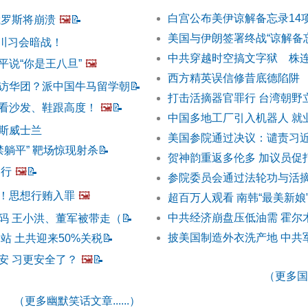
白宫公布美伊谅解备忘录14
俄罗斯将崩溃
🖼️
📝
美国与伊朗签署终战“谅解备
 川习会暗战！
中共穿越时空搞文字狱 株连
平说“你是王八旦”
🖼️
西方精英误信修昔底德陷阱
访华团？派中国牛马留学朝
📝
打击活摘器官罪行 台湾朝野
看沙发、鞋跟高度！
🖼️
📝
中国多地工厂引入机器人 就
斯威士兰
美国参院通过决议：谴责习
禁躺平” 靶场惊现射杀
📝
贺神韵重返多伦多 加议员促
不行
🖼️
📝
参院委员会通过法轮功与活
！思想行贿入罪
🖼️
超百万人观看 南韩“最美新娘
中共经济崩盘压低油需 霍尔
码 王小洪、董军被带走（
📝
披美国制造外衣洗产地 中共
站 土共迎来50%关税
📝
安 习更安全了？
🖼️
📝
（更多国际
（更多幽默笑话文章......）