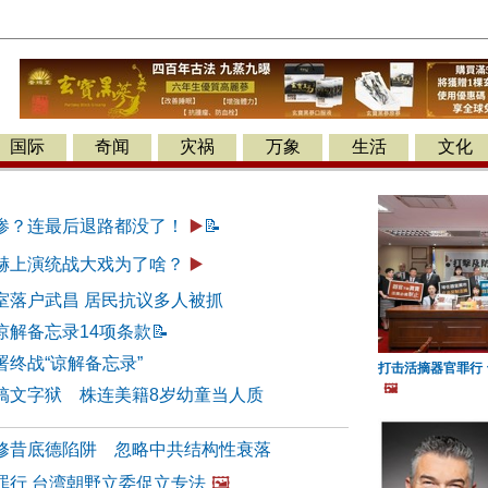
国际
奇闻
灾祸
万象
生活
文化
惨？连最后退路都没了！
▶️
📝
赫上演统战大戏为了啥？
▶️
室落户武昌 居民抗议多人被抓
谅解备忘录14项条款
📝
终战“谅解备忘录”
打击活摘器官罪行
🖼️
搞文字狱 株连美籍8岁幼童当人质
修昔底德陷阱 忽略中共结构性衰落
罪行 台湾朝野立委促立专法
🖼️