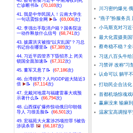
40. 蔡奇密奏习近平 中南海收到死
亡诊断书📝 (
70,169
次)
川习密约爆光 
41. 我是中华民国人！云南大学生
“燕子”扮服务员
一句话震惊全网
▶️
📝 (
69,006
次)
小马斯克对习近
42. 李强出手取消户籍？国务院这
一动作释放什么信号 (
68,741
次)
最大化震摄美国
43. 披露洪灾被指“以灾乱国”？习总
蔡奇稳不稳？全
书记你在哪里📝 (
67,389
次)
44. 习近平四管齐下昏招齐上 闭关
习送八百头牛给
锁国全面加速📝 (
67,312
次)
习禁评 改称“习
45. 董军又悬了📝 (
67,186
次)
认命可以 躺平
46. 台湾很穷？人均GDP超大陆近3
倍
▶️
📝 (
67,114
次)
打劫民企合法化
47. 北戴河地震与福建雷暴大戏预
首都机场惊魂戏
示著什么📝 (
66,794
次)
赢麻没来 输麻到
48. 山西煤矿爆炸惊动俄日印朝领
导人 习很丢脸📝 (
66,501
次)
温家宝高调报平
49. 宏福苑大火案涉25项控罪 5被告
涉误杀罪
🖼️
(
66,187
次)