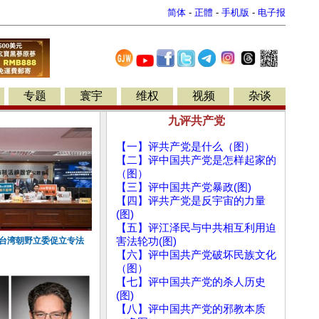
简体
-
正體
-
手机版
-
电子报
专题
寰宇
维权
视频
杂谈
九评共产党
【一】评共产党是什么（图）
【二】评中国共产党是怎样起家的
（图）
【三】评中国共产党暴政(图)
【四】评共产党是反宇宙的力量
(图)
【五】评江泽民与中共相互利用迫
 台湾朝野立委促立专法
害法轮功(图)
【六】评中国共产党破坏民族文化
（图）
【七】评中国共产党的杀人历史
(图)
【八】评中国共产党的邪教本质