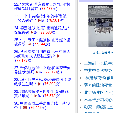
22. “乞求者”普京贱卖天然气 习“榨
柠檬”算计普京 (
79,439
次)
23. 一个中共维持多年的神话 被一
年轻人砸碎了
▶️
📝 (
78,901
次)
24. 德云社“大地震” 杨鹤通犯大忌
饭碗被砸
▶️
📝 (
77,530
次)
25. 中共衰了：熊猫被退货 赵立坚
被调职
🖼️
(
77,244
次)
26. 从付费实习到自费上班 中国人
央视内鬼造反？
为何明知火坑还往里跳？
▶️
(
77,173
次)
上海副市长陈宇
27. 千亿红包催生？踢爆“国家帮你
中共中央巡视办
养娃”大骗局
▶️
📝 (
77,060
次)
“福建帮”涉腐被
28. 华为问界M9USV地表最强？能
救杨兰兰吗？
▶️
(
76,802
次)
蔡奇的政治变量
29. 梅艳芳救援六四学生 黄雀行动
北京衞戍区也不提
真相曝光！
▶️
📝 (
76,578
次)
不再维护习核心
30. 中国百城二手房价连续下跌49
独家：师级以上
个月
🖼️
(
76,442
次)