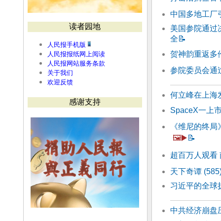
中国多地工厂
读者园地
美国参院通过
全
📝
人民报手机版
贺神韵重返多
人民报报纸网上阅读
人民报网站服务条款
参院委员会通
关于我们
欢迎反馈
何立峰在上海发
感谢支持
SpaceX一
《维尼的终局》
🖼️▶️
📝
超百万人观看 
天下奇谭 (58
习近平的全球
中共经济崩盘