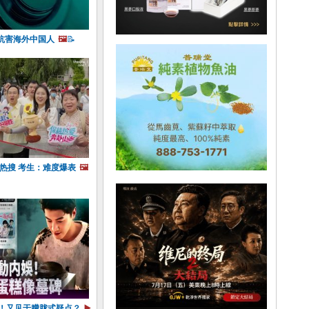
坑害海外中国人
🖼️
📝
上热搜 考生：难度爆表
🖼️
逝！又见于朦胧式疑点？
▶️