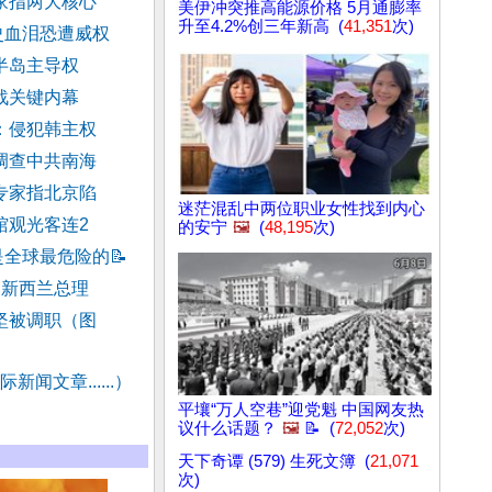
家指两大核心
美伊冲突推高能源价格 5月通膨率
升至4.2%创三年新高 (
41,351
次)
史血泪恐遭威权
半岛主导权
战关键内幕
：侵犯韩主权
调查中共南海
专家指北京陷
迷茫混乱中两位职业女性找到内心
馆观光客连2
的安宁
🖼️
(
48,195
次)
是全球最危险的
📝
 新西兰总理
坚被调职（图
新闻文章......）
平壤“万人空巷”迎党魁 中国网友热
议什么话题？
🖼️
📝 (
72,052
次)
天下奇谭 (579) 生死文簿 (
21,071
次)