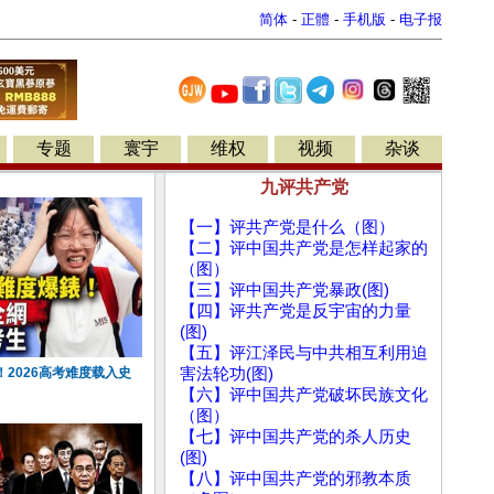
简体
-
正體
-
手机版
-
电子报
专题
寰宇
维权
视频
杂谈
九评共产党
【一】评共产党是什么（图）
【二】评中国共产党是怎样起家的
（图）
【三】评中国共产党暴政(图)
【四】评共产党是反宇宙的力量
(图)
【五】评江泽民与中共相互利用迫
2026高考难度载入史
害法轮功(图)
【六】评中国共产党破坏民族文化
（图）
【七】评中国共产党的杀人历史
(图)
【八】评中国共产党的邪教本质