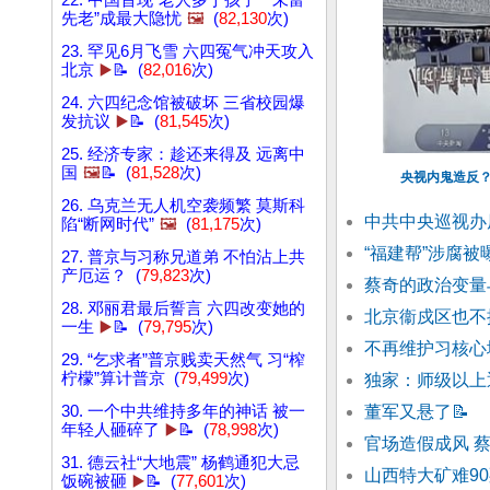
22. 中国首现“老人多于孩子” “未富
先老”成最大隐忧
🖼️
(
82,130
次)
23. 罕见6月飞雪 六四冤气冲天攻入
北京
▶️
📝 (
82,016
次)
24. 六四纪念馆被破坏 三省校园爆
发抗议
▶️
📝 (
81,545
次)
25. 经济专家：趁还来得及 远离中
国
🖼️
📝 (
81,528
次)
央视内鬼造反？
26. 乌克兰无人机空袭频繁 莫斯科
中共中央巡视办
陷“断网时代”
🖼️
(
81,175
次)
“福建帮”涉腐被
27. 普京与习称兄道弟 不怕沾上共
产厄运？ (
79,823
次)
蔡奇的政治变量
28. 邓丽君最后誓言 六四改变她的
北京衞戍区也不提
一生
▶️
📝 (
79,795
次)
不再维护习核心
29. “乞求者”普京贱卖天然气 习“榨
柠檬”算计普京 (
79,499
次)
独家：师级以上
30. 一个中共维持多年的神话 被一
董军又悬了
📝
年轻人砸碎了
▶️
📝 (
78,998
次)
官场造假成风 
31. 德云社“大地震” 杨鹤通犯大忌
山西特大矿难9
饭碗被砸
▶️
📝 (
77,601
次)