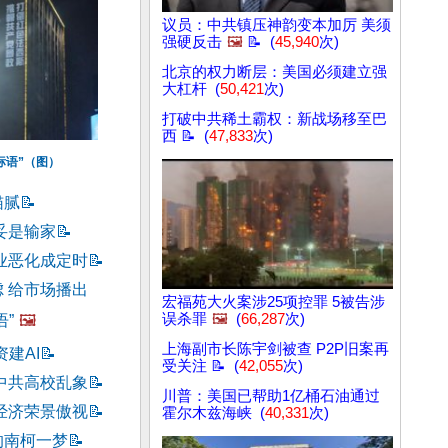
议员：中共镇压神韵变本加厉 美须
强硬反击
🖼️
📝 (
45,940
次)
北京的权力断层：美国必须建立强
大杠杆 (
50,421
次)
打破中共稀土霸权：新战场移至巴
西 📝 (
47,833
次)
标语”（图）
猫腻
📝
妥是输家
📝
业恶化成定时
📝
 给市场播出
宏福苑大火案涉25项控罪 5被告涉
误杀罪
🖼️
(
66,287
次)
”
🖼️
上海副市长陈宇剑被查 P2P旧案再
资建AI
📝
受关注 📝 (
42,055
次)
中共高校乱象
📝
川普：美国已帮助1亿桶石油通过
经济荣景傲视
📝
霍尔木兹海峡 (
40,331
次)
的南柯一梦
📝