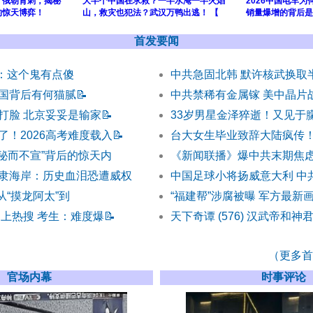
、俄朝背刺，揭秘
大半个中国在求救？一半水淹一半火焰
2026中国电车
的惊天博弈！
山，救灾也犯法？武汉万鸭出逃！ 【
销量爆增的背后是
首发要闻
) ：这个鬼有点傻
中共急固北韩 默许核武换取
国背后有何猫腻
📝
中共禁稀有金属镓 美中晶片
打脸 北京妥妥是输家
📝
33岁男星金泽猝逝！又见于
了！2026高考难度载入
📝
台大女生毕业致辞大陆疯传
“秘而不宣”背后的惊天内
《新闻联播》爆中共末期焦虑
隶海岸：历史血泪恐遭威权
中国足球小将扬威意大利 中
 从“摸龙阿太”到
“福建帮”涉腐被曝 军方最新
冲上热搜 考生：难度爆
📝
天下奇谭 (576) 汉武帝和神
（更多首发
官场内幕
时事评论