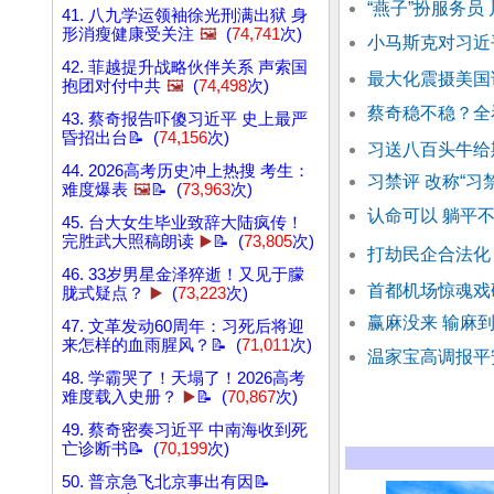
“燕子”扮服务员
41. 八九学运领袖徐光刑满出狱 身
形消瘦健康受关注
🖼️
(
74,741
次)
小马斯克对习近
42. 菲越提升战略伙伴关系 声索国
最大化震摄美国
抱团对付中共
🖼️
(
74,498
次)
蔡奇稳不稳？全
43. 蔡奇报告吓傻习近平 史上最严
昏招出台📝 (
74,156
次)
习送八百头牛给
44. 2026高考历史冲上热搜 考生：
习禁评 改称“习
难度爆表
🖼️
📝 (
73,963
次)
认命可以 躺平
45. 台大女生毕业致辞大陆疯传！
完胜武大照稿朗读
▶️
📝 (
73,805
次)
打劫民企合法化
46. 33岁男星金泽猝逝！又见于朦
首都机场惊魂戏
胧式疑点？
▶️
(
73,223
次)
赢麻没来 输麻到
47. 文革发动60周年：习死后将迎
来怎样的血雨腥风？📝 (
71,011
次)
温家宝高调报平
48. 学霸哭了！天塌了！2026高考
难度载入史册？
▶️
📝 (
70,867
次)
49. 蔡奇密奏习近平 中南海收到死
亡诊断书📝 (
70,199
次)
50. 普京急飞北京事出有因📝