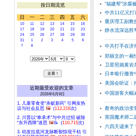
“福建帮”涉腐
按日期流览
中共11亿元打
日
一
二
三
四
五
六
重庆理工副教
10
11
12
13
14
15
16
17
18
19
20
21
22
23
静水流深远胜
24
25
26
27
28
29
30
31
1
2
3
4
5
6
7
8
中共打手在济
郑丽文的一厢
卫星照揭黄岩
日本银行撤资
美国会听证：
近期最受欢迎的文章
中国游客大幅
2026年6月9日
1. 儿童零食变“杀蚁新药” 引网友热
蔡奇的政治变
议与社会反思
🖼️
(
112,216
次)
英国魔术师二
2. 川普以“奉承术”与中共过招 破除
“东升西降”迷思
🖼️
📝 (
110,715
次)
六四天谴来了
3. 幼发拉底河龙脉断裂惊现干枯 引