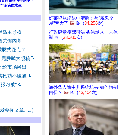
为何卖得越多亏得越多？
车企滴血求生
好莱坞从跪舔中清醒：与“魔鬼交
易”亏大了
🖼️
📝 (
84,256
次)
半岛主导权
行政肆意凌驾司法 香港纳入一人体
制 📝 (
38,309
次)
战关键内幕
朦胧式疑点？
！完胜武大照稿
📝
 给市场播出
共抢功不尴尬
📝
画报习被“
📝
海外华人遭中共系统坑害 如何切割
自保？
🖼️
📝 (
43,404
次)
君
要闻文章......）