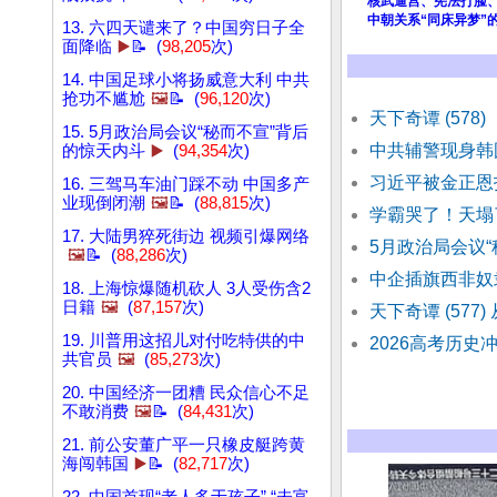
核武逼宫、宪法打脸
中朝关系“同床异梦”
13. 六四天谴来了？中国穷日子全
面降临
▶️
📝 (
98,205
次)
14. 中国足球小将扬威意大利 中共
抢功不尴尬
🖼️
📝 (
96,120
次)
天下奇谭 (578
15. 5月政治局会议“秘而不宣”背后
中共辅警现身韩
的惊天内斗
▶️
(
94,354
次)
习近平被金正恩
16. 三驾马车油门踩不动 中国多产
业现倒闭潮
🖼️
📝 (
88,815
次)
学霸哭了！天塌
17. 大陆男猝死街边 视频引爆网络
5月政治局会议
🖼️
📝 (
88,286
次)
中企插旗西非奴
18. 上海惊爆随机砍人 3人受伤含2
日籍
🖼️
(
87,157
次)
天下奇谭 (577)
19. 川普用这招儿对付吃特供的中
2026高考历史
共官员
🖼️
(
85,273
次)
20. 中国经济一团糟 民众信心不足
不敢消费
🖼️
📝 (
84,431
次)
21. 前公安董广平一只橡皮艇跨黄
海闯韩国
▶️
📝 (
82,717
次)