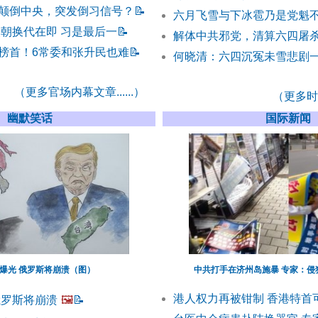
颠倒中央，突发倒习信号？
📝
六月飞雪与下冰雹乃是党魁
改朝换代在即 习是最后一
📝
解体中共邪党，清算六四屠
榜首！6常委和张升民也难
📝
何晓清：六四沉冤未雪悲剧一
（更多官场内幕文章......）
（更多时事
幽默笑话
国际新闻
爆光 俄罗斯将崩溃（图）
中共打手在济州岛施暴 专家：侵
港人权力再被钳制 香港特首
俄罗斯将崩溃
🖼️
📝