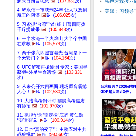
起末日预言联想
🖼️
(
107,631
次)
梅艳芳救援六
4. 释永信一审获刑24年 让人联想到
美媒：习领导
魔王的阴谋
🖼️
📝 (
106,025
次)
5. 习紧抓“台湾”当红线 川普四两拨
千斤捞成果
🖼️
(
105,848
次)
6. 一半水淹一半火焰山 大半个中国
在求救
▶️
📝 (
105,574
次)
7. 两千张六四照首曝光 台湾是下一
个天安门？
▶️
📝 (
104,164
次)
8. UFO解密再掀波澜 专家：美国寻
获4种外星生命遗骸
🖼️
(
103,331
次)
9. 从未公开六四画面 现场原音震撼
台湾很穷？2026硬
人心！
▶️
📝 (
102,530
次)
GDP超大陆近3倍，
10. 大陆高考倒计时 摆脱高考焦虑
有妙招
🖼️
(
101,970
次)
11. 扒掉华为“韬定律”底裤 黄仁勋
“实话实说”
▶️
📝 (
100,914
次)
12. 日本“真的变了”！主动应对中共
战狼挑衅
🖼️
📝 (
99,560
次)