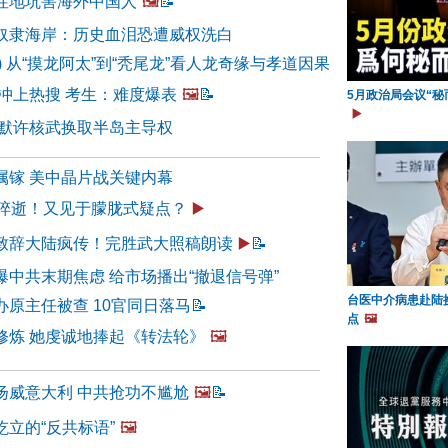
性地坑害海外中国人
🖼️
📝
奴隶海岸：历史血泪恐遭威权洗白
7) 从“摸龙阿太”到“秃尾龙”看人龙奇缘与孝道因果
史冲上热搜 考生：难度爆表
🖼️
📝
5月政治局会议“秘
▶️
 默许核武换取半岛主导权
属镓 美中晶片战关键内幕
泽猝逝！又见于朦胧式疑点？
▶️
致辞大陆疯传！完胜武大照稿朗读
▶️
📝
中共末期焦虑 给市场播出“撤退信号弹”
台医中介病患赴陆
原主任被查 10官同日落马
📝
点
🖼️
修炼 她虔诚地捧起《转法轮》
🖼️
扬威意大利 中共抢功不尴尬
🖼️
📝
立的“反共标语”
🖼️