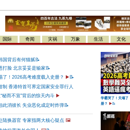
国际
奇闻
灾祸
万象
生活
文化
韩国背后有何猫腻
📝
恩打脸 北京妥妥是输家
📝
塌了！2026高考难度载入史册？
▶️
📝
钳制 香港特首可界定国家安全罪行人
“秘而不宣”背后的惊天内斗
▶️
学霸哭了！天塌了！
册？
▶️
📝
怨此消彼长 失业恶化成定时炸弹
📝
赴陆换器官 专家指两大核心疑点
🖼️