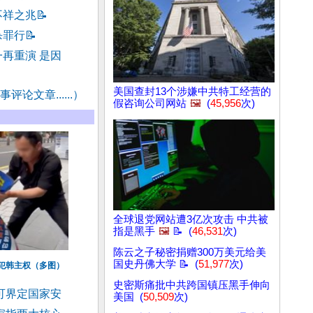
不祥之兆
📝
杀罪行
📝
再重演 是因
美国查封13个涉嫌中共特工经营的
评论文章......）
假咨询公司网站
🖼️
(
45,956
次)
全球退党网站遭3亿次攻击 中共被
指是黑手
🖼️
📝 (
46,531
次)
陈云之子秘密捐赠300万美元给美
国史丹佛大学 📝 (
51,977
次)
犯韩主权（多图）
史密斯痛批中共跨国镇压黑手伸向
可界定国家安
美国 (
50,509
次)