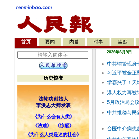
首页
要闻
内幕
时事
幽默
2026年6月9日
中共辅警现身
习近平被金正
历史惊变
学霸哭了！天
港人权力再被
法轮功创始人
5月政治局会议
李洪志大师发表
中共维稳与民
《为什么会有人类》
《法难》
《惊醒》
台医中介病患
《为什么人类是迷的社会》