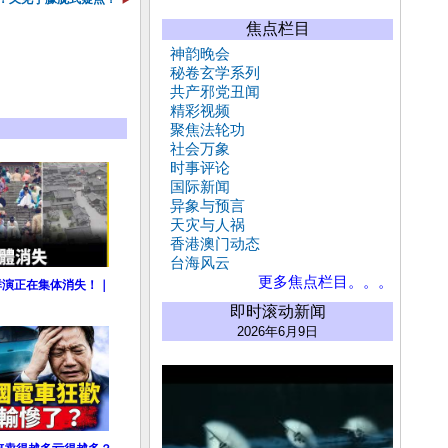
焦点栏目
神韵晚会
秘卷玄学系列
共产邪党丑闻
精彩视频
聚焦法轮功
社会万象
时事评论
国际新闻
异象与预言
天灾与人祸
香港澳门动态
台海风云
更多焦点栏目。。。
群演正在集体消失！｜
即时滚动新闻
2026年6月9日