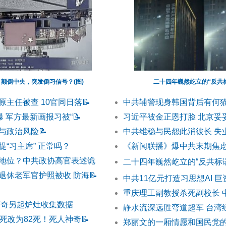
颠倒中央，突发倒习信号？(图)
二十四年巍然屹立的“反共
原主任被查 10官同日落
📝
中共辅警现身韩国背后有何
曝 军方最新画报习被“
📝
习近平被金正恩打脸 北京妥
与政治风险
📝
中共维稳与民怨此消彼长 失
“习主席” 正常吗？
《新闻联播》爆中共末期焦虑
地位？中共政协高官表述诡
二十四年巍然屹立的“反共标语
退休老军官护照被收 防海
📝
中共11亿元打造习思想AI 巨
重庆理工副教授杀死副校长 
蔡奇另起炉灶收集数据
静水流深远胜弯道超车 台湾
0死改为82死！死人神奇
📝
郑丽文的一厢情愿和国民党