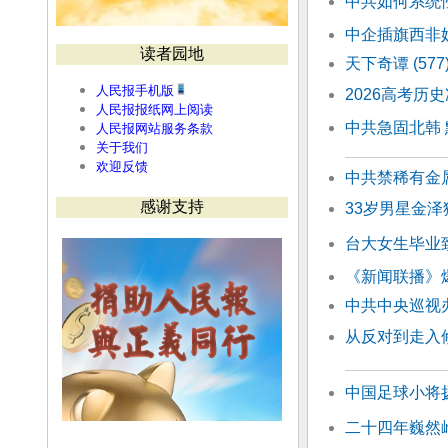
中共如何系统
中企插旗西非
读者园地
天下奇谭 (57
人民报手机版
2026高考历
人民报报纸网上阅读
中共急固北韩
人民报网站服务条款
关于我们
欢迎反馈
中共禁稀有金
感谢支持
33岁男星金
台大女生毕业
《新闻联播》爆
中共中央巡视办
从反对到走入
中国足球小将
二十四年巍然屹