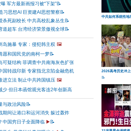
被曝 军方最新画报习被“下架”
📝
造习思想AI 巨资建AI思想警察
📝
中共如何系统性地
授杀死副校长 中共高校乱象丛生
📝
弯道超车 台湾经济荣景傲视全球
📝
州岛施暴 专家：侵犯韩主权
🖼️
情愿和国民党的南柯一梦
📝
岛可疑结构 菲调查中共南海灰色扩张
中国转战印新 专家指北京陷金融危机
2026高考历史冲
📝
推进立法 制止中共跨国镇压
🖼️
减少 但日本函馆观光客连2年创新高
量与政治风险
📝
战期间让港口和运河消失 躲过轰炸
？中国穷日子全面降临
▶️
📝
33岁男星金泽猝