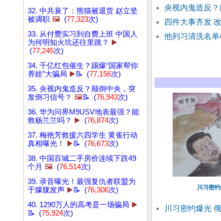
央视内鬼造反？
32. 中共衰了：熊猫被退货 赵立坚
被调职
🖼️
(
77,323
次)
四件大事齐发 
33. 从付费实习到自费上班 中国人
他列习清洗名单
为何明知火坑还往里跳？
▶️
(
77,245
次)
34. 千亿红包催生？踢爆“国家帮你
养娃”大骗局
▶️
📝 (
77,156
次)
35. 央视内鬼造反？颠倒中央，突
发倒习信号？
🖼️
📝 (
76,943
次)
36. 华为问界M9USV地表最强？能
救杨兰兰吗？
▶️
(
76,874
次)
37. 梅艳芳救援六四学生 黄雀行动
真相曝光！
▶️
📝 (
76,673
次)
38. 中国百城二手房价连续下跌49
个月
🖼️
(
76,514
次)
39. 录音曝光！最强复仇者联盟为
川习密约
于朦胧发声
▶️
📝 (
76,306
次)
40. 1290万人的高考是一场骗局
▶️
川习密约爆光 
📝 (
75,924
次)