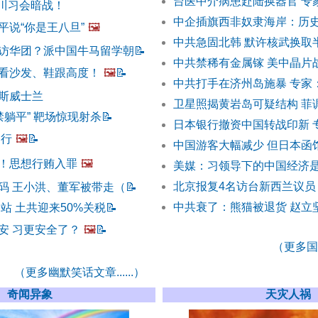
台医中介病患赴陆换器官 专
 川习会暗战！
中企插旗西非奴隶海岸：历
平说“你是王八旦”
🖼️
中共急固北韩 默许核武换取
访华团？派中国牛马留学朝
📝
中共禁稀有金属镓 美中晶片
看沙发、鞋跟高度！
🖼️
📝
中共打手在济州岛施暴 专家
斯威士兰
卫星照揭黄岩岛可疑结构 菲
禁躺平” 靶场惊现射杀
📝
日本银行撤资中国转战印新 
不行
🖼️
📝
中国游客大幅减少 但日本函
！思想行贿入罪
🖼️
美媒：习领导下的中国经济
北京报复4名访台新西兰议员
码 王小洪、董军被带走（
📝
中共衰了：熊猫被退货 赵立
站 土共迎来50%关税
📝
安 习更安全了？
🖼️
📝
（更多国际
（更多幽默笑话文章......）
奇闻异象
天灾人祸