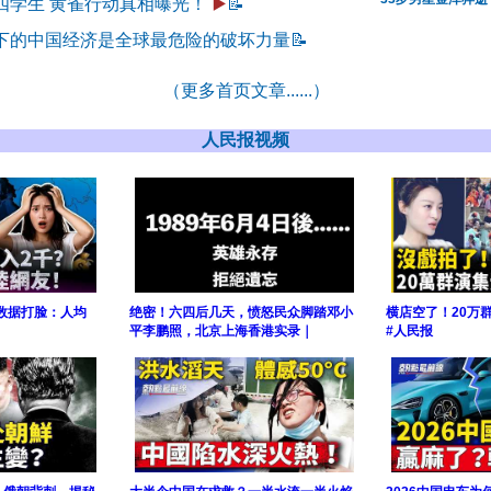
四学生 黄雀行动真相曝光！
▶️
📝
下的中国经济是全球最危险的破坏力量
📝
（更多首页文章......）
人民报视频
核数据打脸：人均
绝密！六四后几天，愤怒民众脚踏邓小
横店空了！20万
平李鹏照，北京上海香港实录｜
#人民报