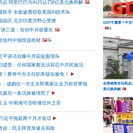
药品 阿里巴巴与AUS认罚6亿美元换和解
🖼️
联手 全面渗透窃取美国AI技术
📝
闯战区 北京印度洋野心受挫
GDP不重要？中
🖼️
📝
一”谈三退：告别中共获重生
🖼️
给纽约中领馆送棺材
🖼️
📝
近平讲话自爆中共囚徒困境
📝
烈谴责：任何国家都无法容忍中共民族法
变！蔡奇中办主任职务疑似被免！
▶️
97) ：成婚仅一月丈夫即离家出走乃前世孽报
在美销售非法药品 
美元换和解
🖼️
机最后一条活路被堵死了
▶️
主义 中南海可否听懂弦外之音
 习近平拖延两个月才发话
▶️
教训：民主阵营加速去风险