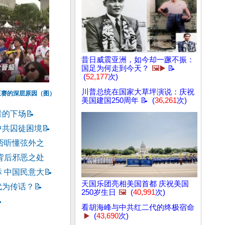
昔日威震亚洲，如今却一蹶不振：
国足为何走到今天？
🖼️▶️
📝
(
52,177
次)
川普总统在国家大草坪演说：庆祝
正赛的深层原因（图）
美国建国250周年 📝 (
36,261
次)
者的下场
📝
中共囚徒困境
📝
否听懂弦外之
背后邪恶之处
 中国民意大
📝
天国乐团亮相美国首都 庆祝美国
代为传话？
📝
250岁生日
🖼️
(
40,991
次)

看胡海峰与中共红二代的终极宿命
▶️
(
43,690
次)