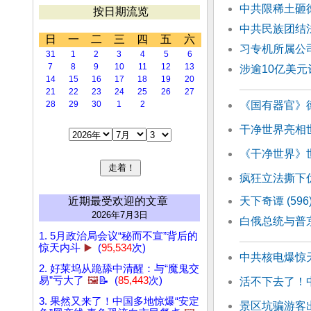
中共限稀土砸德
按日期流览
中共民族团结
日
一
二
三
四
五
六
习专机所属公
31
1
2
3
4
5
6
7
8
9
10
11
12
13
涉逾10亿美元
14
15
16
17
18
19
20
21
22
23
24
25
26
27
28
29
30
1
2
《国有器官》
干净世界亮相世
《干净世界》
疯狂立法撕下
近期最受欢迎的文章
天下奇谭 (59
2026年7月3日
白俄总统与普
1. 5月政治局会议“秘而不宣”背后的
惊天内斗
▶️
(
95,534
次)
中共核电爆惊
2. 好莱坞从跪舔中清醒：与“魔鬼交
易”亏大了
🖼️
📝 (
85,443
次)
活不下去了！
3. 果然又来了！中国多地惊爆“安定
景区坑骗游客