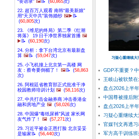
“丧语录”
🖼️
📝 (
60,865
次)
22. 超百万人观看 南韩“最美新娘”
用“天灭中共”装饰婚纱
🖼️▶️
📝
(
60,805
次)
23. 《维尼的终局》第二季《红潮
将落》 19 日干净世界独家首播
🖼️
▶️
📝 (
60,190
次)
24. 分析：拿下台湾北京有最新盘
算
🖼️
📝 (
59,047
次)
习疑心重继续大
25. 小飞机撞上北京第一高楼 网
友：蔡奇要倒楣了！
🖼️
📝 (
58,863
GDP不重要？
次)
王岐山被软禁在
26. 阿根廷省教育部正式批准干净
盘点2026上
校园教师培训计划
🖼️
(
58,116
次)
中国尊被撞后附
27. 中共打击金融券商 冲击香港金
融和房地产业
🖼️
(
58,026
次)
盘点2026上
28. 中国爆“毒纸尿裤”风波 家长网
习疑心重继续大
友气炸了！
🖼️
(
57,271
次)
官媒刊文再透习
29. 习近平被金正恩打脸 北京妥妥
军方高干训练班
是输家📝 (
56,440
次)