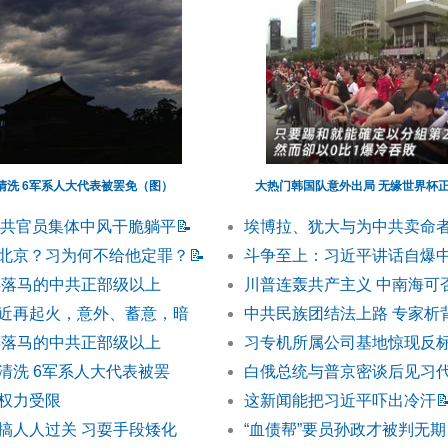
清洗 6军系人大代表被罢免（图）
大热门韩国队意外出局 无缘世界杯
中共官员集体中风干脆躺平
📝
埃博拉、犹大与为中共卖命
北京？习为何不给他定罪？
📝
斗争至上：习近平讲话自爆
半年落马的中共正部级以上
川普连轰共产主义 中南海可
近再起火，意外、蓄意，暗
中共民族团结法上路 专家析
半年落马的中共正部级以上
习专机所属公司基地惊现反标
清洗 6军系人大代表被罢
白俄总统与普京密谈后见习
权力受限
这新闻能把习近平吓出冷汗

搞人人过关 习耍手段矮化
“血债帮”要员孙政才被判无期