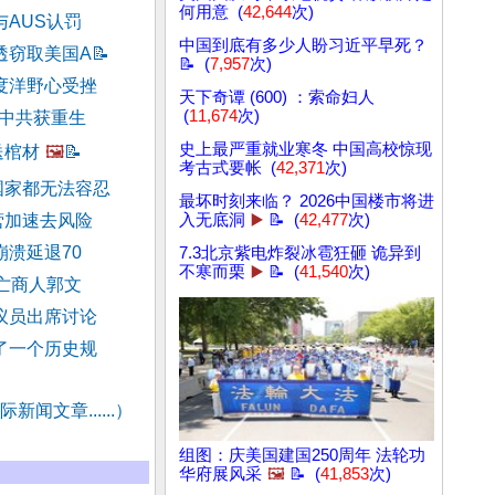
何用意 (
42,644
次)
与AUS认罚
中国到底有多少人盼习近平早死？
透窃取美国A
📝
📝 (
7,957
次)
度洋野心受挫
天下奇谭 (600) ：索命妇人
(
11,674
次)
别中共获重生
史上最严重就业寒冬 中国高校惊现
送棺材
🖼️
📝
考古式要帐 (
42,371
次)
国家都无法容忍
最坏时刻来临？ 2026中国楼市将进
营加速去风险
入无底洞
▶️
📝 (
42,477
次)
崩溃延退70
7.3北京紫电炸裂冰雹狂砸 诡异到
不寒而栗
▶️
📝 (
41,540
次)
流亡商人郭文
议员出席讨论
了一个历史规
新闻文章......）
组图：庆美国建国250周年 法轮功
华府展风采
🖼️
📝 (
41,853
次)