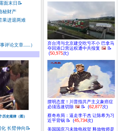
委露面末日
📝
委隐秘财产
苦果进退两难
弃台湾与北京建交吃亏不小 巴拿马
评论文章......）
夺回港口营运权遭中共报复
🖼️
📝
(
50,975
次)
摆明态度！川普指共产主义象癌症
必须迅速切除
🖼️
📝 (
62,877
次)
蔡奇布局：逼走李干杰 让陈希为习
个历史规律（图）
近平背锅 📝 (
45,734
次)
化 长臂伸向
📝
美国国庆习未致电祝贺 释放牧师是