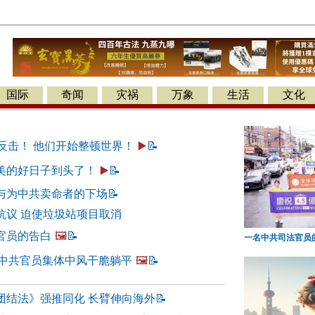
国际
奇闻
灾祸
万象
生活
文化
反击！ 他们开始整顿世界！
▶️
📝
美的好日子到头了！
▶️
📝
与为中共卖命者的下场
📝
抗议 迫使垃圾站项目取消
官员的告白
🖼️
📝
一名中共司法官员
？中共官员集体中风干脆躺平
🖼️
📝
团结法》强推同化 长臂伸向海外
📝