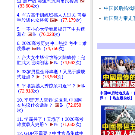
鱼”黑产线 毒鱼恐流向市民餐桌
🖼️
(
83,604
次)
中国影后搞戏
4. 军方高干训练班搞人人过关 习耍
哈国警方带走
手段矮化众将领
🖼️▶️
(
77,179
次)
5. 一不小心大学看板揭开了中共遮
羞布
🖼️
📝 (
76,028
次)
6. 2026高考历史冲上热搜 考生：难
度爆表
🖼️
📝 (
74,756
次)
7. 台大女生毕业致辞大陆疯传！完
胜武大照稿朗读
▶️
📝 (
74,562
次)
8. 33岁男星金泽猝逝！又见于朦胧
式疑点？
▶️
(
73,984
次)
9. 平壤震撼大秀惊呆习近平？
▶️
📝
(
72,918
次)
中国00后绝地反击！
界！ 【 热点最前线】
10. 平壤“万人空巷”迎党魁 中国网
友热议什么话题？
🖼️
📝 (
72,858
次)
11. 学霸哭了！天塌了！2026高考
难度载入史册？
▶️
📝 (
71,632
次)
12. GDP不重要？中共官员集体中