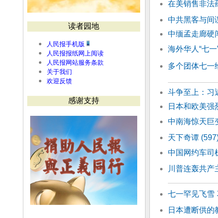
在美销售非法
中共黑客与间谍
读者园地
中缅孟走廊硬
人民报手机版
海外华人“七
人民报报纸网上阅读
人民报网站服务条款
多个团体七一
关于我们
欢迎反馈
斗争至上：习
感谢支持
日本和欧美强
中南海惊天巨
天下奇谭 (5
中国网约车司
川普连轰共产
七一罕见飞雪
日本遭断供的