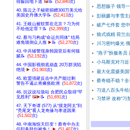
得躲回地下道
🖼️
📝 (
52,840
次)
思想贩子 领导
40. 陈云之子秘密捐赠300万美元给
美国史丹佛大学📝 (
52,413
次)
彭丽媛与李雪主
41. 王岐山被软禁在北京？习为何
破产七件套 您
不给他定罪？📝 (
52,399
次)
狼式戏精 荷兰
42. 蔡与习构成“命运共同体” 结局
难免墙倒众人推
▶️
📝 (
52,270
次)
川习密约爆光 
43. 中共辅警现身韩国背后有何猫
“燕子”扮服务员
腻📝 (
52,192
次)
小马斯克对习近
44. 中国影视彻底崩盘 20万群演陷
绝境
▶️
(
51,903
次)
最大化震摄美国
45. 欧盟强硬反击中共产能过剩
蔡奇稳不稳？全
警告不遏止将瘫痪欧洲 (
51,872
次)
习送八百头牛给
46. 抗议设垃圾站 合肥民众取得“罕
见胜利”
🖼️▶️
📝 (
51,691
次)
习禁评 改称“习
47. 天下奇谭 (577) 从“摸龙阿太”到
“秃尾龙”看人龙奇缘与孝道因果
(
51,502
次)
48. 中南海惊天巨变！蔡奇中办主
任职务疑似被免！
▶️
(
51,407
次)