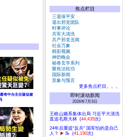
焦点栏目
三退保平安
退出邪党团队
时事评论
共军大清洗
共产邪党丑闻
社会万象
精彩视频
神韵晚会
秘卷玄学系列
聚焦法轮功
国际新闻
异象与预言
更多焦点栏目。。。
蔡奇中办主任疑似被
即时滚动新闻
码
2026年7月3日
王岐山嫡系集体出局 习近平大清洗
直追毛斯大林 (
44,439
次)
24年后重提“反共” 国军怕的是自己
人？
▶️
📝 (
41,190
次)