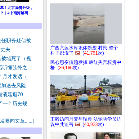
幕！北京局势升级，
？｜#中南海解码
主任职务疑似被
广西六蓝水库坝体断裂 村民:整个
月丈夫
村子都没了
🖼️
(
41,791
次)
路被堵死了（视
民心思变借题发挥 韩红失言权贵中
否听懂弦外之
枪 (
36,166
次)
个月才发话（
营加速去风险
崩溃延退70
了一个历史规
王毅访问丹麦与瑞典 法轮功学员抗
要闻文章......）
议中共迫害
🖼️
(
40,923
次)