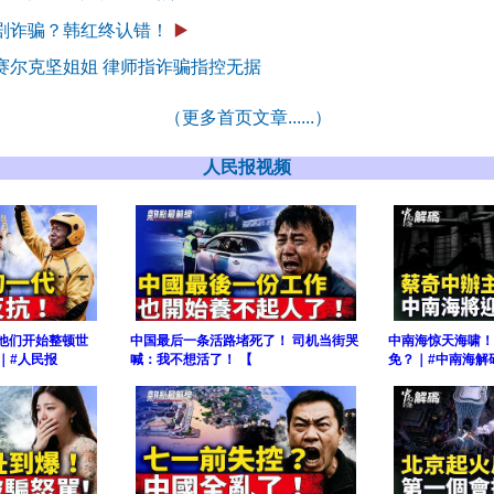
剧诈骗？韩红终认错！
▶️
赛尔克坚姐姐 律师指诈骗指控无据
（更多首页文章......）
人民报视频
 他们开始整顿世
中国最后一条活路堵死了！ 司机当街哭
中南海惊天海啸！
｜#人民报
喊：我不想活了！ 【
免？｜#中南海解