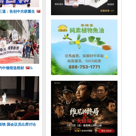
谈三退：告别中共获重生
🖼️
约中领馆送棺材
🖼️
📝
首映 国会议员出席讨论