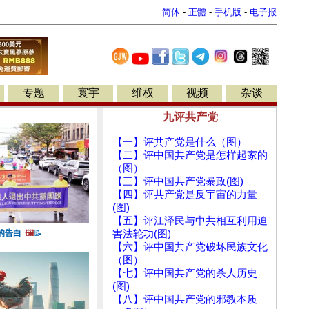
简体
-
正體
-
手机版
-
电子报
专题
寰宇
维权
视频
杂谈
九评共产党
【一】评共产党是什么（图）
【二】评中国共产党是怎样起家的
（图）
【三】评中国共产党暴政(图)
【四】评共产党是反宇宙的力量
(图)
【五】评江泽民与中共相互利用迫
的告白
🖼️
📝
害法轮功(图)
【六】评中国共产党破坏民族文化
（图）
【七】评中国共产党的杀人历史
(图)
【八】评中国共产党的邪教本质