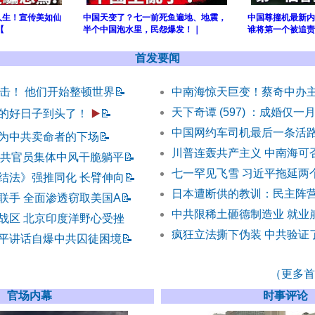
人生！宣传美如仙
中国天变了？七一前死鱼遍地、地震，
中国尊撞机最新内
【
半个中国泡水里，民怨爆发！｜
谁将第一个被追责
首发要闻
反击！ 他们开始整顿世界
📝
中南海惊天巨变！蔡奇中办
天下奇谭 (597) ：成婚仅一
的好日子到头了！
▶️
📝
中国网约车司机最后一条活
为中共卖命者的下场
📝
川普连轰共产主义 中南海可
中共官员集体中风干脆躺平
📝
七一罕见飞雪 习近平拖延两
结法》强推同化 长臂伸向
📝
日本遭断供的教训：民主阵
联手 全面渗透窃取美国A
📝
中共限稀土砸德制造业 就业
战区 北京印度洋野心受挫
疯狂立法撕下伪装 中共验证
平讲话自爆中共囚徒困境
📝
（更多首发
官场内幕
时事评论