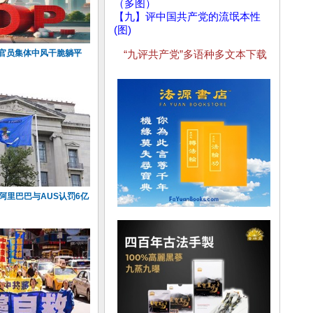
（多图）
【九】评中国共产党的流氓本性
(图)
共官员集体中风干脆躺平
“九评共产党”多语种多文本下载
阿里巴巴与AUS认罚6亿