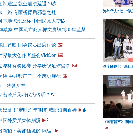
制造业 就业崩溃延退70岁
海外华人“七一”
法上路 专家析背后邪恶之处
司基地惊现反标 中国民意大变
📝
诈欺案 中国流亡商人郭文贵被判30年监禁
德国首映 国会议员出席讨论
🖼️
界最大创作者盛会VidCon
🖼️
世界杯有奖比赛 分享庆祝足球盛事
🖼️
多个团体七一给纽
伪装 中共验证了一个历史规律
🖼️
6) ：洗紫河车
京密谈后见习代为传话？
📝
天黑幕！“定时炸弹”时刻威胁沿海百姓
▶️
📝
中国外卖员集体崩溃
▶️
📝
《国有器官》德国
🖼️
出新招：美如仙境的“照骗”
▶️