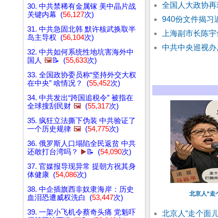
全国人大政协再
30. 中共禁稀有金属镓 美中晶片战
关键内幕 (
56,127
次)
940份文件揭
31. 中共急固北韩 默许核武换取半
上海副市长陈宇
岛主导权 (
56,104
次)
中共中央巡视办
32. 中共如何系统性地坑害海外中
国人
🖼️
📝 (
55,633
次)
33. 全国政协委员称“坚持外交大权
在中央” 啥情况？ (
55,452
次)
34. 中共发出“跨国追税令” 被指在
全球搜刮民财
🖼️
(
55,317
次)
35. 疯狂立法撕下伪装 中共验证了
一个历史规律
🖼️
(
54,775
次)
36. 俄罗斯人口塌陷全民返贫 中共
还敢打台湾吗？
▶️
📝 (
54,090
次)
37. 官媒报导现异常 提朝方祝其身
体健康 (
54,086
次)
38. 中企插旗西非奴隶海岸：历史
北京人“走个
血泪恐遭威权洗白 (
53,447
次)
39. 一架小飞机令蔡奇头痛 党魁吓
北京人“走个面儿”