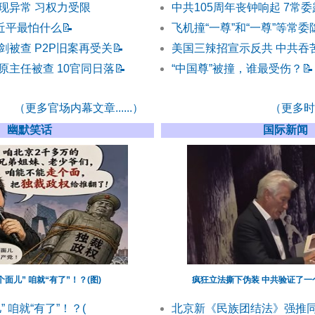
现异常 习权力受限
中共105周年丧钟响起 7常
习近平最怕什么
📝
飞机撞“一尊”和“一尊”等常
剑被查 P2P旧案再受关
📝
美国三辣招宣示反共 中共吞
原主任被查 10官同日落
📝
“中国尊”被撞，谁最受伤？
📝
（更多官场内幕文章......）
（更多时事
幽默笑话
国际新闻
面儿” 咱就“有了”！？(图)
疯狂立法撕下伪装 中共验证了一
 咱就“有了”！？(
北京新《民族团结法》强推同