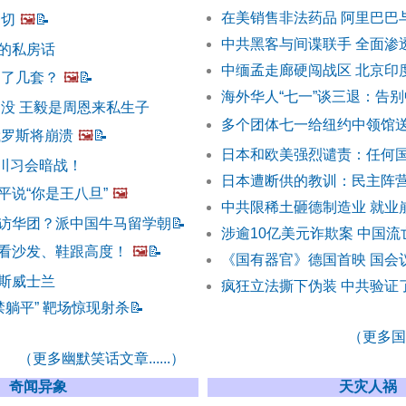
在美销售非法药品 阿里巴巴
一切
🖼️
📝
中共黑客与间谍联手 全面渗
的私房话
中缅孟走廊硬闯战区 北京印
中了几套？
🖼️
📝
海外华人“七一”谈三退：告
出没 王毅是周恩来私生子
多个团体七一给纽约中领馆
俄罗斯将崩溃
🖼️
📝
日本和欧美强烈谴责：任何
 川习会暗战！
日本遭断供的教训：民主阵
平说“你是王八旦”
🖼️
中共限稀土砸德制造业 就业
访华团？派中国牛马留学朝
📝
涉逾10亿美元诈欺案 中国
看沙发、鞋跟高度！
🖼️
📝
《国有器官》德国首映 国会
斯威士兰
疯狂立法撕下伪装 中共验证
禁躺平” 靶场惊现射杀
📝
（更多国际
（更多幽默笑话文章......）
奇闻异象
天灾人祸