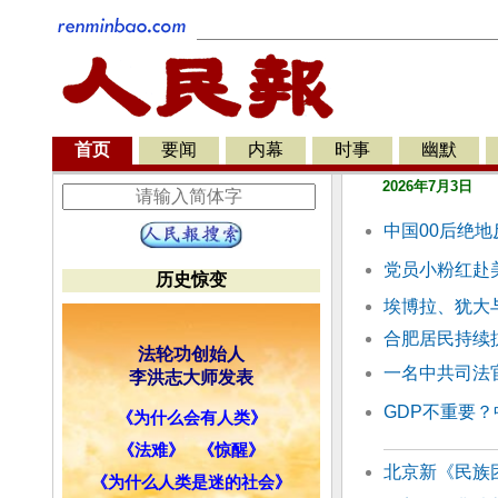
首页
要闻
内幕
时事
幽默
2026年7月3日
中国00后绝地
党员小粉红赴
历史惊变
埃博拉、犹大
合肥居民持续
法轮功创始人
一名中共司法
李洪志大师发表
GDP不重要
《为什么会有人类》
《法难》
《惊醒》
北京新《民族
《为什么人类是迷的社会》