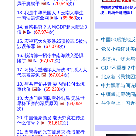
风干脆躺平
🖼️
📝 (
70,545
次)
中国游客被坑到怀疑
13. 我是中华民国人！云南大学生
境，现场全是照骗！ 
一句话震惊全网
▶️
📝 (
69,863
次)
14. 台湾很穷？人均GDP超大陆近3
倍
▶️
📝 (
67,974
次)
中国00后绝地
15. 宏福苑大火案涉25项控罪 5被告
涉误杀罪
🖼️
(
67,079
次)
党员小粉红赴美
16. 赖清德一招令中南海跌入恐惧
埃博拉、犹大与
陷阱
🖼️
📝 (
67,070
次)
GDP不重要？
17. 习疑心重继续大清洗 6军系人大
代表被罢免
🖼️
(
67,014
次)
北京新《民族团
18. 与共产党共舞 委内瑞拉付出沉
中共黑客与间谍
重代价
🖼️
📝 (
65,233
次)
中缅孟走廊硬闯
19. 大热门韩国队意外出局 无缘世
斗争至上：习近
界杯正赛的深层原因
🖼️
(
64,059
次)
20. 中国怪象频发 老天究竟在传递
什么信号？
▶️
(
61,610
次)
21. 当青春的光芒被磨灭 微博流行