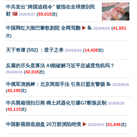
中共发出“跨国追税令” 被指在全球搜刮民
财
🖼️
(
55,010
次)
2026/6/27
中国网红大闹巴黎歌剧院 全网骂翻
▶️
📝
(
41,551
2026/6/26
次)
天下奇谭 (592) ：君子之孝
(
14,439
次)
2026/6/26
反腐的尽头是算法 AI能破解习近平忠诚度危机吗？
(
42,018
次)
2026/6/26
中俄军演挑衅：北京两面手法 引美日盟友警惕 📝
2026/6/26
(
42,195
次)
中共黑箱强扣日商 稀土武器化引爆G7断炼反制
2026/6/26
(
42,115
次)
中国影视彻底崩盘 20万群演陷绝境
▶️
(
51,646
次)
2026/6/25