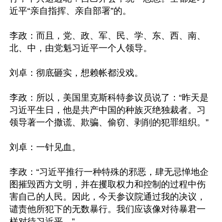
近平“亲自指挥、亲自部署”的。

李政：而且，党、政、军、民、学、东、西、南、
北、中，由党魁习近平一个人领导。

刘卓：彻底砸实，想赖帐都没戏。

李政：所以，美国里克斯科特参议员说了：“昨天是
习近平生日，他是共产中国的种族灭绝独裁者。习
领导著一个撒谎、欺骗、偷窃、剥削的犯罪组织。”

刘卓：一针见血。

李政：“习近平推行一种特殊的邪恶，肆无忌惮地企
图摧毁西方文明，并在攫取权力和控制的过程中伤
害自己的人民。因此，今天参议院通过我的决议，
谴责他所犯下的无数暴行。我们应该像对待暴君一
样对待习近平。”
