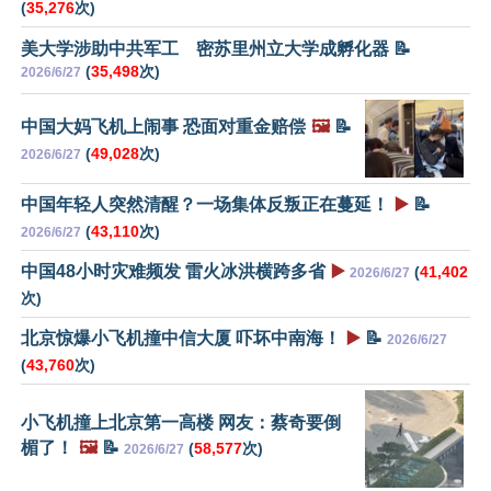
(
35,276
次)
美大学涉助中共军工 密苏里州立大学成孵化器 📝
(
35,498
次)
2026/6/27
中国大妈飞机上闹事 恐面对重金赔偿
🖼️
📝
(
49,028
次)
2026/6/27
中国年轻人突然清醒？一场集体反叛正在蔓延！
▶️
📝
(
43,110
次)
2026/6/27
中国48小时灾难频发 雷火冰洪横跨多省
▶️
(
41,402
2026/6/27
次)
北京惊爆小飞机撞中信大厦 吓坏中南海！
▶️
📝
2026/6/27
(
43,760
次)
小飞机撞上北京第一高楼 网友：蔡奇要倒
楣了！
🖼️
📝
(
58,577
次)
2026/6/27