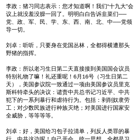
李政：猪习同志表示：您才知道啊！我们“十九大”会
议上就没羞没臊一回了。明明白白告诉韭菜们──
党、政、军、民、学、东、西、南、北、中──党领
导一切。

刘卓：听听，只要身在党国丛林，全都得横遭那头
野猪的指挥。

李政：所以老习生日第二天直接接到美国国会议员
特别礼物了嘛！礼还重呢！6月16号（习生日第二
天），美国参议院一致通过一项由美国参议员里克
斯科特牵头的决议：谴责中共总书记习近平、中共
犯下的一系列暴行和虐待行为。包括：剥削奴隶劳
工；对少数民族进行种族灭绝；对美国进行国家安
全威胁，等等等等。

刘卓：好，美国给习包子拉清单，列反人类罪的暴
行，中共这边呢！自己开会，统一思想。全都是习