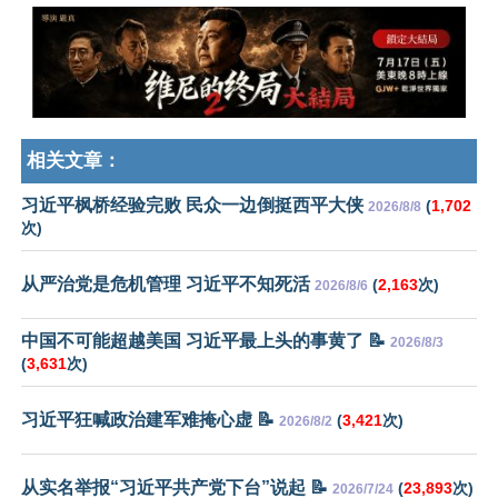
相关文章：
习近平枫桥经验完败 民众一边倒挺西平大侠
(
1,702
2026/8/8
次)
从严治党是危机管理 习近平不知死活
(
2,163
次)
2026/8/6
中国不可能超越美国 习近平最上头的事黄了 📝
2026/8/3
(
3,631
次)
习近平狂喊政治建军难掩心虚 📝
(
3,421
次)
2026/8/2
从实名举报“习近平共产党下台”说起 📝
(
23,893
次)
2026/7/24