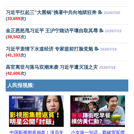
习近平扛起三“大黑锅”拽著中共向地狱狂奔 📝
2026/7/20
(
33,659
次)
金正恩怒甩习近平 王沪宁跪访平壤自取其辱 📝
2026/7/19
(
38,542
次)
习近平衷情下水道经济 专家提前打脸党魁 📝
2026/7/18
(
41,103
次)
高官离世与落马双潮来袭 习近平遭灭顶之灾
2026/7/18
(
42,606
次)
人民报视频:
中国影视彻底崩盘！演员失
小女孩一句话，戳破雷军摆