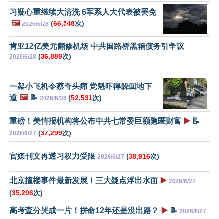
习疑心重继续大清洗 6军系人大代表被罢免
🖼️
(
66,548
次)
2026/6/28
肯亚12亿美元翻修机场 中共国路桥黑箱债务引争议
(
36,889
次)
2026/6/28
一架小飞机令蔡奇头痛 党魁吓得躲回地下
道
🖼️
📝
(
52,531
次)
2026/6/28
重磅！美情报机构将公布中共七常委巨额隐匿财富
▶️
📝
(
37,299
次)
2026/6/27
官媒刊文再透习权力受限
(
38,916
次)
2026/6/27
北京撞楼事件最新发展！三大疑点浮出水面
▶️
2026/6/27
(
35,206
次)
高考查分哭成一片！拼命12年还是没出路？
▶️
📝
2026/6/27