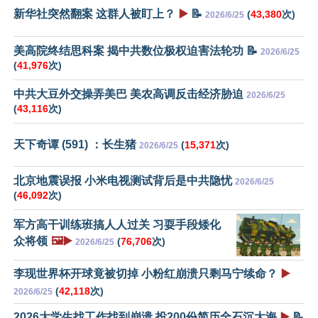
新华社突然翻案 这群人被盯上？
▶️
📝
(
43,380
次)
2026/6/25
美高院终结思科案 揭中共数位极权迫害法轮功 📝
2026/6/25
(
41,976
次)
中共大豆外交操弄美巴 美农高调反击经济胁迫
2026/6/25
(
43,116
次)
天下奇谭 (591) ：长生猪
(
15,371
次)
2026/6/25
北京地震误报 小米电视测试背后是中共隐忧
2026/6/25
(
46,092
次)
军方高干训练班搞人人过关 习耍手段矮化
众将领
🖼️▶️
(
76,706
次)
2026/6/25
李现世界杯开球竟被切掉 小粉红崩溃只剩马宁续命？
▶️
(
42,118
次)
2026/6/25
2026大学生找工作找到崩溃 投200份简历全石沉大海
▶️
📝