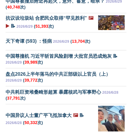
中国尊被撞后附近再起火，意外、蓄意，暗杀？
2026/6/29
(
40,748
次)
抗议设垃圾站 合肥民众取得“罕见胜利”
🖼️
▶️
📝
(
51,393
次)
2026/6/29
天下奇谭 (593) ：怪病
(
13,704
次)
2026/6/29
中国尊撞机 习近平斩首风险剧增 大批官员恐成炮灰 📝
(
39,989
次)
2026/6/29
盘点2026上半年落马的中共正部级以上官员（上）
(
39,772
次)
2026/6/29
中共耗巨资堆叠畸形超算 暴露核武与军事野心
2026/6/28
(
37,791
次)
中国异议人士董广平飞抵加拿大
🖼️
📝
(
50,332
次)
2026/6/28