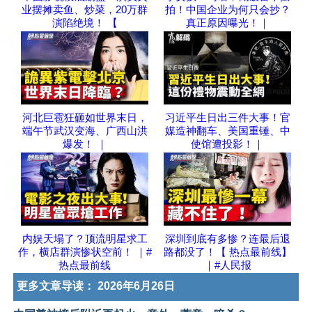
业摆摊卖鱼、炒菜，20万群
拍！中国企业为何只会抄？
演陷绝境！ 【
真正原因曝光！｜
河北巨雹狂砸如世界末日，
习近平生日出三件大事！官
端午节武汉变海、广西山洪
媒造神翻车、美国重锤、中
爆发！ ｜
使馆遭投影！｜
内娱天塌了？顶流明星求工
深圳到底有多惨？连最后退
作，横店群演惨状空前！ ｜#
路都没了！【 热点最前线】
热点最前线
｜#人民报
更多文章导读：
2026年6月26日