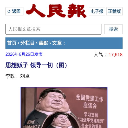
↺ 返回 
电子报
正體版
首页
分栏目
幽默
文章
›
›
›
：
2026年6月26日
发表
人气：
17,618
思想贩子 领导一切（图）
李政、刘卓