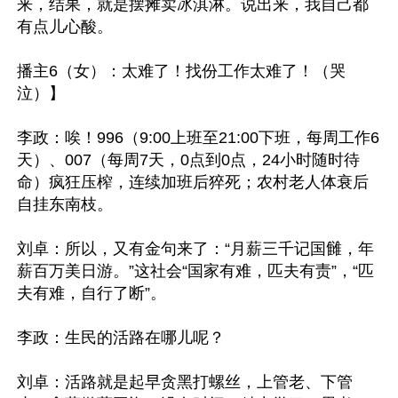
来，结果，就是摆摊卖冰淇淋。说出来，我自己都
有点儿心酸。

播主6（女）：太难了！找份工作太难了！（哭
泣）】

李政：唉！996（9:00上班至21:00下班，每周工作6
天）、007（每周7天，0点到0点，24小时随时待
命）疯狂压榨，连续加班后猝死；农村老人体衰后
自挂东南枝。

刘卓：所以，又有金句来了：“月薪三千记国雠，年
薪百万美日游。”这社会“国家有难，匹夫有责”，“匹
夫有难，自行了断”。

李政：生民的活路在哪儿呢？

刘卓：活路就是起早贪黑打螺丝，上管老、下管