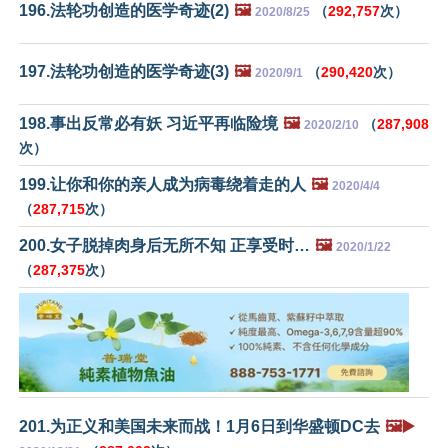
196.法轮功创造的医学奇迹(2)
🖼️
（
292,757
次）
2020/8/25
197.法轮功创造的医学奇迹(3)
🖼️
（
290,420
次）
2020/9/1
198.事出反常必有妖 习近平再临险境
🖼️
（
287,908
2020/2/10
次）
199.让你和你的亲人成为病毒绕着走的人
🖼️
2020/4/4
（
287,715
次）
200.女子脱掉肉身后无所不知 正享受时…
🖼️
2020/1/22
（
287,375
次）
201.为正义和美国未来而战！1月6日到华盛顿DC去
🖼️▶️