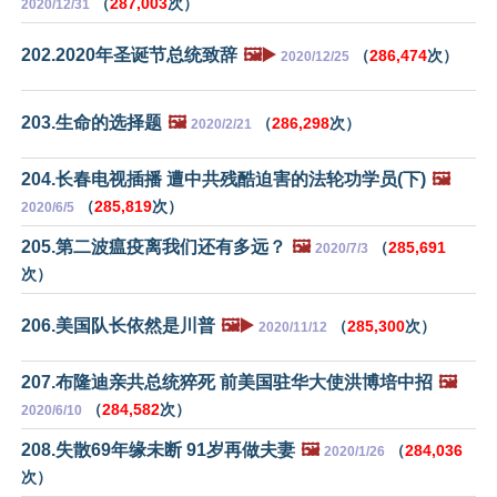
（
287,003
次）
2020/12/31
202.2020年圣诞节总统致辞
🖼️▶️
（
286,474
次）
2020/12/25
203.生命的选择题
🖼️
（
286,298
次）
2020/2/21
204.长春电视插播 遭中共残酷迫害的法轮功学员(下)
🖼️
（
285,819
次）
2020/6/5
205.第二波瘟疫离我们还有多远？
🖼️
（
285,691
2020/7/3
次）
206.美国队长依然是川普
🖼️▶️
（
285,300
次）
2020/11/12
207.布隆迪亲共总统猝死 前美国驻华大使洪博培中招
🖼️
（
284,582
次）
2020/6/10
208.失散69年缘未断 91岁再做夫妻
🖼️
（
284,036
2020/1/26
次）