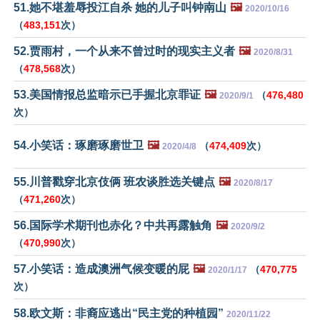
51.她不堪羞辱投江自杀 她的儿子叫钟南山
🖼️
2020/10/16
（
483,151
次）
52.贾雨村，一个从来不曾过时的现实主义者
🖼️
2020/8/31
（
478,568
次）
53.美国情报总监暗示已手握北京罪证
🖼️
（
476,480
2020/9/1
次）
54.小笑话：琢磨琢磨世卫
🖼️
（
474,409
次）
2020/4/8
55.川普戳穿北京伎俩 班农谈胜选关键点
🖼️
2020/8/17
（
471,260
次）
56.国际学术期刊也赤化？中共再露触角
🖼️
2020/9/2
（
470,990
次）
57.小笑话：造成澳洲气候变暖的屁
🖼️
（
470,775
2020/1/17
次）
58.欧文斯：非裔应逃出“民主党的种植园”
2020/11/22