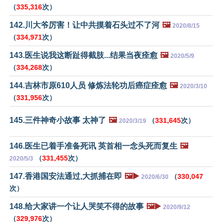
（
335,316
次）
142.川大爷厉害！让中共摸着石头过不了河
🖼️
2020/8/15
（
334,971
次）
143.医生说我这断趾得截肢...结果当夜痊愈
🖼️
2020/5/9
（
334,268
次）
144.吉林市原610人员 修炼法轮功后癌症痊愈
🖼️
2020/3/10
（
331,956
次）
145.三件神奇小故事 太神了
🖼️
（
331,645
次）
2020/3/19
146.医生已着手准备死讯 英首相一念头死而复生
🖼️
（
331,455
次）
2020/5/3
147.香港国安法通过,大抓捕在即
🖼️▶️
（
330,047
2020/6/30
次）
148.给大家讲一个让人哭笑不得的故事
🖼️▶️
2020/9/12
（
329,976
次）