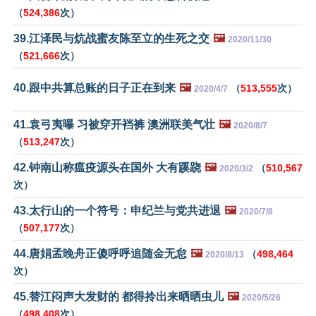
（
524,386
次）
39.江泽民与炕战蜜友陈至立的生死之交
🖼️
2020/11/30
（
521,666
次）
40.跟中共算总账的日子正在到来
🖼️
（
513,555
次）
2020/4/7
41.袁弓夷曝 习被穿开裆裤 澳洲联美气壮
🖼️
2020/8/7
（
513,247
次）
42.钟南山称瘟疫源头在国外 大有蹊跷
🖼️
（
510,567
2020/3/2
次）
43.太行山的一个符号：申纪兰与党共进退
🖼️
2020/7/8
（
507,177
次）
44.唐娟孟晚舟正傻呼呼追随金无怠
🖼️
（
498,464
2020/8/13
次）
45.替江闷声大发财的 都得拎出来晒晒虫儿
🖼️
2020/5/26
（
498,408
次）