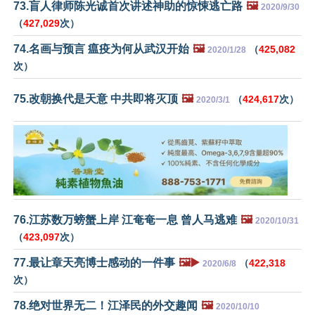
73.盲人律师陈光诚首次讲述神助的惊悚逃亡路
🖼️
2020/9/30
（
427,029
次）
74.名画与预言 瘟疫为何从武汉开始
🖼️
（
425,082
2020/1/28
次）
75.改朝换代是天意 中共即将灭顶
🖼️
（
424,617
次）
2020/3/1
76.江苏数万螃蟹上岸 江奄奄一息 曾人马逃难
🖼️
2020/10/31
（
423,097
次）
77.最让章天亮博士感动的一件事
🖼️▶️
（
422,318
2020/6/8
次）
78.绝对世界无二！江泽民的外交趣闻
🖼️
2020/10/10