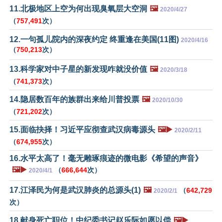
11.北极地区上空为何出现臭氧层大空洞
🖼️
2020/4/27
（
757,491
次）
12.一句孤儿院内的深夜约定 终重逢在美国(11图)
2020/4/16
（
750,213
次）
13.科学家对中子星的新发现咋就没价值
🖼️
2020/3/18
（
741,373
次）
14.隐居数百年的族群出来给川普投票
🖼️
2020/10/30
（
721,202
次）
15.面临抉择！习近平应彻查武汉病毒源头
🖼️▶️
2020/2/11
（
674,955
次）
16.水平太高了！毫无雕琢痕迹的微电影《希望的声音》
🖼️▶️
（
666,644
次）
2020/4/1
17.江泽民为何是武汉肺炎的总源头(1)
🖼️
（
642,729
2020/2/1
次）
18.献身死亡职位！中纪委书记赵乐际如愿以偿
🖼️▶️