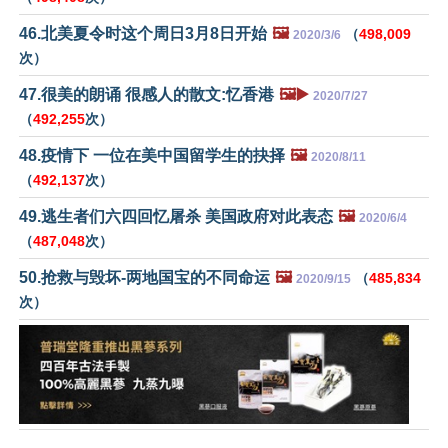
46.北美夏令时这个周日3月8日开始
🖼️
（
498,009
2020/3/6
次）
47.很美的朗诵 很感人的散文:忆香港
🖼️▶️
2020/7/27
（
492,255
次）
48.疫情下 一位在美中国留学生的抉择
🖼️
2020/8/11
（
492,137
次）
49.逃生者们六四回忆屠杀 美国政府对此表态
🖼️
2020/6/4
（
487,048
次）
50.抢救与毁坏-两地国宝的不同命运
🖼️
（
485,834
2020/9/15
次）