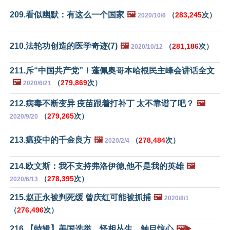
209.看似幽默：有这么一个国家
🖼️
（
283,245
次）
2020/10/6
210.法轮功创造的医学奇迹(7)
🖼️
（
281,186
次）
2020/10/12
211.斥“中国共产党”！蓬佩奥哥本哈根民主峰会讲话全文
🖼️
（
279,869
次）
2020/6/21
212.病毒不断变异 疫苗跟着打补丁 太不靠谱了吧？
🖼️
（
279,265
次）
2020/9/20
213.瘟疫中的千金良方
🖼️
（
278,484
次）
2020/2/4
214.欧文斯：我不支持弗洛伊德,他不是我的英雄
🖼️
（
278,395
次）
2020/6/13
215.赵正永被判死缓 曾庆红可能被抓捕
🖼️
2020/8/1
（
276,496
次）
216.【特辑】美国选举，怪相丛生，触目惊心
🖼️▶️