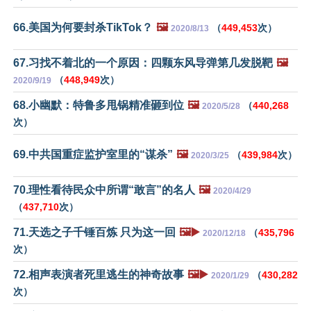
66.美国为何要封杀TikTok？
🖼️
（
449,453
次）
2020/8/13
67.习找不着北的一个原因：四颗东风导弹第几发脱靶
🖼️
（
448,949
次）
2020/9/19
68.小幽默：特鲁多甩锅精准砸到位
🖼️
（
440,268
2020/5/28
次）
69.中共国重症监护室里的“谋杀”
🖼️
（
439,984
次）
2020/3/25
70.理性看待民众中所谓“敢言”的名人
🖼️
2020/4/29
（
437,710
次）
71.天选之子千锤百炼 只为这一回
🖼️▶️
（
435,796
2020/12/18
次）
72.相声表演者死里逃生的神奇故事
🖼️▶️
（
430,282
2020/1/29
次）