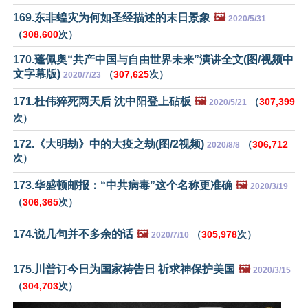
169.东非蝗灾为何如圣经描述的末日景象
🖼️
2020/5/31
（
308,600
次）
170.蓬佩奥“共产中国与自由世界未来”演讲全文(图/视频中
文字幕版)
（
307,625
次）
2020/7/23
171.杜伟猝死两天后 沈中阳登上砧板
🖼️
（
307,399
2020/5/21
次）
172.《大明劫》中的大疫之劫(图/2视频)
（
306,712
2020/8/8
次）
173.华盛顿邮报：“中共病毒”这个名称更准确
🖼️
2020/3/19
（
306,365
次）
174.说几句并不多余的话
🖼️
（
305,978
次）
2020/7/10
175.川普订今日为国家祷告日 祈求神保护美国
🖼️
2020/3/15
（
304,703
次）