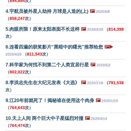
（
894,884
次）
4.宇航员被外星人劫持 月球是人造的(上)
🖼️
2020/5/8
（
858,247
次）
5.肉眼所限！原来太阳表面不长这样
🖼️
（
814,398
2020/2/28
次）
6.连看四遍的获奖影片“黑暗中的曙光”推荐给您
🖼️▶️
（
811,543
次）
2020/4/28
7.科学家为何找不到第二个人类宜居行星
🖼️
2020/5/2
（
802,022
次）
8.李洪志先生在大纪元发表《大选》
🖼️
（
791,538
2020/11/8
次）
9.江20年前就死了！揭秘谁在使用这个肉身
🖼️
2020/1/19
（
764,643
次）
10.天上人间 两个巨大中子星猛烈对撞
🖼️
2020/4/14
（
764,474
次）