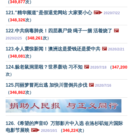
（
349,877
次）
121."精华频道"是假退党网站 大家要小心
🖼️▶️
2020/7/22
（
348,326
次）
122.中共病毒肺炎！四层裹尸袋 绳子一捆 活着烧了
🖼️
（
348,261
次）
2020/2/25
123.令人震惊新闻！澳洲这是爱钱还是爱中共
🖼️
2020/2/21
（
348,081
次）
124.躲老鼠洞里啦？世界轰动 习不知
🖼️
（
347,200
2020/7/18
次）
125.闫丽梦冒死出逃 加快川普倒共步伐
🖼️
2020/7/16
（
346,862
次）
126.《希望的声音II》万部影片中入选 在洛杉矶短片国际
电影节展映
🖼️▶️
（
346,224
次）
2020/10/1