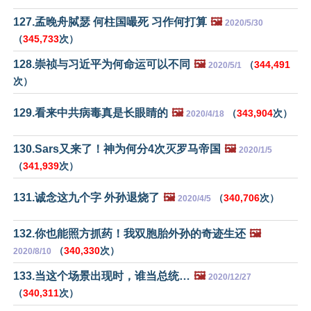
127.孟晚舟脦瑟 何柱国嘬死 习作何打算
🖼️
2020/5/30
（
345,733
次）
128.崇祯与习近平为何命运可以不同
🖼️
（
344,491
2020/5/1
次）
129.看来中共病毒真是长眼睛的
🖼️
（
343,904
次）
2020/4/18
130.Sars又来了！神为何分4次灭罗马帝国
🖼️
2020/1/5
（
341,939
次）
131.诚念这九个字 外孙退烧了
🖼️
（
340,706
次）
2020/4/5
132.你也能照方抓药！我双胞胎外孙的奇迹生还
🖼️
（
340,330
次）
2020/8/10
133.当这个场景出现时，谁当总统…
🖼️
2020/12/27
（
340,311
次）