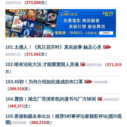
（
373,858
次）
2020/7/15
101.太感人！《凤兰花开时》真实故事 触及心灵
🖼️▶️
（
371,602
次）
2020/11/1
102.唯有法轮大法 才能重塑国人灵魂
🖼️
（
371,315
2020/7/28
次）
103.45秒！为何介绍如此速成的布口罩
🖼️▶️
2020/4/6
（
369,518
次）
104.震惊！湖北厂导演常凯的遗书与厂方悼词
🖼️
2020/2/23
（
369,371
次）
105.香港制裁名单出台！推荐5时事评论家精彩评论(图/5视
频)
（
369,210
次）
2020/8/8