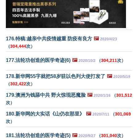
176.特稿:越亲中共疫情越重 防疫有良方
🖼️
2020/4/23
（
304,444
次）
177.法轮功创造的医学奇迹(6)
🖼️
（
304,211
次）
2020/10/2
178.新华网55字就把58岁驻以色列大使打发了
🖼️
2020/5/19
（
302,422
次）
179.澳洲为钱舔中共 野火惊现恶魔脸
🖼️
（
301,512
2020/1/16
次）
180.新华网的大实话《山仍在那里》
🖼️
（
301,069
2020/7/11
次）
181.法轮功创造的医学奇迹(5)
🖼️
（
301,040
次）
2020/9/27