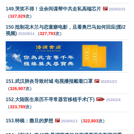
149.哭笑不得！业余间谍帮中共走私高端芯片
🖼️
2020/2/15
（
327,829
次）
150.抵制花木兰与恋童癖电影，且看奥巴马如何回应(图/2
视频)
（
327,793
次）
2020/9/14
151.武汉肺炎导致封城 电视播报戴着口罩
🖼️
2020/1/23
（
326,907
次）
152.大陆医生亲历不寻常器官移植手术(下)
🖼️▶️
2020/1/4
（
323,789
次）
153.特稿：撒旦的梦想
🖼️
（
322,803
次）
2020/4/13