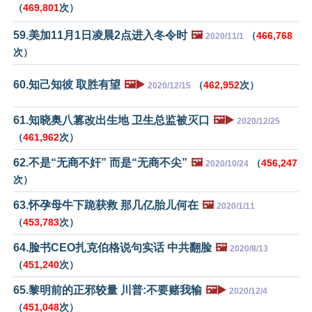
（
469,801
次）
59.美加11月1日凌晨2点进入冬令时
🖼️
（
466,768
2020/11/1
次）
60.知己知彼 取胜有望
🖼️▶️
（
462,952
次）
2020/12/15
61.知晓奥八篡改出生地 卫生总监被灭口
🖼️▶️
2020/12/25
（
461,962
次）
62.不是“无商不奸” 而是“无商不尖”
🖼️
（
456,247
2020/10/24
次）
63.怀孕母牛下跪获救 那几亿胎儿何在
🖼️
2020/1/11
（
453,783
次）
64.脸书CEO扎克伯格说句实话 中共翻脸
🖼️
2020/8/13
（
451,240
次）
65.黎明前的正邪较量 川普:不要赌我输
🖼️▶️
2020/12/4
（
451,048
次）