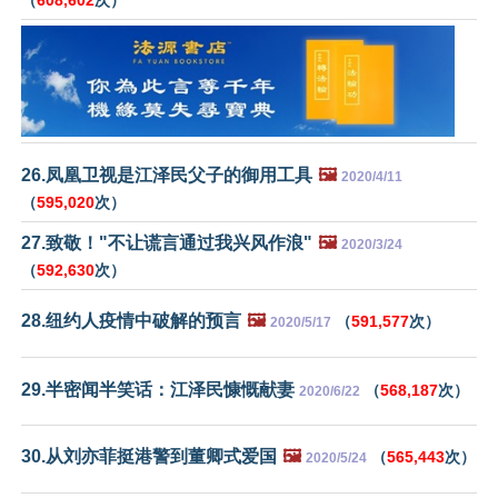
（
608,602
次）
26.凤凰卫视是江泽民父子的御用工具
🖼️
2020/4/11
（
595,020
次）
27.致敬！"不让谎言通过我兴风作浪"
🖼️
2020/3/24
（
592,630
次）
28.纽约人疫情中破解的预言
🖼️
（
591,577
次）
2020/5/17
29.半密闻半笑话：江泽民慷慨献妻
（
568,187
次）
2020/6/22
30.从刘亦菲挺港警到董卿式爱国
🖼️
（
565,443
次）
2020/5/24