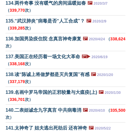
134.两件奇事 没有暖气的房间温暖如春
🖼️
2020/3/7
（
339,770
次）
135.“武汉肺炎”病毒是否“人工合成”？
🖼️
2020/2/9
（
339,285
次）
136.加国男染疫住院 念真言神奇康复
🖼️
（
338,624
2020/4/24
次）
137.美国正在经历着一场文化大革命
🖼️▶️
2020/6/19
（
338,168
次）
138.读“陈诚上将做梦都是灭共复国”有感
🖼️
2020/1/20
（
337,179
次）
139.名画中罗马帝国的正邪较量与大瘟疫(上)
🖼️
2020/1/30
（
336,701
次）
140.二表姐诚念九字真言 中共病毒消
🖼️
（
335,500
2020/4/10
次）
141.太神奇了 姐夫逃出死劫后 还有神奇
🖼️
2020/5/22