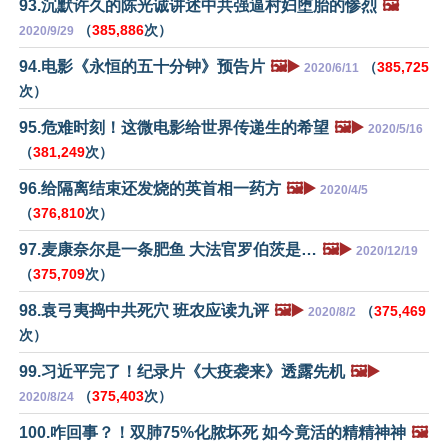
93.沉默许久的陈光诚讲述中共强逼村妇堕胎的惨烈
🖼️
（
385,886
次）
2020/9/29
94.电影《永恒的五十分钟》预告片
🖼️▶️
（
385,725
2020/6/11
次）
95.危难时刻！这微电影给世界传递生的希望
🖼️▶️
2020/5/16
（
381,249
次）
96.给隔离结束还发烧的英首相一药方
🖼️▶️
2020/4/5
（
376,810
次）
97.麦康奈尔是一条肥鱼 大法官罗伯茨是…
🖼️▶️
2020/12/19
（
375,709
次）
98.袁弓夷捣中共死穴 班农应读九评
🖼️▶️
（
375,469
2020/8/2
次）
99.习近平完了！纪录片《大疫袭来》透露先机
🖼️▶️
（
375,403
次）
2020/8/24
100.咋回事？！双肺75%化脓坏死 如今竟活的精精神神
🖼️