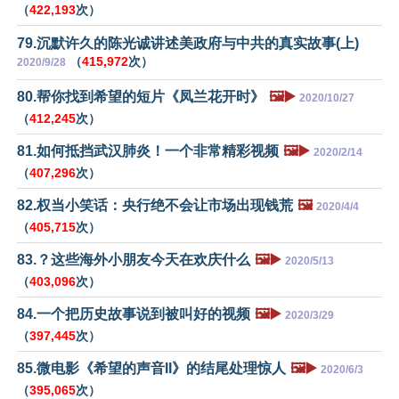
（
422,193
次）
79.沉默许久的陈光诚讲述美政府与中共的真实故事(上)
（
415,972
次）
2020/9/28
80.帮你找到希望的短片《凤兰花开时》
🖼️▶️
2020/10/27
（
412,245
次）
81.如何抵挡武汉肺炎！一个非常精彩视频
🖼️▶️
2020/2/14
（
407,296
次）
82.权当小笑话：央行绝不会让市场出现钱荒
🖼️
2020/4/4
（
405,715
次）
83.？这些海外小朋友今天在欢庆什么
🖼️▶️
2020/5/13
（
403,096
次）
84.一个把历史故事说到被叫好的视频
🖼️▶️
2020/3/29
（
397,445
次）
85.微电影《希望的声音II》的结尾处理惊人
🖼️▶️
2020/6/3
（
395,065
次）