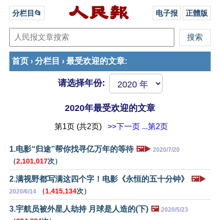
分栏目📂
电子报
正體版
首页
分栏目
最受欢迎的文章
›
›
:
请选择年份:
2020年最受欢迎的文章
第1页 (共2页)
>>下一页
...第2页
1.电影“归途”帮你找寻亿万年的等待
🖼️▶️
2020/7/20
（
2,101,017
次）
2.满视野都写满这四个字！电影《永恒的五十分钟》
🖼️▶️
（
1,415,134
次）
2020/6/14
3.宇航员被外星人劫持 月球是人造的(下)
🖼️
2020/5/23