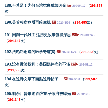
189.不禁足！为何台湾抗疫成绩闪光
🖼️
（
296,378
2020/4/17
次）
190.英首相病危后再给生机
🖼️
（
294,485
次）
2020/4/26
191.回溯一代雄主 这历史故事值得深思
🖼️▶️
2020/12/25
（
294,147
次）
192.法轮功创造的医学奇迹(8)
🖼️
（
293,823
次）
2020/11/24
193.没有微笑权利！美国媒体病的不轻
🖼️▶️
2020/8/12
（
293,555
次）
194.在这种文章下面贴这种帖子…
🖼️
（
293,507
2020/3/8
次）
195.刺杀川普未遂 白宫影子政府被曝光
🖼️
2020/8/19
（
293,146
次）