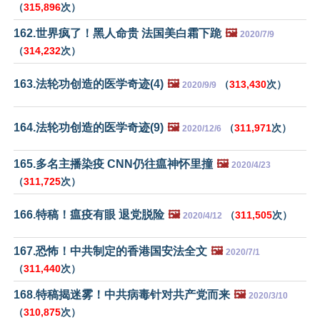
（
315,896
次）
162.世界疯了！黑人命贵 法国美白霜下跪
🖼️
2020/7/9
（
314,232
次）
163.法轮功创造的医学奇迹(4)
🖼️
（
313,430
次）
2020/9/9
164.法轮功创造的医学奇迹(9)
🖼️
（
311,971
次）
2020/12/6
165.多名主播染疫 CNN仍往瘟神怀里撞
🖼️
2020/4/23
（
311,725
次）
166.特稿！瘟疫有眼 退党脱险
🖼️
（
311,505
次）
2020/4/12
167.恐怖！中共制定的香港国安法全文
🖼️
2020/7/1
（
311,440
次）
168.特稿揭迷雾！中共病毒针对共产党而来
🖼️
2020/3/10
（
310,875
次）