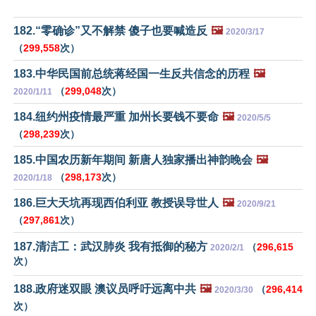
182.“零确诊”又不解禁 傻子也要喊造反
🖼️
2020/3/17
（
299,558
次）
183.中华民国前总统蒋经国一生反共信念的历程
🖼️
（
299,048
次）
2020/1/11
184.纽约州疫情最严重 加州长要钱不要命
🖼️
2020/5/5
（
298,239
次）
185.中国农历新年期间 新唐人独家播出神韵晚会
🖼️
（
298,173
次）
2020/1/18
186.巨大天坑再现西伯利亚 教授误导世人
🖼️
2020/9/21
（
297,861
次）
187.清洁工：武汉肺炎 我有抵御的秘方
（
296,615
2020/2/1
次）
188.政府迷双眼 澳议员呼吁远离中共
🖼️
（
296,414
2020/3/30
次）