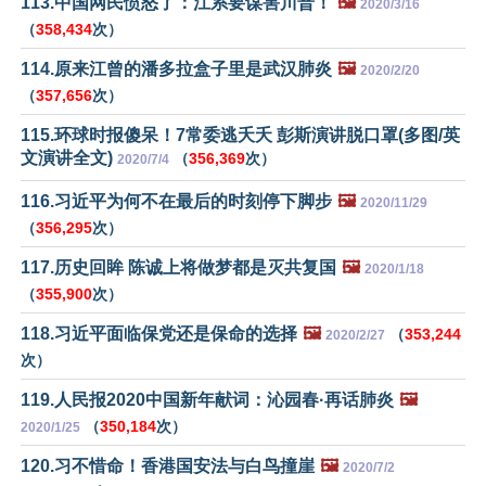
113.中国网民愤怒了：江系要谋害川普！
🖼️
2020/3/16
（
358,434
次）
114.原来江曾的潘多拉盒子里是武汉肺炎
🖼️
2020/2/20
（
357,656
次）
115.环球时报傻呆！7常委逃夭夭 彭斯演讲脱口罩(多图/英
文演讲全文)
（
356,369
次）
2020/7/4
116.习近平为何不在最后的时刻停下脚步
🖼️
2020/11/29
（
356,295
次）
117.历史回眸 陈诚上将做梦都是灭共复国
🖼️
2020/1/18
（
355,900
次）
118.习近平面临保党还是保命的选择
🖼️
（
353,244
2020/2/27
次）
119.人民报2020中国新年献词：沁园春·再话肺炎
🖼️
（
350,184
次）
2020/1/25
120.习不惜命！香港国安法与白鸟撞崖
🖼️
2020/7/2