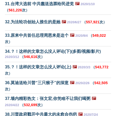
31.台湾大选前 中共蠢送选票给民进党
🖼️
2020/1/10
（
561,226
次）
32.为法轮功创始人接生的是她
🖼️
（
557,921
次）
2020/6/27
33.原来中共首任总理周恩来是这个
🖼️
（
549,022
2020/9/4
次）
34.？！这样的文章怎么没人评论(下)(多图/视频/影片)
（
546,616
次）
2020/3/12
35.？！这样的文章怎么没人评论(上)
🖼️
（
543,772
2020/3/3
次）
36.莫迪送给川普“三只猴子”的深意
🖼️
（
542,505
2020/2/26
次）
37.墙内精彩热文：张文宏,你凭啥不让我们喝粥
🖼️
（
532,699
次）
2020/4/22
38.川普政府戳开中共最大的未愈合伤疤
🖼️
2020/7/24