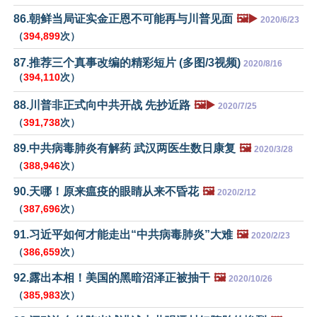
86.朝鲜当局证实金正恩不可能再与川普见面
🖼️▶️
2020/6/23
（
394,899
次）
87.推荐三个真事改编的精彩短片 (多图/3视频)
2020/8/16
（
394,110
次）
88.川普非正式向中共开战 先抄近路
🖼️▶️
2020/7/25
（
391,738
次）
89.中共病毒肺炎有解药 武汉两医生数日康复
🖼️
2020/3/28
（
388,946
次）
90.天哪！原来瘟疫的眼睛从来不昏花
🖼️
2020/2/12
（
387,696
次）
91.习近平如何才能走出“中共病毒肺炎”大难
🖼️
2020/2/23
（
386,659
次）
92.露出本相！美国的黑暗沼泽正被抽干
🖼️
2020/10/26
（
385,983
次）