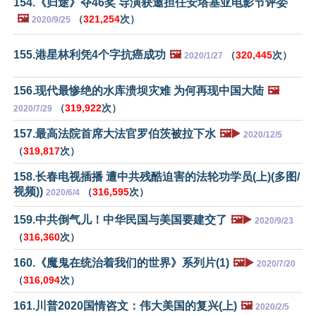
154.《归途》夺46奖 导演获邀担任安塔基亚电影节评委
🖼️
（
321,254
次）
2020/9/25
155.港星林利凭4个字抗癌成功
🖼️
（
320,445
次）
2020/1/27
156.现代最惨绝的水库溃坝灾难 为何再现中国大陆
🖼️
（
319,922
次）
2020/7/29
157.最高法院首席大法官罗伯茨被拉下水
🖼️▶️
2020/12/5
（
319,817
次）
158.长春电视插播 遭中共残酷迫害的法轮功学员(上)(多图/
视频))
（
316,595
次）
2020/6/4
159.中共倒气儿！中华民国与美国要建交了
🖼️▶️
2020/9/23
（
316,360
次）
160.《魔鬼在统治着我们的世界》系列片(1)
🖼️▶️
2020/7/20
（
316,094
次）
161.川普2020国情咨文：伟大美国的复兴(上)
🖼️
2020/2/5