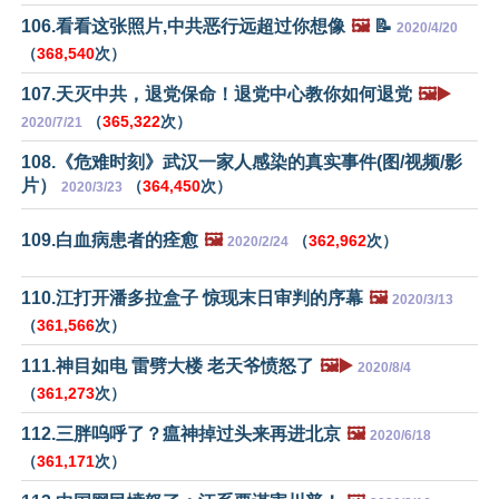
106.看看这张照片,中共恶行远超过你想像
🖼️
📝
2020/4/20
（
368,540
次）
107.天灭中共，退党保命！退党中心教你如何退党
🖼️▶️
（
365,322
次）
2020/7/21
108.《危难时刻》武汉一家人感染的真实事件(图/视频/影
片）
（
364,450
次）
2020/3/23
109.白血病患者的痊愈
🖼️
（
362,962
次）
2020/2/24
110.江打开潘多拉盒子 惊现末日审判的序幕
🖼️
2020/3/13
（
361,566
次）
111.神目如电 雷劈大楼 老天爷愤怒了
🖼️▶️
2020/8/4
（
361,273
次）
112.三胖呜呼了？瘟神掉过头来再进北京
🖼️
2020/6/18
（
361,171
次）