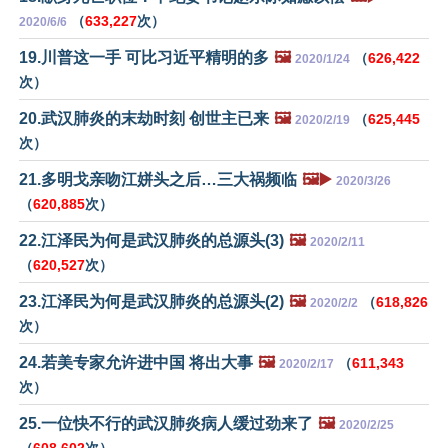
（
633,227
次）
2020/6/6
19.川普这一手 可比习近平精明的多
🖼️
（
626,422
2020/1/24
次）
20.武汉肺炎的末劫时刻 创世主已来
🖼️
（
625,445
2020/2/19
次）
21.多明戈亲吻江姘头之后…三大祸频临
🖼️▶️
2020/3/26
（
620,885
次）
22.江泽民为何是武汉肺炎的总源头(3)
🖼️
2020/2/11
（
620,527
次）
23.江泽民为何是武汉肺炎的总源头(2)
🖼️
（
618,826
2020/2/2
次）
24.若美专家允许进中国 将出大事
🖼️
（
611,343
2020/2/17
次）
25.一位快不行的武汉肺炎病人缓过劲来了
🖼️
2020/2/25