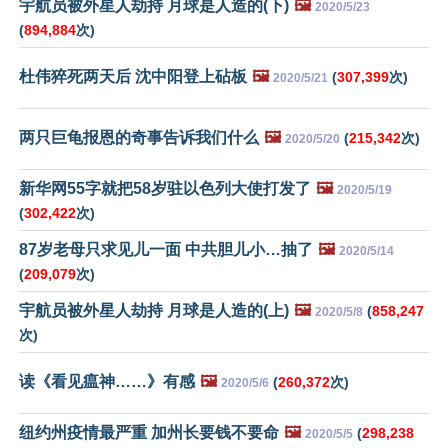
宇航员被外星人劫持 月球是人造的(下)
🖼️
2020/5/23
(
894,884
次)
杜伟猝死两天后 沈中阳登上砧板
🖼️
(
307,399
次)
2020/5/21
两只巨龟报恩的奇事告诉我们什么
🖼️
(
215,342
次)
2020/5/20
新华网55字就把58岁驻以色列大使打发了
🖼️
2020/5/19
(
302,422
次)
87岁老母只求见儿一面 中共胆儿小…抽了
🖼️
2020/5/14
(
209,079
次)
宇航员被外星人劫持 月球是人造的(上)
🖼️
(
858,247
2020/5/8
次)
读《看见瘟神……》有感
🖼️
(
260,372
次)
2020/5/6
纽约州疫情最严重 加州长要钱不要命
🖼️
(
298,238
2020/5/5