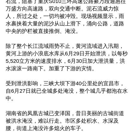
石流，阻塞了重庆S010三环高速公路綦万段通惠往
万盛方向高速路，双向交通中断。泥石流威力惊
人，所过之处，一切均被冲毁。现场视频显示，雨
水裹挟着大量的泥沙从山上滑下，涌向公路，道路
中央的护栏被直接推倒、淹没。

除了整个长江流域雨势不止，黄河流域进入汛期，
黄河上游的小浪底水库从6月29日开始泄洪，以每秒
5,520立方米的速度排水，6月30日加大泄洪量，洪
水滚滚一路南下。加重了下游的灾情。

受到泄洪影响，三峡大坝下游40公里处的宜昌市，
自6月27日就已全城多处淹没，整个城几乎都泡在水
中。

湖南省的凤凰古城已变泽国，昔日美丽的古城街道
被洪水淹没，难以行走。市区多处积水、水深及
腰，街道上淹没许多熄火的车子。
