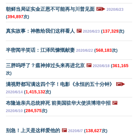
朝鲜当局证实金正恩不可能再与川普见面
🖼️▶️
2020/6/23
(
394,897
次)
真实故事：神教给我们这样看人
🖼️
(
137,329
次)
2020/6/23
半密闻半笑话：江泽民慷慨献妻
(
568,183
次)
2020/6/22
三胖呜呼了？瘟神掉过头来再进北京
🖼️
(
361,165
2020/6/18
次)
满视野都写满这四个字！电影《永恒的五十分钟》
🖼️▶️
(
1,415,132
次)
2020/6/14
布隆迪亲共总统猝死 前美国驻华大使洪博培中招
🖼️
(
284,575
次)
2020/6/10
别急！上天是这样爱他的
🖼️
(
138,627
次)
2020/6/7