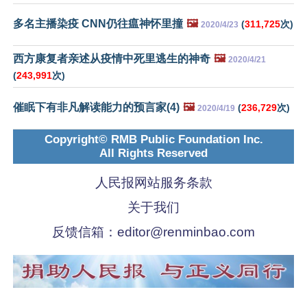
多名主播染疫 CNN仍往瘟神怀里撞
🖼️
(
311,725
次)
2020/4/23
西方康复者亲述从疫情中死里逃生的神奇
🖼️
2020/4/21
(
243,991
次)
催眠下有非凡解读能力的预言家(4)
🖼️
(
236,729
次)
2020/4/19
Copyright© RMB Public Foundation Inc.
All Rights Reserved
人民报网站服务条款
关于我们
反馈信箱：
editor@renminbao.com