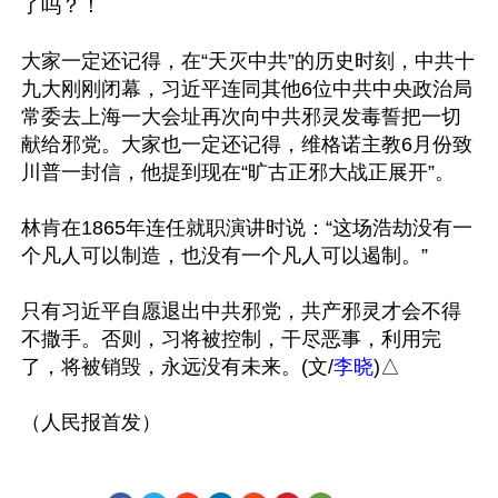
了吗？！

大家一定还记得，在“天灭中共”的历史时刻，中共十
九大刚刚闭幕，习近平连同其他6位中共中央政治局
常委去上海一大会址再次向中共邪灵发毒誓把一切
献给邪党。大家也一定还记得，维格诺主教6月份致
川普一封信，他提到现在“旷古正邪大战正展开”。

林肯在1865年连任就职演讲时说：“这场浩劫没有一
个凡人可以制造，也没有一个凡人可以遏制。”

只有习近平自愿退出中共邪党，共产邪灵才会不得
不撒手。否则，习将被控制，干尽恶事，利用完
了，将被销毁，永远没有未来。(文/
李晓
)△
