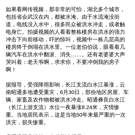
如果看网传视频，那非常的可怕，湖北多个城市，
包括省会武汉在内，都被水淹。由于水流淹没街
道，电线没入水中，很多民众被洪水冲走，或者触
电身亡。拍摄视频的人看着整栋楼房在洪水的强力
冲击下向前移动，吓的惊叫，视频中一栋几层高的
楼房终于倒塌在洪水里。一位老伯伯说，眼看着几
辆汽车在洪水中翻滚、消失……。还有老婆婆大声
哭叫着：老天爷啊，求求你，不要冲倒我的房子
啊！

据报导，受强降雨影响，长江支流白水江暴涨，云
南昭通多地遭受重灾，6月30日，部份地区房屋、车
辆、家畜及农作物都被洪水冲走。昭通彝良白水江
（长江上游支流）水位一夜暴涨8.24米，灾情惨
重。当地居民表示，这是当地50年来最严重的一次
洪灾，损失惨重。
