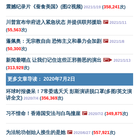
震撼纪录片《蚕食美国》(图/2视频)
(
358,241
次)
2021/1/19
川普宣布华府进入紧急状态 并提供联邦援助
🖼️
2021/1/11
(
55,563
次)
蓬佩奥：无宗教自由 恐怖主义和暴力会加剧
🖼️
2021/1/8
(
50,300
次)
新闻最嘲点 让我们记住这些正邪善恶的演出
🖼️▶️
2021/1/13
(
313,929
次)
更多文章导读：
2020年7月2日
环球时报傻呆！7常委逃夭夭 彭斯演讲脱口罩(多图/英文演
讲全文)
(
356,369
次)
2020/7/4
习不惜命！香港国安法与白鸟撞崖
🖼️
(
349,875
次)
2020/7/2
为法轮功创始人接生的是她
🖼️
(
557,921
次)
2020/6/27