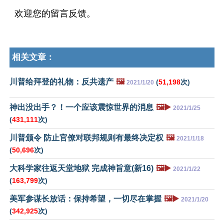
欢迎您的留言反馈。
相关文章：
川普给拜登的礼物：反共遗产
🖼️
(
51,198
次)
2021/1/20
神出没出手？！一个应该震惊世界的消息
🖼️▶️
2021/1/25
(
431,111
次)
川普颁令 防止官僚对联邦规则有最终决定权
🖼️
2021/1/18
(
50,696
次)
大科学家往返天堂地狱 完成神旨意(新16)
🖼️▶️
2021/1/22
(
163,799
次)
美军参谋长放话：保持希望，一切尽在掌握
🖼️▶️
2021/1/20
(
342,925
次)