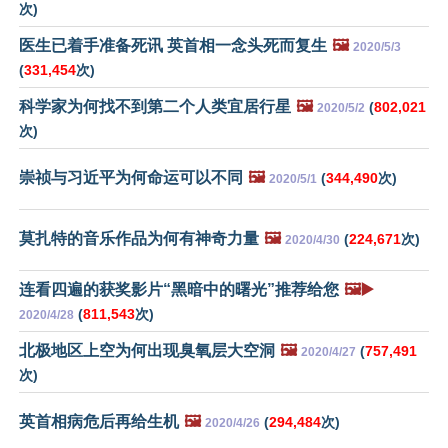
次)
医生已着手准备死讯 英首相一念头死而复生
🖼️
2020/5/3
(
331,454
次)
科学家为何找不到第二个人类宜居行星
🖼️
(
802,021
2020/5/2
次)
崇祯与习近平为何命运可以不同
🖼️
(
344,490
次)
2020/5/1
莫扎特的音乐作品为何有神奇力量
🖼️
(
224,671
次)
2020/4/30
连看四遍的获奖影片“黑暗中的曙光”推荐给您
🖼️▶️
(
811,543
次)
2020/4/28
北极地区上空为何出现臭氧层大空洞
🖼️
(
757,491
2020/4/27
次)
英首相病危后再给生机
🖼️
(
294,484
次)
2020/4/26