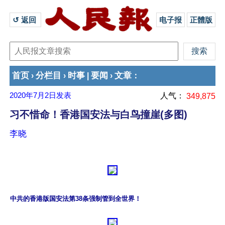
↺ 返回 
电子报
正體版
首页
分栏目
时事
要闻
文章
›
›
|
›
：
2020年7月2日
发表
人气：
349,875
习不惜命！香港国安法与白鸟撞崖(多图)
李晓
中共的香港版国安法第38条强制管到全世界！