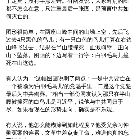
了定局，没有半点差错。有网友说，大家对别的图
都不怎么在意，只注重最后一张图，是预言中共如
何灭亡的。

图形很简单，在两座山峰中间的山坳上空，先后飞
过去4只黑色的鸟儿；有一只白色的鸟儿打算在右边
山峰飞过去，结果在半山腰撞死，血溅峭壁，正向
山下坠落。图画的下边写着一行字：白羽毛鸟儿撞
死在山这边。

有人认为：“这幅图画说明了两点：一是中共要亡在
一个被喻为‘白羽毛鸟儿’的党魁手里，二是这个党魁
最后为中共殉葬。”相当一部份网友认为那只在半山
腰被撞死的白鸟儿是习近平，说他与中共同归于
尽。如果看现在的形势走向，确实是不乐观。

有人说，他怎么能糊涂到如此程度？他受父亲习仲
勋冤案的连累，文革中差点丧了命，难道他真的忘