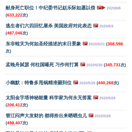
献身死亡职位！中纪委书记赵乐际如愿以偿
🖼️▶️
2020/6/6
(
633,222
次)
逃生者们六四回忆屠杀 美国政府对此表态
🖼️
2020/6/4
(
487,046
次)
东非蝗灾为何如圣经描述的末日景象
🖼️
(
308,598
2020/5/31
次)
孟晚舟脦瑟 何柱国嘬死 习作何打算
🖼️
(
345,731
次)
2020/5/30
小幽默：特鲁多甩锅精准砸到位
🖼️
(
440,268
次)
2020/5/28
太阳金字塔神秘能量 科学家为何永无答案
🖼️
2020/5/28
(
206,412
次)
替江闷声大发财的 都得拎出来晒晒虫儿
🖼️
2020/5/26
(
498,407
次)