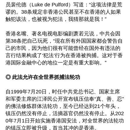
员裴伦德（Luke de Pulford）写道：“这项法律是荒
谬的。38条规定非香港公民甚至不在香港的人如果
触犯该法，也被视为犯法，我猜那就是我！”

香港名嘴、著名电视电影编剧萧若元说，中共会因
第38条把自己玩死，“现在所有外国国家都会警告自
己的市民，因为他们很有可能曾经在国外有违法的
言行结果构成了‘犯法’行为在香港被拘捕。这对于香
港国际金融中心的地位一定是有重大影响。”

◎ 此法允许在全世界抓捕法轮功
自1999年7月20日，时任中共党总书记、国家主席
和军委主席的江泽民公开宣布镇压信奉“真、善、忍”
的佛法修炼群体法轮功，至今已经达到21个年头，
镇压仍然没有停止，活摘器官仍然没有停止。从202
0年7月1日开始实施香港国安法，对全世界的法轮功
的镇压立即被升级，首当其冲的是香港。
