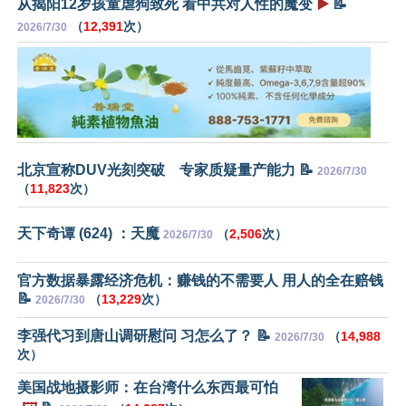
从揭阳12岁孩童虐狗致死 看中共对人性的魔变
▶️
📝
（
12,391
次）
2026/7/30
北京宣称DUV光刻突破 专家质疑量产能力 📝
2026/7/30
（
11,823
次）
天下奇谭 (624) ：天魔
（
2,506
次）
2026/7/30
官方数据暴露经济危机：赚钱的不需要人 用人的全在赔钱
📝
（
13,229
次）
2026/7/30
李强代习到唐山调研慰问 习怎么了？ 📝
（
14,988
2026/7/30
次）
美国战地摄影师：在台湾什么东西最可怕