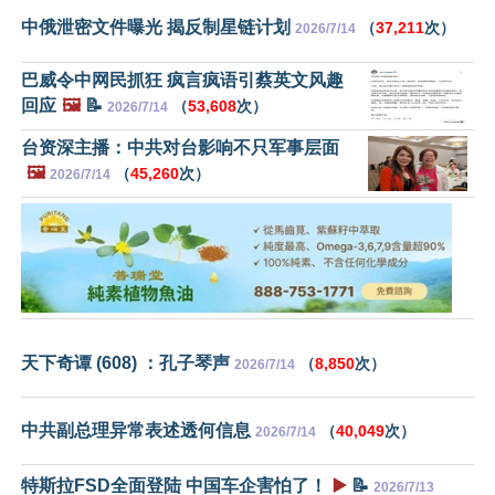
中俄泄密文件曝光 揭反制星链计划
（
37,211
次）
2026/7/14
巴威令中网民抓狂 疯言疯语引蔡英文风趣
回应
🖼️
📝
（
53,608
次）
2026/7/14
台资深主播：中共对台影响不只军事层面
🖼️
（
45,260
次）
2026/7/14
天下奇谭 (608) ：孔子琴声
（
8,850
次）
2026/7/14
中共副总理异常表述透何信息
（
40,049
次）
2026/7/14
特斯拉FSD全面登陆 中国车企害怕了！
▶️
📝
2026/7/13