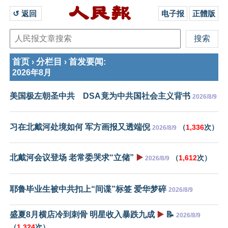
↺ 返回 
电子报
正體版
首页
分栏目
首发要闻
›
›
:
2026年8月
美国极左朝圣中共 DSA竟为中共国社会主义背书
2026/8/9
习在北戴河处境如何 军方画报又透端倪
（
1,336
次）
2026/8/9
北戴河会议登场 老常委哭求“立储”
▶️
（
1,612
次）
2026/8/9
耶鲁毕业生被中共扣上“间谍”标签 爱华梦碎
2026/8/9
盛夏8月横店冷到刺骨 明星收入暴跌九成
▶️
📝
2026/8/9
（
1,324
次）