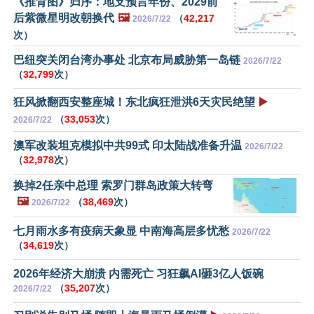
《推背图》归序：地支预言年份、2029前
后紫微星明改朝换代
🖼️
（
42,217
2026/7/22
次）
巴纽突关闭台湾办事处 北京布局威胁第一岛链
2026/7/22
（
32,799
次）
狂风掀翻西安整座城！东北疯狂泄洪6天灾民绝望
▶️
（
33,053
次）
2026/7/22
澳军改装坦克模拟中共99式 印太陆战准备升温
2026/7/22
（
32,978
次）
换掉2任亲中总理 索罗门群岛政策大转弯
🖼️
（
38,469
次）
2026/7/22
七月雨水多有疫病天象显 中南海高层多忧愁
2026/7/22
（
34,619
次）
2026年经济大崩溃 内需死亡 习狂飙AI砸3亿人饭碗
（
35,207
次）
2026/7/22