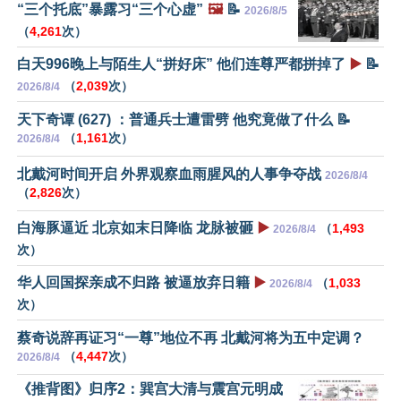
“三个托底”暴露习“三个心虚”
🖼️
📝
2026/8/5
（
4,261
次）
白天996晚上与陌生人“拼好床” 他们连尊严都拼掉了
▶️
📝
（
2,039
次）
2026/8/4
天下奇谭 (627) ：普通兵士遭雷劈 他究竟做了什么 📝
（
1,161
次）
2026/8/4
北戴河时间开启 外界观察血雨腥风的人事争夺战
2026/8/4
（
2,826
次）
白海豚逼近 北京如末日降临 龙脉被砸
▶️
（
1,493
2026/8/4
次）
华人回国探亲成不归路 被逼放弃日籍
▶️
（
1,033
2026/8/4
次）
蔡奇说辞再证习“一尊”地位不再 北戴河将为五中定调？
（
4,447
次）
2026/8/4
《推背图》归序2：巽宫大清与震宫元明成