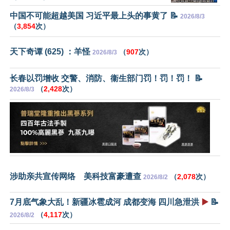
中国不可能超越美国 习近平最上头的事黄了 📝
2026/8/3
（
3,854
次）
天下奇谭 (625) ：羊怪
（
907
次）
2026/8/3
长春以罚增收 交警、消防、衞生部门罚！罚！罚！ 📝
（
2,428
次）
2026/8/3
涉助亲共宣传网络 美科技富豪遭查
（
2,078
次）
2026/8/2
7月底气象大乱！新疆冰雹成河 成都变海 四川急泄洪
▶️
📝
（
4,117
次）
2026/8/2