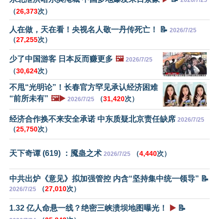
（
26,373
次）
人在做，天在看！央视名人敬一丹传死亡！ 📝
2026/7/25
（
27,255
次）
少了中国游客 日本反而赚更多
🖼️
2026/7/25
（
30,624
次）
不甩“光明论”！长春官方罕见承认经济困难
“前所未有”
🖼️▶️
（
31,420
次）
2026/7/25
经济合作换不来安全承诺 中东质疑北京责任缺席
2026/7/25
（
25,750
次）
天下奇谭 (619) ：魇蛊之术
（
4,440
次）
2026/7/25
中共出炉《意见》拟加强管控 内含“坚持集中统一领导” 📝
（
27,010
次）
2026/7/25
1.32 亿人命悬一线？绝密三峡溃坝地图曝光！
▶️
📝