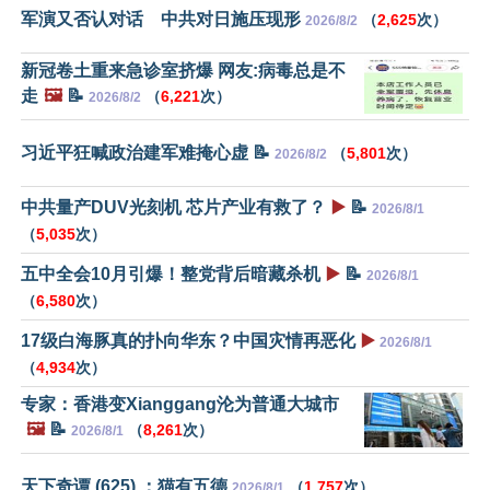
军演又否认对话 中共对日施压现形
（
2,625
次）
2026/8/2
新冠卷土重来急诊室挤爆 网友:病毒总是不
走
🖼️
📝
（
6,221
次）
2026/8/2
习近平狂喊政治建军难掩心虚 📝
（
5,801
次）
2026/8/2
中共量产DUV光刻机 芯片产业有救了？
▶️
📝
2026/8/1
（
5,035
次）
五中全会10月引爆！整党背后暗藏杀机
▶️
📝
2026/8/1
（
6,580
次）
17级白海豚真的扑向华东？中国灾情再恶化
▶️
2026/8/1
（
4,934
次）
专家：香港变Xianggang沦为普通大城市
🖼️
📝
（
8,261
次）
2026/8/1
天下奇谭 (625) ：猫有五德
（
1,757
次）
2026/8/1