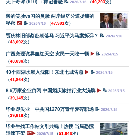
天下奇谭 (610) ：神记善恶 📝
（
40,203
次）
2026/7/16
赖的笑脸vs习的臭脸 两岸经济分道扬镳的
秘密
🖼️
📝
（
47,991
次）
2026/7/16
贾庆林旧部蔡赴朝落马 习近平为马案拆弹？ 📝
2026/7/16
（
43,092
次）
广西突现诡异血红天空 灾民一天吃一顿
▶️
📝
2026/7/15
（
40,636
次）
40个西湖水灌入沈阳！东北七城告急
▶️
📝
2026/7/15
（
41,864
次）
8.6万家企业倒闭 中国婚庆旅拍行业大洗牌
▶️
📝
2026/7/15
（
39,145
次）
毕业即失业 中共国1270万青年梦碎职场 📝
2026/7/15
（
39,618
次）
毕业生找工作帖文引共鸣上热搜 当局恐慌
迅速下架
🖼️▶️
（
51,846
次）
2026/7/15