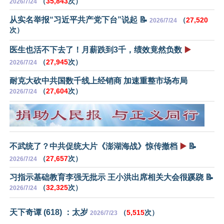
（
35,843
次）
2026/7/24
从实名举报“习近平共产党下台”说起 📝
（
27,520
2026/7/24
次）
医生也活不下去了！月薪跌到3千，绩效竟然负数
▶️
（
27,945
次）
2026/7/24
耐克大砍中共国数千线上经销商 加速重整市场布局
（
27,604
次）
2026/7/24
不武统了？中共促统大片《澎湖海战》惊传撤档
▶️
📝
（
27,657
次）
2026/7/24
习指示基础教育李强无批示 王小洪出席相关大会很蹊跷 📝
（
32,325
次）
2026/7/24
天下奇谭 (618) ：太岁
（
5,515
次）
2026/7/23