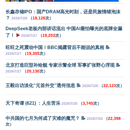
长鑫存储IPO：国产DRAM高光时刻，还是民族情绪泡沫
？
（
18,126
次）
2026/7/28
DeepSeek老板内部讲话流出 中国AI最怕曝光的底牌全漏
了！
▶️
（
19,253
次）
2026/7/27
旺旺之死震动中国！BBC揭露背后不能说的真相 📝
（
19,305
次）
2026/7/27
北京打造巨型补给舰 专家示警全球 军事扩张野心浮现 📝
（
20,130
次）
2026/7/27
王毅出访淡化“元首外交”透何信息 📝
（
22,123
次）
2026/7/26
天下奇谭 (621) ：人生苦乐
（
3,745
次）
2026/7/26
中共国的七月为何成了灾难的魔咒？ 📝
（
22,398
2026/7/26
次）