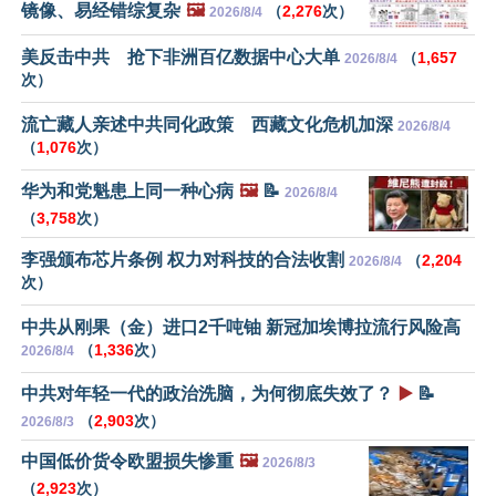
镜像、易经错综复杂
🖼️
（
2,276
次）
2026/8/4
美反击中共 抢下非洲百亿数据中心大单
（
1,657
2026/8/4
次）
流亡藏人亲述中共同化政策 西藏文化危机加深
2026/8/4
（
1,076
次）
华为和党魁患上同一种心病
🖼️
📝
2026/8/4
（
3,758
次）
李强颁布芯片条例 权力对科技的合法收割
（
2,204
2026/8/4
次）
中共从刚果（金）进口2千吨铀 新冠加埃博拉流行风险高
（
1,336
次）
2026/8/4
中共对年轻一代的政治洗脑，为何彻底失效了？
▶️
📝
（
2,903
次）
2026/8/3
中国低价货令欧盟损失惨重
🖼️
2026/8/3
（
2,923
次）