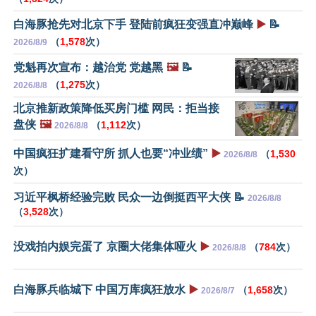
白海豚抢先对北京下手 登陆前疯狂变强直冲巅峰
▶️
📝
（
1,578
次）
2026/8/9
党魁再次宣布：越治党 党越黑
🖼️
📝
（
1,275
次）
2026/8/8
北京推新政策降低买房门槛 网民：拒当接
盘侠
🖼️
（
1,112
次）
2026/8/8
中国疯狂扩建看守所 抓人也要“冲业绩”
▶️
（
1,530
2026/8/8
次）
习近平枫桥经验完败 民众一边倒挺西平大侠 📝
2026/8/8
（
3,528
次）
没戏拍内娱完蛋了 京圈大佬集体哑火
▶️
（
784
次）
2026/8/8
白海豚兵临城下 中国万库疯狂放水
▶️
（
1,658
次）
2026/8/7