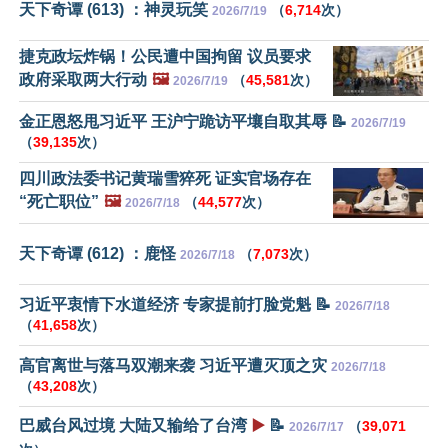
天下奇谭 (613) ：神灵玩笑
（
6,714
次）
2026/7/19
捷克政坛炸锅！公民遭中国拘留 议员要求
政府采取两大行动
🖼️
（
45,581
次）
2026/7/19
金正恩怒甩习近平 王沪宁跪访平壤自取其辱 📝
2026/7/19
（
39,135
次）
四川政法委书记黄瑞雪猝死 证实官场存在
“死亡职位”
🖼️
（
44,577
次）
2026/7/18
天下奇谭 (612) ：鹿怪
（
7,073
次）
2026/7/18
习近平衷情下水道经济 专家提前打脸党魁 📝
2026/7/18
（
41,658
次）
高官离世与落马双潮来袭 习近平遭灭顶之灾
2026/7/18
（
43,208
次）
巴威台风过境 大陆又输给了台湾
▶️
📝
（
39,071
2026/7/17