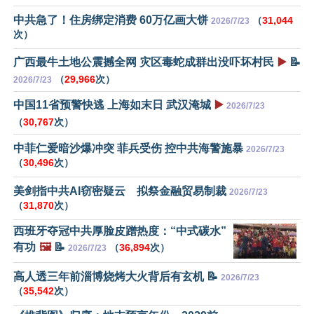
中共急了！住房绑定消费 60万亿画大饼
（
31,044
2026/7/23
次）
广西最牛土地公震撼全网 灾区毒蛇成群出没吓坏村民
▶️
📝
（
29,966
次）
2026/7/23
中国11省预警快逃 上海如末日 武汉淹城
▶️
2026/7/23
（
30,767
次）
中菲仁爱暗沙爆冲突 菲兵受伤 控中共海警施暴
2026/7/23
（
30,496
次）
美剑指中共AI窃密疑云 拟祭金融贸易制裁
2026/7/23
（
31,870
次）
西班牙夺冠中共厚脸皮蹭热度：“中式碳水”
有功
🖼️
📝
（
36,894
次）
2026/7/23
高人透三年前淄博烧烤大火背后有玄机 📝
2026/7/23
（
35,542
次）