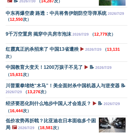
🖼️
📝
（
14,287
次）
2026/7/30
中东再爆空袭 路透：中共将售伊朗防空导弹系统
2026/7/29
（
12,550
次）
9千万空置房 揭穿中共房市泡沫
（
12,779
次）
2026/7/29
红霞真正的杀招来了 中国13省遭殃
▶️
（
13,131
2026/7/29
次）
中国教育大变天！1200万孩子不见了
▶️
📝
2026/7/29
（
15,631
次）
川普重拳堵绝“木马”！美全面封杀中国机器人与逆变器 📝
（
13,276
次）
2026/7/29
经济要恶化到什么地步中国人才会造反？
▶️
📝
2026/7/29
（
16,444
次）
低价攻势再折戟？比亚迪在日本面临多个困
局
🖼️
（
18,581
次）
2026/7/29