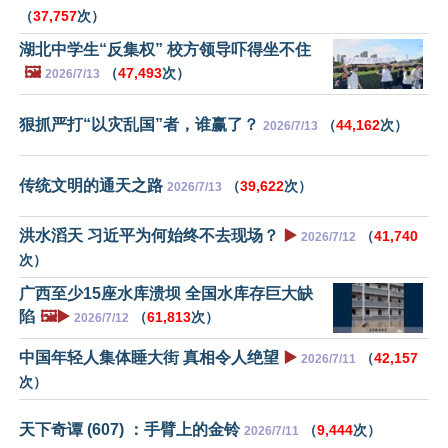
（
37,757
次）
湖北中学生“反集权” 校方领导吓得坐不住
🖼️
（
47,493
次）
2026/7/13
狠抓严打“以灾乱国”者，谁赢了？
（
44,162
次）
2026/7/13
传统文明的通天之路
（
39,622
次）
2026/7/13
洪水滔天 习近平为何始终不去现场？
▶️
（
41,740
2026/7/12
次）
广西至少15座水库溃坝 全国水库存巨大缺
陷
🖼️▶️
（
61,813
次）
2026/7/12
中国年轻人集体睡大街 真相令人绝望
▶️
（
42,157
2026/7/11
次）
天下奇谭 (607) ：手臂上的金铃
（
9,444
次）
2026/7/11