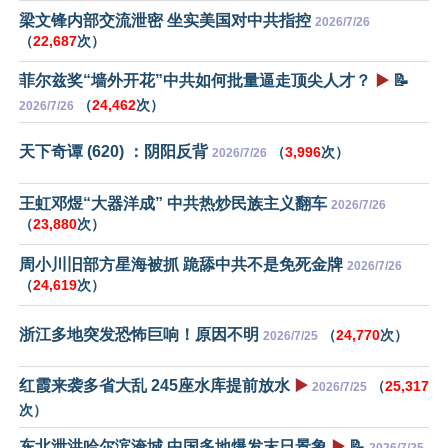
梁文锋内部交流泄密 坐实美国对中共指控
2026/7/26
（
22,687
次）
菲尔兹奖“墙外开花”中共如何批量逼走顶尖人才？
▶️
📝
（
24,462
次）
2026/7/26
天下奇谭 (620) ：阴阳反背
（
3,996
次）
2026/7/26
王虹邓煜“大器洋成” 中共热炒民族主义翻车
2026/7/26
（
23,880
次）
周小川旧部方星海被抓 跪舔中共不是免死金牌
2026/7/26
（
24,619
次）
浙江多地突发恐怖巨响！原因不明
（
24,770
次）
2026/7/25
红霞来袭多省大乱 245座水库提前放水
▶️
（
25,317
2026/7/25
次）
东北泄洪哈尔滨淹城 中国多地爆发末日景象
▶️
📝
2026/7/25