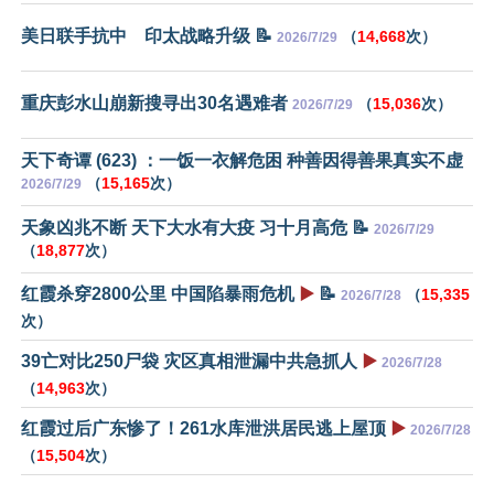
美日联手抗中 印太战略升级 📝
（
14,668
次）
2026/7/29
重庆彭水山崩新搜寻出30名遇难者
（
15,036
次）
2026/7/29
天下奇谭 (623) ：一饭一衣解危困 种善因得善果真实不虚
（
15,165
次）
2026/7/29
天象凶兆不断 天下大水有大疫 习十月高危 📝
2026/7/29
（
18,877
次）
红霞杀穿2800公里 中国陷暴雨危机
▶️
📝
（
15,335
2026/7/28
次）
39亡对比250尸袋 灾区真相泄漏中共急抓人
▶️
2026/7/28
（
14,963
次）
红霞过后广东惨了！261水库泄洪居民逃上屋顶
▶️
2026/7/28
（
15,504
次）