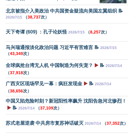
北京被指介入美政治 中共国资金疑流向美国左翼组织 📝
（
38,737
次）
2026/7/15
天下奇谭 (609) ：孔子论妖怪
（
8,257
次）
2026/7/15
马兴瑞通报淡化政治问题 习近平有苦难言 📝
2026/7/15
（
43,349
次）
全球疯抢台湾无人机 中国制造为何失宠？
▶️
📝
2026/7/14
（
37,918
次）
广西灾区现场罕见一幕：疯狂发现金
▶️
📝
2026/7/14
（
38,656
次）
中国又陷危险时刻？新冠阳性率飙升 沈阳告急河北惨烈！
▶️
📝
（
37,109
次）
2026/7/14
苏式老屋逆袭 中共房市复苏神话破灭
（
37,352
次）
2026/7/14