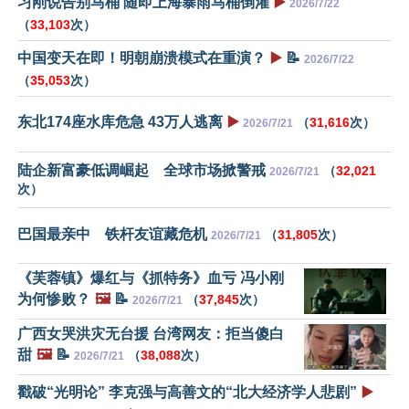
习刚说告别马桶 随即上海暴雨马桶倒灌
▶️
2026/7/22
（
33,103
次）
中国变天在即！明朝崩溃模式在重演？
▶️
📝
2026/7/22
（
35,053
次）
东北174座水库危急 43万人逃离
▶️
（
31,616
次）
2026/7/21
陆企新富豪低调崛起 全球市场掀警戒
（
32,021
2026/7/21
次）
巴国最亲中 铁杆友谊藏危机
（
31,805
次）
2026/7/21
《芙蓉镇》爆红与《抓特务》血亏 冯小刚
为何惨败？
🖼️
📝
（
37,845
次）
2026/7/21
广西女哭洪灾无台援 台湾网友：拒当傻白
甜
🖼️
📝
（
38,088
次）
2026/7/21
戳破“光明论” 李克强与高善文的“北大经济学人悲剧”
▶️