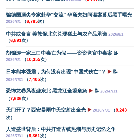
骗德国顶尖专家赴华“交流” 华裔夫妇间谍案幕后黑手曝光
（
6,785
次）
2026/8/1
中共或食言 美敦促北京兑现稀土与农产品承诺
2026/8/1
（
6,891
次）
胡锦涛一家三口中毒亡为假 ——说说党官中毒案 📝
（
10,355
次）
2026/8/1
日本熊本强震，为何没有出现“中国式伤亡”？
▶️
📝
（
7,405
次）
2026/7/31
恐怖龙卷风夜袭东北 黑龙江全境危急
▶️
📝
2026/7/31
（
7,636
次）
天门开了？西安暴雨中天空射出金光
▶️
（
8,243
2026/7/31
次）
人造盛世背后：中共打造古镇热潮与历史记忆之争
（
8,361
次）
2026/7/31