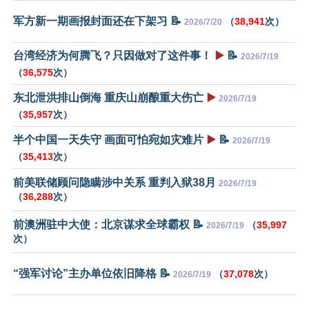
军方新一期画报封面还在下架习 📝
（
38,941
次）
2026/7/20
台湾经济为何腾飞？只因做对了这件事！
▶️
📝
2026/7/19
（
36,575
次）
东北泄洪排山倒海 重庆山崩酿重大伤亡
▶️
2026/7/19
（
35,957
次）
半个中国一天失守 画面可怕宛如灾难片
▶️
📝
2026/7/19
（
35,413
次）
前美联储顾问隐瞒涉中关系 重判入狱38月
2026/7/19
（
36,288
次）
前澳洲驻中大使：北京谋求全球霸权 📝
（
35,997
2026/7/19
次）
“强军讨论”主办单位依旧降格 📝
（
37,078
次）
2026/7/19