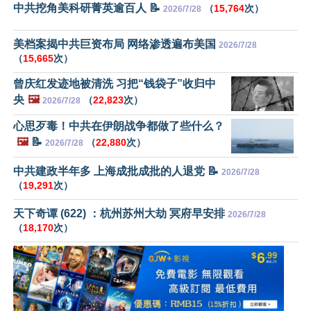
中共挖角美科研菁英逾百人 📝
（
15,764
次）
2026/7/28
美档案揭中共巨资布局 网络渗透遍布美国
2026/7/28
（
15,665
次）
曾庆红发迹地被清洗 习把“钱袋子”收归中
央
🖼️
（
22,823
次）
2026/7/28
心思歹毒！中共在伊朗战争都做了些什么？
🖼️
📝
（
22,880
次）
2026/7/28
中共建政半年多 上海成批成批的人退党 📝
2026/7/28
（
19,291
次）
天下奇谭 (622) ：杭州苏州大劫 冥府早安排
2026/7/28
（
18,170
次）