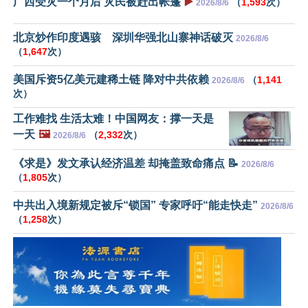
广西受灾一个月后 灾民被赶出帐篷
▶️
（
1,593
次）
2026/8/6
北京炒作印度遇骇 深圳华强北山寨神话破灭
2026/8/6
（
1,647
次）
美国斥资5亿美元建稀土链 降对中共依赖
（
1,141
2026/8/6
次）
工作难找 生活太难！中国网友：撑一天是
一天
🖼️
（
2,332
次）
2026/8/6
《求是》发文承认经济温差 却掩盖致命痛点 📝
2026/8/6
（
1,805
次）
中共出入境新规定被斥“锁国” 专家呼吁“能走快走”
2026/8/6
（
1,258
次）