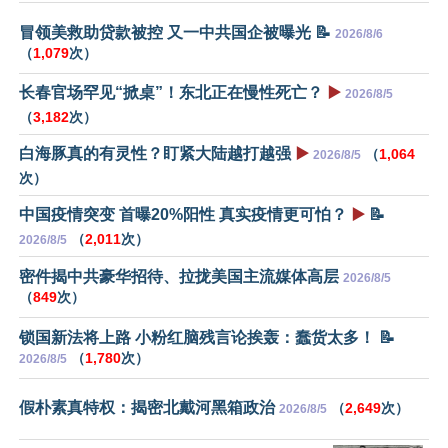
冒领美救助贷款被控 又一中共国企被曝光 📝
2026/8/6
（
1,079
次）
长春官场罕见“掀桌”！东北正在慢性死亡？
▶️
2026/8/5
（
3,182
次）
白海豚真的有灵性？盯紧大陆越打越强
▶️
（
1,064
2026/8/5
次）
中国疫情突变 首曝20%阳性 真实疫情更可怕？
▶️
📝
（
2,011
次）
2026/8/5
密件揭中共豪华招待、拉拢美国主流媒体高层
2026/8/5
（
849
次）
锁国新法将上路 小粉红脑残言论挨轰：蠢货太多！ 📝
（
1,780
次）
2026/8/5
假朴素真特权：揭密北戴河黑箱政治
（
2,649
次）
2026/8/5