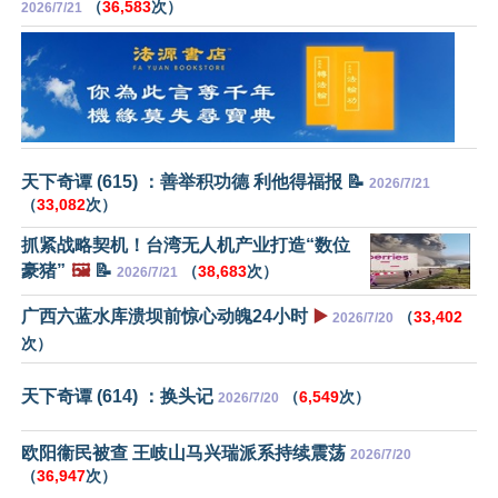
（
36,583
次）
2026/7/21
天下奇谭 (615) ：善举积功德 利他得福报 📝
2026/7/21
（
33,082
次）
抓紧战略契机！台湾无人机产业打造“数位
豪猪”
🖼️
📝
（
38,683
次）
2026/7/21
广西六蓝水库溃坝前惊心动魄24小时
▶️
（
33,402
2026/7/20
次）
天下奇谭 (614) ：换头记
（
6,549
次）
2026/7/20
欧阳衞民被查 王岐山马兴瑞派系持续震荡
2026/7/20
（
36,947
次）