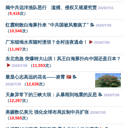
揭中共远洋渔队恶行 滥捕、侵权又规避究责
2026/7/31
（
9,418
次）
红霞刚散白海豚扑来 “中共国被风整疯了” 📝
2026/7/30
（
10,546
次）
广东细坳水库随时溃坝？全村连夜逃命！
▶️
2026/7/30
（
11,067
次）
东北危急 突爆特大山洪！风王白海豚扑向中国还是日本？
▶️
（
11,553
次）
2026/7/30
最显心志高远的花名——凌霄
🖼️
📝
（
12,638
次）
2026/7/30
天象异常下的三峡大坝：从暴雨到地震的反思 📝
2026/7/30
（
12,287
次）
美砸数亿美元 强化全球布局反制中共扩张
2026/7/30
（
10,565
次）