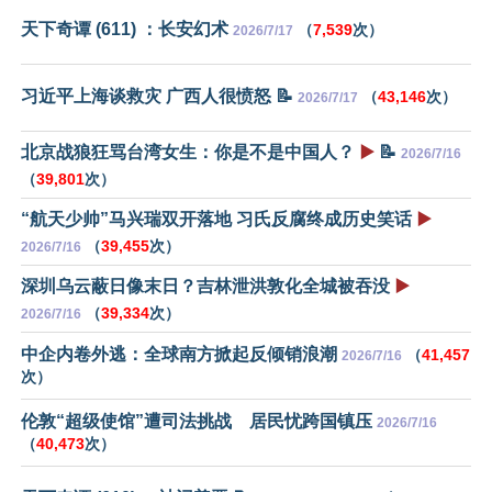
天下奇谭 (611) ：长安幻术
（
7,539
次）
2026/7/17
习近平上海谈救灾 广西人很愤怒 📝
（
43,146
次）
2026/7/17
北京战狼狂骂台湾女生：你是不是中国人？
▶️
📝
2026/7/16
（
39,801
次）
“航天少帅”马兴瑞双开落地 习氏反腐终成历史笑话
▶️
（
39,455
次）
2026/7/16
深圳乌云蔽日像末日？吉林泄洪敦化全城被吞没
▶️
（
39,334
次）
2026/7/16
中企内卷外逃：全球南方掀起反倾销浪潮
（
41,457
2026/7/16
次）
伦敦“超级使馆”遭司法挑战 居民忧跨国镇压
2026/7/16
（
40,473
次）