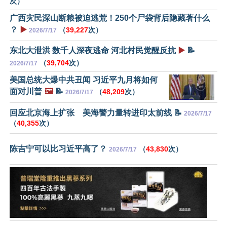
次）
广西灾民深山断粮被迫逃荒！250个尸袋背后隐藏著什么
？
▶️
（
39,227
次）
2026/7/17
东北大泄洪 数千人深夜逃命 河北村民觉醒反抗
▶️
📝
（
39,704
次）
2026/7/17
美国总统大爆中共丑闻 习近平九月将如何
面对川普
🖼️
📝
（
48,209
次）
2026/7/17
回应北京海上扩张 美海警力量转进印太前线 📝
2026/7/17
（
40,355
次）
陈吉宁可以比习近平高了？
（
43,830
次）
2026/7/17