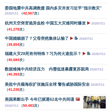
委国地震中共高调救援 国内多灾并发习近平“指示救灾”
（
42,567
次）
2026/7/11
杭州天空突变诡异血粉 中国五大灾难同时爆发
▶️
2026/7/11
（
41,278
次）
中国婚姻崩了？父母突然集体认输了
▶️
📝
2026/7/11
（
39,854
次）
福建火灾28死有何特殊？习为何火速批示？
▶️
📝
2026/7/11
（
40,684
次）
数据难掩中共经济压力 内需低迷暴露复苏困局
2026/7/11
（
40,353
次）
美批中共藉海权扩张施压全球 警告威胁国际安全
2026/7/11
（
41,236
次）
美国果断出手 今年已驱逐62名中共间谍
🖼️
（
50,483
次）
2026/7/11