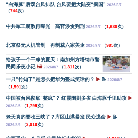
“白海豚”后双台风排队 台风要把大陆变“疯国”
2026/8/7
（
744
次）
中共军工腐败再曝光 高官涉贪判刑
（
1,639
次）
2026/8/7
北京祭无人机管制 再制裁六家美企
（
995
次）
2026/8/7
给孩子一个干净的夏天：南加州方塔纳市警
民同乐夜小记
🖼️
（
1,311
次）
2026/8/7
一只“竹知了”是怎么把华为整成笑话的？
▶️
📝
2026/8/7
（
1,591
次）
中国被台风彻底“整疯”？ 红霞围剿多省 白海豚千里助攻
▶️
（
1,799
次）
2026/8/6
老天真的要收三峡了？库区山洪暴发 民众逃命
▶️
📝
（
3,919
次）
2026/8/6