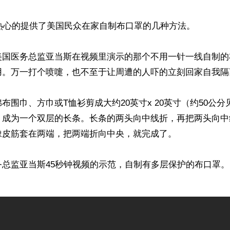
热心的提供了美国民众在家自制布口罩的几种方法。

美国医务总监亚当斯在视频里演示的那个不用一针一线自制的
用。万一打个喷嚏，也不至于让周遭的人吓的立刻回家自我隔离
布围巾、方巾或T恤衫剪成大约20英寸x 20英寸（约50公
，成为一个双层的长条。长条的两头向中线折，再把两头向中
皮筋套在两端，把两端折向中央，就完成了。

总监亚当斯45秒钟视频的示范，自制有多层保护的布口罩。(