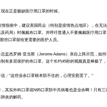
现在正是极缺医疗用口罩的时候。

的疫情指南中，建议美国民众（特别是疫情热点地区），在无
店及药局）时佩戴布口罩。并呼吁普通人不要佩戴医疗用口罩
将那些口罩留给更需要的医护人员。

总监杰罗姆·亚当斯（Jerome Adams）亲自上阵示范，如
制有多层保护的布口罩。这个长约45秒的视频真是棒极了，
说：“这些业余口罩根本防不住的，心理安慰罢了。”

半，其实外科口罩或N95口罩防中共病毒也是业余啊！只有三
肺炎的解药。
