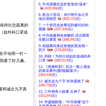
5. 中共国重症监护室里的“谋杀”
🖼️
(
439,966
次)
6. 权当小笑话：央行绝不会让市
场出现钱荒
🖼️
(
405,715
次)
法保持社交疏离的
7. 一个把历史故事说到被叫好的
视频
🖼️▶️
(
397,445
次)
（如外科口罩或
8. 中共病毒肺炎有解药 武汉两医
生数日康复
🖼️
(
388,942
次)
9. 给隔离结束还发烧的英首相一
药方
🖼️▶️
(
376,809
次)
何在不动用一针一
10. 45秒！为何介绍如此速成的布
口罩
🖼️▶️
(
369,514
次)
我看了好几遍。

11. 《危难时刻》武汉一家人感染
的真实事件(图/视频/影片）
(
364,448
次)
12. 诚念这九个字 外孙退烧了
🖼️
(
340,706
次)
退和诚念九字真
13. 三件神奇小故事 太神了
🖼️
(
331,643
次)
14. 华盛顿邮报：“中共病毒”这个
名称更准确
🖼️
(
306,364
次)