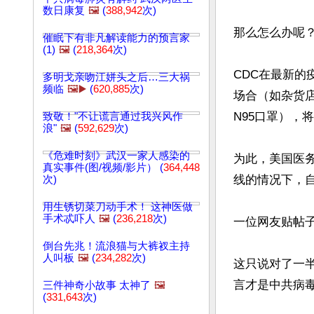
数日康复
🖼️
(
388,942
次)
那么怎么办呢？
催眠下有非凡解读能力的预言家
(1)
🖼️
(
218,364
次)
CDC在最新
多明戈亲吻江姘头之后…三大祸
频临
🖼️▶️
(
620,885
次)
场合（如杂货
N95口罩），
致敬！"不让谎言通过我兴风作
浪"
🖼️
(
592,629
次)
《危难时刻》武汉一家人感染的
为此，美国医务
真实事件(图/视频/影片） (
364,448
线的情况下，自
次)
用生锈切菜刀动手术！ 这神医做
手术忒吓人
🖼️
(
236,218
次)
一位网友贴帖子
倒台先兆！流浪猫与大裤衩主持
人叫板
🖼️
(
234,282
次)
这只说对了一
言才是中共病毒
三件神奇小故事 太神了
🖼️
(
331,643
次)