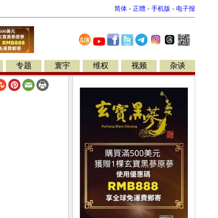
简体
-
正體
-
手机版
-
电子报
专题
寰宇
维权
视频
杂谈