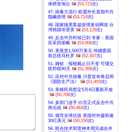
体榜首地位
🖼️
(
53,723
次)
47. 病毒大流行 欧盟外长直指中共
隐瞒疫情
🖼️
(
53,714
次)
48. 国家级黑客趁疫情发动网攻 台
湾韩国等受害
🖼️
(
53,129
次)
49. 反击中共时候已到 专家：美国
应采四策略
🖼️
(
53,006
次)
50. 美悬赏1,500万美元 缉捕委国
前总统马杜罗
🖼️
(
52,307
次)
51. 姆钦：报税截止日不变 可缓交
联邦税90天
🖼️
(
51,956
次)
52. 应对中共病毒 川普宣布将启用
《国防生产法》
🖼️
(
51,493
次)
53. 美移民局暂定5月4日重新开放
🖼️
(
50,708
次)
54. 多部门连手 白宫正式反击中共
舆论战
🖼️
(
50,463
次)
55. 领导全球抗疫 美国对外援助逾
30亿美元
🖼️
(
50,150
次)
56. 联合技术和雷神本周完成合并