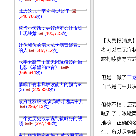
诚念这九个字 外孙退烧了
🖼️
(
340,706
次)
权当小笑话：央行绝不会让市场
出现钱荒
🖼️
(
405,715
次)
【人民报消息
让你和你的亲人成为病毒绕着走
者可以在无症
的人
🖼️
(
287,712
次)
或打喷嚏等方式
水平太高了！毫无雕琢痕迹的微
电影《希望的声音》
🖼️▶️
(
666,644
次)
但是，做了
三
催眠下有非凡解读能力的预言家
自己是与中共
(2)
🖼️
(
229,320
次)
政府迷双眼 澳议员呼吁远离中共
但你不怕，还
🖼️
(
296,413
次)
呛到了，咳嗽
一个把历史故事说到被叫好的视
准确，正确的名
频
🖼️▶️
(
397,445
次)
生。所以尽管咱
中共病毒肺炎有解药 武汉两医生