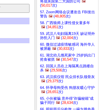
将成美国第二大国防公司
🖼️
(
50,017
次)
57. Zoom网络会议遭攻击 FBI发出
警告
🖼️
(
48,805
次)
58. 广西狼师上课性侵女童多年
🖼️
(
34,851
次)
59. 武汉八旬妇隔离19天 缺证明外
孙拒入门
🖼️
(
32,004
次)
60. 微信过滤疫情敏感词 海外华人
被屏蔽
🖼️
(
30,833
次)
61. 湖北幼儿饿死家中 29岁妈出门
抢食被抓
🖼️
(
30,547
次)
62. 回国人员在上海隔离点跳楼自
杀
🖼️
(
29,506
次)
63. 武汉殡仪馆 民众排长队领骨灰
🖼️
(
29,379
次)
64. 怀孕母狗受伤 狗朋友暖心守护
🖼️
(
28,651
次)
65. 小伙被骗 意外得"诈骗秘籍"成
骗子同行
🖼️
(
28,634
次)
66. 明前雨后分枪旗 一碗乍辨色香