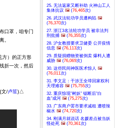
25. 无法返家又断补助 火神山工人
集体抗议
🖼️
(
76,465
次)
26. 武汉法轮功学员遭构陷
🖼️
(
76,370
次)
27. 浙江3名法轮功学员 被非法判
布口罩，咱专门
刑批捕
🖼️
(
76,355
次)
。

28. 沪女教授要求卫健委 公开疫情
信息
🖼️
(
76,113
次)
29. 质疑捐赠物资被倒卖 爆料人遭
分见方）的正方形
威胁
🖼️
(
76,069
次)
线折一次，然后
30. 这些民间神医医术惊人
🖼️
(
76,011
次)
31. 李文足：干涉王全璋回家权利
天理难容
🖼️
(
75,755
次)
文/
卢笙
32. 重庆惊现"树妖" 锯断后"白
血"成河
🖼️
(
75,275
次)
33. 广东商户罢市要求减租 遭喷辣
椒水
🖼️
(
74,720
次)
34. 刚满月就说话 名媛差点被当妖
怪处死
🖼️
(
70,361
次)