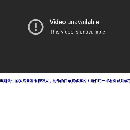
当斯先生的肺活量看来很强大，制作的口罩真够厚的！咱们用一半材料就足够
）
ww.renminbao.com/rmb/articles/2020/4/6/70652.html