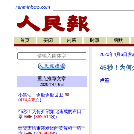
首页
要闻
内幕
时事
幽默
2020年4月6日
发
45秒！为何
重点推荐文章
卢笙
2020年4月6日
小笑话：琢磨琢磨世卫
🖼️
(
474,408
次)
45秒！为何介绍如此速成的布口
罩
🖼️▶️
(
369,514
次)
给隔离结束还发烧的英首相一药
方
🖼️▶️
(
376,809
次)