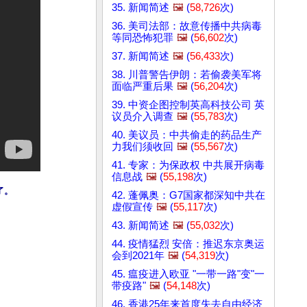
35. 新闻简述
🖼️
(
58,726
次)
36. 美司法部：故意传播中共病毒
等同恐怖犯罪
🖼️
(
56,602
次)
37. 新闻简述
🖼️
(
56,433
次)
38. 川普警告伊朗：若偷袭美军将
面临严重后果
🖼️
(
56,204
次)
39. 中资企图控制英高科技公司 英
议员介入调查
🖼️
(
55,783
次)
40. 美议员：中共偷走的药品生产
力我们须收回
🖼️
(
55,567
次)
41. 专家：为保政权 中共展开病毒
信息战
🖼️
(
55,198
次)
了。
42. 蓬佩奥：G7国家都深知中共在
虚假宣传
🖼️
(
55,117
次)
43. 新闻简述
🖼️
(
55,032
次)
44. 疫情猛烈 安倍：推迟东京奥运
会到2021年
🖼️
(
54,319
次)
45. 瘟疫进入欧亚 "一带一路"变"一
带疫路"
🖼️
(
54,148
次)
46. 香港25年来首度失去自由经济