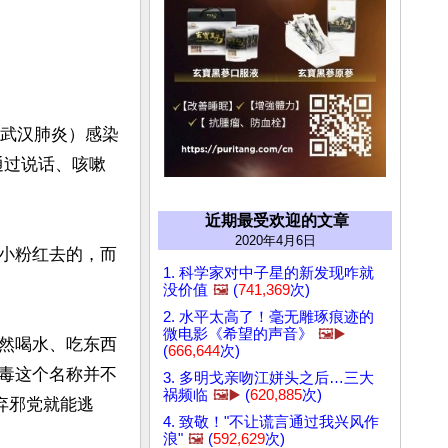
（武汉肺炎）感染
通过说话、咳嗽
近期最受欢迎的文章
2020年4月6日
小粉红去的，而
1. 科学家对中子星的新发现咋就
没价值
🖼️
(
741,369
次)
2. 水平太高了！毫无雕琢痕迹的
微电影《希望的声音》
🖼️▶️
然喝水、吃东西
(
666,644
次)
毒这个名称并不
3. 多明戈亲吻江姘头之后…三大
祸频临
🖼️▶️
(
620,885
次)
唾弃邪党就能逃
4. 致敬！"不让谎言通过我兴风作
浪"
🖼️
(
592,629
次)