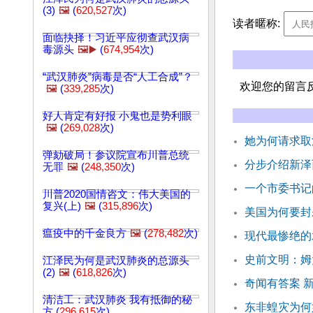
(3)
🖼️
(
620,527
次)
读者暱称:
面临抉择！习近平应彻查武汉病
毒源头
🖼️▶️
(
674,954
次)
“武汉肺炎”病毒是否“人工合成”？
欢迎您的留言
🖼️
(
339,285
次)
好人肯定有好报 小鬼也是势利眼
🖼️
(
269,028
次)
她为何请求取
弹劾破局！参议院宣布川普总统
分步介绍新泽
无罪
🖼️
(
248,350
次)
一个市委书记
川普2020国情咨文：伟大美国的
复兴(上)
🖼️
(
315,896
次)
美国为何要封杀
瘟疫中的千金良方
🖼️
(
278,482
次)
现代最惨绝的
史前文明：姆
江泽民为何是武汉肺炎的总源头
(2)
🖼️
(
618,826
次)
奇闻有答案 
清洁工：武汉肺炎 我有抵御的秘
东非蝗灾为何
方 (
296,615
次)