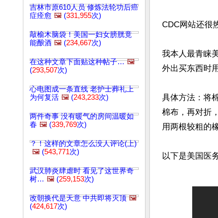
吉林市原610人员 修炼法轮功后癌
症痊愈
🖼️
(
331,955
次)
CDC网站还很
敲榆木脑袋！美国一妇女膀胱竟
能酿酒
🖼️
(
234,667
次)
我本人最青睐
在这种文章下面贴这种帖子…
🖼️
外出买东西时
(
293,507
次)
心电图成一条直线 老护士葬礼上
具体方法：将棉
为何复活
🖼️
(
243,233
次)
棉布，再对折
两件奇事 没有暖气的房间温暖如
春
🖼️
(
339,769
次)
用两根较粗的橡
？！这样的文章怎么没人评论(上)
🖼️
(
543,771
次)
以下是美国医务
武汉肺炎肆虐时 看见了这世界奇
树…
🖼️
(
259,153
次)
改朝换代是天意 中共即将灭顶
🖼️
(
424,617
次)