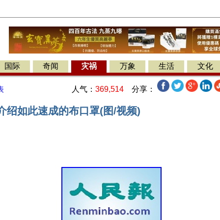
国际
奇闻
灾祸
万象
生活
文化
人气：
369,514
分享：
表
介绍如此速成的布口罩(图/视频)