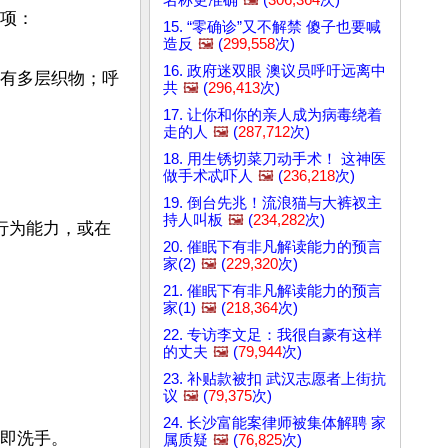
项：

15. “零确诊”又不解禁 傻子也要喊
造反
🖼️
(
299,558
次)
16. 政府迷双眼 澳议员呼吁远离中
要有多层织物；呼
共
🖼️
(
296,413
次)
17. 让你和你的亲人成为病毒绕着
走的人
🖼️
(
287,712
次)
18. 用生锈切菜刀动手术！ 这神医
做手术忒吓人
🖼️
(
236,218
次)
19. 倒台先兆！流浪猫与大裤衩主
持人叫板
🖼️
(
234,282
次)
行为能力，或在
20. 催眠下有非凡解读能力的预言
家(2)
🖼️
(
229,320
次)
21. 催眠下有非凡解读能力的预言
家(1)
🖼️
(
218,364
次)
22. 专访李文足：我很自豪有这样
的丈夫
🖼️
(
79,944
次)
23. 补贴款被扣 武汉志愿者上街抗
议
🖼️
(
79,375
次)
24. 长沙富能案律师被集体解聘 家
即洗手。

属质疑
🖼️
(
76,825
次)