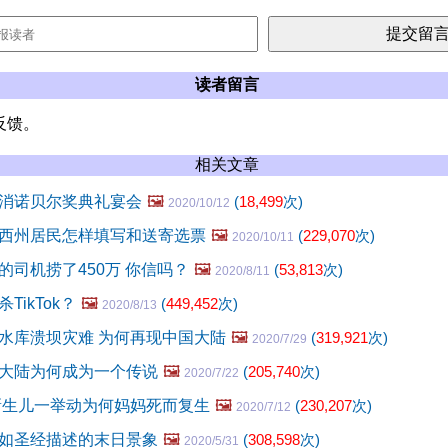
读者留言
反馈。
相关文章
消诺贝尔奖典礼宴会
🖼️
(
18,499
次)
2020/10/12
西州居民怎样填写和送寄选票
🖼️
(
229,070
次)
2020/10/11
的司机捞了450万 你信吗？
🖼️
(
53,813
次)
2020/8/11
TikTok？
🖼️
(
449,452
次)
2020/8/13
水库溃坝灾难 为何再现中国大陆
🖼️
(
319,921
次)
2020/7/29
大陆为何成为一个传说
🖼️
(
205,740
次)
2020/7/22
新生儿一举动为何妈妈死而复生
🖼️
(
230,207
次)
2020/7/12
如圣经描述的末日景象
🖼️
(
308,598
次)
2020/5/31