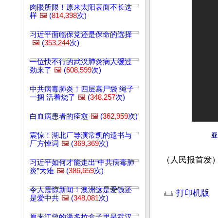
肉眼所限！原来太阳表面不长这
样
🖼️
(
814,398
次)
习近平面临保党还是保命的选择
🖼️
(
353,244
次)
一位快不行的武汉肺炎病人缓过
劲来了
🖼️
(
608,599
次)
中共病毒肺炎！四层裹尸袋 绳子
一捆 活着烧了
🖼️
(
348,257
次)
白血病患者的痊愈
🖼️
(
362,959
次)
震惊！湖北厂导演常凯的遗书与
亚
厂方悼词
🖼️
(
369,369
次)
（人民报首发
习近平如何才能走出“中共病毒肺
炎”大难
🖼️
(
386,659
次)
文章网址: http://w
令人震惊新闻！澳洲这是爱钱还
打印机版
是爱中共
🖼️
(
348,081
次)
原来江曾的潘多拉盒子里是武汉