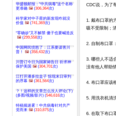
华盛顿邮报：“中共病毒”这个名称
CDC说，为了
更准确
🖼️
(
306,364
次)
科学家对中子星的新发现咋就没
1. 戴布口罩
价值
🖼️
(
741,369
次)
吸不受限制；清
“零确诊”又不解禁 傻子也要喊造反
🖼️
(
299,558
次)
2. 自制布口
中国网民愤怒了：江系要谋害川
普！
🖼️
(
358,432
次)
3. 哪些人不
川普订今日为国家祷告日 祈求神
保护美国
🖼️
(
304,701
次)
没有他人帮助情
江打开潘多拉盒子 惊现末日审判
的序幕
🖼️
(
361,564
次)
4. 布口罩应该
？！这样的文章怎么没人评论(下)
(多图/视频/影片) (
546,616
次)
5. 用洗衣机
特稿揭迷雾！中共病毒针对共产
党而来
🖼️
(
310,875
次)
6. 在取下布