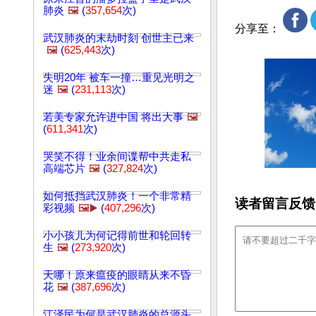
肺炎
🖼️
(
357,654
次)
分享至：
武汉肺炎的末劫时刻 创世主已来
🖼️
(
625,443
次)
失明20年 被车一撞…重见光明之
迷
🖼️
(
231,113
次)
若美专家允许进中国 将出大事
🖼️
(
611,341
次)
哭笑不得！业余间谍帮中共走私
高端芯片
🖼️
(
327,824
次)
如何抵挡武汉肺炎！一个非常精
读者留言反馈
彩视频
🖼️▶️
(
407,296
次)
小小孩儿为何记得前世和轮回转
生
🖼️
(
273,920
次)
天哪！原来瘟疫的眼睛从来不昏
花
🖼️
(
387,696
次)
江泽民为何是武汉肺炎的总源头