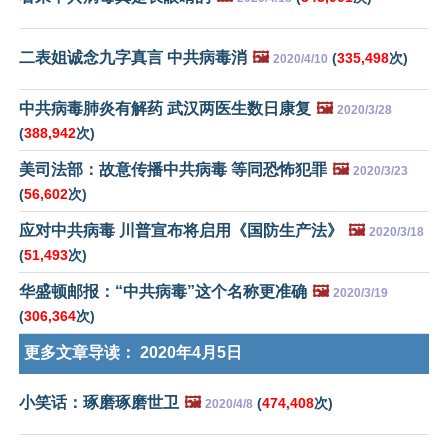
二表姐诚念九字真言 中共病毒消
🖼️
(
335,498
次)
2020/4/10
中共病毒肺炎有解药 武汉两医生数日康复
🖼️
2020/3/28
(
388,942
次)
美司法部：故意传播中共病毒 等同恐怖犯罪
🖼️
2020/3/23
(
56,602
次)
应对中共病毒 川普宣布将启用《国防生产法》
🖼️
2020/3/18
(
51,493
次)
华盛顿邮报：“中共病毒”这个名称更准确
🖼️
2020/3/19
(
306,364
次)
更多文章导读：
2020年4月5日
小笑话：琢磨琢磨世卫
🖼️
(
474,408
次)
2020/4/8