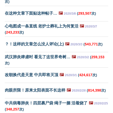
次)
在这种文章下面贴这种帖子…
🖼️
(
293,507
次)
2020/3/8
心电图成一条直线 老护士葬礼上为何复活
🖼️
2020/3/7
(
243,233
次)
？！这样的文章怎么没人评论(上)
🖼️
(
543,771
次)
2020/3/3
武汉肺炎肆虐时 看见了这世界奇树…
🖼️
(
259,153
2020/3/2
次)
改朝换代是天意 中共即将灭顶
🖼️
(
424,617
次)
2020/3/1
肉眼所限！原来太阳表面不长这样
🖼️
(
814,398
次)
2020/2/28
中共病毒肺炎！四层裹尸袋 绳子一捆 活着烧了
🖼️
2020/2/25
(
348,257
次)