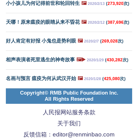
小小孩儿为何记得前世和轮回转生
🖼️
(
273,920
次)
2020/2/13
天哪！原来瘟疫的眼睛从来不昏花
🖼️
(
387,696
次)
2020/2/12
好人肯定有好报 小鬼也是势利眼
🖼️
(
269,028
次)
2020/2/7
相声表演者死里逃生的神奇故事
🖼️▶️
(
430,282
次)
2020/1/29
名画与预言 瘟疫为何从武汉开始
🖼️
(
425,080
次)
2020/1/28
Copyright© RMB Public Foundation Inc.
All Rights Reserved
人民报网站服务条款
关于我们
反馈信箱：
editor@renminbao.com