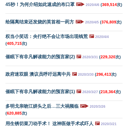
45秒！为何介绍如此速成的布口罩
🖼️▶️
(
369,514
次)
2020/4/6
给隔离结束还发烧的英首相一药方
🖼️▶️
(
376,809
次)
2020/4/5
权当小笑话：央行绝不会让市场出现钱荒
🖼️
2020/4/4
(
405,715
次)
催眠下有非凡解读能力的预言家(2)
🖼️
(
229,320
次)
2020/3/31
政府迷双眼 澳议员呼吁远离中共
🖼️
(
296,413
次)
2020/3/30
催眠下有非凡解读能力的预言家(1)
🖼️
(
218,364
次)
2020/3/27
多明戈亲吻江姘头之后…三大祸频临
🖼️▶️
2020/3/26
(
620,885
次)
用生锈切菜刀动手术！ 这神医做手术忒吓人
🖼️
2020/3/21