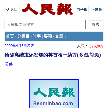
↺ 返回 
电子报
正體版
首页
分栏目
时事
要闻
文章
›
›
|
›
：
2020年4月5日
发表
人气：
376,809
给隔离结束还发烧的英首相一药方(多图/视频)
吴莱