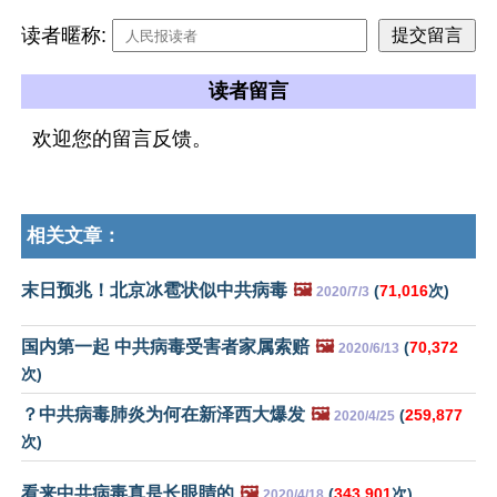
读者暱称:
读者留言
欢迎您的留言反馈。
相关文章：
末日预兆！北京冰雹状似中共病毒
🖼️
(
71,016
次)
2020/7/3
国内第一起 中共病毒受害者家属索赔
🖼️
(
70,372
2020/6/13
次)
？中共病毒肺炎为何在新泽西大爆发
🖼️
(
259,877
2020/4/25
次)
看来中共病毒真是长眼睛的
🖼️
(
343,901
次)
2020/4/18