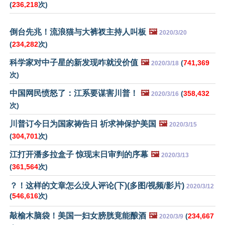
(
236,218
次)
倒台先兆！流浪猫与大裤衩主持人叫板
🖼️
2020/3/20
(
234,282
次)
科学家对中子星的新发现咋就没价值
🖼️
(
741,369
2020/3/18
次)
中国网民愤怒了：江系要谋害川普！
🖼️
(
358,432
2020/3/16
次)
川普订今日为国家祷告日 祈求神保护美国
🖼️
2020/3/15
(
304,701
次)
江打开潘多拉盒子 惊现末日审判的序幕
🖼️
2020/3/13
(
361,564
次)
？！这样的文章怎么没人评论(下)(多图/视频/影片)
2020/3/12
(
546,616
次)
敲榆木脑袋！美国一妇女膀胱竟能酿酒
🖼️
(
234,667
2020/3/9