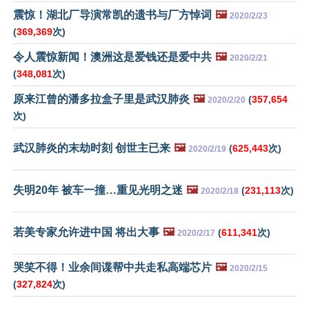
震惊！湖北厂导演常凯的遗书与厂方悼词
🖼️
2020/2/23
(
369,369
次)
令人震惊新闻！澳洲这是爱钱还是爱中共
🖼️
2020/2/21
(
348,081
次)
原来江曾的潘多拉盒子里是武汉肺炎
🖼️
(
357,654
2020/2/20
次)
武汉肺炎的末劫时刻 创世主已来
🖼️
(
625,443
次)
2020/2/19
失明20年 被车一撞…重见光明之迷
🖼️
(
231,113
次)
2020/2/18
若美专家允许进中国 将出大事
🖼️
(
611,341
次)
2020/2/17
哭笑不得！业余间谍帮中共走私高端芯片
🖼️
2020/2/15
(
327,824
次)