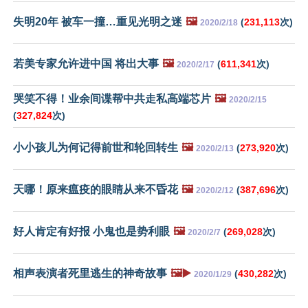
失明20年 被车一撞…重见光明之迷
🖼️
(
231,113
次)
2020/2/18
若美专家允许进中国 将出大事
🖼️
(
611,341
次)
2020/2/17
哭笑不得！业余间谍帮中共走私高端芯片
🖼️
2020/2/15
(
327,824
次)
小小孩儿为何记得前世和轮回转生
🖼️
(
273,920
次)
2020/2/13
天哪！原来瘟疫的眼睛从来不昏花
🖼️
(
387,696
次)
2020/2/12
好人肯定有好报 小鬼也是势利眼
🖼️
(
269,028
次)
2020/2/7
相声表演者死里逃生的神奇故事
🖼️▶️
(
430,282
次)
2020/1/29