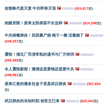
改朝换代是天意 中共即将灭顶
🖼️
(
424,617
次)
2020/3/1
肉眼所限！原来太阳表面不长这样
🖼️
(
814,398
次)
2020/2/28
中共病毒肺炎！四层裹尸袋 绳子一捆 活着烧了
🖼️
2020/2/25
(
348,257
次)
震惊！湖北厂导演常凯的遗书与厂方悼词
🖼️
2020/2/23
(
369,369
次)
令人震惊新闻！澳洲这是爱钱还是爱中共
🖼️
2020/2/21
(
348,081
次)
原来江曾的潘多拉盒子里是武汉肺炎
🖼️
(
357,654
2020/2/20
次)
武汉肺炎的末劫时刻 创世主已来
🖼️
(
625,443
次)
2020/2/19