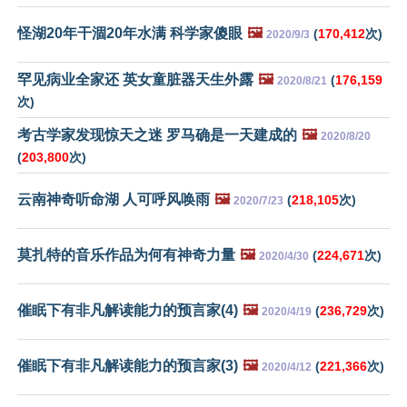
怪湖20年干涸20年水满 科学家傻眼
🖼️
(
170,412
次)
2020/9/3
罕见病业全家还 英女童脏器天生外露
🖼️
(
176,159
2020/8/21
次)
考古学家发现惊天之迷 罗马确是一天建成的
🖼️
2020/8/20
(
203,800
次)
云南神奇听命湖 人可呼风唤雨
🖼️
(
218,105
次)
2020/7/23
莫扎特的音乐作品为何有神奇力量
🖼️
(
224,671
次)
2020/4/30
催眠下有非凡解读能力的预言家(4)
🖼️
(
236,729
次)
2020/4/19
催眠下有非凡解读能力的预言家(3)
🖼️
(
221,366
次)
2020/4/12