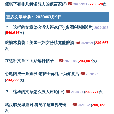
催眠下有非凡解读能力的预言家(2)
🖼️
(
229,320
次)
2020/3/31
更多文章导读：
2020年3月9日
？！这样的文章怎么没人评论(下)(多图/视频/影片)
2020/3/12
(
546,616
次)
敲榆木脑袋！美国一妇女膀胱竟能酿酒
🖼️
(
234,667
2020/3/9
次)
在这种文章下面贴这种帖子…
🖼️
(
293,507
次)
2020/3/8
心电图成一条直线 老护士葬礼上为何复活
🖼️
2020/3/7
(
243,233
次)
？！这样的文章怎么没人评论(上)
🖼️
(
543,771
次)
2020/3/3
武汉肺炎肆虐时 看见了这世界奇树…
🖼️
(
259,153
2020/3/2
次)