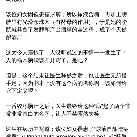
该位妇女因罹患糖尿病，所以尿液含糖，再加上膀
胱里有光滑念珠菌（有酵母的作用），于是她的膀
胱就具备了发酵和产出酒精的全过程，成了个天然
酿酒厂！

这太令人震惊了，人没听说过的事情一一发生了！
人的榆木脑袋该开开窍了。是吧？

但是，这个结果让医生释然之后，也让医生无所措
手足，因为书本上没有这个病的名称啊，该如何给
它下定义呢？

一番绞尽脑汁之后，医生最终给这种“病”起了两个非
常非常直白的名字，让人不禁哑然失笑。

医生在病历中写道：该位妇女罹患了“尿液自酿造症
候群”（Urinary Auto-Brewery Syndrome）或“膀胱