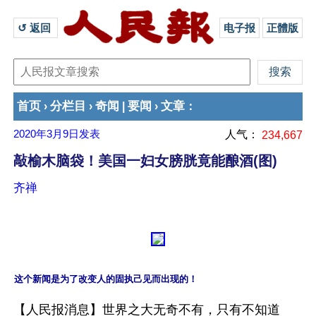
↺ 返回 
电子报
正體版
首页
分栏目
奇闻
要闻
文章
›
›
|
›
：
2020年3月9日
发表
人气：
234,667
敲榆木脑袋！美国一妇女膀胱竟能酿酒(图)
齐禅
这个新闻是为了改变人的固执己见而出现的！
【人民报消息】世界之大无奇不有，只有不知道