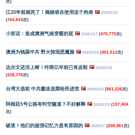
次)
江20年前就死了！揭秘谁在使用这个肉身
🖼️
2020/1/19
(
764,643
次)
小笑话：造成澳洲气候变暖的屁
🖼️
(
470,775
次)
2020/1/17
澳洲为钱舔中共 野火惊现恶魔脸
🖼️
(
301,512
次)
2020/1/16
达尔文还没上树！咋两亿年前已有皮鞋
🖼️
2020/1/14
(
228,776
次)
台湾大选前 中共蠢送选票给民进党
🖼️
(
561,226
次)
2020/1/10
阿根廷5号公路有时空隧道？不好解释
🖼️
(
157,404
2020/1/10
次)
破迷！他们的超强记忆力是有原因的
🖼️
(
208,961
次)
2020/1/7