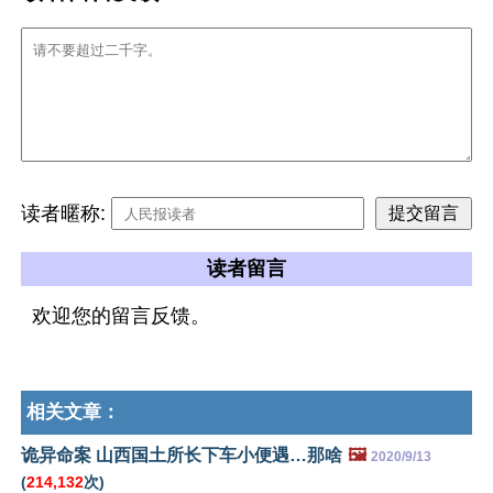
读者暱称:
读者留言
欢迎您的留言反馈。
相关文章：
诡异命案 山西国土所长下车小便遇…那啥
🖼️
2020/9/13
(
214,132
次)