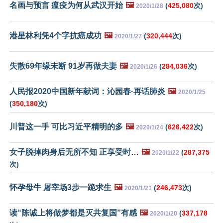
名画与预言 瘟疫为何从武汉开始
🖼️
(
425,080
次)
2020/1/28
港星林利凭4个字抗癌成功
🖼️
(
320,444
次)
2020/1/27
失散69年缘未断 91岁再做夫妻
🖼️
(
284,036
次)
2020/1/26
人民报2020中国新年献词：沁园春·再话肺炎
🖼️
2020/1/25
(
350,180
次)
川普这一手 可比习近平精明的多
🖼️
(
626,422
次)
2020/1/24
女子脱掉肉身后无所不知 正享受时…
🖼️
(
287,375
2020/1/22
次)
怀孕母牛 屠宰场3步一跪求生
🖼️
(
246,473
次)
2020/1/21
读“陈诚上将做梦都是灭共复国”有感
🖼️
(
337,178
2020/1/20