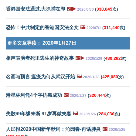
香港国安法通过,大抓捕在即
🖼️▶️
(
330,045
次)
2020/6/30
恐怖！中共制定的香港国安法全文
🖼️
(
311,440
次)
2020/7/1
更多文章导读：
2020年1月27日
相声表演者死里逃生的神奇故事
🖼️▶️
(
430,282
次)
2020/1/29
名画与预言 瘟疫为何从武汉开始
🖼️
(
425,080
次)
2020/1/28
港星林利凭4个字抗癌成功
🖼️
(
320,444
次)
2020/1/27
失散69年缘未断 91岁再做夫妻
🖼️
(
284,036
次)
2020/1/26
人民报2020中国新年献词：沁园春·再话肺炎
🖼️
2020/1/25