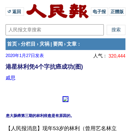
↺ 返回 
电子报
正體版
首页
分栏目
灾祸
要闻
文章
›
›
|
›
：
2020年1月27日
发表
人气：
320,444
港星林利凭4个字抗癌成功(图)
戚思
患大肠癌第三期的林利痊愈是有原因的。
【人民报消息】现年53岁的林利（曾用艺名林立