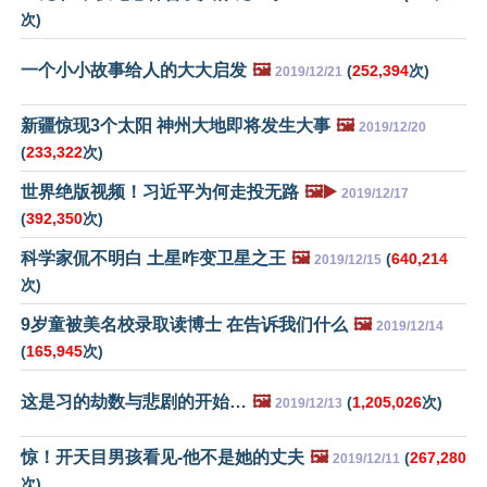
次)
一个小小故事给人的大大启发
🖼️
(
252,394
次)
2019/12/21
新疆惊现3个太阳 神州大地即将发生大事
🖼️
2019/12/20
(
233,322
次)
世界绝版视频！习近平为何走投无路
🖼️▶️
2019/12/17
(
392,350
次)
科学家侃不明白 土星咋变卫星之王
🖼️
(
640,214
2019/12/15
次)
9岁童被美名校录取读博士 在告诉我们什么
🖼️
2019/12/14
(
165,945
次)
这是习的劫数与悲剧的开始…
🖼️
(
1,205,026
次)
2019/12/13
惊！开天目男孩看见-他不是她的丈夫
🖼️
(
267,280
2019/12/11
次)