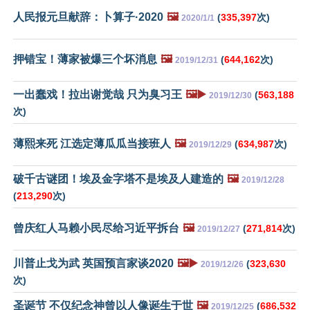
人民报元旦献辞：卜算子·2020
🖼️
(
335,397
次)
2020/1/1
押错宝！薄家被爆三个坏消息
🖼️
(
644,162
次)
2019/12/31
一出蠢戏！拉出谢觉哉 只为臭习王
🖼️▶️
(
563,188
2019/12/30
次)
薄熙来死 江选定薄瓜瓜当接班人
🖼️
(
634,987
次)
2019/12/29
破千古谜团！埃及金字塔不是埃及人建造的
🖼️
2019/12/28
(
213,290
次)
曾庆红人马赖小民尽给习近平拆台
🖼️
(
271,814
次)
2019/12/27
川普止戈为武 英国预言家谈2020
🖼️▶️
(
323,630
2019/12/26
次)
圣诞节 不仅纪念神曾以人像诞生于世
🖼️
(
686,532
2019/12/25