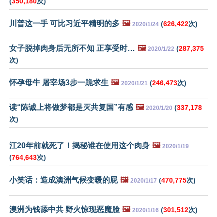
(
350,180
次)
川普这一手 可比习近平精明的多
🖼️
(
626,422
次)
2020/1/24
女子脱掉肉身后无所不知 正享受时…
🖼️
(
287,375
2020/1/22
次)
怀孕母牛 屠宰场3步一跪求生
🖼️
(
246,473
次)
2020/1/21
读“陈诚上将做梦都是灭共复国”有感
🖼️
(
337,178
2020/1/20
次)
江20年前就死了！揭秘谁在使用这个肉身
🖼️
2020/1/19
(
764,643
次)
小笑话：造成澳洲气候变暖的屁
🖼️
(
470,775
次)
2020/1/17
澳洲为钱舔中共 野火惊现恶魔脸
🖼️
(
301,512
次)
2020/1/16