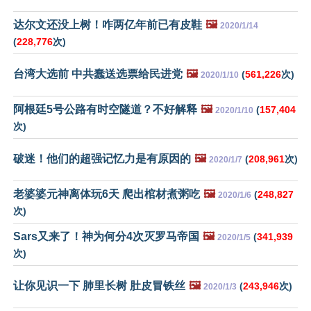
达尔文还没上树！咋两亿年前已有皮鞋
🖼️
2020/1/14
(
228,776
次)
台湾大选前 中共蠢送选票给民进党
🖼️
(
561,226
次)
2020/1/10
阿根廷5号公路有时空隧道？不好解释
🖼️
(
157,404
2020/1/10
次)
破迷！他们的超强记忆力是有原因的
🖼️
(
208,961
次)
2020/1/7
老婆婆元神离体玩6天 爬出棺材煮粥吃
🖼️
(
248,827
2020/1/6
次)
Sars又来了！神为何分4次灭罗马帝国
🖼️
(
341,939
2020/1/5
次)
让你见识一下 肺里长树 肚皮冒铁丝
🖼️
(
243,946
次)
2020/1/3