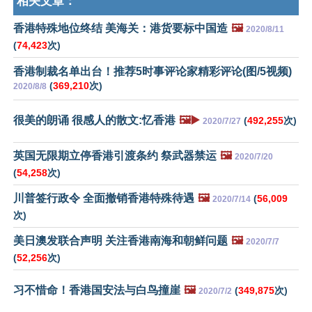
相关文章：
香港特殊地位终结 美海关：港货要标中国造
🖼️
2020/8/11
(
74,423
次)
香港制裁名单出台！推荐5时事评论家精彩评论(图/5视频)
(
369,210
次)
2020/8/8
很美的朗诵 很感人的散文:忆香港
🖼️▶️
(
492,255
次)
2020/7/27
英国无限期立停香港引渡条约 祭武器禁运
🖼️
2020/7/20
(
54,258
次)
川普签行政令 全面撤销香港特殊待遇
🖼️
(
56,009
2020/7/14
次)
美日澳发联合声明 关注香港南海和朝鲜问题
🖼️
2020/7/7
(
52,256
次)
习不惜命！香港国安法与白鸟撞崖
🖼️
(
349,875
次)
2020/7/2