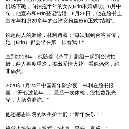
机场下跪，向拍拖半年的女友Erin求婚成功。6月中
旬，他宣布和Erin登记结婚。6月26日，他在脸书上
宣布与相识20多年的台湾女粉丝Erin正式“结婚”。

说起两人的姻缘，林利透露：“每次我到台湾宣传，
她（Erin）都会坐在第一排看我！”

直到2018年，他随着《杀手》剧组一起到台湾拍
摄，两人再度重逢，擦出爱情火花。看似偶然，绝
非偶然。

2020年1月24日中国新年除夕夜，林利在脸书报
喜：“开心过鼠年……最后一次体检，癌指数跑光
光，大肠滑溜溜。”

他还感恩医院的医生护士们：“新年快乐！”

粉丝也纷纷送上祝福：“健康、平安、喜乐！”
