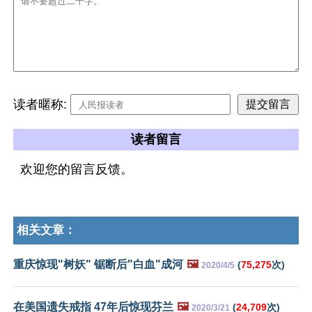
读者暱称:
读者留言
欢迎您的留言反馈。
相关文章：
重庆惊现"树妖" 锯断后"白血"成河
🖼️
(
75,275
次)
2020/4/5
在美国遗失戒指 47年后惊现芬兰
🖼️
(
24,709
次)
2020/3/21