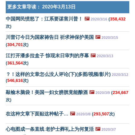
更多文章导读：
2020年3月13日
中国网民愤怒了：江系要谋害川普！
🖼️
(
358,432
2020/3/16
次)
川普订今日为国家祷告日 祈求神保护美国
🖼️
2020/3/15
(
304,701
次)
江打开潘多拉盒子 惊现末日审判的序幕
🖼️
2020/3/13
(
361,564
次)
？！这样的文章怎么没人评论(下)(多图/视频/影片)
2020/3/12
(
546,616
次)
敲榆木脑袋！美国一妇女膀胱竟能酿酒
🖼️
(
234,667
2020/3/9
次)
在这种文章下面贴这种帖子…
🖼️
(
293,507
次)
2020/3/8
心电图成一条直线 老护士葬礼上为何复活
🖼️
2020/3/7