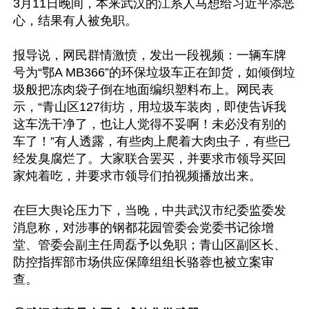
3月11日晚间，本来武汉的江系人马想给习近平添恶
心，结果有人被免职。

报导说，网民群情激愤，发出一段视频：一辆车牌
号为“鄂A MB366”的环保垃圾车正在卸货，如倾倒垃
圾般把冻肉袋子倒在地面编织塑料布上。网民表
示，“青山区127街坊，用垃圾车装肉，即使告诉我
这车洗干净了，也让人觉得不妥啊！未必没有别的
车了！”有人透露，有些肉上爬着大肉虫子，有些已
经发臭腐烂了。大家联合罢买，并要求市领导买回
家炖着吃，并要求市领导们拍视频播放出来。

在巨大舆论压力下，当晚，中共武汉市纪委监委发
消息称，对涉事的钢都花园管委会党委书记徐增
堂、管委会副主任周磊予以免职；青山区副区长、
防控指挥部市场供应保障组组长骆蓉也被立案审
查。
