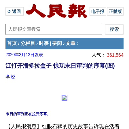
↺ 返回 
电子报
正體版
首页
分栏目
时事
要闻
文章
›
›
|
›
：
2020年3月13日
发表
人气：
361,564
江打开潘多拉盒子 惊现末日审判的序幕(图)
李晓
末日的审判正在拉开序幕。
【人民报消息】红眼石狮的历史故事告诉现在活着