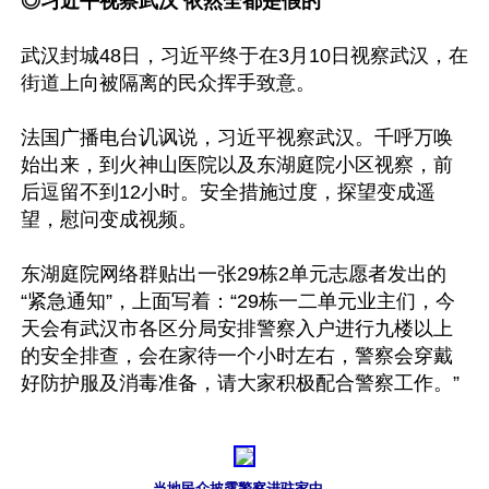
◎习近平视察武汉 依然全都是假的
武汉封城48日，习近平终于在3月10日视察武汉，在
街道上向被隔离的民众挥手致意。

法国广播电台讥讽说，习近平视察武汉。千呼万唤
始出来，到火神山医院以及东湖庭院小区视察，前
后逗留不到12小时。安全措施过度，探望变成遥
望，慰问变成视频。

东湖庭院网络群贴出一张29栋2单元志愿者发出的
“紧急通知”，上面写着：“29栋一二单元业主们，今
天会有武汉市各区分局安排警察入户进行九楼以上
的安全排查，会在家待一个小时左右，警察会穿戴
好防护服及消毒准备，请大家积极配合警察工作。”

当地民众披露警察进驻家中。