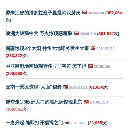
原来江曾的潘多拉盒子里是武汉肺炎
🖼️
(
357,654
2020/2/20
次)
澳洲为钱舔中共 野火惊现恶魔脸
🖼️
(
301,512
次)
2020/1/16
新疆惊现3个太阳 神州大地即将发生大事
🖼️
2019/12/20
(
233,322
次)
中亚巨型地画惊现诸多“卍”字符 怎了得
🖼️
2019/12/9
(
206,669
次)
云南一景区惊现"人面"锦鲤
🖼️
(
61,624
次)
2019/11/11
曾夺走1/3欧洲人口的黑死病惊现北京
🖼️
2019/11/13
(
366,951
次)
一念升起 随即打开福祸之门
🖼️
(
26,955
次)
2019/11/2