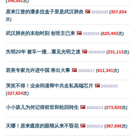
(
348,081
次)
原来江曾的潘多拉盒子里是武汉肺炎
🖼️
(
357,654
2020/2/20
次)
武汉肺炎的末劫时刻 创世主已来
🖼️
(
625,443
次)
2020/2/19
失明20年 被车一撞…重见光明之迷
🖼️
(
231,113
次)
2020/2/18
若美专家允许进中国 将出大事
🖼️
(
611,341
次)
2020/2/17
哭笑不得！业余间谍帮中共走私高端芯片
🖼️
2020/2/15
(
327,824
次)
小小孩儿为何记得前世和轮回转生
🖼️
(
273,920
次)
2020/2/13
天哪！原来瘟疫的眼睛从来不昏花
🖼️
(
387,696
次)
2020/2/12