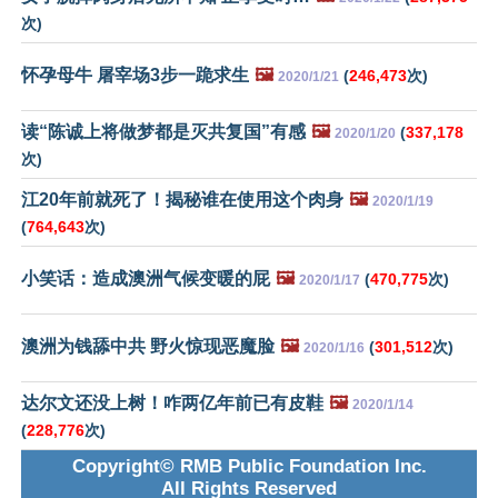
次)
怀孕母牛 屠宰场3步一跪求生
🖼️
(
246,473
次)
2020/1/21
读“陈诚上将做梦都是灭共复国”有感
🖼️
(
337,178
2020/1/20
次)
江20年前就死了！揭秘谁在使用这个肉身
🖼️
2020/1/19
(
764,643
次)
小笑话：造成澳洲气候变暖的屁
🖼️
(
470,775
次)
2020/1/17
澳洲为钱舔中共 野火惊现恶魔脸
🖼️
(
301,512
次)
2020/1/16
达尔文还没上树！咋两亿年前已有皮鞋
🖼️
2020/1/14
(
228,776
次)
Copyright© RMB Public Foundation Inc.
All Rights Reserved