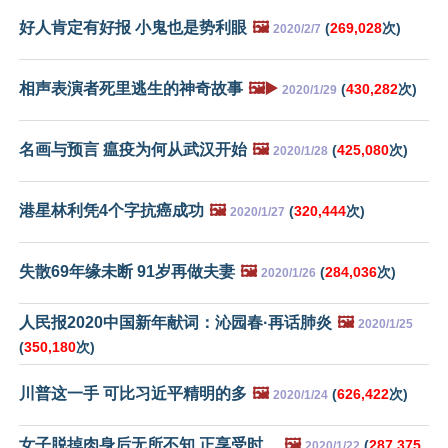
好人肯定有好报 小鬼也是势利眼
🖼️
(
269,028
次)
2020/2/7
相声表演者死里逃生的神奇故事
🖼️▶️
(
430,282
次)
2020/1/29
名画与预言 瘟疫为何从武汉开始
🖼️
(
425,080
次)
2020/1/28
港星林利凭4个字抗癌成功
🖼️
(
320,444
次)
2020/1/27
失散69年缘未断 91岁再做夫妻
🖼️
(
284,036
次)
2020/1/26
人民报2020中国新年献词：沁园春·再话肺炎
🖼️
2020/1/25
(
350,180
次)
川普这一手 可比习近平精明的多
🖼️
(
626,422
次)
2020/1/24
女子脱掉肉身后无所不知 正享受时…
🖼️
(
287,375
2020/1/22