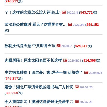
(
243,233
次)
？！这样的文章怎么没人评论(上)
🖼️
(
543,771
次)
2020/3/3
武汉肺炎肆虐时 看见了这世界奇树…
🖼️
(
259,153
2020/3/2
次)
改朝换代是天意 中共即将灭顶
🖼️
(
424,617
次)
2020/3/1
肉眼所限！原来太阳表面不长这样
🖼️
(
814,398
次)
2020/2/28
中共病毒肺炎！四层裹尸袋 绳子一捆 活着烧了
🖼️
2020/2/25
(
348,257
次)
震惊！湖北厂导演常凯的遗书与厂方悼词
🖼️
2020/2/23
(
369,369
次)
令人震惊新闻！澳洲这是爱钱还是爱中共
🖼️
2020/2/21