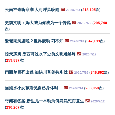
云南神奇听命湖 人可呼风唤雨
🖼️
(
218,105
次)
2020/7/23
史前文明：姆大陆为何成为一个传说
🖼️
(
205,740
2020/7/22
次)
躲老鼠洞里啦？世界轰动 习不知
🖼️
(
347,199
次)
2020/7/18
惊天霹雳 墨西哥这水下史前文明难解释
🖼️
2020/7/17
(
259,837
次)
闫丽梦冒死出逃 加快川普倒共步伐
🖼️
(
346,862
次)
2020/7/16
当溺水小女孩看见自己身体时…
🖼️
(
203,058
次)
2020/7/14
奇闻有答案 新生儿一举动为何妈妈死而复生
🖼️
2020/7/12
(
230,207
次)