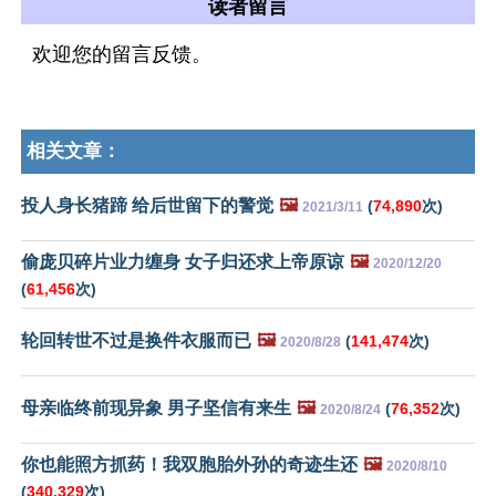
读者留言
欢迎您的留言反馈。
相关文章：
投人身长猪蹄 给后世留下的警觉
🖼️
(
74,890
次)
2021/3/11
偷庞贝碎片业力缠身 女子归还求上帝原谅
🖼️
2020/12/20
(
61,456
次)
轮回转世不过是换件衣服而已
🖼️
(
141,474
次)
2020/8/28
母亲临终前现异象 男子坚信有来生
🖼️
(
76,352
次)
2020/8/24
你也能照方抓药！我双胞胎外孙的奇迹生还
🖼️
2020/8/10
(
340,329
次)