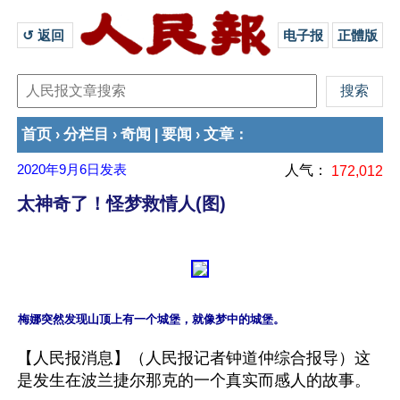
↺ 返回 
电子报
正體版
首页
分栏目
奇闻
要闻
文章
›
›
|
›
：
2020年9月6日
发表
人气：
172,012
太神奇了！怪梦救情人(图)
【人民报消息】（人民报记者钟道仲综合报导）这
是发生在波兰捷尔那克的一个真实而感人的故事。
