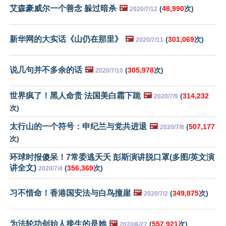
艾森豪威尔一个善念 躲过暗杀
🖼️
(
48,990
次)
2020/7/12
新华网的大实话《山仍在那里》
🖼️
(
301,069
次)
2020/7/11
说几句并不多余的话
🖼️
(
305,978
次)
2020/7/10
世界疯了！黑人命贵 法国美白霜下跪
🖼️
(
314,232
2020/7/9
次)
太行山的一个符号：申纪兰与党共进退
🖼️
(
507,177
2020/7/8
次)
环球时报傻呆！7常委逃夭夭 彭斯演讲脱口罩(多图/英文演
讲全文)
(
356,369
次)
2020/7/4
习不惜命！香港国安法与白鸟撞崖
🖼️
(
349,875
次)
2020/7/2
为法轮功创始人接生的是她
🖼️
(
557,921
次)
2020/6/27