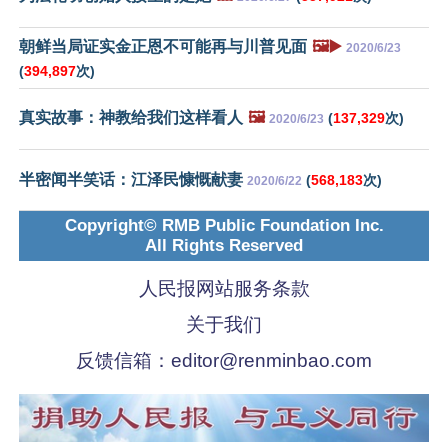
朝鲜当局证实金正恩不可能再与川普见面
🖼️▶️
2020/6/23
(
394,897
次)
真实故事：神教给我们这样看人
🖼️
(
137,329
次)
2020/6/23
半密闻半笑话：江泽民慷慨献妻
(
568,183
次)
2020/6/22
Copyright© RMB Public Foundation Inc.
All Rights Reserved
人民报网站服务条款
关于我们
反馈信箱：
editor@renminbao.com