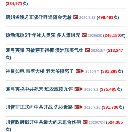
(
334,971
次)
唐娟孟晚舟正傻呼呼追随金无怠
🖼️
(
498,461
次)
2020/8/13
惊动沉睡5千年冰人奥茨 多人遭诅咒
🖼️
(
248,180
次)
2020/8/8
袁弓夷曝 习被穿开裆裤 澳洲联美气壮
🖼️
(
513,247
2020/8/7
次)
神目如电 雷劈大楼 老天爷愤怒了
🖼️▶️
(
361,269
次)
2020/8/4
袁弓夷捣中共死穴 班农应读九评
🖼️▶️
(
375,465
次)
2020/8/2
川普非正式向中共开战 先抄近路
🖼️▶️
(
391,736
次)
2020/7/25
川普政府戳开中共最大的未愈合伤疤
🖼️
(
524,385
2020/7/24
次)