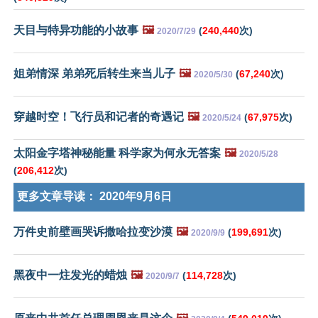
天目与特异功能的小故事
🖼️
(
240,440
次)
2020/7/29
姐弟情深 弟弟死后转生来当儿子
🖼️
(
67,240
次)
2020/5/30
穿越时空！飞行员和记者的奇遇记
🖼️
(
67,975
次)
2020/5/24
太阳金字塔神秘能量 科学家为何永无答案
🖼️
2020/5/28
(
206,412
次)
更多文章导读：
2020年9月6日
万件史前壁画哭诉撒哈拉变沙漠
🖼️
(
199,691
次)
2020/9/9
黑夜中一炷发光的蜡烛
🖼️
(
114,728
次)
2020/9/7