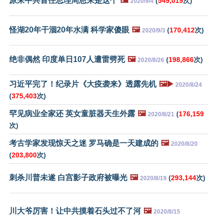
原来中共首任总理周恩来是这个
🖼️
(
549,019
次)
2020/9/4
怪湖20年干涸20年水满 科学家傻眼
🖼️
(
170,412
次)
2020/9/3
绝非偶然 印度单日107人遭雷劈死
🖼️
(
198,866
次)
2020/8/26
习近平完了！纪录片《大疫袭来》透露先机
🖼️▶️
2020/8/24
(
375,403
次)
罕见病业全家还 英女童脏器天生外露
🖼️
(
176,159
2020/8/21
次)
考古学家发现惊天之迷 罗马确是一天建成的
🖼️
2020/8/20
(
203,800
次)
刺杀川普未遂 白宫影子政府被曝光
🖼️
(
293,144
次)
2020/8/19
川大爷厉害！让中共摸着石头过不了河
🖼️
2020/8/15